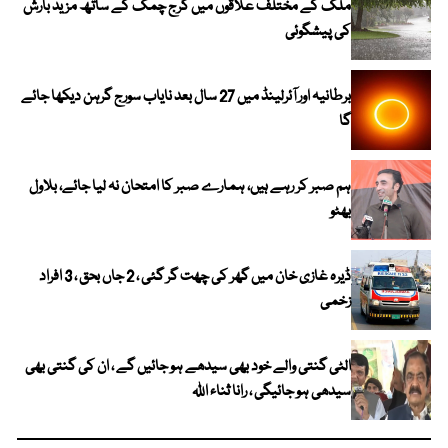
ملک کے مختلف علاقوں میں گرج چمک کے ساتھ مزید بارش
کی پیشگوئی
برطانیہ اور آئرلینڈ میں 27 سال بعد نایاب سورج گرہن دیکھا جائے
گا
ہم صبر کر رہے ہیں، ہمارے صبر کا امتحان نہ لیا جائے، بلاول
بھٹو
ڈیرہ غازی خان میں گھر کی چھت گر گئی ، 2 جاں بحق ، 3 افراد
زخمی
الٹی گنتی والے خود بھی سیدھے ہو جائیں گے ، ان کی گنتی بھی
سیدھی ہو جائیگی ، رانا ثناء اللہ