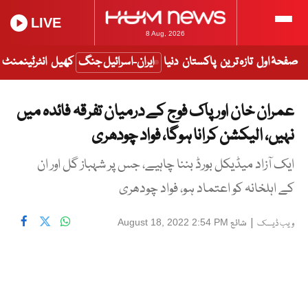
LIVE
8 Aug, 2026
صفحۂ اول
تازہ ترین
پاکستان
دنیا
ایران-اسرائیل جنگ
کھیل
انٹرٹینمنٹ
عمران خان اور پاک فوج کے درمیان تفرقہ فائدہ میں
نہیں، الیکشن کرانا ہوگا، فواد چودھری
ایک آزاد میڈیکل بورڈ بننا چاہیے، جس پر شہباز گل اور ان
کے اہلخانہ کو اعتماد ہو، فواد چودھری
|
شائع
August 18, 2022 2:54 PM
ویب ڈیسک