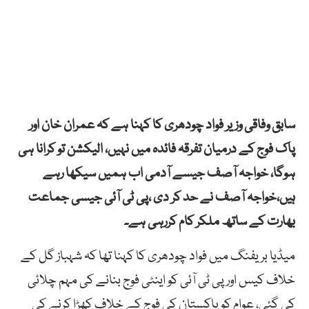
سابق وفاقی وزیر فواد چودھری کا کہنا ہے کہ عمران خان اور
پاک فوج کے درمیان تفرقہ فائدہ میں نہیں، الیکشن تو کرانا ہی
ہوگا، خواجہ آصف جیسے آدمی اب ہمیں سیکھا رہے
ہیں،خواجہ آصف نے حد کر دی ،پی ٹی آئی جیسی جماعت
بھارت کے ساتھ ملکر کام کررہی ہے۔
میڈیا بریفنگ میں فواد چودھری کا کہنا تھا کہ شہباز گل کے
خلاف کیس اور پی ٹی آئی کو اینٹی فوج بنانے کی مہم چلائی
کی گئی، عوام کو پاکستان کی فوج کے خلاف کھڑا کرنے کی