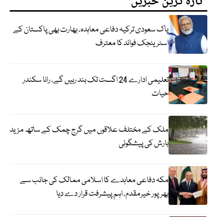
تازہ ترین خبریں
پاک سعودی ترکیہ دفاعی معاہدہ، بھارت بھی پاکستان کے
اسٹریٹجک فوائد کا معترف
تعلیمی ادارے 24 اگست تک بند رہیں گے، رانا سکندر
حیات
ملک کے مختلف علاقوں میں گرج چمک کے ساتھ مزید
بارش کی پیشگوئی
مکہ دفاعی معاہدے کا اسلامی ممالک کی جانب سے
بھرپور خیرمقدم، اہم پیشرفت قرار دے دیا