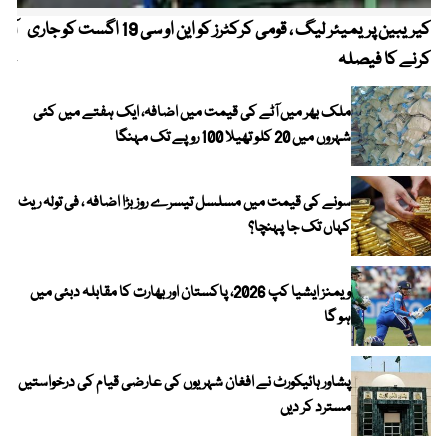
کیریبین پریمیئر لیگ ، قومی کرکٹرز کو این او سی 19 اگست کو جاری
آز
کرنے کا فیصلہ
چھی
ملک بھر میں آٹے کی قیمت میں اضافہ، ایک ہفتے میں کئی
شہروں میں 20 کلو تھیلا 100 روپے تک مہنگا
سونے کی قیمت میں مسلسل تیسرے روز بڑا اضافہ ، فی تولہ ریٹ
کہاں تک جا پہنچا؟
ویمنز ایشیا کپ 2026، پاکستان اور بھارت کا مقابلہ دبئی میں
ہو گا
پشاور ہائیکورٹ نے افغان شہریوں کی عارضی قیام کی درخواستیں
مسترد کر دیں