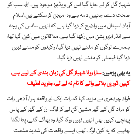
شہباز گل کو لے جایا گیا اس کی ویڈیوز موجود ہیں، اللہ سب کو
صحت دے، جنہیں دمہ ہے وہ امیجن کر سکتے ہیں،اسلام
آباد اسپتال میں واضح کر دیا گیا ہے کہ انہیں سانس کی وجہ
سے انڈر ابزرویشن میں رکھا گیا ہے، ملاقاتوں میں کون گیا تھا،
ہمارے لوگوں کو ملنے نہیں دیا گیا، وکیلوں کو ملنے نہیں
دیا گیا فیملی کو ملنے نہیں دیا گیا۔
یہ بھی پڑھیں:
سارا رونا شہباز گل کی زبان بندی کے لیے ہے،
کہیں ڈوریں ہلانے والے کا نام نہ لے لے،جاوید لطیف
فواد چودھری نے مزید کہا کہ رات ایک اور واقعہ ہوا، آدھی رات
کو مراد گل کے گھر مشین گن لے کر لوگ ان کے گھر کے پاس
پہنچے، کہیں بھی انہیں نہیں روکا گیا، وہ بھاگ گئے، پتا لگنا
چاہیے کہ یہ کون لوگ تھے، ایسے واقعات کی شدید مذمت