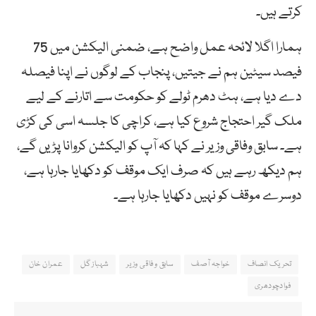
کرتے ہیں۔
ہمارا اگلا لائحہ عمل واضح ہے، ضمنی الیکشن میں 75
فیصد سیٹین ہم نے جیتیں، پنجاب کے لوگوں نے اپنا فیصلہ
دے دیا ہے، ہٹ دھرم ٹولے کو حکومت سے اتارنے کے لیے
ملک گیر احتجاج شروع کیا ہے، کراچی کا جلسہ اسی کی کڑی
ہے۔ سابق وفاقی وزیر نے کہا کہ آپ کو الیکشن کروانا پڑیں گے،
ہم دیکھ رہے ہیں کہ صرف ایک موقف کو دکھایا جارہا ہے،
دوسرے موقف کو نہیں دکھایا جارہا ہے۔
تحریک انصاف
خواجہ آصف
سابق وفاقی وزیر
شہباز گل
عمران خان
فوادچودھری