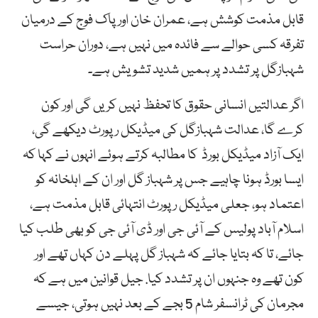
قابل مذمت کوشش ہے، عمران خان اور پاک فوج کے درمیان
تفرقہ کسی حوالے سے فائدہ میں نہیں ہے، دوران حراست
شہبازگل پر تشدد پر ہمیں شدید تشویش ہے۔
اگر عدالتیں انسانی حقوق کا تحفظ نہیں کریں گی اور کون
کرے گا، عدالت شہبازگل کی میڈیکل رپورٹ دیکھے گی،
ایک آزاد میڈیکل بورڈ کا مطالبہ کرتے ہوئے انہوں نے کہا کہ
ایسا بورڈ ہونا چاہیے جس پر شہباز گل اور ان کے اہلخانہ کو
اعتماد ہو، جعلی میڈیکل رپورٹ انتہائی قابل مذمت ہے،
اسلام آباد پولیس کے آئی جی اور ڈی آئی جی کو بھی طلب کیا
جائے، تا کہ بتایا جائے کہ شہباز گل پہلے دن کہاں تھے اور
کون تھے وہ جنہوں ان پر تشدد کیا. جیل قوانین میں ہے کہ
مجرمان کی ٹرانسفر شام 5 بجے کے بعد نہیں ہوتی، جیسے