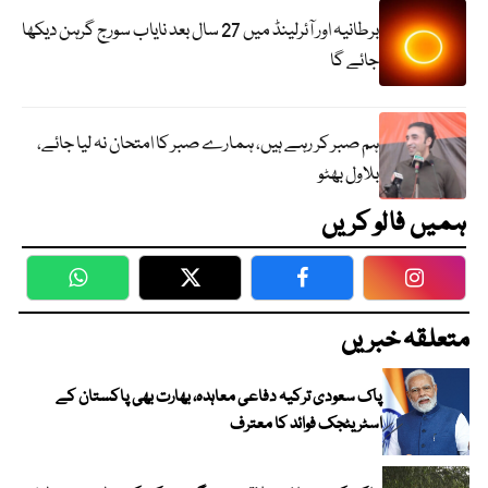
برطانیہ اور آئرلینڈ میں 27 سال بعد نایاب سورج گرہن دیکھا
جائے گا
ہم صبر کر رہے ہیں، ہمارے صبر کا امتحان نہ لیا جائے،
بلاول بھٹو
ہمیں فالو کریں
WhatsApp
Twitter
Facebook
Faceboo
متعلقہ خبریں
پاک سعودی ترکیہ دفاعی معاہدہ، بھارت بھی پاکستان کے
اسٹریٹجک فوائد کا معترف