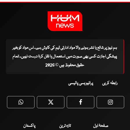
ہم نیوز پر شائع یا نشر ہونے والا مواد ادارتی ٹیم کی کاوش ہے۔ اس مواد کو بغیر
پیشگی اجازت کسی بھی صورت میں استعمال یا نقل کرنا درست نہیں۔ تمام
حقوق محفوظ ہیں © 2026
رابطہ کریں
پرائیویسی پالیسی
WhatsApp
Twitter
Facebook
Faceboo
صفحۂ اول
تازہ ترین
پاکستان