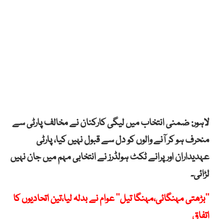
لاہور: ضمنی انتخاب میں لیگی کارکنان نے مخالف پارٹی سے
منحرف ہو کر آنے والوں کو دل سے قبول نہیں کیا، پارٹی
عہدیداران اور پرانے ٹکٹ ہولڈرز نے انتخابی مہم میں جان نہیں
لڑائی۔
’’بڑھتی مہنگائی،مہنگا تیل’’ عوام نے بدلہ لیا،تین اتحادیوں کا
اتفاق