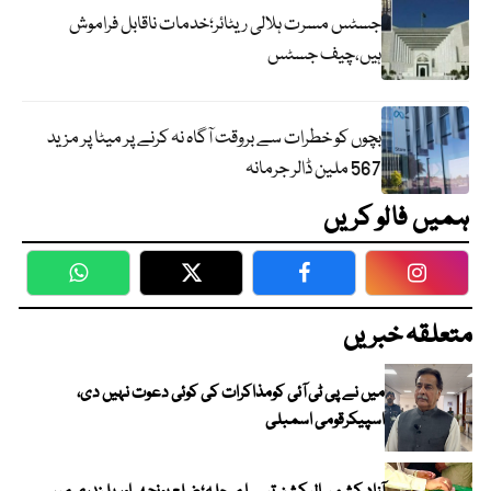
جسٹس مسرت ہلالی ریٹائر؛خدمات ناقابل فراموش
ہیں،چیف جسٹس
بچوں کو خطرات سے بروقت آگاہ نہ کرنے پر میٹا پر مزید
567 ملین ڈالر جرمانہ
ہمیں فالو کریں
WhatsApp
Twitter
Facebook
Faceboo
متعلقہ خبریں
میں نے پی ٹی آئی کومذاکرات کی کوئی دعوت نہیں دی،
اسپیکرقومی اسمبلی