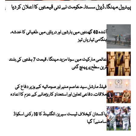
پیٹرول مہنگا، ڈیزل سستا، حکومت نے نئی قیمتوں کا اعلان کر دیا
پنج
آئندہ 48 گھنٹوں میں بارشوں اور دریاؤں میں طغیانی کا خدشہ،
ہنگامی تیاریاں تیز
عالمی مارکیٹ میں سونا مزید مہنگا ، قیمت 7 ہفتوں کی بلند
ترین سطح پر پہنچ گئی
فیلڈ مارشل سید عاصم منیر اور صومالیہ کے وزیر دفاع کی
ملاقات، دفاعی تعاون اور استعدادِ کار بڑھانے کے عزم کا اعادہ
پاکستان کیخلاف ٹیسٹ سیریز ، انگلینڈ کا 16 رکنی اسکواڈ
سامنے آ گیا