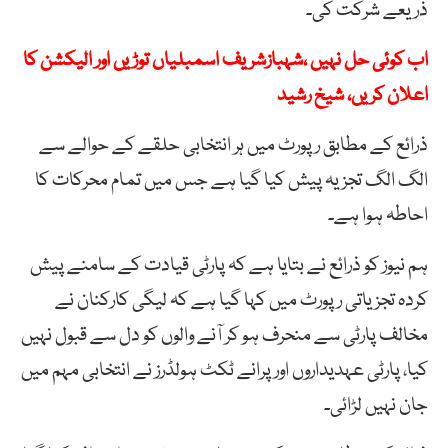
ذریعے شرکت کی۔
اب کوئی حل نہیں ،شہبازشریف اسمبلیاں توڑیں اور الیکشن کا
اعلان کریں، شیخ رشید
ذرائع کے مطابق رپورٹ میں ہر انتخابی حلقے کے حوالے سے
الگ الگ تجزیہ پیش کیا گیا ہے جس میں تمام محرکات کا
احاطہ ہوا ہے۔
ہم نیوز کو ذرائع نے بتایا ہے کہ پارٹی قیادت کے سامنے پیش
کردہ تجزیاتی رپورٹ میں کہا گیا ہے کہ لیگی کارکنان نے
مخالف پارٹی سے منحرف ہو کر آنے والوں کو دل سے قبول نہیں
کیا، پارٹی عہدیداروں اور پرانے ٹکٹ ہولڈرز نے انتخابی مہم میں
جان نہیں لڑائی۔