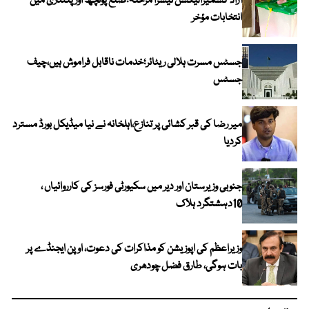
آزاد کشمیرالیکشن تیسرا مرحلہ؛ضلع پونچھ اور پلندری میں
انتخابات مؤخر
جسٹس مسرت ہلالی ریٹائر؛خدمات ناقابل فراموش ہیں،چیف
جسٹس
میر رضا کی قبر کشائی پر تنازع،اہلخانہ نے نیا میڈیکل بورڈ مسترد
کردیا
جنوبی وزیرستان اور دیر میں سکیورٹی فورسز کی کارروائیاں ،
10دہشتگرد ہلاک
وزیراعظم کی اپوزیشن کو مذاکرات کی دعوت، اوپن ایجنڈے پر
بات ہوگی، طارق فضل چودھری