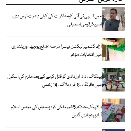
میں نے پی ٹی آئی کومذاکرات کی کوئی دعوت نہیں دی،
اسپیکرقومی اسمبلی
آزاد کشمیرالیکشن تیسرا مرحلہ؛ضلع پونچھ اور پلندری
میں انتخابات مؤخر
بینکاک ، دادا اور دادی کو قتل کرنے کے بعد ملزم کی اسکول
میں فائرنگ ، 8 افراد ہلاک ، 14 زخمی
براڈ پیک حادثہ،5غیرملکی کوہ پیماؤں کی میتیں اسلام
آبادپہنچادی گئیں