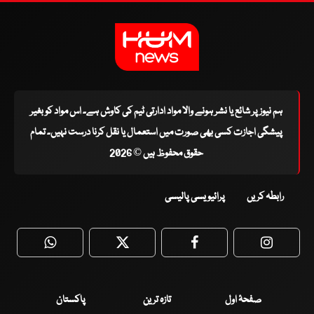
ہم نیوز پر شائع یا نشر ہونے والا مواد ادارتی ٹیم کی کاوش ہے۔ اس مواد کو بغیر
پیشگی اجازت کسی بھی صورت میں استعمال یا نقل کرنا درست نہیں۔ تمام
حقوق محفوظ ہیں © 2026
رابطہ کریں
پرائیویسی پالیسی
WhatsApp
Twitter
Facebook
Faceboo
صفحۂ اول
تازہ ترین
پاکستان