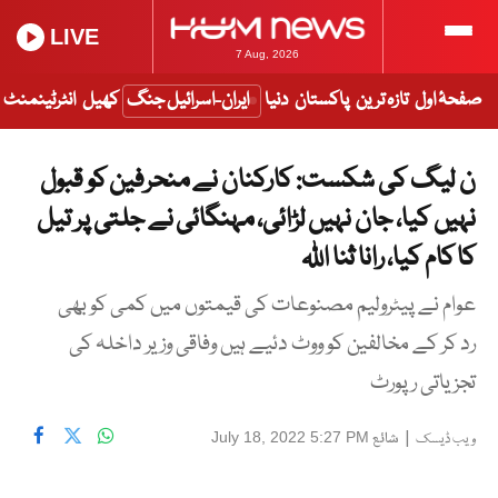
LIVE
7 Aug, 2026
صفحۂ اول
تازہ ترین
پاکستان
دنیا
ایران-اسرائیل جنگ
کھیل
انٹرٹینمنٹ
ن لیگ کی شکست: کارکنان نے منحرفین کو قبول
نہیں کیا، جان نہیں لڑائی، مہنگائی نے جلتی پر تیل
کا کام کیا، رانا ثنا اللہ
عوام نے پیٹرولیم مصنوعات کی قیمتوں میں کمی کو بھی
رد کر کے مخالفین کو ووٹ دئیے ہیں وفاقی وزیر داخلہ کی
تجزیاتی رپورٹ
|
شائع
July 18, 2022 5:27 PM
ویب ڈیسک