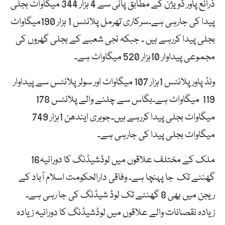
ذرائع پاور ڈویژن کے مطابق پانی سے 4 ہزار 344 میگاواٹ بجلی
پیدا کی جارہی ہے۔سرکاری تھرمل پلانٹس 1 ہزار 190میگاواٹ
بجلی پیدا کررہے ہیں ۔ جبکہ نجی شعبے کے بجلی گھروں کی
مجموعی پیداوار 10ہزار 520 میگاواٹ ہے۔
ونڈ پاور پلانٹس 1ہزار 107 میگاواٹ اور سولرپلانٹس سے پیداوار
119 میگاواٹ ہے۔بگاس سے چلنے والے پلانٹس 178
میگاواٹ بجلی پیدا کررہے ہیں۔جوہری ایندھن 1ہزار 749
میگاواٹ بجلی پیدا کی جارہی ہے۔
ملک کے مختلف علاقوں میں لوڈشیڈنگ کا دورانیہ16
گھنٹے تک جا پہنچا ہے۔ وفاقی دارالحکومت اسلام آباد کے
ریجن میں بھی 8 گھنٹے تک لوڈ شیڈنگ کی جا رہی ہے۔
زیادہ نقصانات والے علاقوں میں لوڈشیڈنگ کا دورانیہ زیادہ