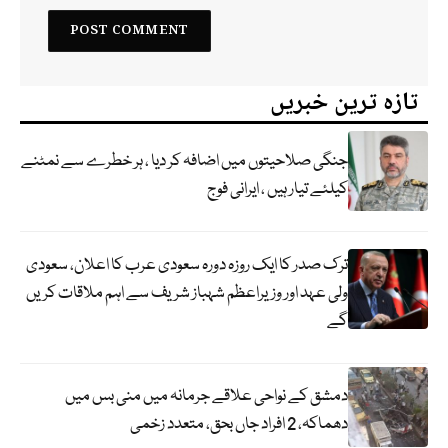
تازہ ترین خبریں
جنگی صلاحیتوں میں اضافہ کر دیا ، ہر خطرے سے نمٹنے
کیلئے تیار ہیں ، ایرانی فوج
ترک صدر کا ایک روزہ دورہ سعودی عرب کا اعلان، سعودی
ولی عہد اور وزیراعظم شہباز شریف سے اہم ملاقات کریں
گے
دمشق کے نواحی علاقے جرمانہ میں منی بس میں
دھماکہ، 2 افراد جاں بحق، متعدد زخمی