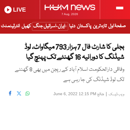
LIVE
7 Aug, 2026
صفحۂ اول
تازہ ترین
پاکستان
دنیا
ایران-اسرائیل جنگ
کھیل
انٹرٹینمنٹ
بجلی کا شارٹ فال 7 ہزار 793 میگاواٹ، لوڈ
شیڈنگ کا دورانیہ 16 گھنٹے تک پہنچ گیا
وفاقی دارالحکومت اسلام آباد کے ریجن میں بھی 8 گھنٹے
تک لوڈ شیڈنگ کی جا رہی ہے
|
شائع
June 6, 2022 12:15 PM
ویب ڈیسک