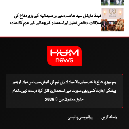
فیلڈ مارشل سید عاصم منیر اور صومالیہ کے وزیر دفاع کی
ملاقات، دفاعی تعاون اور استعدادِ کار بڑھانے کے عزم کا اعادہ
ہم نیوز پر شائع یا نشر ہونے والا مواد ادارتی ٹیم کی کاوش ہے۔ اس مواد کو بغیر
پیشگی اجازت کسی بھی صورت میں استعمال یا نقل کرنا درست نہیں۔ تمام
حقوق محفوظ ہیں © 2026
رابطہ کریں
پرائیویسی پالیسی