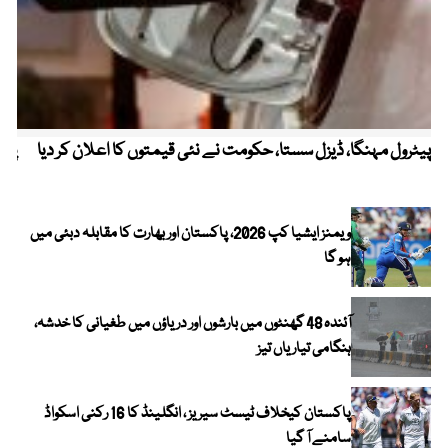
پیٹرول مہنگا، ڈیزل سستا، حکومت نے نئی قیمتوں کا اعلان کر دیا
پنج
ویمنز ایشیا کپ 2026، پاکستان اور بھارت کا مقابلہ دبئی میں
ہو گا
آئندہ 48 گھنٹوں میں بارشوں اور دریاؤں میں طغیانی کا خدشہ،
ہنگامی تیاریاں تیز
پاکستان کیخلاف ٹیسٹ سیریز ، انگلینڈ کا 16 رکنی اسکواڈ
سامنے آ گیا