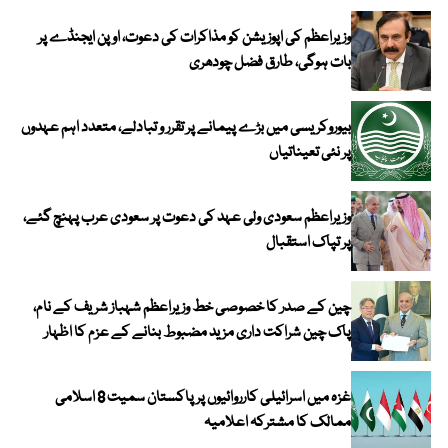
وزیراعظم کی اپوزیشن کو مذاکرات کی دعوت، اوپن ایجنڈے پر
بات ہوگی، طارق فضل چودھری
بیوروکریسی میں بڑے پیمانے پر تقرر و تبادلے، متعدد اہم عہدوں
پر نئی تعیناتیاں
وزیراعظم سعودی ولی عہد کی دعوت پر سعودی عرب پہنچ گئے،
پر تپاک استقبال
چین کے صدر کا خصوصی خط وزیراعظم شہباز شریف کے نام،
پاک چین شراکت داری مزید مضبوط بنانے کے عزم کا اظہار
غزہ میں اسرائیلی کارروائیوں پر پاکستان سمیت 8 اسلامی
ممالک کا مشترکہ اعلامیہ