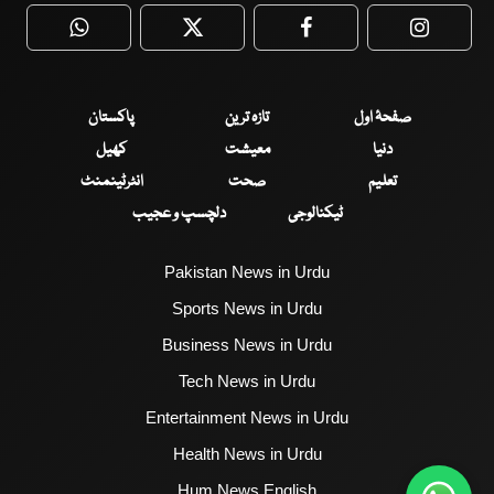
WhatsApp
Twitter
Facebook
Faceboo
صفحۂ اول
تازہ ترین
پاکستان
دنیا
معیشت
کھیل
تعلیم
صحت
انٹرٹینمنٹ
ٹیکنالوجی
دلچسپ و عجیب
Pakistan News in Urdu
Sports News in Urdu
Business News in Urdu
Tech News in Urdu
Entertainment News in Urdu
Health News in Urdu
Hum News English