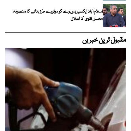
اسلام آباد ایکسپریس وے کو موٹروے طرز بنانے کا منصوبہ،
محسن نقوی کا اعلان
مقبول ترین خبریں