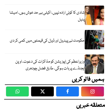
شادی کا کوئی ارادہ نہیں، اکیلی بے حد خوش ہوں، امیشا
پٹیل
حکومت نے پیٹرول اور ڈیزل کی قیمتوں میں کمی کر دی
وزیراعظم کی اپوزیشن کو مذاکرات کی دعوت، اوپن
ایجنڈے پر بات ہوگی، طارق فضل چودھری
ہمیں فالو کریں
WhatsApp
Twitter
Facebook
Faceboo
متعلقہ خبریں