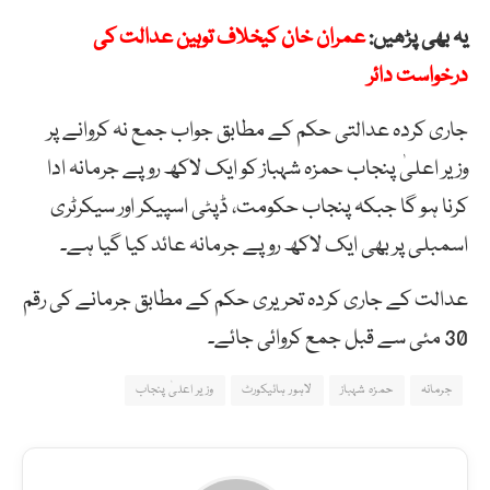
یہ بھی پڑھیں:
عمران خان کیخلاف توہین عدالت کی
درخواست دائر
جاری کردہ عدالتی حکم کے مطابق جواب جمع نہ کروانے پر
وزیر اعلیٰ پنجاب حمزہ شہباز کو ایک لاکھ روپے جرمانہ ادا
کرنا ہو گا جبکہ پنجاب حکومت، ڈپٹی اسپیکر اور سیکرٹری
اسمبلی پر بھی ایک لاکھ روپے جرمانہ عائد کیا گیا ہے۔
عدالت کے جاری کردہ تحریری حکم کے مطابق جرمانے کی رقم
30 مئی سے قبل جمع کروائی جائے۔
جرمانہ
حمزہ شہباز
لاہور ہائیکورٹ
وزیر اعلیٰ پنجاب