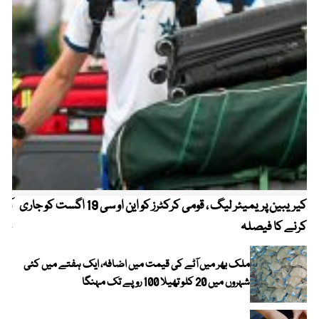
کیریبین پریمیئر لیگ ، قومی کرکٹرز کو این او سی 19 اگست کو جاری
آز
کرنے کا فیصلہ
چھی
ملک بھر میں آٹے کی قیمت میں اضافہ، ایک ہفتے میں کئی
شہروں میں 20 کلو تھیلا 100 روپے تک مہنگا