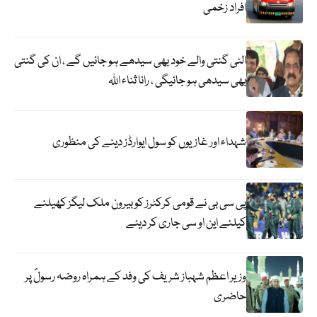
افراد زخمی
الٹی گنتی والے خود بھی سیدھے ہو جائیں گے ، ان کی گنتی
بھی سیدھی ہو جائیگی ، رانا ثناء اللہ
شہداء اور غازیوں کو سول ایوارڈز دینے کی منظوری
پی سی بی نے قومی کرکٹرز کو بیرون ملک لیگز کھیلنے
کیلئے این او سی جاری کر دیئے
وزیر اعظم شہباز شریف کی وفد کے ہمراہ روضہ رسولؐ پر
حاضری