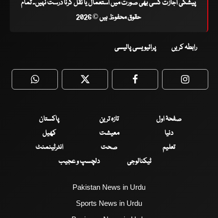
پیشگی اجازت کسی بھی صورت میں استعمال یا نقل کرنا درست نہیں۔ تمام
حقوق محفوظ ہیں © 2026
رابطہ کریں
پرائیویسی پالیسی
WhatsApp
Twitter
Facebook
Faceboo
صفحۂ اول
تازہ ترین
پاکستان
دنیا
معیشت
کھیل
تعلیم
صحت
انٹرٹینمنٹ
ٹیکنالوجی
دلچسپ و عجیب
Pakistan News in Urdu
Sports News in Urdu