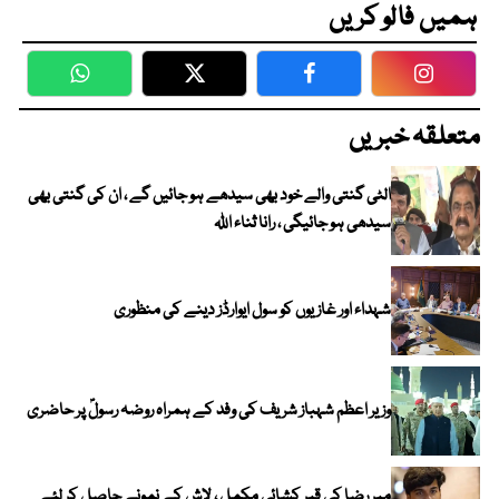
ہمیں فالو کریں
WhatsApp
Twitter
Facebook
Faceboo
متعلقہ خبریں
الٹی گنتی والے خود بھی سیدھے ہو جائیں گے ، ان کی گنتی بھی
سیدھی ہو جائیگی ، رانا ثناء اللہ
شہداء اور غازیوں کو سول ایوارڈز دینے کی منظوری
وزیر اعظم شہباز شریف کی وفد کے ہمراہ روضہ رسولؐ پر حاضری
میر رضا کی قبر کشائی مکمل ، لاش کے نمونے حاصل کر لئے