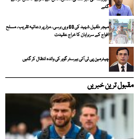
گئے
میجر طفیل شہید کی 68 ویں برسی ، مزار پر دعائیہ تقریب ، مسلح
افواج کے سربراہان کا خراج عقیدت
چیئرمین پی ٹی آئی بیرسٹر گوہر کی والدہ انتقال کر گئیں
مقبول ترین خبریں