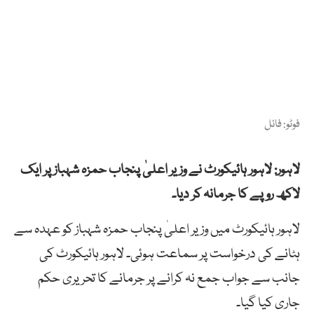
فوٹو: فائل
لاہور: لاہور ہائیکورٹ نے وزیر اعلیٰ پنجاب حمزہ شہباز پر ایک
لاکھ روپے کا جرمانہ کر دیا۔
لاہور ہائیکورٹ میں وزیر اعلیٰ پنجاب حمزہ شہباز کو عہدہ سے
ہٹانے کی درخواست پر سماعت ہوئی۔ لاہور ہائیکورٹ کی
جانب سے جواب جمع نہ کرانے پر جرمانے کا تحریری حکم
جاری کیا گیا۔