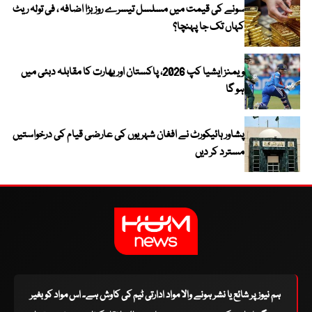
سونے کی قیمت میں مسلسل تیسرے روز بڑا اضافہ ، فی تولہ ریٹ
کہاں تک جا پہنچا؟
ویمنز ایشیا کپ 2026، پاکستان اور بھارت کا مقابلہ دبئی میں
ہو گا
پشاور ہائیکورٹ نے افغان شہریوں کی عارضی قیام کی درخواستیں
مسترد کر دیں
ہم نیوز پر شائع یا نشر ہونے والا مواد ادارتی ٹیم کی کاوش ہے۔ اس مواد کو بغیر