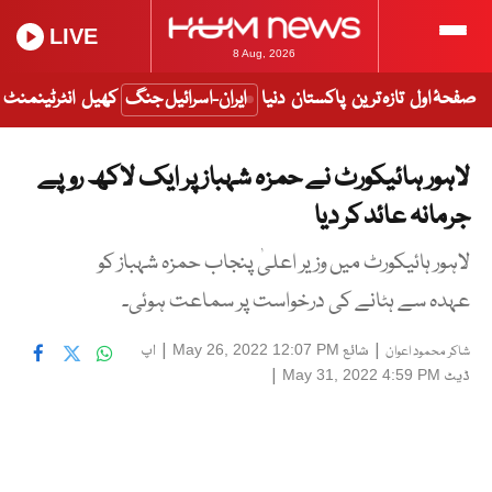
LIVE
8 Aug, 2026
صفحۂ اول
تازہ ترین
پاکستان
دنیا
ایران-اسرائیل جنگ
کھیل
انٹرٹینمنٹ
لاہور ہائیکورٹ نے حمزہ شہباز پر ایک لاکھ روپے
جرمانہ عائد کر دیا
لاہور ہائیکورٹ میں وزیر اعلیٰ پنجاب حمزہ شہباز کو
عہدہ سے ہٹانے کی درخواست پر سماعت ہوئی۔
|
شائع
|
اپ
May 26, 2022 12:07 PM
شاکر محمود اعوان
ڈیٹ
|
May 31, 2022 4:59 PM