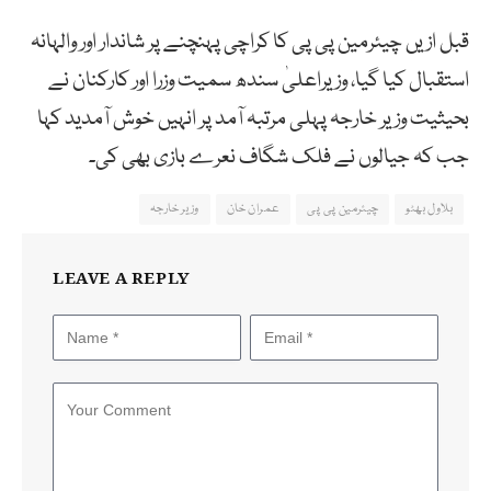
قبل ازیں چیئرمین پی پی کا کراچی پہنچنے پر شاندار اور والہانہ
استقبال کیا گیا، وزیراعلیٰ سندھ سمیت وزرا اور کارکنان نے
بحیثیت وزیر خارجہ پہلی مرتبہ آمد پر انہیں خوش آمدید کہا
جب کہ جیالوں نے فلک شگاف نعرے بازی بھی کی۔
بلاول بھٹو
چیئرمین پی پی
عمران خان
وزیر خارجہ
LEAVE A REPLY