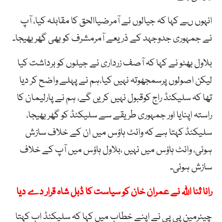
انہوں ںے کہا کہ جیالوں نے آمرضیاالحق کا مقابلہ کیا، آپ
نے جمہوری جدوجہد کے ذریعے آمرمشرف کو بھی گھر بھیجا۔
بلاول بھٹو نے کہا کہ آصف زرداری نے جیلوں کو برداشت کیا
لیکن اصولوں پرسمجھوتہ نہیں کیا،ہم نے پہلے واضح کر دیا
تھا کہ سلیکٹڈ راج کوقبول نہیں کریں گے، ہم نے پارلیمان کا
راستہ اپنایا اور جمہوری طریقے سے سلیکٹڈ کو گھر بھیجا،
سلیکٹڈ کہتا ہے کہ وائٹ ہاؤس میں ان کے خلاف سازش
ہوئی، وائٹ ہاؤس میں نہیں ،بلاول ہاؤس میں آپ کے خلاف
سازش ہوئی۔
رانا ثنا اللّٰہ نے عمران خان کو سیاست کا ڈبل شاہ قرار دے دیا
چیئرمین پی پی نے اپنے خطاب میں کہا کہ سلیکٹڈ اب کہتا