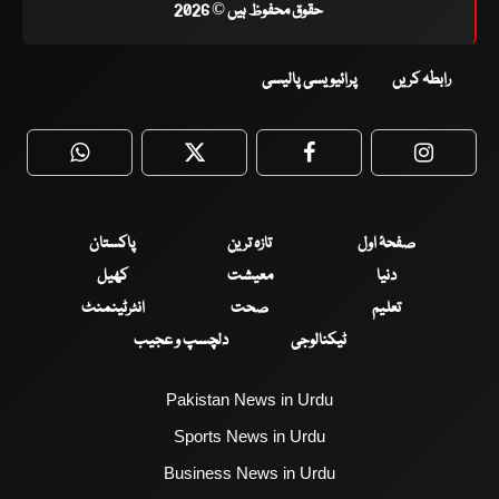
حقوق محفوظ ہیں © 2026
رابطہ کریں
پرائیویسی پالیسی
WhatsApp
Twitter
Facebook
Faceboo
صفحۂ اول
تازہ ترین
پاکستان
دنیا
معیشت
کھیل
تعلیم
صحت
انٹرٹینمنٹ
ٹیکنالوجی
دلچسپ و عجیب
Pakistan News in Urdu
Sports News in Urdu
Business News in Urdu