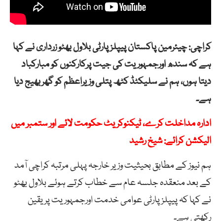
کراچی: چیئرمین پاکستان پیپلزپارٹی بلاول بھٹو زرداری نے کہا
ہے کہ سندھ اورجمہوریت کی جیت پرکارکنوں کو مبارکباد
دیتا ہوں، ہم نے سلیکٹڈ کٹھ پتلی وزیراعظم کو گھربھیج دیا
ہے۔
ادارہ مداخلت کرے، ٹیکنوکریٹ حکومت لائے اور ستمبر میں
الیکشن کرائے: شیخ رشید
ہم نیوز کے مطابق بحیثیت وزیر خارجہ پہلی مرتبہ کراچی آمد
کے بعد منعقدہ جلسہ عام سے خطاب کرتے ہوئے بلاول بھٹو
نے کہا کہ پیپلزپارٹی عوامی خدمت اورجمہوریت پریقین
رکھتی ہے۔