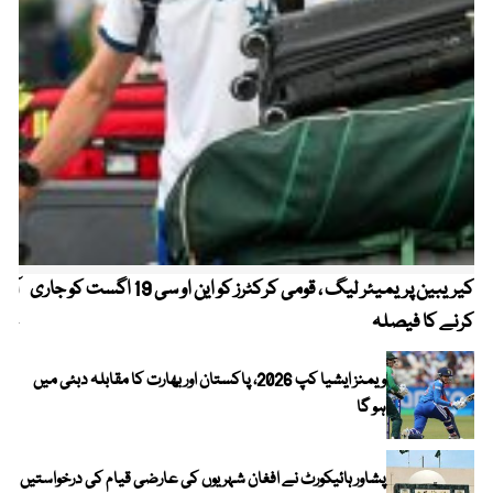
کیریبین پریمیئر لیگ ، قومی کرکٹرز کو این او سی 19 اگست کو جاری
آز
کرنے کا فیصلہ
چھی
ویمنز ایشیا کپ 2026، پاکستان اور بھارت کا مقابلہ دبئی میں
ہو گا
پشاور ہائیکورٹ نے افغان شہریوں کی عارضی قیام کی درخواستیں