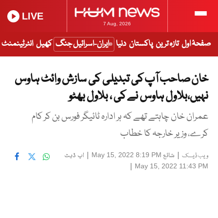
LIVE
7 Aug, 2026
صفحۂ اول
تازہ ترین
پاکستان
دنیا
ایران-اسرائیل جنگ
کھیل
انٹرٹینمنٹ
خان صاحب آپ کی تبدیلی کی سازش وائٹ ہاوس
نہیں،بلاول ہاوس نے کی ، بلاول بھٹو
عمران خان چاہتے تھے کہ ہر ادارہ ٹائیگر فورس بن کر کام
کرے، وزیر خارجہ کا خطاب
|
شائع
|
اپ ڈیٹ
May 15, 2022 8:19 PM
ویب ڈیسک
|
May 15, 2022 11:43 PM