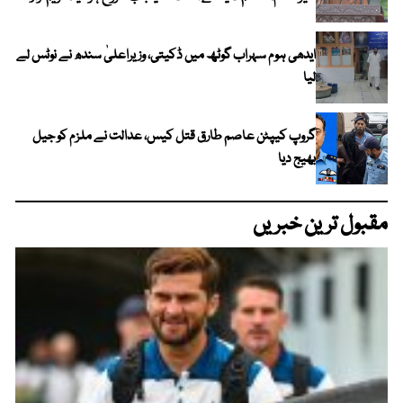
ایدھی ہوم سہراب گوٹھ میں ڈکیتی، وزیراعلیٰ سندھ نے نوٹس لے
لیا
گروپ کیپٹن عاصم طارق قتل کیس، عدالت نے ملزم کو جیل
بھیج دیا
مقبول ترین خبریں