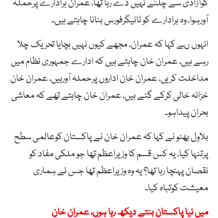
کوآزادی سے چلنے نہیں دے رہا تھا، عمران ہرادارے پرحملہ
آورہوا، وہ ہرادارے کو ٹائیگرفورس بنانا چاہتے ہیں۔
انہوں ںے کہا کہ عمران، مجھے کیوں نہیں بچایا تحریک چلا
رہے ہیں، عمران خان چاہتے ہیں کہ ادارے جمہوری نظام میں
مداخلت کریں، عمران خان اداروں پرحملہ آورہیں، عمران خان
خزانہ خالی کرکے گئے ہیں، عمران خان چاہتے تھے کہ معاشی
بحران پیداہو۔
بلاول بھٹو نے کہا کہ عمران خان نے پاکستان کوعالمی سطح
پرتنہا کیا، یہ کس قسم کا وزیراعظم تھا جو ملکی مفاد کو
نقصان پہنچا رہا تھا؟ یہ وہ وزیراعظم تھا جس نے ہماری
معیشت کوتباہ کیا۔
میں نیا پاکستان بنتے دیکھ رہا ہوں، عمران خان