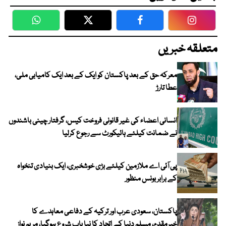
WhatsApp
Twitter
Facebook
Faceboo
متعلقہ خبریں
معرکہ حق کے بعد پاکستان کو ایک کے بعد ایک کامیابی ملی،
عطا تارڑ
انسانی اعضاء کی غیر قانونی فروخت کیس، گرفتار چینی باشندوں
نے ضمانت کیلئے ہائیکورٹ سے رجوع کرلیا
پی آئی اے ملازمین کیلئے بڑی خوشخبری، ایک بنیادی تنخواہ
کے برابر بونس منظور
پاکستان، سعودی عرب اور ترکیہ کے دفاعی معاہدے کا
خیرمقدم، مسلم دنیا کے اتحاد کا نیا باب شروع ہوگیا، مریم نواز