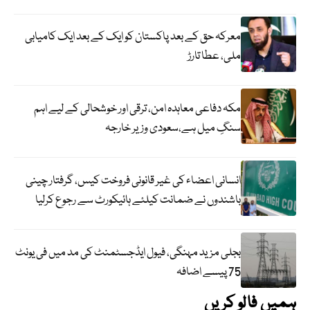
معرکہ حق کے بعد پاکستان کو ایک کے بعد ایک کامیابی
ملی، عطا تارڑ
مکہ دفاعی معاہدہ امن، ترقی اور خوشحالی کے لیے اہم
سنگِ میل ہے،سعودی وزیر خارجہ
انسانی اعضاء کی غیر قانونی فروخت کیس، گرفتار چینی
باشندوں نے ضمانت کیلئے ہائیکورٹ سے رجوع کرلیا
بجلی مزید مہنگی، فیول ایڈجسٹمنٹ کی مد میں فی یونٹ
75 پیسے اضافہ
ہمیں فالو کریں