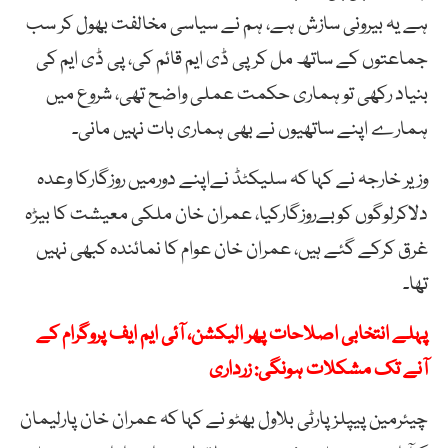
ہے یہ بیرونی سازش ہے، ہم نے سیاسی مخالفت بھول کر سب
جماعتوں کے ساتھ مل کر پی ڈی ایم قائم کی، پی ڈی ایم کی
بنیاد رکھی تو ہماری حکمت عملی واضح تھی، شروع میں
ہمارے اپنے ساتھیوں نے بھی ہماری بات نہیں مانی۔
وزیر خارجہ نے کہا کہ سلیکٹڈ نےاپنے دورمیں روزگارکا وعدہ
دلاکرلوگوں کوبےروزگارکیا، عمران خان ملکی معیشت کا بیڑہ
غرق کرکے گئے ہیں، عمران خان عوام کا نمائندہ کبھی نہیں
تھا۔
پہلے انتخابی اصلاحات پھر الیکشن، آئی ایم ایف پروگرام کے
آنے تک مشکلات ہونگی: زرداری
چیئرمین پیپلزپارٹی بلاول بھٹو نے کہا کہ عمران خان پارلیمان