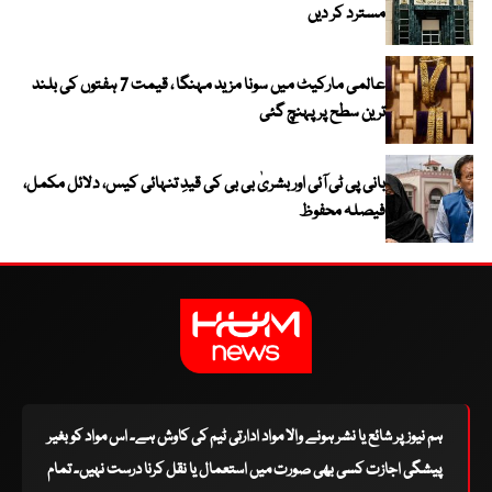
مسترد کر دیں
عالمی مارکیٹ میں سونا مزید مہنگا ، قیمت 7 ہفتوں کی بلند
ترین سطح پر پہنچ گئی
بانی پی ٹی آئی اور بشریٰ بی بی کی قیدِ تنہائی کیس، دلائل مکمل،
فیصلہ محفوظ
ہم نیوز پر شائع یا نشر ہونے والا مواد ادارتی ٹیم کی کاوش ہے۔ اس مواد کو بغیر
پیشگی اجازت کسی بھی صورت میں استعمال یا نقل کرنا درست نہیں۔ تمام