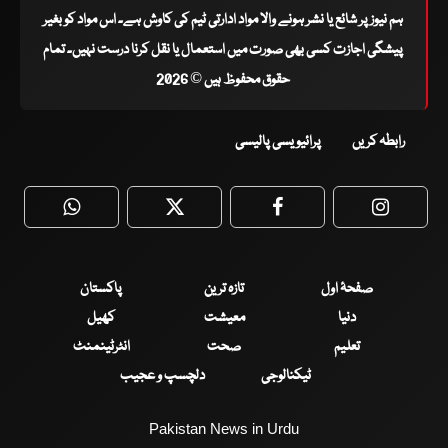
ہم نیوز پر شائع یا نشر ہونے والا مواد ادارتی ٹیم کی کاوش ہے۔ اس مواد کو بغیر
پیشگی اجازت کسی بھی صورت میں استعمال یا نقل کرنا درست نہیں۔ تمام
حقوق محفوظ ہیں © 2026
رابطہ کریں
پرائیویسی پالیسی
WhatsApp
Twitter
Facebook
Faceboo
صفحۂ اول
تازہ ترین
پاکستان
دنیا
معیشت
کھیل
تعلیم
صحت
انٹرٹینمنٹ
ٹیکنالوجی
دلچسپ و عجیب
Pakistan News in Urdu