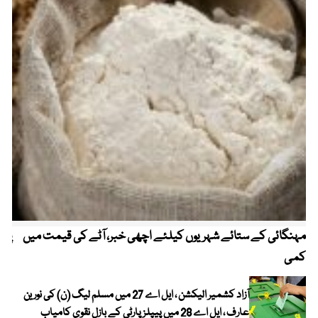
مہنگائی کے ستائے شہریوں کیلئے اچھی خبر، آٹے کی قیمت میں
پیٹ
کمی
آزاد کشمیر الیکشن ، ایل اے 27 میں مسلم لیگ (ن) کی نورین
عارف ، ایل اے 28 میں پیپلز پارٹی کے بازل نقوی کامیاب