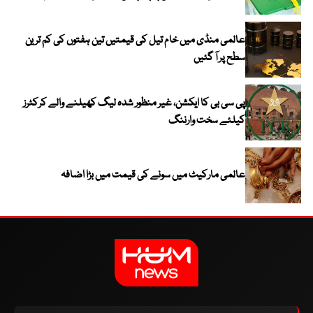
عالمی منڈی میں خام تیل کی قیمتیں تین ہفتوں کی کم ترین
سطح پر آ گئیں
پی سی بی کا ایکشن، غیر منظور شدہ لیگ کھیلنے والے کرکٹرز
کیلئے سخت وارننگ
عالمی مارکیٹ میں سونے کی قیمت میں بڑا اضافہ