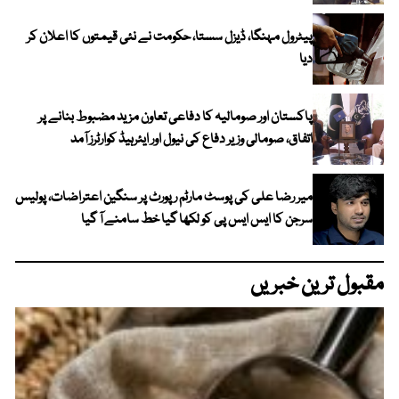
پیٹرول مہنگا، ڈیزل سستا، حکومت نے نئی قیمتوں کا اعلان کر
دیا
پاکستان اور صومالیہ کا دفاعی تعاون مزید مضبوط بنانے پر
اتفاق، صومالی وزیر دفاع کی نیول اور ایئرہیڈ کوارٹرز آمد
میر رضا علی کی پوسٹ مارٹم رپورٹ پر سنگین اعتراضات، پولیس
سرجن کا ایس ایس پی کو لکھا گیا خط سامنے آ گیا
مقبول ترین خبریں