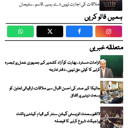
ملاقات کی اجازت نہیں دے رہے ، قاسم ، سلیمان
ہمیں فالو کریں
WhatsApp
Twitter
Facebook
Faceboo
متعلقہ خبریں
الزامات مسترد ، بھارت کو آزاد کشمیر کے جمہوری عمل پر تبصرہ
کرنے کا کوئی حق نہیں ، دفتر خارجہ
جائیکا کے صدر کی احسن اقبال سے ملاقات، ترقیاتی تعاون کو
وسعت دینے پر اتفاق
لاانفورسمنٹ انویسٹی گیشن سنٹر کے قیام کیلئے پائلٹ
پراجیکٹ شروع کرنے کا فیصلہ