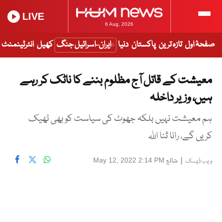
LIVE
6 Aug, 2026
صفحۂ اول
تازہ ترین
پاکستان
دنیا
ایران-اسرائیل جنگ
کھیل
انٹرٹینمنٹ
معیشت کے قاتل آج مظلوم بننے کا ناٹک کر رہے
ہیں، وزیر داخلہ
ہم معیشت نہیں بلکہ جھوٹ کی سیاست کو بھی ٹھیک
کریں گے، رانا ثنا اللہ
|
شائع
May 12, 2022 2:14 PM
ویب ڈیسک