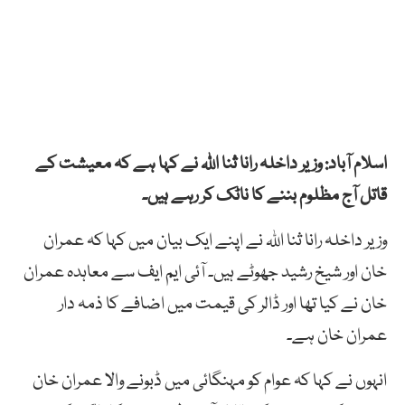
اسلام آباد: وزیر داخلہ رانا ثنا اللہ نے کہا ہے کہ معیشت کے
قاتل آج مظلوم بننے کا ناٹک کر رہے ہیں۔
وزیر داخلہ رانا ثنا اللہ نے اپنے ایک بیان میں کہا کہ عمران
خان اور شیخ رشید جھوٹے ہیں۔ آئی ایم ایف سے معاہدہ عمران
خان نے کیا تھا اور ڈالر کی قیمت میں اضافے کا ذمہ دار
عمران خان ہے۔
انہوں نے کہا کہ عوام کو مہنگائی میں ڈبونے والا عمران خان