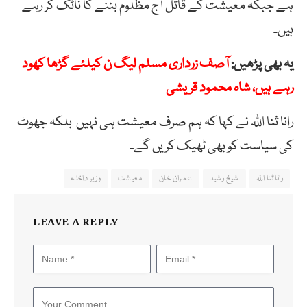
ہے جبکہ معیشت کے قاتل آج مظلوم بننے کا ناٹک کر رہے
ہیں۔
یہ بھی پڑھیں:
آصف زرداری مسلم لیگ ن کیلئے گڑھا کھود
رہے ہیں، شاہ محمود قریشی
رانا ثنا اللہ نے کہا کہ ہم صرف معیشت ہی نہیں بلکہ جھوٹ
کی سیاست کو بھی ٹھیک کریں گے۔
رانا ثنا اللہ
شیخ رشید
عمران خان
معیشت
وزیر داخلہ
LEAVE A REPLY