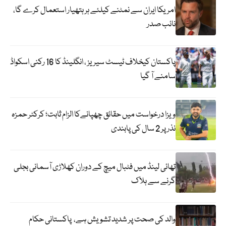
امریکا ایران سے نمٹنے کیلئے ہر ہتھیار استعمال کرے گا،
نائب صدر
پاکستان کیخلاف ٹیسٹ سیریز ، انگلینڈ کا 16 رکنی اسکواڈ
سامنے آ گیا
ویزا درخواست میں حقائق چھپانےکا الزام ثابت؛ کرکٹر حمزہ
نذر پر 2 سال کی پابندی
تھائی لینڈ میں فٹبال میچ کے دوران کھلاڑی آسمانی بجلی
گرنے سے ہلاک
والد کی صحت پر شدید تشویش ہے، پاکستانی حکام