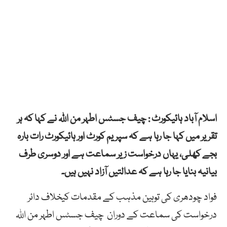
اسلام آباد ہائیکورٹ : چیف جسٹس اطہر من اللہ نے کہا کہ ہر
تقریر میں کہا جا رہا ہے کہ سپریم کورٹ اور ہائیکورٹ رات بارہ
بجے کھلی، یہاں درخواست زیر سماعت ہے اور دوسری طرف
بیانیہ بنایا جا رہا ہے کہ عدالتیں آزاد نہیں ہیں۔
فواد چودھری کی توہین مذہب کے مقدمات کیخلاف دائر
درخواست کی سماعت کے دوران چیف جسٹس اطہر من اللہ