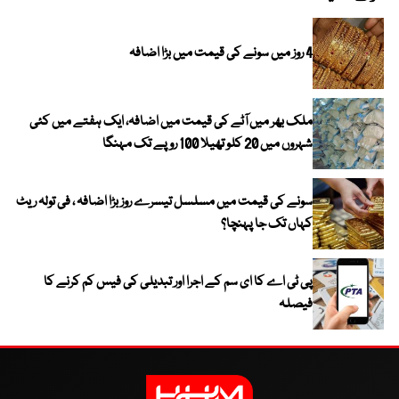
4 روز میں سونے کی قیمت میں بڑا اضافہ
ملک بھر میں آٹے کی قیمت میں اضافہ، ایک ہفتے میں کئی
شہروں میں 20 کلو تھیلا 100 روپے تک مہنگا
سونے کی قیمت میں مسلسل تیسرے روز بڑا اضافہ ، فی تولہ ریٹ
کہاں تک جا پہنچا؟
پی ٹی اے کا ای سم کے اجرا اور تبدیلی کی فیس کم کرنے کا
فیصلہ