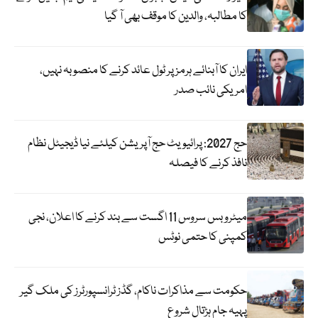
کا مطالبہ، والدین کا موقف بھی آ گیا
ایران کا آبنائے ہرمز پر ٹول عائد کرنے کا منصوبہ نہیں،
امریکی نائب صدر
حج 2027: پرائیویٹ حج آپریشن کیلئے نیا ڈیجیٹل نظام
نافذ کرنے کا فیصلہ
میٹرو بس سروس 11 اگست سے بند کرنے کا اعلان، نجی
کمپنی کا حتمی نوٹس
حکومت سے مذاکرات ناکام، گڈز ٹرانسپورٹرز کی ملک گیر
پہیہ جام ہڑتال شروع