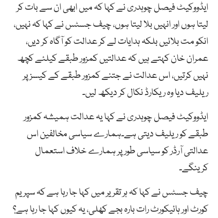
ایڈووکیٹ فیصل چوہدری نے کہا کہ میں ابھی ان سے بات کر
لیتا ہوں اور انہیں بلا لیتا ہوں، چیف جسٹس نے کہا کہ نہیں،
انکو مت بلائیں بلکہ ہدایات لے کر عدالت کو آگاہ کر دیں،
عمران خان کہتے ہیں کہ عدالتیں کمزور طبقے کیلئے کچھ
نہیں کرتیں، اس عدالت نے جتنے کمزور طبقے کے کیسز پر
ریلیف دیا وہ ریکارڈ نکال کر دیکھ لیں۔
ایڈووکیٹ فیصل چوہدری نے کہا یہ عدالت ہمیشہ کمزور
طبقے کو ریلیف دیتی ہے۔ہمارے سیاسی مخالفین اس
عدالتی آرڈر کو سیاسی طور پر ہمارے خلاف استعمال
کرینگے۔
چیف جسٹس نے کہا کہ ہر تقریر میں کہا جا رہا ہے کہ سپریم
کورٹ اور ہائیکورٹ رات بارہ بجے کھلی، یہ کیوں کہا جا رہا ہے؟