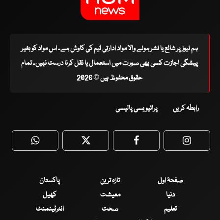
ہم نیوز پر شائع یا نشر ہونے والا مواد ادارتی ٹیم کی کاوش ہے۔ اس مواد کو بغیر
پیشگی اجازت کسی بھی صورت میں استعمال یا نقل کرنا درست نہیں۔ تمام
حقوق محفوظ ہیں © 2026
رابطہ کریں
پرائیویسی پالیسی
WhatsApp
Twitter
Facebook
Faceboo
صفحۂ اول
تازہ ترین
پاکستان
دنیا
معیشت
کھیل
تعلیم
صحت
انٹرٹینمنٹ