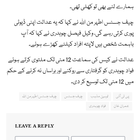
ہمارے لئے بھی تو کھلی تھی۔
چیف جسٹس اطہر من اللہ نے کہا کہ یہ عدالت اپنی ڈیوٹی
پوری کرتی رہے گی، وکیل فیصل چوہدری نے کہا کہ آپ
باہمت شخص ہیں لاپتہ افراد کیلئے کھڑے ہوئے۔
عدالت نے کیس کی سماعت 12 مئی تک ملتوی کرتے ہوئے
فواد چوہدری کو گرفتاری سے روکنے اور ہراساں نہ کرنے کے حکم
میں 12 مئی تک توسیع کر دی۔
پی ٹی آئی
توہین مذہب
چیف جسٹس
چیف جسٹس اطہر من اللہ
عمران خان
فواد چوہدری
LEAVE A REPLY