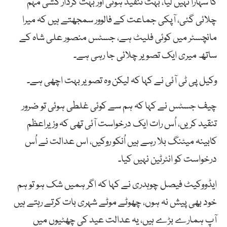
کا سہارا نہیں لیا، بہت تنقید ہوئی اور بہت کردار کشی مہم
چلائی گئی، آپکی جماعت کے فالوور سمجھتے ہیں کہ میرا
مانچسٹر میں کوئی فلیٹ ہے، جسٹس منصور علی شاہ کے
ساتھ میری ایک تصویر چلائی جا رہی ہے۔
وکیل پی ٹی آئی نے کہا کہ لیکن وہ تصویر بہت اچھی ہے۔
چیف جسٹس نے کہا کہ ہم سے کوئی غلطی ہوئی تو ضرور
تنقید کریں، اُس رات ایک درخواست آئی تھی کہ وزیراعظم
کابینہ میٹنگ بلا رہے ہیں اُنکو روکیں، اس عدالت نے اُس
درخواست کو انٹرٹین نہیں کیا۔
ایڈووکیٹ فیصل چوہدری نے کہا کہ اگر ہمیں شک ہو تو ہم
خود بھی پیش نہ ہوں، چھوٹے موٹے شہری بات کرتے رہتے ہیں
آپ ہمارے بڑے ہیں، یہ عدالت عید کی چھٹیوں میں