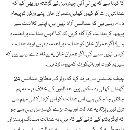
کا کہنا ہے کہ پی ٹی آئی چیئرمین نے گزشتہ روز بھی کہا کہ
عدالتیں رات کو کیوں کھلیں،عمران خان اپنے ورکرز کو پیغام
دے رہے ہیں کہ عدالتیں آزاد نہیں ہیں، اپنے کلائنٹ سے
پوچھ کر عدالت کو آگاہ کریں کہ کیا انہیں عدالت پر اعتماد
ہے؟ اگر عمران خان کو عدالت پر اعتماد نہیں تو یہ عدالت
کیس نہیں سنے گی۔اگر عمران خان یہ پیغام دے رہے ہیں کہ
سپریم کورٹ اور ہائیکورٹ کمپرومائزڈ ہیں۔
چیف جسٹس نے مزید کہا کہ رولز کے مطابق عدالتیں 24
گھنٹے کھلی رہ سکتی ہیں، عدالتوں کے خلاف بہت مہم
چلائی جا چکی ہے، اس عدالت کو اس کردار کشی مہم سے
فرق نہیں پڑتا، یہ عدالت اور بہت بڑے کیسز سن رہی ہے جو
کہ ایگزیکٹو کے کرنے کے کام ہیں، یہ عدالت مسنگ پرسنز اور
بلوچ طلبہ کے کیسز سن رہی ہے، یہ عدالت سیاسی بیانیوں