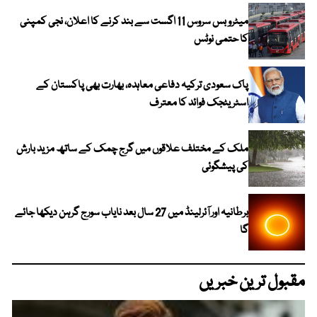
میٹرو بس سروس 11 اگست سے بند کرنے کا اعلان، نجی کمپنی
کا حتمی نوٹس
پاک سعودی ترکیہ دفاعی معاہدہ، بھارت بھی پاکستان کے
اسٹریٹجک فوائد کا معترف
ملک کے مختلف علاقوں میں گرج چمک کے ساتھ مزید بارش
کی پیشگوئی
برطانیہ اور آئرلینڈ میں 27 سال بعد نایاب سورج گرہن دیکھا جائے
گا
مقبول ترین خبریں