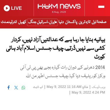
LIVE
8 Aug, 2026
صفحۂ اول
تازہ ترین
پاکستان
دنیا
ایران-اسرائیل جنگ
کھیل
انٹرٹینمنٹ
بیانیہ بنایا جا رہا ہے کہ عدالتیں آزاد نہیں، کردار
کشی سے نہیں ڈرتے، چیف جسٹس اسلام آباد ہائی
کورٹ
2014 دھرنے کے دوران رات گیارہ بجے بھی پی ٹی آئی
ورکرز کو ریلیف دیا گیا،چیف جسٹس اطہر من اللہ
|
شائع
|
اپ ڈیٹ
May 9, 2022 11:16 AM
ویب ڈیسک
|
May 9, 2022 4:24 PM