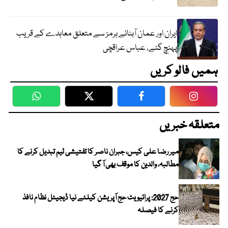
ایران اور عمان آبنائے ہرمز سے متعلق معاہدے کے قریب
پہنچ گئے، عباس عراقچی
ہمیں فالو کریں
WhatsApp
Twitter
Facebook
Faceboo
متعلقہ خبریں
میر رضا علی کیس، جبران ناصر کا تفتیشی ٹیم تبدیل کرنے کا
مطالبہ، والدین کا موقف بھی آ گیا
حج 2027: پرائیویٹ حج آپریشن کیلئے نیا ڈیجیٹل نظام نافذ
کرنے کا فیصلہ