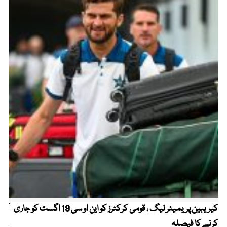
کیریبین پریمیئر لیگ ، قومی کرکٹرز کو این او سی 19 اگست کو جاری
آز
کرنے کا فیصلہ
چھی