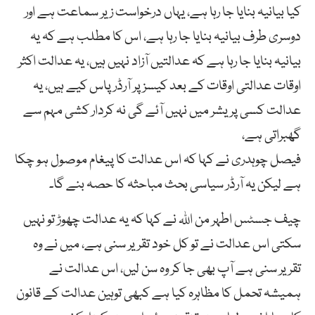
کیا بیانیہ بنایا جا رہا ہے، یہاں درخواست زیر سماعت ہے اور
دوسری طرف بیانیہ بنایا جا رہا ہے، اس کا مطلب ہے کہ یہ
بیانیہ بنایا جا رہا ہے کہ عدالتیں آزاد نہیں ہیں، یہ عدالت اکثر
اوقات عدالتی اوقات کے بعد کیسز پر آرڈر پاس کیے ہیں، یہ
عدالت کسی پریشر میں نہیں آئے گی نہ کردار کشی مہم سے
گھبراتی ہے،
فیصل چوہدری نے کہا کہ اس عدالت کا پیغام موصول ہو چکا
ہے لیکن یہ آرڈر سیاسی بحث مباحثہ کا حصہ بنے گا۔
چیف جسٹس اطہر من اللہ نے کہا کہ یہ عدالت چھوڑ تو نہیں
سکتی اس عدالت نے تو کل خود تقریر سنی ہے، میں نے وہ
تقریر سنی ہے آپ بھی جا کر وہ سن لیں، اس عدالت نے
ہمیشہ تحمل کا مظاہرہ کیا ہے کبھی توہین عدالت کے قانون