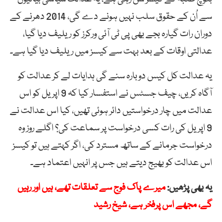
سے اُن کے حقوق سلب نہیں ہونے دے گی، 2014 دھرنے کے
دوران رات گیارہ بجے بھی پی ٹی آئی ورکرز کو ریلیف دیا گیا،
عدالتی اوقات کے بعد بہت سے کیسز میں ریلیف دیا گیا ہے۔
یہ عدالت کل کیس دوبارہ سنے گی ہدایات لے کر عدالت کو
آگاہ کریں، چیف جسٹس نے استفسار کیا کہ 9 اپریل کو اس
عدالت میں چار درخواستیں دائر ہوئی تھیں، کیا اس عدالت نے
9 اپریل کی رات کسی درخواست پر سماعت کی؟ اگلے روز وہ
درخواست جرمانے کے ساتھ مسترد کی، اگر کہتے ہیں تو کیسز
اس عدالت کو بھیج دیتے ہیں جس پر انہیں اعتماد ہے۔
یہ بھی پڑھیں:
میرے پاک فوج سے تعلقات تھے، ہیں اور رہیں
گے، مجھے اس پرفخر ہے، شیخ رشید