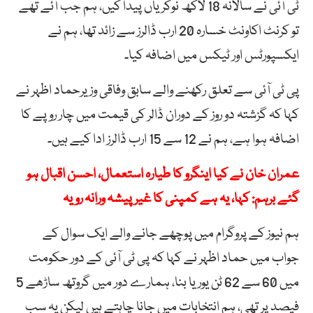
ٹی آئی نے سالانہ 18 لاکھ نوکریاں پیدا کیں، ہم جب آئے تھے
تو کرنٹ اکاونٹ خسارہ 20 ارب ڈالرز سے زائد تھا، ہم نے
ایکسپورٹس اور ٹیکس میں اضافہ کیا۔
پی ٹی آئی سے تعلق رکھنے والے سابق وفاقی وزیرحماد اظہر نے
کہا کہ گزشتہ دو روز کے دوران ڈالر کی قیمت میں چار روپے کا
اضافہ ہوا ہے، ہم نے 12 سے 15 ارب ڈالرز ادا کیے ہیں۔
عمران خان نے کیا اینگرو کا طیارہ استعمال، احسن اقبال ہو
گئے برہم: کہا، یہ ہے کمپنی کا غیر پیشہ ورانہ رویہ
ہم نیوز کے پروگرام میں پوچھے جانے والے ایک سوال کے
جواب میں حماد اظہر نے کہا کہ پی ٹی آئی کے دور حکومت
میں 60 سے 62 ٹن یوریا بنا، ہمارے دور میں گروتھ ساڑھے 5
فیصد پر تھی، ہم انتخابات میں جانا چاہتے ہیں لیکن یہ سب