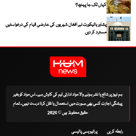
کہاں تک جا پہنچا؟
پشاور ہائیکورٹ نے افغان شہریوں کی عارضی قیام کی درخواستیں
مسترد کر دیں
ہم نیوز پر شائع یا نشر ہونے والا مواد ادارتی ٹیم کی کاوش ہے۔ اس مواد کو بغیر
پیشگی اجازت کسی بھی صورت میں استعمال یا نقل کرنا درست نہیں۔ تمام
حقوق محفوظ ہیں © 2026
رابطہ کریں
پرائیویسی پالیسی