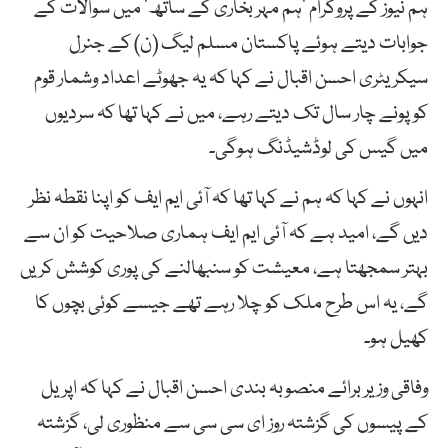
ہم نیوز کے پروگرام ’ہم مہر بخاری کے ساتھ‘ میں سوالات کے
جوابات دیتے ہوئے پاکستان مسلم لیگ (ن) کے جنرل
سیکریٹری احسن اقبال نے کہا کہ یہ جھوٹے اعداد وشمار قوم
کو پونے چار سال تک دیتے رہے، میں نے کہا تھا کہ سردیوں
میں گیس کی لوڈشیڈنگ ہوگی۔
انہوں نے کہا کہ ہم نے کہا تھا کہ آئی ایم ایف کو اپنا نقطہ نظر
دیں گے، امید ہے کہ آئی ایم ایف ہماری صلاحیت کو ان سے
بہتر سمجھتا ہے، معیشت کو سنبھالنے کی پوری کوشش کریں
گے، یہ اس طرح ملک کو چلا رہے تھے جیسے کوئی بچوں کا
کھیل ہو۔
وفاقی وزیر برائے منصوبہ بندی احسن اقبال نے کہا کہ اپریل
کے پیسوں کی گزشتہ روز ای سی سی سے منظوری لی، گزشتہ