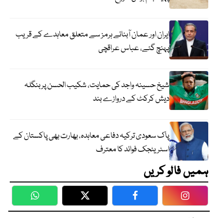
ایران اور عمان آبنائے ہرمز سے متعلق معاہدے کے قریب
پہنچ گئے، عباس عراقچی
شیخ حسینہ واجد کی حمایت، شکیب الحسن پر بنگلہ
دیش کرکٹ کے دروازے بند
پاک سعودی ترکیہ دفاعی معاہدہ، بھارت بھی پاکستان کے
اسٹریٹجک فوائد کا معترف
ہمیں فالو کریں
WhatsApp
Twitter
Facebook
Faceboo