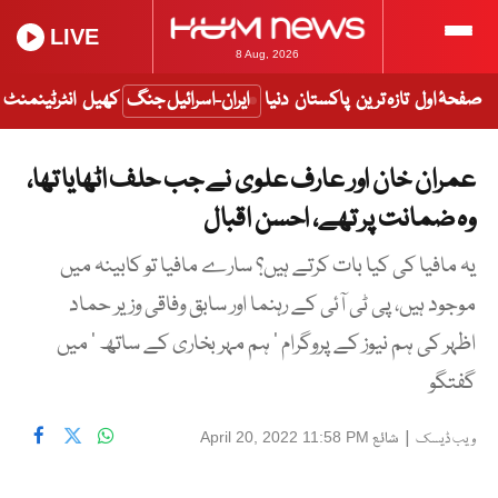
LIVE
8 Aug, 2026
صفحۂ اول
تازہ ترین
پاکستان
دنیا
ایران-اسرائیل جنگ
کھیل
انٹرٹینمنٹ
عمران خان اور عارف علوی نے جب حلف اٹھایا تھا،
وہ ضمانت پر تھے، احسن اقبال
یہ مافیا کی کیا بات کرتے ہیں؟ سارے مافیا تو کابینہ میں
موجود ہیں، پی ٹی آئی کے رہنما اور سابق وفاقی وزیر حماد
اظہر کی ہم نیوز کے پروگرام ’ ہم مہر بخاری کے ساتھ ‘ میں
گفتگو
|
شائع
April 20, 2022 11:58 PM
ویب ڈیسک