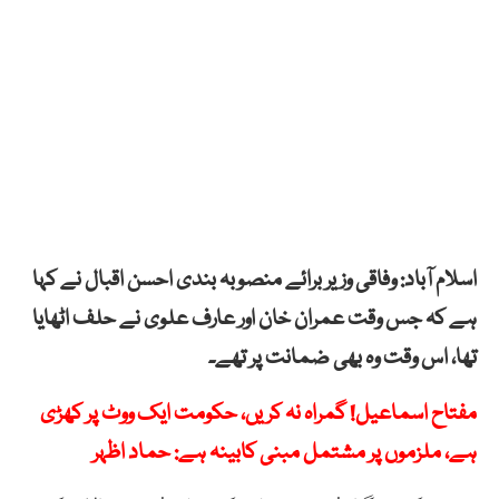
اسلام آباد: وفاقی وزیر برائے منصوبہ بندی احسن اقبال نے کہا
ہے کہ جس وقت عمران خان اور عارف علوی نے حلف اٹھایا
تھا، اس وقت وہ بھی ضمانت پر تھے۔
مفتاح اسماعیل! گمراہ نہ کریں، حکومت ایک ووٹ پر کھڑی
ہے، ملزموں پر مشتمل مبنی کابینہ ہے: حماد اظہر