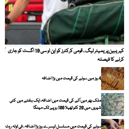
کیریبین پریمیئر لیگ ، قومی کرکٹرز کو این او سی 19 اگست کو جاری
آز
کرنے کا فیصلہ
چھی
4 روز میں سونے کی قیمت میں بڑا اضافہ
ملک بھر میں آٹے کی قیمت میں اضافہ، ایک ہفتے میں کئی
شہروں میں 20 کلو تھیلا 100 روپے تک مہنگا
سونے کی قیمت میں مسلسل تیسرے روز بڑا اضافہ ، فی تولہ ریٹ