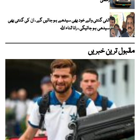
زخمی
الٹی گنتی والے خود بھی سیدھے ہو جائیں گے ، ان کی گنتی بھی
سیدھی ہو جائیگی ، رانا ثناء اللہ
مقبول ترین خبریں