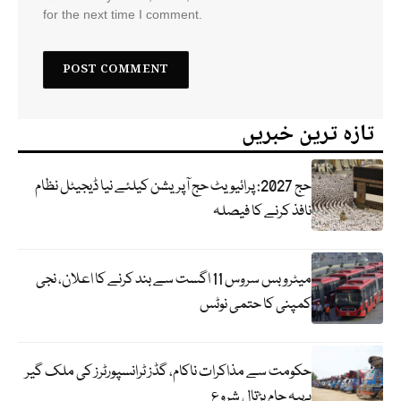
for the next time I comment.
تازہ ترین خبریں
حج 2027: پرائیویٹ حج آپریشن کیلئے نیا ڈیجیٹل نظام
نافذ کرنے کا فیصلہ
میٹرو بس سروس 11 اگست سے بند کرنے کا اعلان، نجی
کمپنی کا حتمی نوٹس
حکومت سے مذاکرات ناکام، گڈز ٹرانسپورٹرز کی ملک گیر
پہیہ جام ہڑتال شروع