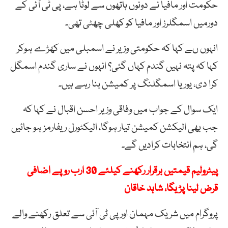
حکومت اور مافیا نے دونوں ہاتھوں سے لوٹا ہے، پی ٹی آئی کے
دورمیں اسمگلرز اور مافیا کو کھلی چھٹی تھی۔
انہوں ںے کہا کہ حکومتی وزیر نے اسمبلی میں کھڑے ہوکر
کہا کہ پتہ نہیں گندم کہاں گئی؟ انہوں نے ساری گندم اسمگل
کرا دی، یوریا اسمگلنگ پر کمیشن بنا رہے ہیں۔
ایک سوال کے جواب میں وفاقی وزیر احسن اقبال نے کہا کہ
جب بھی الیکشن کمیشن تیار ہوگا، الیکٹورل ریفارمز ہو جائیں
گی، ہم انتخابات کرادیں گے۔
پیٹرولیم قیمتیں برقرار رکھنے کیلئے 30 ارب روپے اضافی
قرض لینا پڑیگا، شاہد خاقان
پروگرام میں شریک مہمان اور پی ٹی آئی سے تعلق رکھنے والے