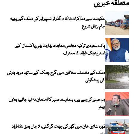
متعلقہ خبریں
حکومت سے مذاکرات ناکام، گڈز ٹرانسپورٹرز کی ملک گیر پہیہ
جام ہڑتال شروع
پاک سعودی ترکیہ دفاعی معاہدہ، بھارت بھی پاکستان کے
اسٹریٹجک فوائد کا معترف
ملک کے مختلف علاقوں میں گرج چمک کے ساتھ مزید بارش
کی پیشگوئی
ہم صبر کر رہے ہیں، ہمارے صبر کا امتحان نہ لیا جائے، بلاول
بھٹو
ڈیرہ غازی خان میں گھر کی چھت گر گئی ، 2 جاں بحق ، 3 افراد