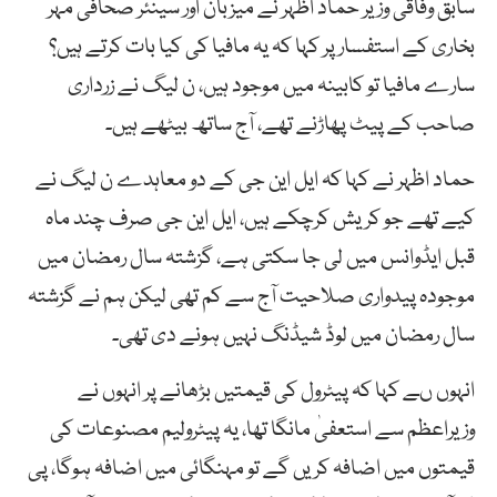
سابق وفاقی وزیر حماد اظہر نے میزبان اور سینئر صحافی مہر
بخاری کے استفسار پر کہا کہ یہ مافیا کی کیا بات کرتے ہیں؟
سارے مافیا تو کابینہ میں موجود ہیں، ن لیگ نے زرداری
صاحب کے پیٹ پھاڑنے تھے، آج ساتھ بیٹھے ہیں۔
حماد اظہر نے کہا کہ ایل این جی کے دو معاہدے ن لیگ نے
کیے تھے جو کریش کرچکے ہیں، ایل این جی صرف چند ماہ
قبل ایڈوانس میں لی جا سکتی ہے، گزشتہ سال رمضان میں
موجودہ پیدواری صلاحیت آج سے کم تھی لیکن ہم نے گزشتہ
سال رمضان میں لوڈ شیڈنگ نہیں ہونے دی تھی۔
انہوں ںے کہا کہ پیٹرول کی قیمتیں بڑھانے پر انہوں نے
وزیراعظم سے استعفیٰ مانگا تھا، یہ پیٹرولیم مصنوعات کی
قیمتوں میں اضافہ کریں گے تو مہنگائی میں اضافہ ہوگا، پی