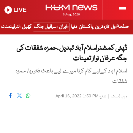
LIVE
6 Aug, 2026
صفحۂ اول
تازہ ترین
پاکستان
دنیا
ایران-اسرائیل جنگ
کھیل
انٹرٹینمنٹ
ڈپٹی کمشنراسلام آباد تبدیل ،حمزہ شفقات کی
جگہ عرفان نواز تعینات
اسلام آباد کےلیے کام کرنا میرے لیے باعث فخر رہا، حمزہ
شفقات
|
شائع
April 16, 2022 1:50 PM
ویب ڈیسک