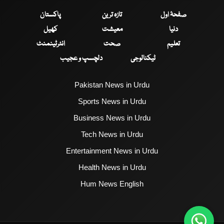
صفحۂ اول
تازہ ترین
پاکستان
دنیا
معیشت
کھیل
تعلیم
صحت
انٹرٹینمنٹ
ٹیکنالوجی
دلچسپ و عجیب
Pakistan News in Urdu
Sports News in Urdu
Business News in Urdu
Tech News in Urdu
Entertainment News in Urdu
Health News in Urdu
Hum News English