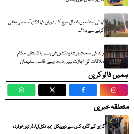
تھائی لینڈ میں فٹبال میچ کے دوران کھلاڑی آسمانی بجلی
گرنے سے ہلاک
والد کی صحت پر شدید تشویش ہے، پاکستانی حکام
ملاقات کی اجازت نہیں دے رہے ، قاسم ، سلیمان
ہمیں فالو کریں
WhatsApp
Twitter
Facebook
Faceboo
متعلقہ خبریں
گاڑی کے گلَو باکس سے دیوہیکل اژدہا نکل آیا، ڈرائیور خوفزدہ