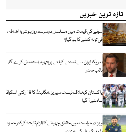
تازہ ترین خبریں
سونے کی قیمت میں مسلسل دوسرے روز ہوشربا اضافہ ،
فی تولہ کتنے کا ہو گیا؟
امریکا ایران سے نمٹنے کیلئے ہر ہتھیار استعمال کرے گا،
نائب صدر
پاکستان کیخلاف ٹیسٹ سیریز ، انگلینڈ کا 16 رکنی اسکواڈ
سامنے آ گیا
ویزا درخواست میں حقائق چھپانےکا الزام ثابت؛ کرکٹر حمزہ
نذر پر 2 سال کی پابندی