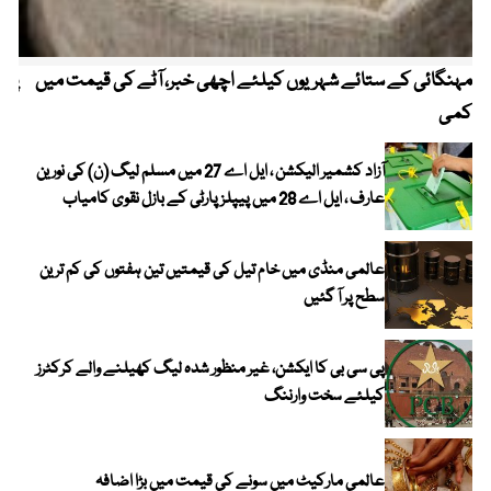
مہنگائی کے ستائے شہریوں کیلئے اچھی خبر، آٹے کی قیمت میں
پیٹ
کمی
آزاد کشمیر الیکشن ، ایل اے 27 میں مسلم لیگ (ن) کی نورین
عارف ، ایل اے 28 میں پیپلز پارٹی کے بازل نقوی کامیاب
عالمی منڈی میں خام تیل کی قیمتیں تین ہفتوں کی کم ترین
سطح پر آ گئیں
پی سی بی کا ایکشن، غیر منظور شدہ لیگ کھیلنے والے کرکٹرز
کیلئے سخت وارننگ
عالمی مارکیٹ میں سونے کی قیمت میں بڑا اضافہ