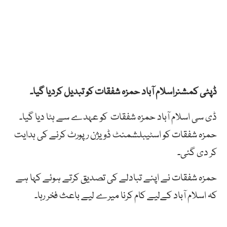
ڈپٹی کمشنراسلام آباد حمزہ شفقات کو تبدیل کردیا گیا۔
ڈی سی اسلام آباد حمزہ شفقات کو عہدے سے ہٹا دیا گیا۔
حمزہ شفقات کو اسٹیبلشمنٹ ڈویژن رپورٹ کرنے کی ہدایت
کر دی گئی۔
حمزہ شفقات نے اپنے تبادلے کی تصدیق کرتے ہوئے کہا ہے
کہ اسلام آباد کےلیے کام کرنا میرے لیے باعث فخر رہا۔