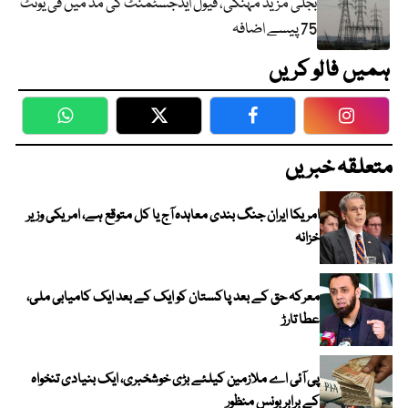
بجلی مزید مہنگی، فیول ایڈجسٹمنٹ کی مد میں فی یونٹ
75 پیسے اضافہ
ہمیں فالو کریں
WhatsApp
Twitter
Facebook
Faceboo
متعلقہ خبریں
امریکا ایران جنگ بندی معاہدہ آج یا کل متوقع ہے، امریکی وزیر
خزانہ
معرکہ حق کے بعد پاکستان کو ایک کے بعد ایک کامیابی ملی،
عطا تارڑ
پی آئی اے ملازمین کیلئے بڑی خوشخبری، ایک بنیادی تنخواہ
کے برابر بونس منظور