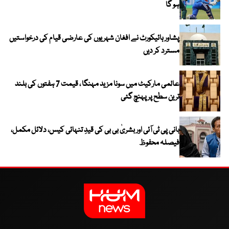
ہو گا
پشاور ہائیکورٹ نے افغان شہریوں کی عارضی قیام کی درخواستیں
مسترد کر دیں
عالمی مارکیٹ میں سونا مزید مہنگا ، قیمت 7 ہفتوں کی بلند
ترین سطح پر پہنچ گئی
بانی پی ٹی آئی اور بشریٰ بی بی کی قیدِ تنہائی کیس، دلائل مکمل،
فیصلہ محفوظ