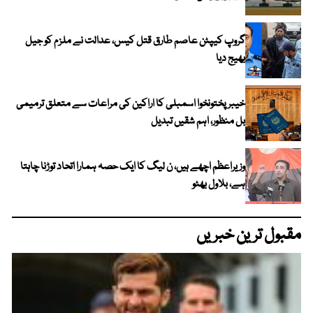
گروپ کیپٹن عاصم طارق قتل کیس، عدالت نے ملزم کو جیل
بھیج دیا
خیبرپختونخوا اسمبلی کا اراکین کی مراعات سے متعلق ترمیمی
بل منظور، اہم شقیں تبدیل
وزیراعظم اچھے ہیں، ن لیگ کا ایک حصہ ہمارا اتحاد توڑنا چاہتا
ہے، بلاول بھٹو
مقبول ترین خبریں