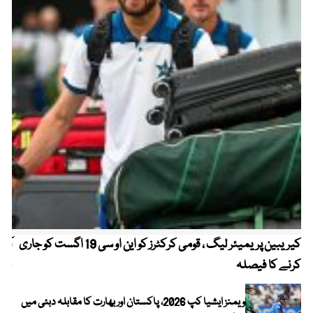
کیریبین پریمیئر لیگ ، قومی کرکٹرز کو این او سی 19 اگست کو جاری
آز
کرنے کا فیصلہ
چھی
ویمنز ایشیا کپ 2026، پاکستان اور بھارت کا مقابلہ دبئی میں