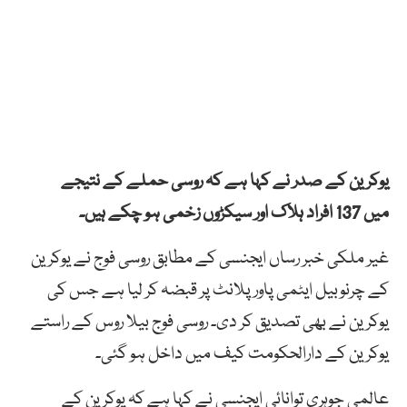
یوکرین کے صدر نے کہا ہے کہ روسی حملے کے نتیجے
میں 137 افراد ہلاک اور سیکڑوں زخمی ہو چکے ہیں۔
غیر ملکی خبر رساں ایجنسی کے مطابق روسی فوج نے یوکرین
کے چرنوبیل ایٹمی پاور پلانٹ پر قبضہ کر لیا ہے جس کی
یوکرین نے بھی تصدیق کر دی۔ روسی فوج بیلا روس کے راستے
یوکرین کے دارالحکومت کیف میں داخل ہو گئی۔
عالمی جوہری توانائی ایجنسی نے کہا ہے کہ یوکرین کے