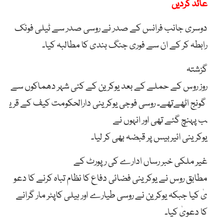
عائد کردیں
دوسری جانب فرانس کے صدر نے روسی صدر سے ٹیلی فونک
رابطہ کر کے ان سے فوری جنگ بندی کا مطالبہ کیا۔
گزشتہ
روز روس کے حملے کے بعد یوکرین کے کئی شہر دھماکوں سے
گونج اٹھےتھے۔ روسی فوجی یوکرینی دارالحکومت کیف کے قری
ب پہنچ گئے تھی اور انہوں نے
یوکرینی ائیربیس پر قبضہ بھی کر لیا۔
غیر ملکی خبر رساں ادارے کی رپورٹ کے
مطابق روس نے یوکرینی فضائی دفاع کا نظام تباہ کرنے کا دعو
یٰ کیا جبکہ یوکرین نے روسی طیارے اور ہیلی کاپٹر مار گرانے
کا دعویٰ کیا۔