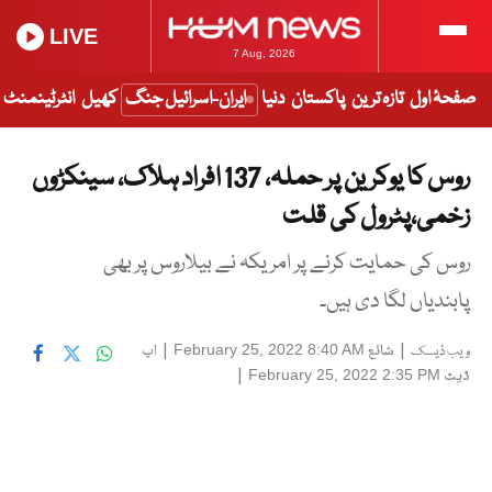
LIVE
7 Aug, 2026
صفحۂ اول
تازہ ترین
پاکستان
دنیا
ایران-اسرائیل جنگ
کھیل
انٹرٹینمنٹ
روس کا یوکرین پر حملہ، 137 افراد ہلاک، سینکڑوں
زخمی،پٹرول کی قلت
روس کی حمایت کرنے پر امریکہ نے بیلاروس پر بھی
پابندیاں لگا دی ہیں۔
|
شائع
|
اپ
February 25, 2022 8:40 AM
ویب ڈیسک
ڈیٹ
|
February 25, 2022 2:35 PM