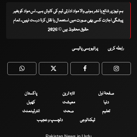
ہم نیوز پر شائع یا نشر ہونے والا مواد ادارتی ٹیم کی کاوش ہے۔ اس مواد کو بغیر
پیشگی اجازت کسی بھی صورت میں استعمال یا نقل کرنا درست نہیں۔ تمام
حقوق محفوظ ہیں © 2026
رابطہ کریں
پرائیویسی پالیسی
WhatsApp
Twitter
Facebook
Faceboo
صفحۂ اول
تازہ ترین
پاکستان
دنیا
معیشت
کھیل
تعلیم
صحت
انٹرٹینمنٹ
ٹیکنالوجی
دلچسپ و عجیب
Pakistan News in Urdu