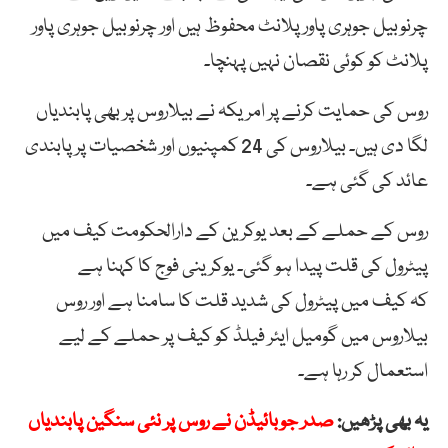
چرنوبیل جوہری پاور پلانٹ محفوظ ہیں اور چرنوبیل جوہری پاور
پلانٹ کو کوئی نقصان نہیں پہنچا۔
روس کی حمایت کرنے پر امریکہ نے بیلاروس پر بھی پابندیاں
لگا دی ہیں۔ بیلاروس کی 24 کمپنیوں اور شخصیات پر پابندی
عائد کی گئی ہے۔
روس کے حملے کے بعد یوکرین کے دارالحکومت کیف میں
پیٹرول کی قلت پیدا ہو گئی۔ یوکرینی فوج کا کہنا ہے
کہ کیف میں پیٹرول کی شدید قلت کا سامنا ہے اور روس
بیلاروس میں گومیل ایئر فیلڈ کو کیف پر حملے کے لیے
استعمال کر رہا ہے۔
یہ بھی پڑھیں:
صدر جوبائیڈن نے روس پر نئی سنگین پابندیاں