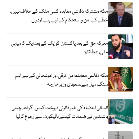
مکہ مشترکہ دفاعی معاہدہ کسی ملک کے خلاف نہیں،
خطے کے امن و استحکام کے لیے ہے، اردوان
معرکہ حق کے بعد پاکستان کو ایک کے بعد ایک کامیابی
ملی، عطا تارڑ
مکہ دفاعی معاہدہ امن، ترقی اور خوشحالی کے لیے اہم
سنگِ میل ہے،سعودی وزیر خارجہ
انسانی اعضاء کی غیر قانونی فروخت کیس، گرفتار چینی
باشندوں نے ضمانت کیلئے ہائیکورٹ سے رجوع کرلیا