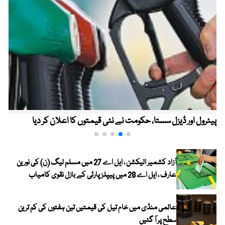
پیٹرول اور ڈیزل سستا، حکومت نے نئی قیمتوں کا اعلان کر دیا
آزاد کشمیر الیکشن ، ایل اے 27 میں مسلم لیگ (ن) کی نورین
عارف ، ایل اے 28 میں پیپلز پارٹی کے بازل نقوی کامیاب
عالمی منڈی میں خام تیل کی قیمتیں تین ہفتوں کی کم ترین
سطح پر آ گئیں