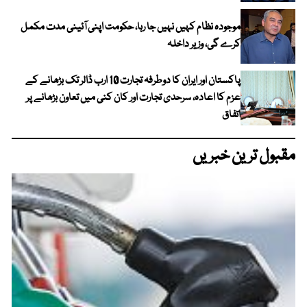
موجودہ نظام کہیں نہیں جا رہا، حکومت اپنی آئینی مدت مکمل
کرے گی، وزیر داخلہ
پاکستان اور ایران کا دوطرفہ تجارت 10 ارب ڈالر تک بڑھانے کے
عزم کا اعادہ، سرحدی تجارت اور کان کنی میں تعاون بڑھانے پر
اتفاق
مقبول ترین خبریں