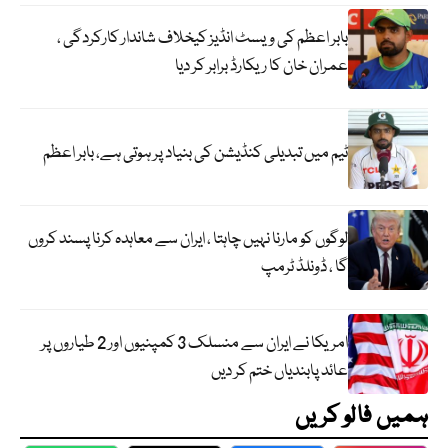
بابر اعظم کی ویسٹ انڈیز کیخلاف شاندار کارکردگی ،
عمران خان کا ریکارڈ برابر کر دیا
ٹیم میں تبدیلی کنڈیشن کی بنیاد پر ہوتی ہے، بابر اعظم
لوگوں کو مارنا نہیں چاہتا ، ایران سے معاہدہ کرنا پسند کروں
گا ، ڈونلڈ ٹرمپ
امریکا نے ایران سے منسلک 3 کمپنیوں اور 2 طیاروں پر
عائد پابندیاں ختم کر دیں
ہمیں فالو کریں