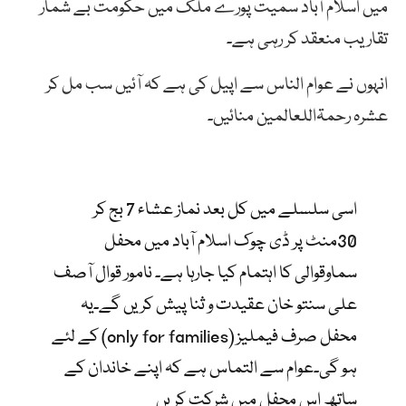
میں اسلام آباد سمیت پورے ملک میں حکومت بے شمار
تقاریب منعقد کر رہی ہے۔
انہوں نے عوام الناس سے اپیل کی ہے کہ آئیں سب مل کر
عشرہ رحمۃاللعالمین منائیں۔
اسی سلسلے میں کل بعد نماز عشاء 7 بج کر
30منٹ پر ڈی چوک اسلام آباد میں محفل
سماوقوالی کا اہتمام کیا جارہا ہے۔ نامور قوال آصف
علی سنتو خان عقیدت و ثنا پیش کریں گے۔یہ
محفل صرف فیملیز (only for families) کے لئے
ہو گی۔عوام سے التماس ہے کہ اپنے خاندان کے
ساتھ اس محفل میں شرکت کریں