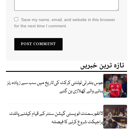
Save my name, email, and website in this browser
for the next time I comment.
تازہ ترین خبریں
جوس بٹلر ٹی ٹوئنٹی کرکٹ کی تاریخ میں سب سے زیادہ رنز
بنانے والے کھلاڑی بن گئے
لاانفورسمنٹ انویسٹی گیشن سنٹر کے قیام کیلئے پائلٹ
پراجیکٹ شروع کرنے کا فیصلہ