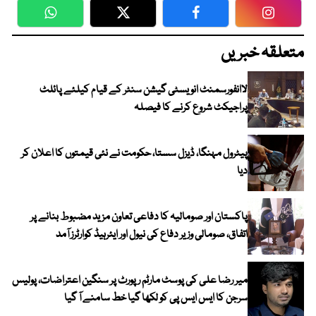
WhatsApp
Twitter
Facebook
Faceboo
متعلقہ خبریں
لاانفورسمنٹ انویسٹی گیشن سنٹر کے قیام کیلئے پائلٹ
پراجیکٹ شروع کرنے کا فیصلہ
پیٹرول مہنگا، ڈیزل سستا، حکومت نے نئی قیمتوں کا اعلان کر
دیا
پاکستان اور صومالیہ کا دفاعی تعاون مزید مضبوط بنانے پر
اتفاق، صومالی وزیر دفاع کی نیول اور ایئرہیڈ کوارٹرز آمد
میر رضا علی کی پوسٹ مارٹم رپورٹ پر سنگین اعتراضات، پولیس
سرجن کا ایس ایس پی کو لکھا گیا خط سامنے آ گیا