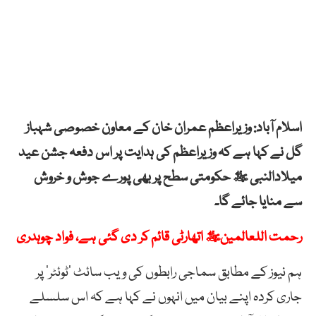
اسلام آباد: ‏وزیراعظم عمران خان کے معاون خصوصی شہباز
گل نے کہا ہے کہ وزیراعظم کی ہدایت پر اس دفعہ جشن عید
میلادالنبی ﷺ حکومتی سطح پر بھی پورے جوش و خروش
سے منایا جائے گا۔
رحمت اللعالمینﷺ اتھارٹی قائم کر دی گئی ہے، فواد چوہدری
ہم نیوز کے مطابق سماجی رابطوں کی ویب سائٹ ’ٹوئٹر‘ پر
جاری کردہ اپنے بیان میں انہوں نے کہا ہے کہ اس سلسلے