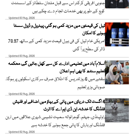
جنوبی افریقی کرکٹر اس سے قبل ملتان سلطانز کے اسسٹنٹ
کوچ کے طور پر بھی خدمات انجام دے چکے ہیں
Updated 03 Aug, 2026
تیل کی قیمتوں میں مزید کمی ہو گئی، پیٹرول و ڈیزل سستا
ہونے کا امکان
امریکی خام تیل کی فی بیرل قیمت مزید کمی کے ساتھ 78.97
ڈالر کی سطح پر آ گئی
Updated 03 Aug, 2026
اسلام آباد میں تعلیمی ادارے کل سے کھل جائیں گے، محکمہ
تعلیم سندھ کا بھی اہم اعلان
ہفتے میں 6 روز تدریس کا اطلاق صرف سرکاری اسکولوں پر ہوگا،
صوبائی وزیر تعلیم
Updated 02 Aug, 2026
4 اگست تک دریاؤں میں پانی کے بہاؤ میں اضافے اور فلیش
فلڈنگ کا خدشہ، این ڈی ایم اے کا الرٹ
راولپنڈی، جہلم، گوجرانوالہ سمیت نشیبی شہری علاقوں میں اربن
فلڈنگ اور بارش کا پانی جمع ہونے کا خدشہ ہے
Updated 02 Aug, 2026