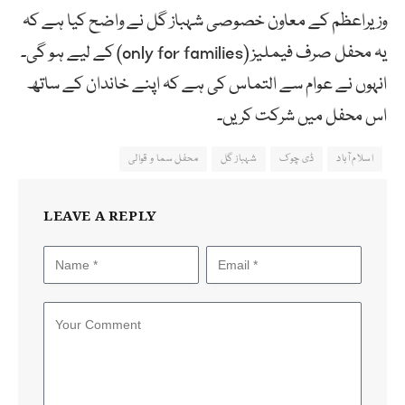
وزیراعظم کے معاون خصوصی شہباز گل نے واضح کیا ہے کہ
یہ محفل صرف فیملیز (only for families) کے لیے ہو گی۔
انہوں نے عوام سے التماس کی ہے کہ اپنے خاندان کے ساتھ
اس محفل میں شرکت کریں۔
اسلام آباد
ڈی چوک
شہباز گل
محفل سما و قوالی
LEAVE A REPLY