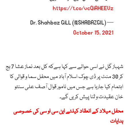
https://t.co/vcQiAHEEVz
— Dr. Shahbaz GiLL (@SHABAZGIL)
October 15, 2021
شہباز گل نے اسی حوالے سے کہا ہےکہ کل بعد نماز عشا 7 بج
کر 30 منٹ پر ڈی چوک اسلام آباد میں محفل سما و قوالی کا
اہتمام کیا جارہا ہے جس میں نامور قوال آصف علی سنتو
خان عقیدت و ثنا پیش کریں گے۔
محفل میلاد کے انعقاد کیلئے این سی او سی کی خصوصی
ہدایات