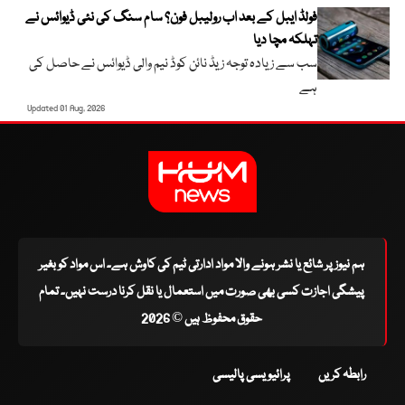
فولڈ ایبل کے بعد اب رولیبل فون؟ سام سنگ کی نئی ڈیوائس نے
تہلکہ مچا دیا
سب سے زیادہ توجہ زیڈ نائن کوڈ نیم والی ڈیوائس نے حاصل کی
ہے
Updated 01 Aug, 2026
ہم نیوز پر شائع یا نشر ہونے والا مواد ادارتی ٹیم کی کاوش ہے۔ اس مواد کو بغیر
پیشگی اجازت کسی بھی صورت میں استعمال یا نقل کرنا درست نہیں۔ تمام
حقوق محفوظ ہیں © 2026
رابطہ کریں
پرائیویسی پالیسی