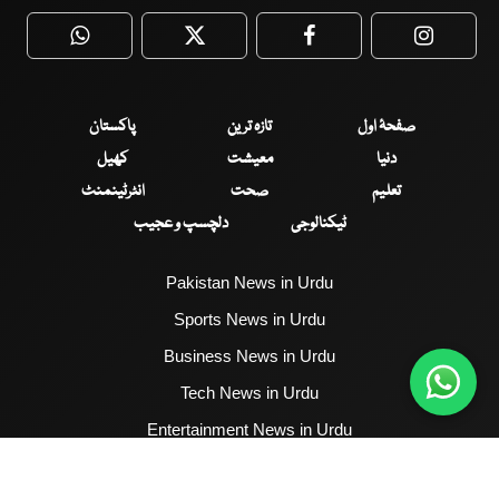
WhatsApp
Twitter
Facebook
Faceboo
صفحۂ اول
تازہ ترین
پاکستان
دنیا
معیشت
کھیل
تعلیم
صحت
انٹرٹینمنٹ
ٹیکنالوجی
دلچسپ و عجیب
Pakistan News in Urdu
Sports News in Urdu
Business News in Urdu
Tech News in Urdu
Entertainment News in Urdu
Health News in Urdu