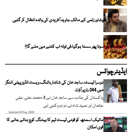
پشاور زلمی کے مالک جاوید آفریدی کی والدہ انتقال کر گئیں
سونا پھر سستا ہوگیا،فی تولہ اب کتنے میں ملے گا؟
ایڈیٹرچوائس
دوسرا ٹیسٹ، ساجد خان کی شاندار بالنگ، ویسٹ انڈیز پہلی اننگز
میں 344 رنز پر آؤٹ
پاکستان کی جانب سے ساجد خان نے 4، محمد علی، علی
عثمان اور عبید شاہ نے دو دو وکٹیں لیں
Updated 03 Aug, 2026
مائیک اسمتھ کو قومی ٹیسٹ ٹیم کا بیٹنگ کوچ بنائے جانے کا
قوی امکان