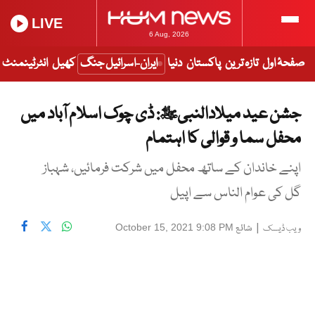
LIVE
6 Aug, 2026
صفحۂ اول
تازہ ترین
پاکستان
دنیا
ایران-اسرائیل جنگ
کھیل
انٹرٹینمنٹ
جشن عید میلادالنبیﷺ: ڈی چوک اسلام آباد میں
محفل سما و قوالی کا اہتمام
اپنے خاندان کے ساتھ محفل میں شرکت فرمائیں، شہباز
گل کی عوام الناس سے اپیل
|
شائع
October 15, 2021 9:08 PM
ویب ڈیسک