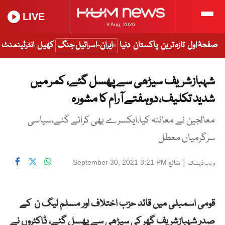
LIVE
9 Aug, 2026
صفحۂ اول
تازہ ترین
پاکستان
دنیا
ایران-اسرائیل جنگ
کھیل
انٹرٹینمنٹ
شہبازشریف سیڑھی سے پھسل گئے، کمر میں
شدید تکلیف، دوہفتے آرام کا مشورہ
معالجین نے معائنہ کیا،ایکسرے بھی کرائے گئے،سیاسی
سرگرمیاں معطل
|
شائع
September 30, 2021 3:21 PM
ویب ڈیسک
قومی اسمبلی میں قائد حزب اختلاف اور مسلم لیگ ن کے
صدر شہبازشریف گھر کی سیڑھی سے پھسل گئے، ڈاکٹروں نے