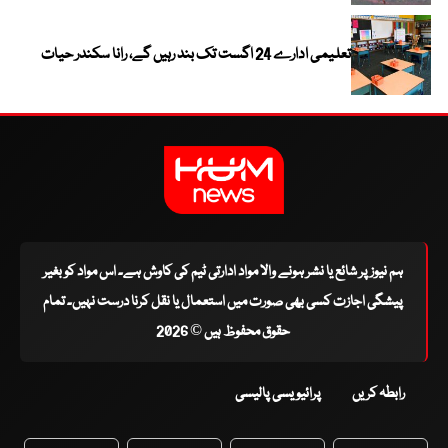
تعلیمی ادارے 24 اگست تک بند رہیں گے، رانا سکندر حیات
ہم نیوز پر شائع یا نشر ہونے والا مواد ادارتی ٹیم کی کاوش ہے۔ اس مواد کو بغیر
پیشگی اجازت کسی بھی صورت میں استعمال یا نقل کرنا درست نہیں۔ تمام
حقوق محفوظ ہیں © 2026
رابطہ کریں
پرائیویسی پالیسی