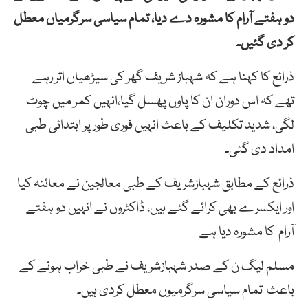
دو ہفتے آرام کا مشورہ دے دیا، تمام سیاسی سرگرمیاں معطل
کر دی گئیں۔
ذرائع کا کہنا ہے کہ شہباز شریف گھر کی سیڑھیاں اتر رہے
تھے کہ اس دوران ان کا پاوں پھسل گیا،انہیں کمر میں چوٹ
لگی، شدید تکلیف کے باعث انہیں فوری طور پر ابتدائی طبی
امداد دی گئی۔
ذرائع کے مطابق شہبازشریف کے طبی معالجین نے معائنہ کیا
اور ایکسرے بھی کرائے گئے ہیں، ڈاکٹروں نے انہیں دو ہفتے
آرام کا مشورہ دیا ہے
مسلم لیگ ن کے صدر شہبازشریف نے طبی خراب ہونے کے
باعث تمام سیاسی سرگرمیوں معطل کردی ہیں۔