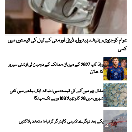
عوام کو جزوی ریلیف، پیٹرول، ڈیزل اور مٹی کے تیل کی قیمتوں میں
4 روز میں سونے کی قیمت میں بڑا اضافہ
کمی
ورلڈ کپ 2027 کے میزبان ممالک کے درمیان ٹی ٹوئنٹی سیریز
کا اعلان
ملک بھر میں آٹے کی قیمت میں اضافہ، ایک ہفتے میں کئی
شہروں میں 20 کلو تھیلا 100 روپے تک مہنگا
یکے بعد دیگرے 2 ہیلی کاپٹر گر کر تباہ؛ متعدد ہلاکتیں