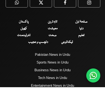
WhatsApp
Twitter
Facebook
Faceboo
صفحۂ اول
تازہ ترین
پاکستان
دنیا
معیشت
کھیل
تعلیم
صحت
انٹرٹینمنٹ
ٹیکنالوجی
دلچسپ و عجیب
Pakistan News in Urdu
Sports News in Urdu
Business News in Urdu
Tech News in Urdu
Entertainment News in Urdu
Health News in Urdu
Hum News English