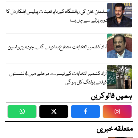
سلمان خان کی رہائشگاہ کے باہر تعینات پولیس اہلکار دل کا
دورہ پڑنے سے چل بسا
آزاد کشمیر انتخابات متنازع بنا دیئے گئے، چودھری یاسین
آزاد کشمیر انتخابات کے تیسرے مرحلے میں 4 نشستوں
کیلئے پولنگ کل ہو گی
ہمیں فالو کریں
WhatsApp
Twitter
Facebook
Faceboo
متعلقہ خبریں