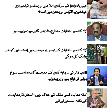
خیبرپختونخوا کے سرکاری ملازمین اور پنشنرز کیلئے بڑی
خوشخبری، الاؤنس اور پنشن میں اضافہ
آزاد کشمیر انتخابات متنازع بنا دیئے گئے، چودھری یاسین
آزاد کشمیر انتخابات کے تیسرے مرحلے میں 4 نشستوں کیلئے
پولنگ کل ہو گی
5 ارب ڈالر کی سرمایہ کاری کے معاہدے آئندہ ماہ سے شروع
ہونے کی توقع ہے، وزیر پیٹرولیم
‘مکہ معاہدہ کسی ملک کے خلاف نہیں’؛ اسحاق ڈار معاہدے
کے نکات سامنے لے آئے