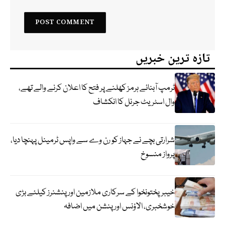
تازہ ترین خبریں
ٹرمپ آبنائے ہرمز کھلنے پر فتح کا اعلان کرنے والے تھے،
وال اسٹریٹ جرنل کا انکشاف
شرارتی بچے نے جہاز کو رن وے سے واپس ٹرمینل پہنچا دیا،
پرواز منسوخ
خیبرپختونخوا کے سرکاری ملازمین اور پنشنرز کیلئے بڑی
خوشخبری، الاؤنس اور پنشن میں اضافہ