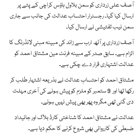
آصف علی زرداری کو سمن بلاول ہاؤس کراچی کے پتے پر
ارسال کیا گیا۔ رجسٹرار احتساب عدالت کی جانب سے جاری
سمن نیب تفتیشی نے ارسال کیا۔
آصف زرداری پر آٹھ ارب سے زائد کی مبینہ مبنی لانڈرنگ کا
الزام ہے۔ سابق صدر کے مبینہ فرنٹ مین مشتاق احمد کو
عدالت اشتہاری قرار دے چکی ہے۔
مشتاق احمد کو احتساب عدالت نے بذریعہ اشتہار طلب کر
رکھا تھا اور 9 ستمبر کو ملزم کو پیش ہونے کی آخری مہلت
دی گئی تھی مگر وہ پھر بھی پیش نہیں ہوئے۔
عدالت نے مشتاق احمد کا شناختی کارڈ بلاک اور جائیداد
ضبطی کی کارروائی بھی شروع کرنے کا حکم دیا ہے۔