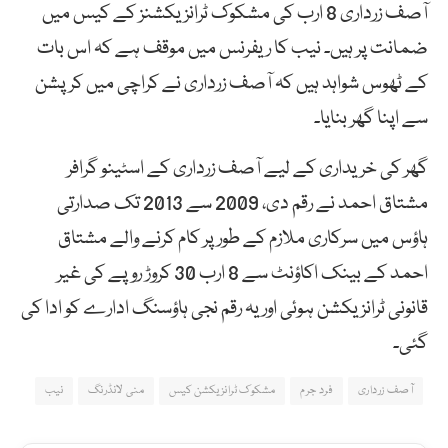
آصف زرداری 8 ارب کی مشکوک ٹرانزیکشنز کے کیس میں
ضمانت پر ہیں۔ نیب کا ریفرنس میں موقف ہے کہ اس بات
کے ٹھوس شواہد ہیں کہ آصف زرداری نے کراچی میں کرپشن
سے اپنا گھر بنایا۔
گھر کی خریداری کے لیے آصف زرداری کے اسٹینو گرافر
مشتاق احمد نے رقم دی، 2009 سے 2013 تک صدارتی
ہاؤس میں سرکاری ملازم کے طور پر کام کرنے والے مشتاق
احمد کے بینک اکاؤنٹ سے 8 ارب 30 کروڑ روپے کی غیر
قانونی ٹرانزیکشن ہوئی اور یہ رقم نجی ہاؤسنگ ادارے کو ادا کی
گئی۔
آصف زرداری
فرد جرم
مشکوک ٹرانزیکشن کیس
منی لانڈرنگ
نیب