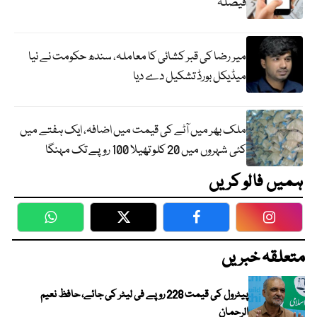
فیصلہ
میر رضا کی قبر کشائی کا معاملہ، سندھ حکومت نے نیا
میڈیکل بورڈ تشکیل دے دیا
ملک بھر میں آٹے کی قیمت میں اضافہ، ایک ہفتے میں
کئی شہروں میں 20 کلو تھیلا 100 روپے تک مہنگا
ہمیں فالو کریں
WhatsApp
Twitter
Facebook
Faceboo
متعلقہ خبریں
پیٹرول کی قیمت 228 روپے فی لیٹر کی جائے، حافظ نعیم
الرحمان