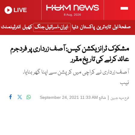
LIVE
8 Aug, 2026
صفحۂ اول
تازہ ترین
پاکستان
دنیا
ایران-اسرائیل جنگ
کھیل
انٹرٹینمنٹ
مشکوک ٹرانزیکشن کیس: آصف زرداری پر فردجرم
عائد کرنے کی تاریخ مقرر
آصف زرداری نے کراچی میں کرپشن سے اپنا گھر بنایا،
نیب
|
شائع
September 24, 2021 11:33 AM
فرح مہہ جبین