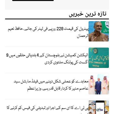
تازہ ترین خبریں
پیٹرول کی قیمت 228 روپے فی لیٹر کی جائے، حافظ نعیم
الرحمان
الیکشن کمیشن نے بلوچستان کے 4 بلدیاتی حلقوں میں 9
اگست کی پولنگ ملتوی کردی
معاہدے کو عملی شکل دینے میں فیلڈ مارشل سید
عاصم منیر کا کردار قابل قدر ہے، وزیراعظم
پی ٹی اے کا ای سم کے اجرا اور تبدیلی کی فیس کم کرنے کا