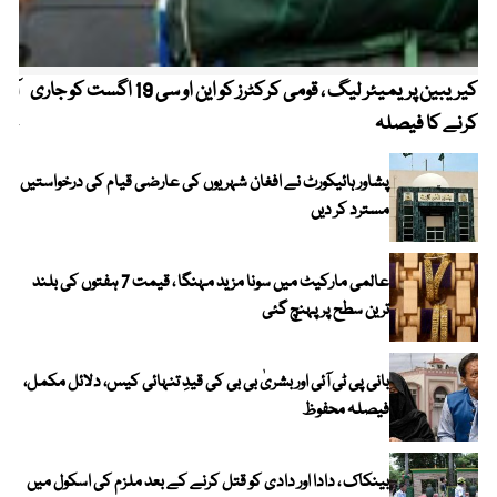
کیریبین پریمیئر لیگ ، قومی کرکٹرز کو این او سی 19 اگست کو جاری
آز
کرنے کا فیصلہ
چھی
پشاور ہائیکورٹ نے افغان شہریوں کی عارضی قیام کی درخواستیں
مسترد کر دیں
عالمی مارکیٹ میں سونا مزید مہنگا ، قیمت 7 ہفتوں کی بلند
ترین سطح پر پہنچ گئی
بانی پی ٹی آئی اور بشریٰ بی بی کی قیدِ تنہائی کیس، دلائل مکمل،
فیصلہ محفوظ
بینکاک ، دادا اور دادی کو قتل کرنے کے بعد ملزم کی اسکول میں