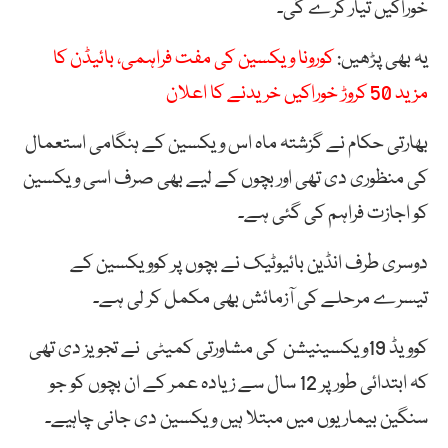
خوراکیں تیار کرے گی۔
یہ بھی پڑھیں:
کورونا ویکسین کی مفت فراہمی، بائیڈن کا
مزید 50 کروڑ خوراکیں خریدنے کا اعلان
بھارتی حکام نے گزشتہ ماہ اس ویکسین کے ہنگامی استعمال
کی منظوری دی تھی اور بچوں کے لیے بھی صرف اسی ویکسین
کو اجازت فراہم کی گئی ہے۔
دوسری طرف انڈین بائیوٹیک نے بچوں پر کوویکسین کے
تیسرے مرحلے کی آزمائش بھی مکمل کر لی ہے۔
کوویڈ 19ویکسینیشن کی مشاورتی کمیٹی نے تجویز دی تھی
کہ ابتدائی طور پر 12 سال سے زیادہ عمر کے ان بچوں کو جو
سنگین بیماریوں میں مبتلا ہیں ویکسین دی جانی چاہیے۔