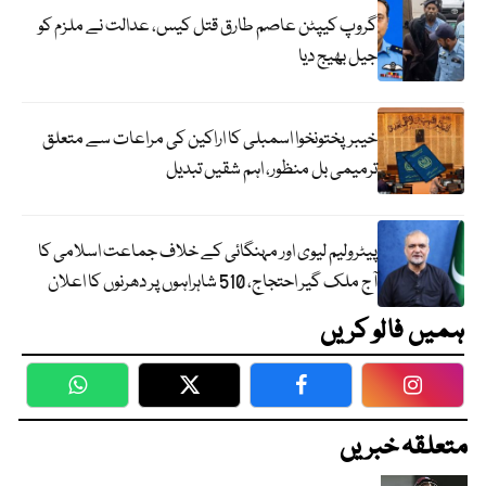
گروپ کیپٹن عاصم طارق قتل کیس، عدالت نے ملزم کو
جیل بھیج دیا
خیبرپختونخوا اسمبلی کا اراکین کی مراعات سے متعلق
ترمیمی بل منظور، اہم شقیں تبدیل
پیٹرولیم لیوی اور مہنگائی کے خلاف جماعت اسلامی کا
آج ملک گیر احتجاج، 510 شاہراہوں پر دھرنوں کا اعلان
ہمیں فالو کریں
WhatsApp
Twitter
Facebook
Faceboo
متعلقہ خبریں