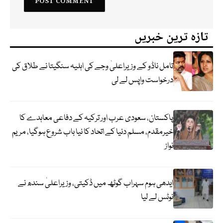
تازہ ترین خبریں
تامل ناڈو کے وزیراعلیٰ وجے کی اہلیہ سنگیتا نے طلاق کی
درخواست واپس لے لی
پاکستان، سعودی عرب اور ترکیہ کے دفاعی معاہدے کا
خیرمقدم، مسلم دنیا کے اتحاد کا نیا باب شروع ہوگیا، مریم
نواز
ایدھی ہوم سہراب گوٹھ میں ڈکیتی، وزیراعلیٰ سندھ نے
نوٹس لے لیا