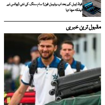
فولڈ ایبل کے بعد اب رولیبل فون؟ سام سنگ کی نئی ڈیوائس نے
تہلکہ مچا دیا
مقبول ترین خبریں