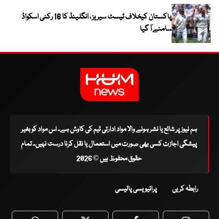
پاکستان کیخلاف ٹیسٹ سیریز ، انگلینڈ کا 16 رکنی اسکواڈ
سامنے آ گیا
ہم نیوز پر شائع یا نشر ہونے والا مواد ادارتی ٹیم کی کاوش ہے۔ اس مواد کو بغیر
پیشگی اجازت کسی بھی صورت میں استعمال یا نقل کرنا درست نہیں۔ تمام
حقوق محفوظ ہیں © 2026
رابطہ کریں
پرائیویسی پالیسی