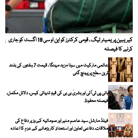
کیریبین پریمیئر لیگ ، قومی کرکٹرز کو این او سی 19 اگست کو جاری
پیٹ
کرنے کا فیصلہ
عالمی مارکیٹ میں سونا مزید مہنگا ، قیمت 7 ہفتوں کی بلند
ترین سطح پر پہنچ گئی
بانی پی ٹی آئی اور بشریٰ بی بی کی قیدِ تنہائی کیس، دلائل مکمل،
فیصلہ محفوظ
فیلڈ مارشل سید عاصم منیر اور صومالیہ کے وزیر دفاع کی
ملاقات، دفاعی تعاون اور استعدادِ کار بڑھانے کے عزم کا اعادہ