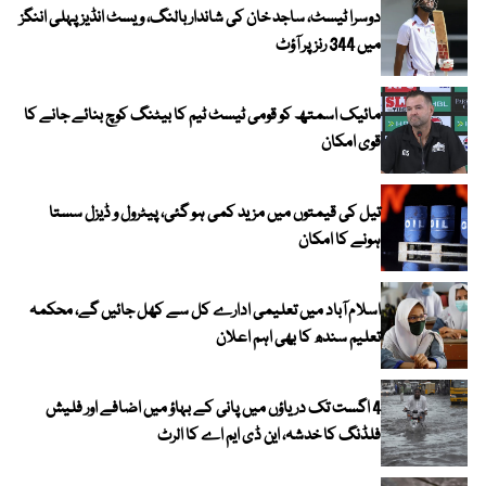
دوسرا ٹیسٹ، ساجد خان کی شاندار بالنگ، ویسٹ انڈیز پہلی اننگز
میں 344 رنز پر آؤٹ
مائیک اسمتھ کو قومی ٹیسٹ ٹیم کا بیٹنگ کوچ بنائے جانے کا
قوی امکان
تیل کی قیمتوں میں مزید کمی ہو گئی، پیٹرول و ڈیزل سستا
ہونے کا امکان
اسلام آباد میں تعلیمی ادارے کل سے کھل جائیں گے، محکمہ
تعلیم سندھ کا بھی اہم اعلان
4 اگست تک دریاؤں میں پانی کے بہاؤ میں اضافے اور فلیش
فلڈنگ کا خدشہ، این ڈی ایم اے کا الرٹ