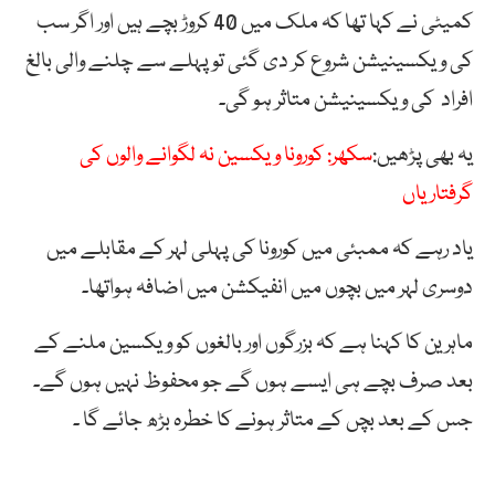
کمیٹی نے کہا تھا کہ ملک میں 40 کروڑ بچے ہیں اور اگر سب
کی ویکسینیشن شروع کر دی گئی تو پہلے سے چلنے والی بالغ
افراد کی ویکسینیشن متاثر ہو گی۔
یہ بھی پڑھیں:
سکھر: کورونا ویکسین نہ لگوانے والوں کی
گرفتاریاں
یاد رہے کہ ممبئی میں کورونا کی پہلی لہر کے مقابلے میں
دوسری لہر میں بچوں میں انفیکشن میں اضافہ ہواتھا۔
ماہرین کا کہنا ہے کہ بزرگوں اور بالغوں کو ویکسین ملنے کے
بعد صرف بچے ہی ایسے ہوں گے جو محفوظ نہیں ہوں گے۔
جس کے بعد بچں کے متاثر ہونے کا خطرہ بڑھ جائے گا ۔