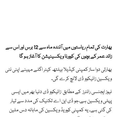
بھارت کی تمام ریاستوں میں آئندہ ماہ سے 12 برس اور اس سے
زائد عمر کے بچوں کی کوورنا ویکسینیشن کا آغاز ہو گا
بھارتی دوا ساز کمپنی کیڈیلا ہیلتھ کیئر اگلے مہینے اپنی نئی
ویکسین زائیکوو ڈی لانچ کرے گی۔
نیوز ایجنسی رائٹرز کے مطابق زائیکوو ڈی دنیا بھر میں ایسی
پہلی ویکسین ہے،جو ڈی این اے تکنیک کی مدد سے تیار
کی گئی ہے۔ یہ کمپنی کوویڈ ویکسین کی ماہانہ دس ملین