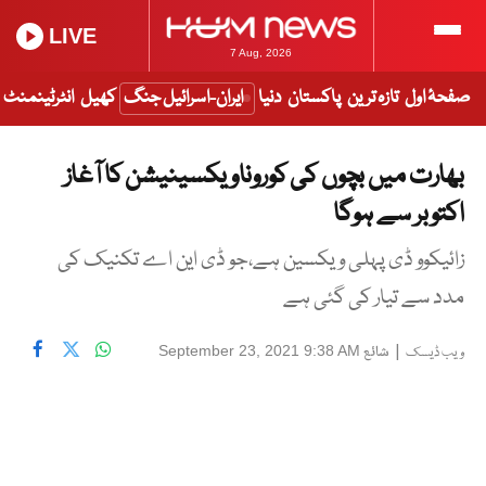
LIVE
7 Aug, 2026
صفحۂ اول
تازہ ترین
پاکستان
دنیا
ایران-اسرائیل جنگ
کھیل
انٹرٹینمنٹ
بھارت میں بچوں کی کوروناویکسینیشن کا آغاز
اکتوبر سے ہوگا
زائیکوو ڈی پہلی ویکسین ہے،جو ڈی این اے تکنیک کی
مدد سے تیار کی گئی ہے
|
شائع
September 23, 2021 9:38 AM
ویب ڈیسک