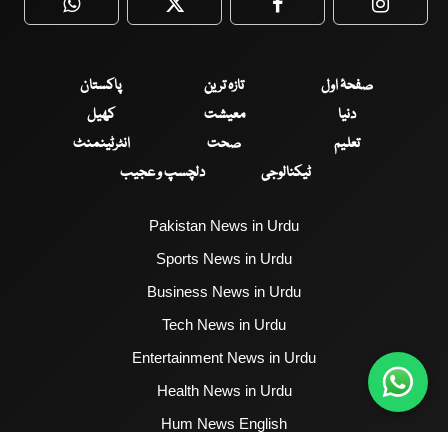
WhatsApp
Twitter
Facebook
Faceboo
صفحۂ اول
تازہ ترین
پاکستان
دنیا
معیشت
کھیل
تعلیم
صحت
انٹرٹینمنٹ
ٹیکنالوجی
دلچسپ و عجیب
Pakistan News in Urdu
Sports News in Urdu
Business News in Urdu
Tech News in Urdu
Entertainment News in Urdu
Health News in Urdu
Hum News English