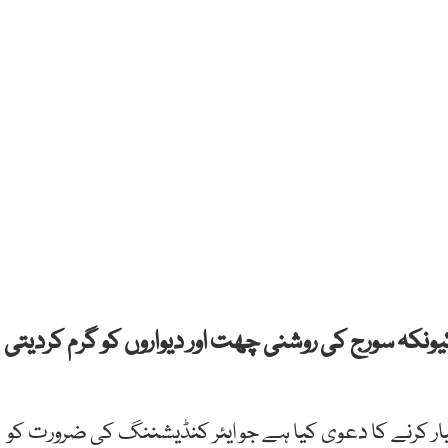
نکہ سورج کی روشنی چھت اور دیواروں کو گرم کردیتی
یار کرنے کا دعوی کیا ہے جو ایئر کنڈیشننگ کی ضرورت کو