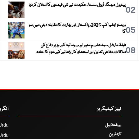
پیٹرول مہنگا، ڈیزل سستا، حکومت نے نئی قیمتوں کا اعلان کر دیا
3
02
ویمنز ایشیا کپ 2026، پاکستان اور بھارت کا مقابلہ دبئی میں ہو
6
05
گا
فیلڈ مارشل سید عاصم منیر اور صومالیہ کے وزیر دفاع کی
9
08
ملاقات، دفاعی تعاون اور استعدادِ کار بڑھانے کے عزم کا اعادہ
نیوز کیٹیگریز
انگر
صفحۂ اول
Urdu
تازہ ترین
Urdu