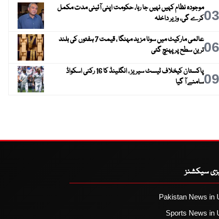
موجودہ نظام کہیں نہیں جا رہا، حکومت اپنی آئینی مدت مکمل
0
کرے گی، وزیر داخلہ
عالمی مارکیٹ میں سونا مزید مہنگا ، قیمت 7 ہفتوں کی بلند
0
ترین سطح پر پہنچ گئی
پاکستان کیخلاف ٹیسٹ سیریز ، انگلینڈ کا 16 رکنی اسکواڈ
0
سامنے آ گیا
یزی سیکشنز
Pakistan News in 
Sports News in 