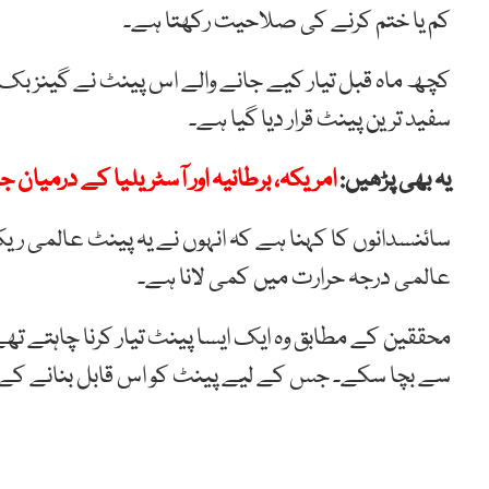
کم یا ختم کرنے کی صلاحیت رکھتا ہے۔
کچھ ماہ قبل تیار کیے جانے والے اس پینٹ نے گینز بک 
سفید ترین پینٹ قرار دیا گیا ہے۔
یہ بھی پڑھیں:
امریکہ، برطانیہ اور آسٹریلیا کے درمیان 
سائنسدانوں کا کہنا ہے کہ انہوں نے یہ پینٹ عالمی ریکار
عالمی درجہ حرارت میں کمی لانا ہے۔
محققین کے مطابق وہ ایک ایسا پینٹ تیار کرنا چاہتے تھے
سے بچا سکے۔ جس کے لیے پینٹ کو اس قابل بنانے کے لی