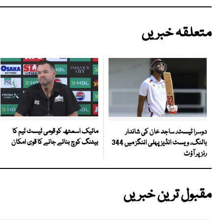
متعلقہ خبریں
مائیک اسمتھ کو قومی ٹیسٹ ٹیم کا
دوسرا ٹیسٹ، ساجد خان کی شاندار
بیٹنگ کوچ بنائے جانے کا قوی امکان
بالنگ، ویسٹ انڈیز پہلی اننگز میں 344
رنز پر آؤٹ
مقبول ترین خبریں