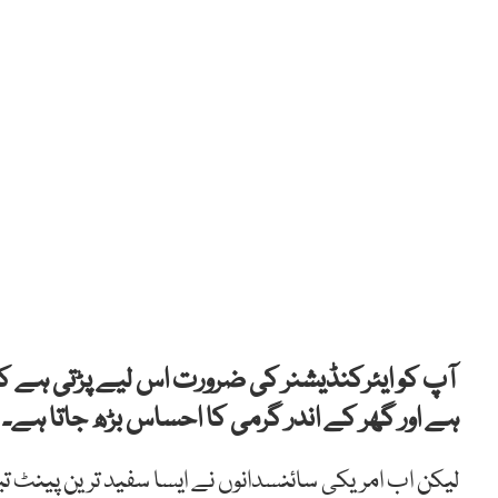
آپ کو ایئرکنڈیشنر کی ضرورت اس لیے پڑتی ہے کیو
ہے اور گھر کے اندر گرمی کا احساس بڑھ جاتا ہے۔
لیکن اب امریکی سائنسدانوں نے ایسا سفید ترین پینٹ ت