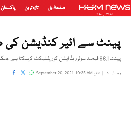
صفحۂ اول
تازہ ترین
پاکستان
7 Aug, 2026
پینٹ سے ائیر کنڈیشن کی 
پینٹ 98.1 فیصد سولر ریڈ ایشن کو ریفلیکٹ کرسکتا ہے جبکہ انفراریڈ حرارت کو بھی خارج کرتا ہے
|
شائع
September 20, 2021 10:35 AM
ویب ڈیسک