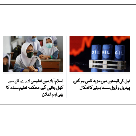
تیل کی قیمتوں میں مزید کمی ہو گئی،
اسلام آباد میں تعلیمی ادارے کل سے
پیٹرول و ڈیزل سستا ہونے کا امکان
کھل جائیں گے، محکمہ تعلیم سندھ کا
بھی اہم اعلان