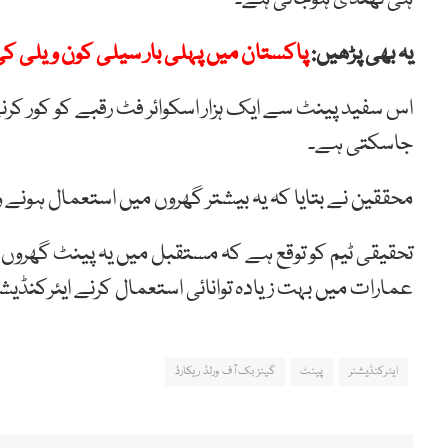
یہ بھی پڑھیں:
پاکستان میں پہلی بار سیلی کون ویلی کی 
جاسکتی ہے۔
محققین نے بتایا کہ یہ بیشتر گھروں میں استعمال ہونے و
تحقیقی ٹیم کو توقع ہے کہ مستقبل میں یہ پینٹ گھروں،
عمارات میں بہت زیادہ توانائی استعمال کرنے ایئرکنڈ
ایئرکنڈیشنر
پینٹ
گینز بک آف ورلڈ ریکارڈ