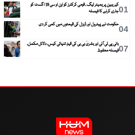
کیریبین پریمیئر لیگ ، قومی کرکٹرز کو این او سی 19 اگست کو
01
جاری کرنے کا فیصلہ
حکومت نے پیٹرول اور ڈیزل کی قیمتوں میں کمی کر دی
04
بانی پی ٹی آئی اور بشریٰ بی بی کی قیدِ تنہائی کیس، دلائل مکمل،
07
فیصلہ محفوظ