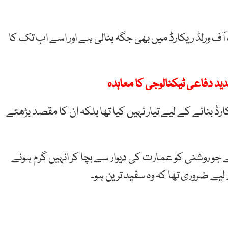
آف ورلڈ ریکارڈ میں بھی جگہ بنالی ہے اور اسے اب تک کا
جدید دفاعی ٹیکنالوجی کا معاہدہ
ڈ بنانے کے لیے تیار نہیں کیا تھا بلکہ ان کا مقصد بڑھتے
 جو روشنی کو عمارت کی دیوار سے بچا کر انہیں گرم ہونے
ے ضروری تھا کہ وہ سفید ترین ہو۔