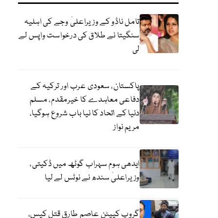
تامل ناڈو کے وزیراعلیٰ وجے کی اہلیہ
سنگیتا نے طلاق کی درخواست واپس لے
لی
پاکستان، سعودی عرب اور ترکیہ کے
دفاعی معاہدے کا خیرمقدم، مسلم
دنیا کے اتحاد کا نیا باب شروع ہوگیا،
مریم نواز
ایدھی ہوم سہراب گوٹھ میں ڈکیتی،
وزیراعلیٰ سندھ نے نوٹس لے لیا
گروپ کیپٹن عاصم طارق قتل کیس،