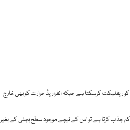
98.1 فیصد سولر ریڈ ایشن کو ریفلیکٹ کرسکتا ہے جبکہ انفراریڈ حرارت کو بھی خارج
کم جذب کرتا ہے تو اس کے نیچے موجود سطح بجلی کے بغیر