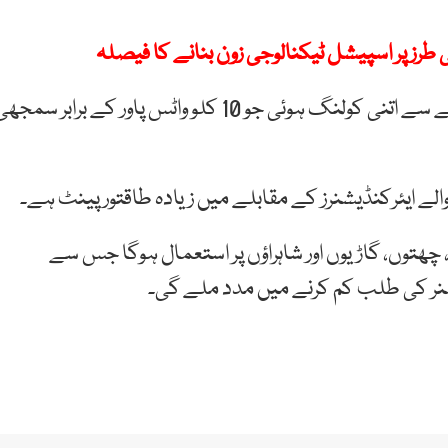
طرز پر اسپیشل ٹیکنالوجی زون بنانے کا فیصلہ
اس سفید پینٹ سے ایک ہزار اسکوائر فٹ رقبے کو کور کرنے سے اتنی کولنگ ہوئی جو 10 کلو واٹس پاور کے برابر سمج
الے ایئرکنڈیشنرز کے مقابلے میں زیادہ طاقتور پینٹ ہے۔
 چھتوں، گاڑیوں اور شاہراؤں پر استعمال ہوگا جس سے
یشنر کی طلب کم کرنے میں مدد ملے گی۔