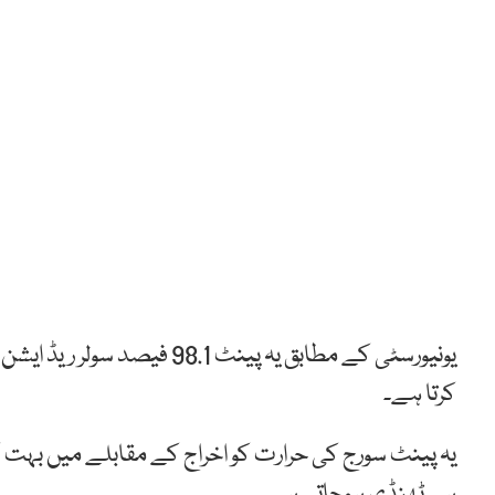
یونیورسٹی کے مطابق یہ پینٹ 
کرتا ہے۔
یہ پینٹ سورج کی حرارت کو اخراج کے مقابلے میں بہت 
ہی ٹھنڈی ہوجاتی ہے۔