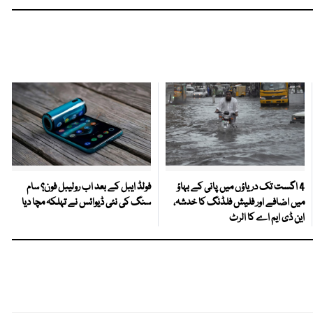
4 اگست تک دریاؤں میں پانی کے بہاؤ
فولڈ ایبل کے بعد اب رولیبل فون؟ سام
میں اضافے اور فلیش فلڈنگ کا خدشہ،
سنگ کی نئی ڈیوائس نے تہلکہ مچا دیا
این ڈی ایم اے کا الرٹ