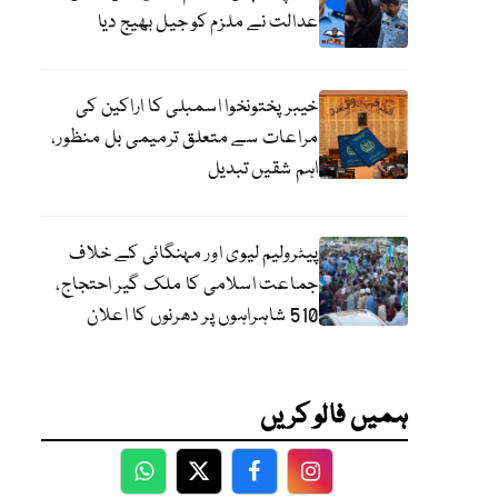
عدالت نے ملزم کو جیل بھیج دیا
خیبرپختونخوا اسمبلی کا اراکین کی
مراعات سے متعلق ترمیمی بل منظور،
اہم شقیں تبدیل
پیٹرولیم لیوی اور مہنگائی کے خلاف
جماعت اسلامی کا ملک گیر احتجاج،
510 شاہراہوں پر دھرنوں کا اعلان
ہمیں فالو کریں
WhatsApp
Twitter
Facebook
Facebook