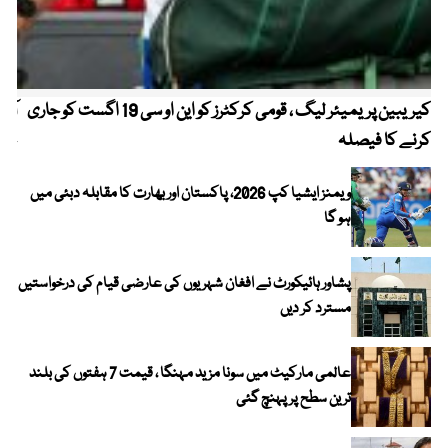
کیریبین پریمیئر لیگ ، قومی کرکٹرز کو این او سی 19 اگست کو جاری
آز
کرنے کا فیصلہ
چھی
ویمنز ایشیا کپ 2026، پاکستان اور بھارت کا مقابلہ دبئی میں
ہو گا
پشاور ہائیکورٹ نے افغان شہریوں کی عارضی قیام کی درخواستیں
مسترد کر دیں
عالمی مارکیٹ میں سونا مزید مہنگا ، قیمت 7 ہفتوں کی بلند
ترین سطح پر پہنچ گئی