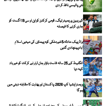
نئی پالیسی نافذ کر دی
کیریبین پریمیئر لیگ ، قومی کرکٹرز کو این او سی 19 اگست کو
جاری کرنے کا فیصلہ
براڈ پیک حادثہ،5غیرملکی کوہ پیماؤں کی میتیں اسلام
آبادپہنچادی گئیں
انگلینڈ کے 25 سالہ فاسٹ باؤلر جان ٹرنر نے کرکٹ کو خیر باد
کہہ دیا
ویمنز ایشیا کپ 2026، پاکستان اور بھارت کا مقابلہ دبئی میں
ہو گا