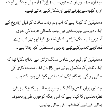
میدان، جھیلوں اور درختوں سے بھراپڑا تھا، جہاں جنگلی اونٹ
آوارہ گھومتے پھرتے تھے اور شکار کیے جاتے تھے۔
محقیقین کا کہنا ہے کہ اب ہم اونٹ سائٹ کو قبل ازتاریخ کے
ایک دور سے جوڑسکتے ہیں جب شمالی عرب کی بدوی
آبادیوں نے سنگ تراشی کا فن تخلیق کیا اور پتھر کے بڑے
ڈھانچے تعمیرکیےتھے جنہیں مستطیل کہا جاتا ہے ۔
محقیقین کی ٹیم میں شامل سنگ تراش نے اندازہ لگایا تھا کہ
ایک نقش کو مکمل ہونے میں 15 دن تک منبت کاری کی
جاتی ہو گی۔ یہ کام ایک اجتماعی کوشش ہوسکتا ہے۔
چٹانوں پر ان نقش ونگار کے وسیع پیمانے پر کٹاؤ کے پیش
نظرمحققین کا کہنا ہے کہ اس جگہ کو فوری طور پرمحفوظ
بنانے کے لیے کوششیں کی جانی چاہیے۔