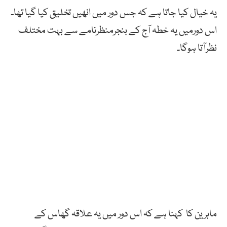
یہ خیال کیا جاتا ہے کہ جس دور میں انھیں تخلیق کیا گیا تھا۔
اس دورمیں یہ خطہ آج کے بنجرمنظرنامے سے بہت مختلف
نظرآتا ہوگا۔
ماہرین کا کہنا ہے کہ اس دور میں یہ علاقہ گھاس کے