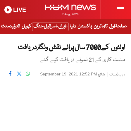
LIVE
7 Aug, 2026
صفحۂ اول
تازہ ترین
پاکستان
دنیا
ایران-اسرائیل جنگ
کھیل
انٹرٹینمنٹ
اونٹوں کے7000 سال پرانے نقش ونگاردریافت
منبت کاری کے 21 نمونے دریافت کیے گئے
|
شائع
September 19, 2021 12:52 PM
ویب ڈیسک