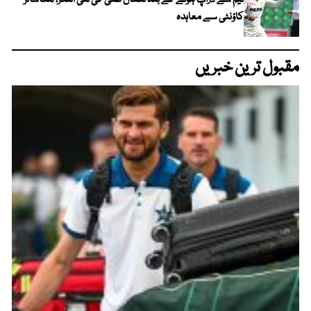
ٹیم سے ڈراپ ہونے کے بعد نعمان علی کی نئی اننگز، لنکاشائر
کاؤنٹی سے معاہدہ
مقبول ترین خبریں