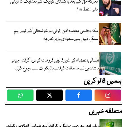
معرکہ حق کے بعد پاکستان کو ایک کے بعد ایک کامیابی
ملی، عطا تارڑ
مکہ دفاعی معاہدہ امن، ترقی اور خوشحالی کے لیے اہم
سنگِ میل ہے،سعودی وزیر خارجہ
انسانی اعضاء کی غیر قانونی فروخت کیس، گرفتار چینی
باشندوں نے ضمانت کیلئے ہائیکورٹ سے رجوع کرلیا
ہمیں فالو کریں
WhatsApp
Twitter
Facebook
Faceboo
متعلقہ خبریں
پہلے اپنی پھر دوسری لیگ ، کرکٹ آسٹریلیا نے کھلاڑیوں کیلئے