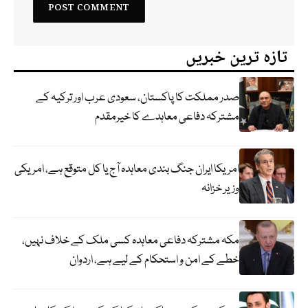
تازہ ترین خبریں
صدر مملکت کا پاکستان، سعودی عرب اور ترکیہ کے
مشترکہ دفاعی معاہدے کا خیرمقدم
امریکا ایران جنگ بندی معاہدہ آج یا کل متوقع ہے، امریکی
وزیر خزانہ
مکہ مشترکہ دفاعی معاہدہ کسی ملک کے خلاف نہیں،
خطے کے امن و استحکام کے لیے ہے، اردوان