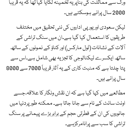
ورک سے مماثلت کی بناپریہ تخمینہ لگایا گیا تھا کہ یہ قریباً
2000 سال پرانے ہوسکتے ہیں۔
لیکن سعودی اور یورپی اداروں کی نئی تحقیق میں مختلف
طریقوں کا استعمال کیا گیا ہے۔ان میں سنگ تراشی کے
آلات کے نشانات (ٹول مارکس) اور کٹاؤ کے نمونوں کے ساتھ
ساتھ ایکسرے ٹیکنالوجی کا تجزیہ بھی شامل ہے۔اس سے
پتا چلتا ہے کہ منبت کاری کے یہ آثار قریباً 7000 سے 8000
سال پرانے ہیں۔
مطالعے میں کہا گیا ہے کہ ان نقش ونگار کا علاقہ،جسے
اونٹ سائٹ کے نام سے جانا جاتا ہے۔ ممکنہ طورپردنیا میں
جانوروں کی ان کے فطرتی حجم کے برابر بڑے پیمانے پر سنگ
تراشی کا سب سے پرانامرکزہے۔