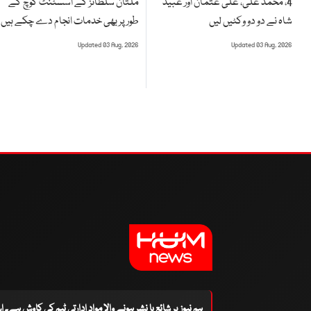
ملتان سلطانز کے اسسٹنٹ کوچ کے
4، محمد علی، علی عثمان اور عبید
طور پر بھی خدمات انجام دے چکے ہیں
شاہ نے دو دو وکٹیں لیں
Updated 03 Aug, 2026
Updated 03 Aug, 2026
ہم نیوز پر شائع یا نشر ہونے والا مواد ادارتی ٹیم کی کاوش ہے۔ 