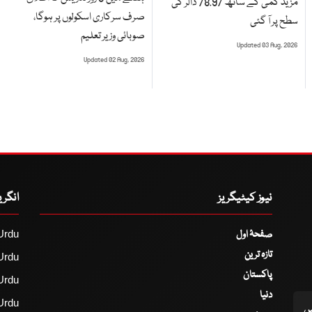
مزید کمی کے ساتھ 78.97 ڈالر کی
صرف سرکاری اسکولوں پر ہوگا،
سطح پر آ گئی
صوبائی وزیر تعلیم
Updated 03 Aug, 2026
Updated 02 Aug, 2026
نیوز کیٹیگریز
انگر
صفحۂ اول
Urdu
تازہ ترین
Urdu
پاکستان
Urdu
دنیا
Urdu
اس