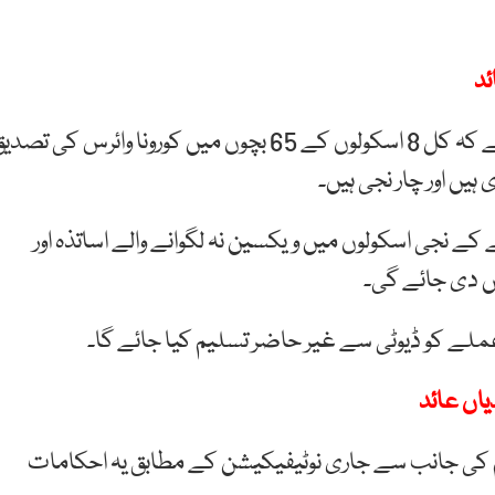
ئد
اس ضمن میں چترال کے ضلعی صحت افسر کا کہنا ہے کہ کل 8 اسکولوں کے 65 بچوں میں کورونا وائرس کی تص
ے نجی اسکولوں میں ویکسین نہ لگوانے والے اساتذہ اور
ں دی جائے گی۔
ملے کو ڈیوٹی سے غیر حاضر تسلیم کیا جائے گا۔
یاں عائد
یم کی جانب سے جاری نوٹیفیکیشن کے مطابق یہ احکامات