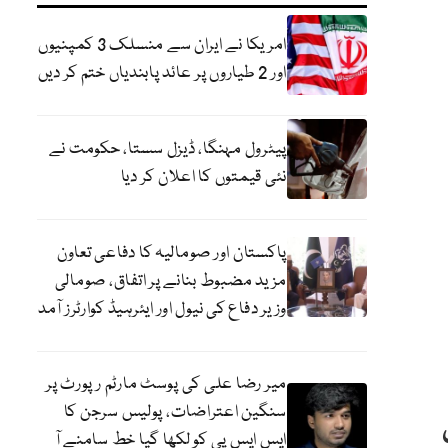
امریکا نے ایران سے منسلک 3 کمپنیوں
اور 2 طیاروں پر عائد پابندیاں ختم کر دیں
پیٹرول مہنگا، ڈیزل سستا، حکومت نے
نئی قیمتوں کا اعلان کر دیا
پاکستان اور صومالیہ کا دفاعی تعاون
مزید مضبوط بنانے پر اتفاق، صومالی
وزیر دفاع کی نیول اور ایئرہیڈ کوارٹرز آمد
میر رضا علی کی پوسٹ مارٹم رپورٹ پر
سنگین اعتراضات، پولیس سرجن کا
ایس ایس پی کو لکھا گیا خط سامنے آ