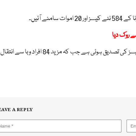
نے آئیں۔
ے روک دیا
ملک میں گزشتہ 24 گھنٹوں کے دوران 4 ہزار 62 نئے کیسز کی تصدیق ہوئی ہے جب کہ مزید 84 افراد وبا سے انتقال
EAVE A REPLY