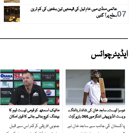
عالمی منڈی میں خام تیل کی قیمتیں تین ہفتوں کی کم ترین
07
سطح پر آ گئیں
ایڈیٹرچوائس
مائیک اسمتھ کو قومی ٹیسٹ ٹیم کا
دوسرا ٹیسٹ، ساجد خان کی شاندار بالنگ،
بیٹنگ کوچ بنائے جانے کا قوی امکان
ویسٹ انڈیز پہلی اننگز میں 344 رنز پر آؤٹ
جنوبی افریقی کرکٹر اس سے قبل
پاکستان کی جانب سے ساجد خان نے