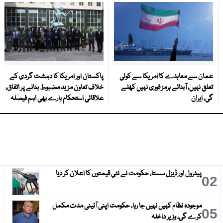
عمان سے معاہدے کا امریکا سے کوئی
پاکستان اور امریکا کا دہشت گردی کے
تعلق نہیں، آبنائے ہرمز فوری نہیں کھلے
خلاف تعاون مزید مضبوط بنانے پر اتفاق،
گی، ایران
علاقائی استحکام بارے بھی اہم فیصلہ
پیٹرول اور ڈیزل سستا، حکومت نے نئی قیمتوں کا اعلان کر دیا
3
02
موجودہ نظام کہیں نہیں جا رہا، حکومت اپنی آئینی مدت مکمل
6
05
کرے گی، وزیر داخلہ