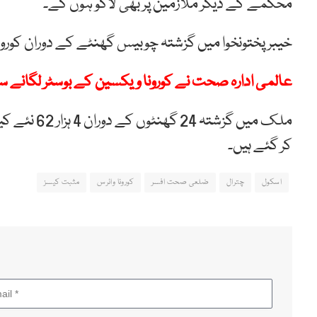
محکمے کے دیگر ملازمین پر بھی لاگو ہوں گے۔
خیبر پختونخوا میں گزشتہ چوبیس گھنٹے کے دوران کورونا کے 584 نئے کیسز اور 20 اموات سام
عالمی ادارہ صحت نے کورونا ویکسین کے بوسٹر لگانے س
کر گئے ہیں۔
اسکول
چترال
ضلعی صحت افسر
کورونا وائرس
مثبت کیسز