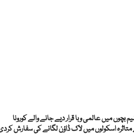
ری و نجی تعلیمی اداروں کے 65 زیر تعلیم بچوں میں عالمی وبا قرار دیے جانے والے کورونا
اثرہ اسکولوں میں لاک ڈاؤن لگانے کی سفارش کردی