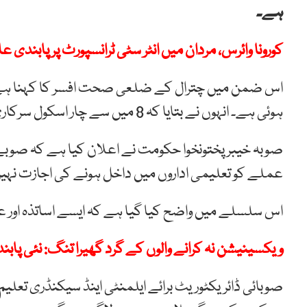
ہے۔
کورونا وائرس، مردان میں انٹر سٹی ٹرانسپورٹ پر پابندی عا
ہوئی ہے۔ انہوں نے بتایا کہ 8 میں سے چار اسکول سرکاری ہیں اور چار نجی ہیں۔
صوبہ خیبر پختونخوا حکومت نے اعلان کیا ہے کہ صوبے ک
عملے کو تعلیمی اداروں میں داخل ہونے کی اجازت نہی
اس سلسلے میں واضح کیا گیا ہے کہ ایسے اساتذہ اور ع
ویکسینیشن نہ کرانے والوں کے گرد گھیرا تنگ: نئی پابند
صوبائی ڈائریکٹوریٹ برائے ایلمنٹی اینڈ سیکنڈری تعل