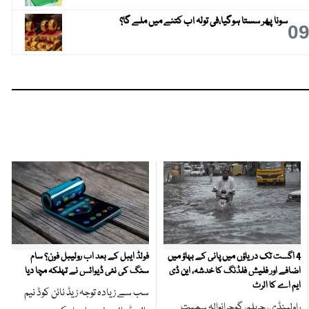
سونا پھر سستا ہوگیا،فی تولہ اب کتنے میں ملے گا؟
0
4 اگست تک دریاؤں میں پانی کے بہاؤ میں
فولڈ ایبل کے بعد اب رولیبل فون؟ سام
اضافے اور فلیش فلڈنگ کا خدشہ، این ڈی
سنگ کی نئی ڈیوائس نے تہلکہ مچا دیا
ایم اے کا الرٹ
سب سے زیادہ توجہ زیڈ نائن کوڈ نیم
راولپنڈی، جہلم، گوجرانوالہ سمیت