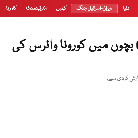
دنیا
ایران-اسرائیل جنگ
کھیل
انٹرٹینمنٹ
کاروبار
پاکستان: 8 اسکولوں کے 65 بچوں میں کورونا وائرس کی
ارش کردی ہے۔