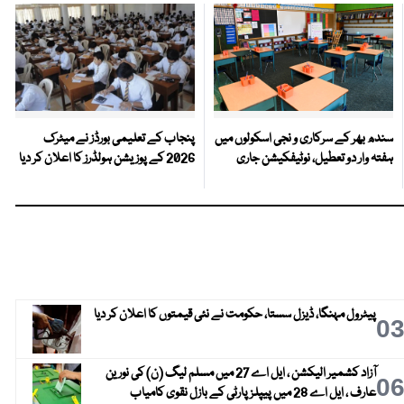
سندھ بھر کے سرکاری و نجی اسکولوں میں
پنجاب کے تعلیمی بورڈز نے میٹرک
ہفتہ وار دو تعطیل، نوٹیفکیشن جاری
2026 کے پوزیشن ہولڈرز کا اعلان کر دیا
پیٹرول مہنگا، ڈیزل سستا، حکومت نے نئی قیمتوں کا اعلان کر دیا
0
آزاد کشمیر الیکشن ، ایل اے 27 میں مسلم لیگ (ن) کی نورین
0
عارف ، ایل اے 28 میں پیپلز پارٹی کے بازل نقوی کامیاب