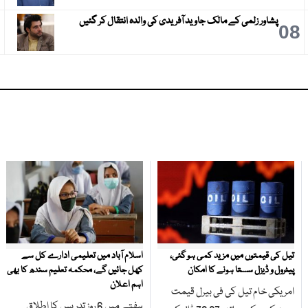
پشاور زلمی کے مالک جاوید آفریدی کی والدہ انتقال کر گئیں
9
08
تیل کی قیمتوں میں مزید کمی ہو گئی،
اسلام آباد میں تعلیمی ادارے کل سے
پیٹرول و ڈیزل سستا ہونے کا امکان
کھل جائیں گے، محکمہ تعلیم سندھ کا بھی
اہم اعلان
امریکی خام تیل کی فی بیرل قیمت
ہفتے میں 6 روز تدریس کا اطلاق