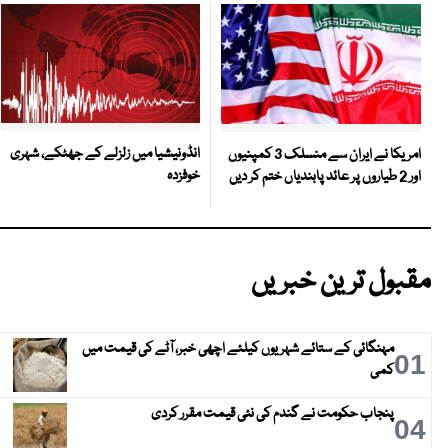
انڈونیشیا میں زلزلے کے جھٹکے، شہری
امریکا نے ایران سے منسلک 3 کمپنیوں
خوفزدہ
اور 2 طیاروں پر عائد پابندیاں ختم کر دیں
مقبول ترین خبریں
مہنگائی کے ستائے شہریوں کیلئے اچھی خبر، آٹے کی قیمت میں
01
کمی
پنجاب حکومت نے گندم کی نئی قیمت مقرر کردی
04