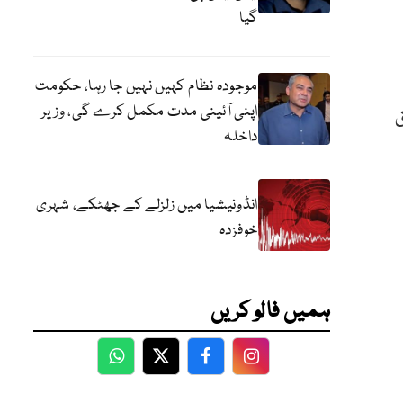
گیا
موجودہ نظام کہیں نہیں جا رہا، حکومت
اپنی آئینی مدت مکمل کرے گی، وزیر
دیق
داخلہ
انڈونیشیا میں زلزلے کے جھٹکے، شہری
خوفزدہ
ہمیں فالو کریں
WhatsApp
Twitter
Facebook
Facebook