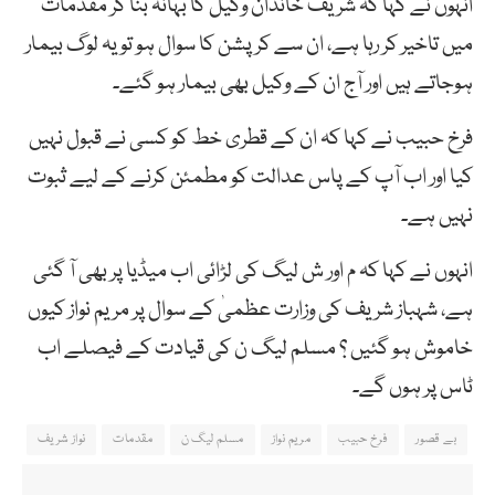
انہوں نے کہا کہ شریف خاندان وکیل کا بہانہ بنا کر مقدمات
میں تاخیر کر رہا ہے، ان سے کرپشن کا سوال ہو تو یہ لوگ بیمار
ہوجاتے ہیں اور آج ان کے وکیل بھی بیمار ہو گئے۔
فرخ حبیب نے کہا کہ ان کے قطری خط کو کسی نے قبول نہیں
کیا اور اب آپ کے پاس عدالت کو مطمئن کرنے کے لیے ثبوت
نہیں ہے۔
انہوں نے کہا کہ م اور ش لیگ کی لڑائی اب میڈیا پر بھی آ گئی
ہے، شہباز شریف کی وزارت عظمیٰ کے سوال پر مریم نواز کیوں
خاموش ہو گئیں ؟ مسلم لیگ ن کی قیادت کے فیصلے اب
ٹاس پر ہوں گے۔
بے قصور
فرخ حبیب
مریم نواز
مسلم لیگ ن
مقدمات
نواز شریف