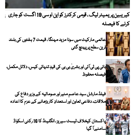
کیریبین پریمیئر لیگ ، قومی کرکٹرز کو این او سی 19 اگست کو جاری
پیٹ
کرنے کا فیصلہ
عالمی مارکیٹ میں سونا مزید مہنگا ، قیمت 7 ہفتوں کی بلند
ترین سطح پر پہنچ گئی
بانی پی ٹی آئی اور بشریٰ بی بی کی قیدِ تنہائی کیس، دلائل مکمل،
فیصلہ محفوظ
فیلڈ مارشل سید عاصم منیر اور صومالیہ کے وزیر دفاع کی
ملاقات، دفاعی تعاون اور استعدادِ کار بڑھانے کے عزم کا اعادہ
پاکستان کیخلاف ٹیسٹ سیریز ، انگلینڈ کا 16 رکنی اسکواڈ
سامنے آ گیا