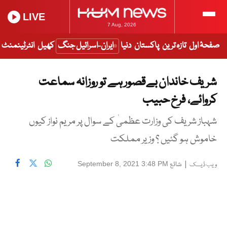
LIVE
7 Aug, 2026
صفحۂ اول
تازہ ترین
پاکستان
دنیا
ایران-اسرائیل جنگ
کھیل
انٹرٹینمنٹ
شریف خاندان بےقصور ہے تو روزانہ سماعت
کروائے، فرخ حبیب
شہباز شریف کی وزارت عظمیٰ کے سوال پر مریم نواز کیوں
خاموش ہو گئیں ؟ وزیر مملکت
|
شائع
September 8, 2021 3:48 PM
ویب ڈیسک