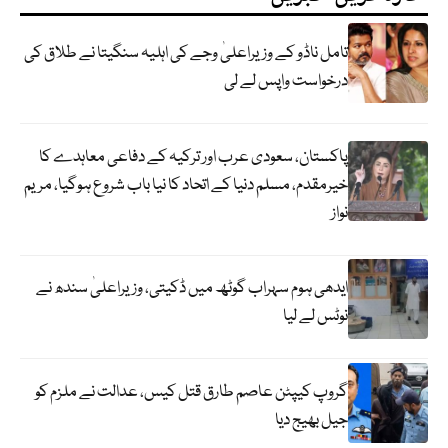
تامل ناڈو کے وزیراعلیٰ وجے کی اہلیہ سنگیتا نے طلاق کی
درخواست واپس لے لی
پاکستان، سعودی عرب اور ترکیہ کے دفاعی معاہدے کا
خیرمقدم، مسلم دنیا کے اتحاد کا نیا باب شروع ہوگیا، مریم
نواز
ایدھی ہوم سہراب گوٹھ میں ڈکیتی، وزیراعلیٰ سندھ نے
نوٹس لے لیا
گروپ کیپٹن عاصم طارق قتل کیس، عدالت نے ملزم کو
جیل بھیج دیا