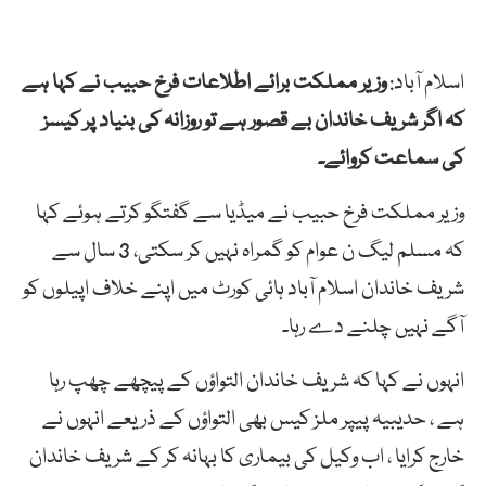
اسلام آباد:
وزیر مملکت برائے اطلاعات فرخ حبیب نے کہا ہے
کہ اگر شریف خاندان بے قصور ہے تو روزانہ کی بنیاد پر کیسز
کی سماعت کروائے۔
وزیر مملکت فرخ حبیب نے میڈیا سے گفتگو کرتے ہوئے کہا
کہ مسلم لیگ ن عوام کو گمراہ نہیں کر سکتی، 3 سال سے
شریف خاندان اسلام آباد ہائی کورٹ میں اپنے خلاف اپیلوں کو
آگے نہیں چلنے دے رہا۔
انہوں نے کہا کہ شریف خاندان التواؤں کے پیچھے چھپ رہا
ہے ، حدیبیہ پیپر ملز کیس بھی التواؤں کے ذریعے انہوں نے
خارج کرایا ، اب وکیل کی بیماری کا بہانہ کر کے شریف خاندان