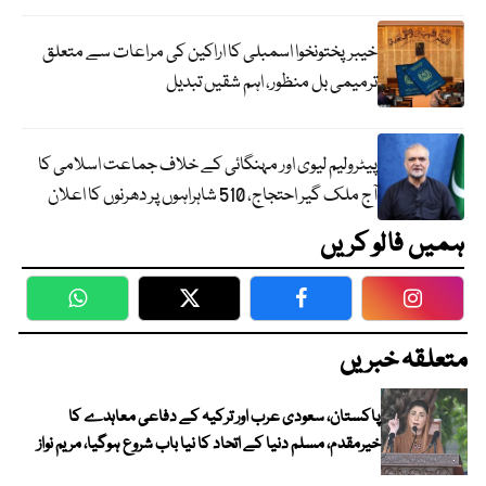
خیبرپختونخوا اسمبلی کا اراکین کی مراعات سے متعلق
ترمیمی بل منظور، اہم شقیں تبدیل
پیٹرولیم لیوی اور مہنگائی کے خلاف جماعت اسلامی کا
آج ملک گیر احتجاج، 510 شاہراہوں پر دھرنوں کا اعلان
ہمیں فالو کریں
WhatsApp
Twitter
Facebook
Faceboo
متعلقہ خبریں
پاکستان، سعودی عرب اور ترکیہ کے دفاعی معاہدے کا
خیرمقدم، مسلم دنیا کے اتحاد کا نیا باب شروع ہوگیا، مریم نواز