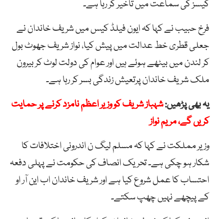
کیسز کی سماعت میں تاخیر کر رہا ہے۔
فرخ حبیب نے کہا کہ ایون فیلڈ کیس میں شریف خاندان نے
جعلی قطری خط عدالت میں پیش کیا، نواز شریف جھوٹ بول
کر لندن میں بیٹھے ہوئے ہیں اور عوام کی دولت لوٹ کر بیرون
ملک شریف خاندان پرتعیش زندگی بسر کر رہا ہے۔
یہ بھی پڑھیں:
شہباز شریف کو وزیر اعظم نامزد کرنے پر حمایت
کریں گے، مریم نواز
وزیر مملکت نے کہا کہ مسلم لیگ ن اندرونی اختلافات کا
شکار ہو چکی ہے۔ تحریک انصاف کی حکومت نے پہلی دفعہ
احتساب کا عمل شروع کیا ہے اور شریف خاندان اب این آر او
کے پیچھے نہیں چھپ سکتے۔