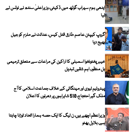
ایدھی ہوم سہراب گوٹھ میں ڈکیتی، وزیراعلیٰ سندھ نے نوٹس لے
لیا
گروپ کیپٹن عاصم طارق قتل کیس، عدالت نے ملزم کو جیل
بھیج دیا
خیبرپختونخوا اسمبلی کا اراکین کی مراعات سے متعلق ترمیمی
بل منظور، اہم شقیں تبدیل
پیٹرولیم لیوی اور مہنگائی کے خلاف جماعت اسلامی کا آج
ملک گیر احتجاج، 510 شاہراہوں پر دھرنوں کا اعلان
وزیراعظم اچھے ہیں، ن لیگ کا ایک حصہ ہمارا اتحاد توڑنا چاہتا
ہے، بلاول بھٹو