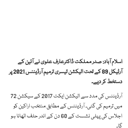
اسلام آباد: صدر مملکت ڈاکٹرعارف علوی نے آئین کے
آرٹیکل 89 کے تحت الیکشن تیسری ترمیم آرڈیننس 2021 پر
دستخط کر دیے۔
آرڈیننس کی مدد سے الیکشن ایکٹ 2017 کے سیکشن 72
میں ترمیم کی گئی۔ آرڈیننس کے مطابق منتخب اراکین کو
اجلاس کی پہلی نشست کے 60 دن کے اندر حلف اٹھانا ہو
گا۔