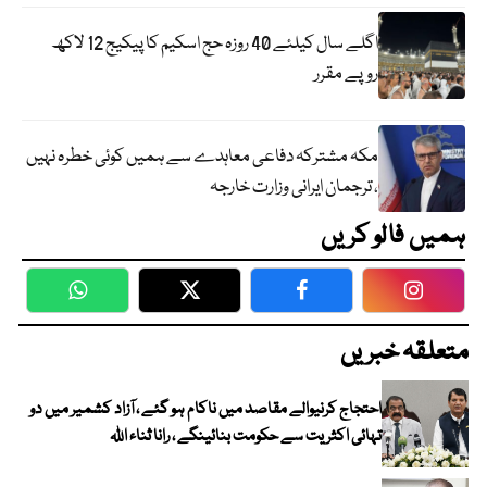
اگلے سال کیلئے 40 روزہ حج اسکیم کا پیکیج 12 لاکھ
روپے مقرر
مکہ مشترکہ دفاعی معاہدے سے ہمیں کوئی خطرہ نہیں
، ترجمان ایرانی وزارت خارجہ
ہمیں فالو کریں
WhatsApp
Twitter
Facebook
Faceboo
متعلقہ خبریں
احتجاج کرنیوالے مقاصد میں ناکام ہو گئے ، آزاد کشمیر میں دو
تہائی اکثریت سے حکومت بنائینگے ، رانا ثناء اللہ