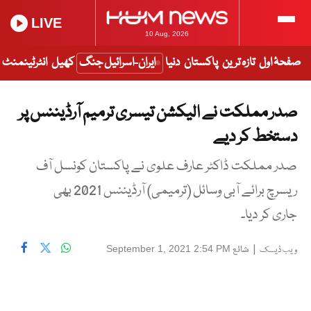
LIVE
10 Aug, 2026
صفحۂ اول
تازہ ترین
پاکستان
دنیا
ایران-اسرائیل جنگ
کھیل
انٹرٹینمنٹ
صدر مملکت نے الیکشن تیسری ترمیم آرڈیننس پر
دستخط کر دیے
صدر مملکت ڈاکٹر عارف علوی نے پاکستان کونسل آف
ریسرچ برائے آبی وسائل (ترمیمی) آرڈیننس 2021 بھی
جاری کر دیا۔
|
شائع
September 1, 2021 2:54 PM
ویب ڈیسک