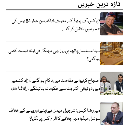
تازہ ترین خبریں
ڈیوکس آف ہیزرڈ کے معروف اداکار بین جونز 84 برس کی
عمر میں انتقال کر گئے
سونا مسلسل پانچویں روز بھی مہنگا ، فی تولہ قیمت کتنی
ہو گئی؟
احتجاج کرنیوالے مقاصد میں ناکام ہو گئے ، آزاد کشمیر
میں دو تہائی اکثریت سے حکومت بنائینگے ، رانا ثناء اللہ
میر رضا کیس؛ شرجیل میمن نے اپنے اور بیٹے کے خلاف
سوشل میڈیا مہم چلانے کا الزام کس پر لگایا؟