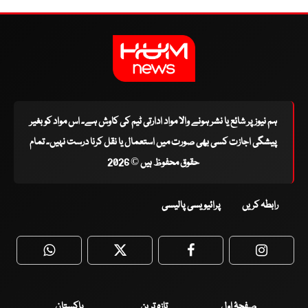
ہم نیوز پر شائع یا نشر ہونے والا مواد ادارتی ٹیم کی کاوش ہے۔ اس مواد کو بغیر
پیشگی اجازت کسی بھی صورت میں استعمال یا نقل کرنا درست نہیں۔ تمام
حقوق محفوظ ہیں © 2026
رابطہ کریں
پرائیویسی پالیسی
WhatsApp
Twitter
Facebook
Faceboo
صفحۂ اول
تازہ ترین
پاکستان