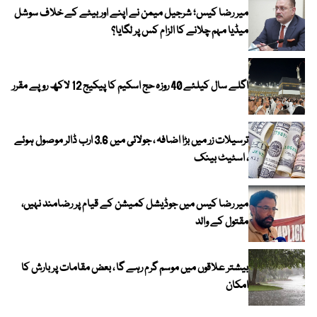
میر رضا کیس؛ شرجیل میمن نے اپنے اور بیٹے کے خلاف سوشل
میڈیا مہم چلانے کا الزام کس پر لگایا؟
اگلے سال کیلئے 40 روزہ حج اسکیم کا پیکیج 12 لاکھ روپے مقرر
ترسیلات زر میں بڑا اضافہ ، جولائی میں 3.6 ارب ڈالر موصول ہوئے
، اسٹیٹ بینک
میر رضا کیس میں جوڈیشل کمیشن کے قیام پر رضامند نہیں،
مقتول کے والد
بیشتر علاقوں میں موسم گرم رہے گا ، بعض مقامات پر بارش کا
امکان