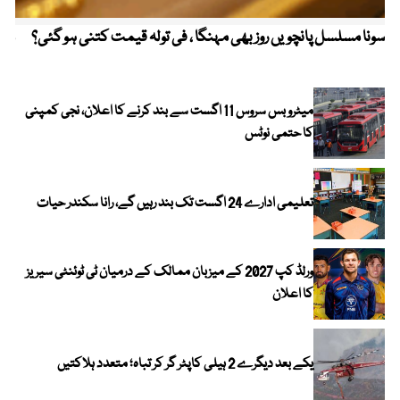
سونا مسلسل پانچویں روز بھی مہنگا ، فی تولہ قیمت کتنی ہو گئی؟
مکہ
ایر
میٹرو بس سروس 11 اگست سے بند کرنے کا اعلان، نجی کمپنی
کا حتمی نوٹس
تعلیمی ادارے 24 اگست تک بند رہیں گے، رانا سکندر حیات
ورلڈ کپ 2027 کے میزبان ممالک کے درمیان ٹی ٹوئنٹی سیریز
کا اعلان
یکے بعد دیگرے 2 ہیلی کاپٹر گر کر تباہ؛ متعدد ہلاکتیں