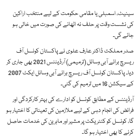
سینیٹ، اسمبلی یا مقامی حکومت کے لیے منتخب اراکین
کی نشست وقت پر حلف نہ اٹھانے کی صورت میں خالی ہو
جائے گی۔
صدر مملکت ڈاکٹر عارف علوی نے پاکستان کونسل آف
ریسرچ برائے آبی وسائل (ترمیمی) آرڈیننس 2021 بھی جاری کر
دیا۔ پاکستان کونسل آف ریسرچ برائے آبی وسائل ایکٹ 2007
کے سیکشن 16 میں ترمیم کی گئی۔
آرڈیننس کے مطابق کونسل کو ادارے کی بہتر کارکردگی اور
فرائض کی انجام دہی کے لیے ملازمین کی تعیناتی کا اختیار ہو
گا، کونسل کو کنٹریکٹ پر مشیر اور ماہرین کی خدمات حاصل
کرنے کا بھی اختیار ہو گا۔