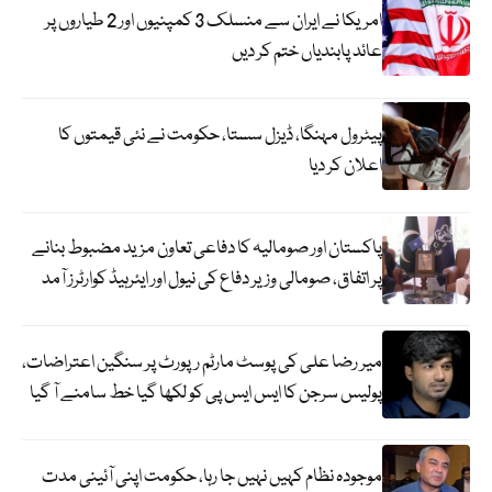
امریکا نے ایران سے منسلک 3 کمپنیوں اور 2 طیاروں پر
عائد پابندیاں ختم کر دیں
پیٹرول مہنگا، ڈیزل سستا، حکومت نے نئی قیمتوں کا
اعلان کر دیا
پاکستان اور صومالیہ کا دفاعی تعاون مزید مضبوط بنانے
پر اتفاق، صومالی وزیر دفاع کی نیول اور ایئرہیڈ کوارٹرز آمد
میر رضا علی کی پوسٹ مارٹم رپورٹ پر سنگین اعتراضات،
پولیس سرجن کا ایس ایس پی کو لکھا گیا خط سامنے آ گیا
موجودہ نظام کہیں نہیں جا رہا، حکومت اپنی آئینی مدت