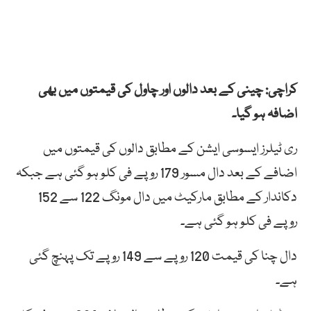
کراچی: چینی کے بعد دالوں اور چاول کی قیمتوں میں بھی
اضافہ ہو گیا۔
ری ٹیلرز ایسوسی ایشن کے مطابق دالوں کی قیمتوں میں
اضافے کے بعد دال مسور 179 روپے فی کلو ہو گئی ہے جبکہ
دکاندار کے مطابق مارکیٹ میں دال مونگ 122 سے 152
روپے فی کلو ہو گئی ہے۔
دال چنا کی قیمت 120 روپے سے 149 روپے تک پہنچ گئی
ہے۔