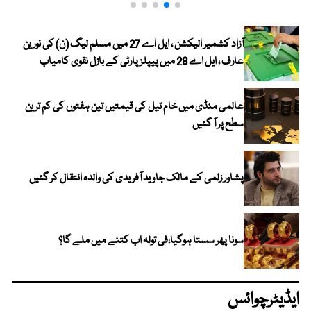
آزاد کشمیر الیکشن ، ایل اے 27 میں مسلم لیگ (ن) کی نورین
عارف ، ایل اے 28 میں پیپلز پارٹی کے بازل نقوی کامیاب
عالمی منڈی میں خام تیل کی قیمتیں تین ہفتوں کی کم ترین
سطح پر آ گئیں
پشاور زلمی کے مالک جاوید آفریدی کی والدہ انتقال کر گئیں
سونا پھر سستا ہوگیا،فی تولہ اب کتنے میں ملے گا؟
ایڈیٹرچوائس