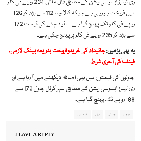
ری ٹیلرز ایسوسی ایشن کے مطابق دال ماش 234 روپے فی کلو
میں فروخت ہو رہی ہے جبکہ کالا چنا 112 سے بڑھ کر 126
روپے فی کلو تک پہنچ گیا ہے۔ سفید چنے کی قیمت 172
سے بڑھ کر 205 روپے فی کلو پر پہنچ چکی ہے۔
یہ بھی پڑھیں:
جائیداد کی خریدوفروخت بذریعہ بینک لازمی،
فیٹف کی آخری شرط
چاولوں کی قیمتوں میں بھی اضافہ دیکھنے میں آ رہا ہے اور
ری ٹیلرز ایسوسی ایشن کے مطابق سپر کرنل چاول 170 سے
188 روپے تک پہنچ گیا ہے۔
چاول
چینی
دال
قیمتیں
LEAVE A REPLY