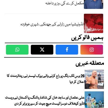
مکمل کرے گی، وزیر داخلہ
انڈونیشیا میں زلزلے کے جھٹکے، شہری خوفزدہ
ہمیں فالو کریں
WhatsApp
Twitter
Facebook
Faceboo
متعلقہ خبریں
26 برس تک رنگ پر راج کرنے والے بروک لیسنر نے ریٹائرمنٹ کا
اعلان کر دیا
علی عثمان اور ساجد خان کی شاندار بالنگ، پاکستان نے ویسٹ
انڈیز کیخلاف دوسرا ٹیسٹ میچ جیت کر سیریز برابر کر دی