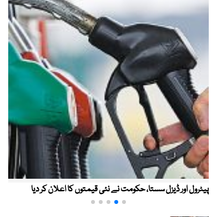
پیٹرول اور ڈیزل سستا، حکومت نے نئی قیمتوں کا اعلان کر دیا