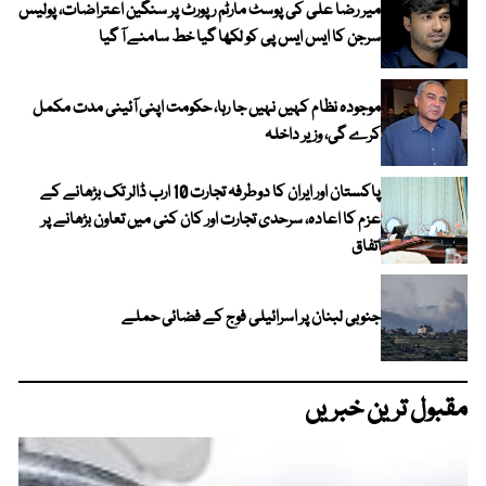
میر رضا علی کی پوسٹ مارٹم رپورٹ پر سنگین اعتراضات، پولیس
سرجن کا ایس ایس پی کو لکھا گیا خط سامنے آ گیا
موجودہ نظام کہیں نہیں جا رہا، حکومت اپنی آئینی مدت مکمل
کرے گی، وزیر داخلہ
پاکستان اور ایران کا دوطرفہ تجارت 10 ارب ڈالر تک بڑھانے کے
عزم کا اعادہ، سرحدی تجارت اور کان کنی میں تعاون بڑھانے پر
اتفاق
جنوبی لبنان پر اسرائیلی فوج کے فضائی حملے
مقبول ترین خبریں