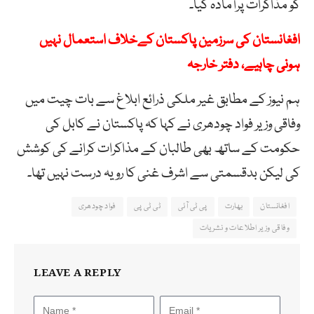
کو مذاکرات پرآمادہ کیا۔
افغانستان کی سرزمین پاکستان کےخلاف استعمال نہیں
ہونی چاہیے، دفتر خارجہ
ہم نیوز کے مطابق غیر ملکی ذرائع ابلاغ سے بات چیت میں
وفاقی وزیر فواد چودھری نے کہا کہ پاکستان نے کابل کی
حکومت کے ساتھ بھی طالبان کے مذاکرات کرانے کی کوشش
کی لیکن بدقسمتی سے اشرف غنی کا رویہ درست نہیں تھا۔
افغانستان
بھارت
پی ٹی آئی
ٹی ٹی پی
فواد چودھری
وفاقی وزیر اطلاعات و نشریات
LEAVE A REPLY