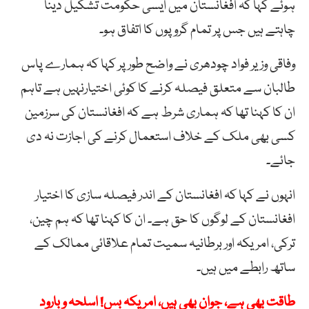
ہوئے کہا کہ افغانستان میں ایسی حکومت تشکیل دینا
چاہتے ہیں جس پر تمام گروپوں کا اتفاق ہو۔
وفاقی وزیر فواد چودھری نے واضح طور پر کہا کہ ہمارے پاس
طالبان سے متعلق فیصلہ کرنے کا کوئی اختیارنہیں ہے تاہم
ان کا کہنا تھا کہ ہماری شرط ہے کہ افغانستان کی سرزمین
کسی بھی ملک کے خلاف استعمال کرنے کی اجازت نہ دی
جائے۔
انہوں نے کہا کہ افغانستان کے اندر فیصلہ سازی کا اختیار
افغانستان کے لوگوں کا حق ہے۔ ان کا کہنا تھا کہ ہم چین،
ترکی، امریکہ اور برطانیہ سمیت تمام علاقائی ممالک کے
ساتھ رابطے میں ہیں۔
طاقت بھی ہے، جوان بھی ہیں، امریکہ بس! اسلحہ و بارود