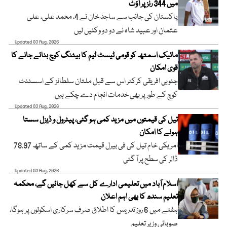
میں 344 رنز پر آؤٹ
پاکستان کی جانب سے ساجد خان نے 4، محمد علی، علی
عثمان اور عبید شاہ نے دو دو وکٹیں لیں
Updated 03 Aug, 2026
مائیک اسمتھ کو قومی ٹیسٹ ٹیم کا بیٹنگ کوچ بنائے جانے کا
قوی امکان
جنوبی افریقی کرکٹر اس سے قبل ملتان سلطانز کے اسسٹنٹ
کوچ کے طور پر بھی خدمات انجام دے چکے ہیں
Updated 03 Aug, 2026
تیل کی قیمتوں میں مزید کمی ہو گئی، پیٹرول و ڈیزل سستا
ہونے کا امکان
امریکی خام تیل کی فی بیرل قیمت مزید کمی کے ساتھ 78.97
ڈالر کی سطح پر آ گئی
Updated 03 Aug, 2026
اسلام آباد میں تعلیمی ادارے کل سے کھل جائیں گے، محکمہ
تعلیم سندھ کا بھی اہم اعلان
ہفتے میں 6 روز تدریس کا اطلاق صرف سرکاری اسکولوں پر ہوگا،
صوبائی وزیر تعلیم