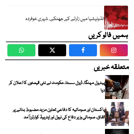
انڈونیشیا میں زلزلے کے جھٹکے، شہری خوفزدہ
ہمیں فالو کریں
WhatsApp
Twitter
Facebook
Faceboo
متعلقہ خبریں
پیٹرول مہنگا، ڈیزل سستا، حکومت نے نئی قیمتوں کا اعلان کر
دیا
پاکستان اور صومالیہ کا دفاعی تعاون مزید مضبوط بنانے پر
اتفاق، صومالی وزیر دفاع کی نیول اور ایئرہیڈ کوارٹرز آمد