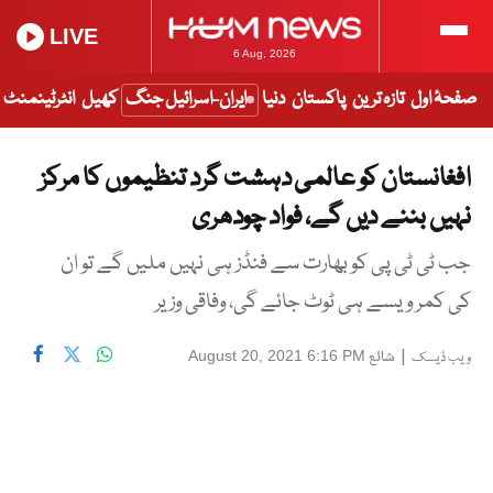
LIVE
6 Aug, 2026
صفحۂ اول
تازہ ترین
پاکستان
دنیا
ایران-اسرائیل جنگ
کھیل
انٹرٹینمنٹ
افغانستان کو عالمی دہشت گرد تنظیموں کا مرکز
نہیں بننے دیں گے، فواد چودھری
جب ٹی ٹی پی کو بھارت سے فنڈز ہی نہیں ملیں گے تو ان
کی کمر ویسے ہی ٹوٹ جائے گی، وفاقی وزیر
|
شائع
August 20, 2021 6:16 PM
ویب ڈیسک