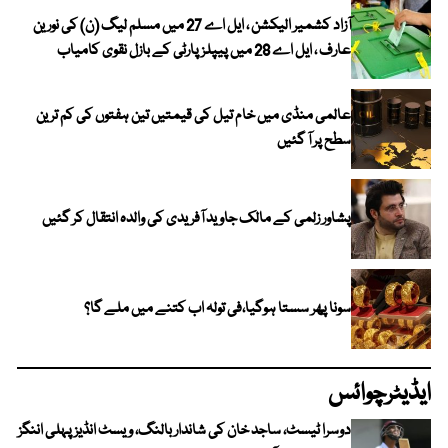
آزاد کشمیر الیکشن ، ایل اے 27 میں مسلم لیگ (ن) کی نورین
عارف ، ایل اے 28 میں پیپلز پارٹی کے بازل نقوی کامیاب
عالمی منڈی میں خام تیل کی قیمتیں تین ہفتوں کی کم ترین
سطح پر آ گئیں
پشاور زلمی کے مالک جاوید آفریدی کی والدہ انتقال کر گئیں
سونا پھر سستا ہوگیا،فی تولہ اب کتنے میں ملے گا؟
ایڈیٹرچوائس
دوسرا ٹیسٹ، ساجد خان کی شاندار بالنگ، ویسٹ انڈیز پہلی اننگز