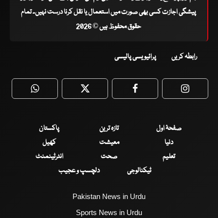
پیشگی اجازت کسی بھی صورت میں استعمال یا نقل کرنا درست نہیں۔ تمام
حقوق محفوظ ہیں © 2026
رابطہ کریں
پرائیویسی پالیسی
WhatsApp
Twitter
Facebook
Faceboo
صفحۂ اول
تازہ ترین
پاکستان
دنیا
معیشت
کھیل
تعلیم
صحت
انٹرٹینمنٹ
ٹیکنالوجی
دلچسپ و عجیب
Pakistan News in Urdu
Sports News in Urdu