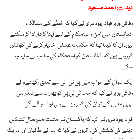
دیدے: احمد مسعود
وفاقی وزیر فواد چودھری نے کہا کہ خطے کے ممالک
افغانستان میں امن و استحکام کے لیے اپنا کردار ادا کر سکتے
ہیں۔ ان کا کہنا تھا کہ حکمت عملی اختیار کرنے کی کوشش
کر رہے ہیں کہ افغانستان کو استحکام کی جانب لے جایا جا
سکے۔
ایک سوال کے جواب میں پی ٹی آئی سے تعلق رکھنے والے
وفاقی وزیر نے کہا کہ جب ٹی ٹی پی کو بھارت سے فنڈز ہی
نہیں ملیں گے تو ان کی کمر ویسے ہی ٹوٹ جائے گی۔
فواد چودھری نے کہا کہ پاکستان نے مثبت صورتحال تشکیل
دینے کی کوشش کی۔ انہوں نے کہا کہ ہم نے طالبان اور امریکہ