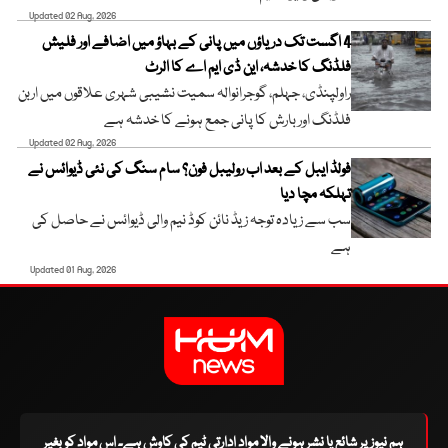
Updated 02 Aug, 2026
4 اگست تک دریاؤں میں پانی کے بہاؤ میں اضافے اور فلیش
فلڈنگ کا خدشہ، این ڈی ایم اے کا الرٹ
راولپنڈی، جہلم، گوجرانوالہ سمیت نشیبی شہری علاقوں میں اربن
فلڈنگ اور بارش کا پانی جمع ہونے کا خدشہ ہے
Updated 02 Aug, 2026
فولڈ ایبل کے بعد اب رولیبل فون؟ سام سنگ کی نئی ڈیوائس نے
تہلکہ مچا دیا
سب سے زیادہ توجہ زیڈ نائن کوڈ نیم والی ڈیوائس نے حاصل کی
ہے
Updated 01 Aug, 2026
ہم نیوز پر شائع یا نشر ہونے والا مواد ادارتی ٹیم کی کاوش ہے۔ اس مواد کو بغیر