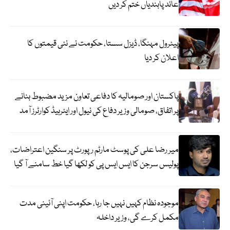
عائد پابندیاں ختم کر دیں
پیٹرول مہنگا، ڈیزل سستا، حکومت نے نئی قیمتوں کا
اعلان کر دیا
پاکستان اور صومالیہ کا دفاعی تعاون مزید مضبوط بنانے
پر اتفاق، صومالی وزیر دفاع کی نیول اور ایئرہیڈ کوارٹرز آمد
میر رضا علی کی پوسٹ مارٹم رپورٹ پر سنگین اعتراضات،
پولیس سرجن کا ایس ایس پی کو لکھا گیا خط سامنے آ گیا
موجودہ نظام کہیں نہیں جا رہا، حکومت اپنی آئینی مدت
مکمل کرے گی، وزیر داخلہ