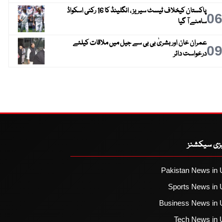
پاکستان کیخلاف ٹیسٹ سیریز ، انگلینڈ کا 16 رکنی اسکواڈ
0
سامنے آ گیا
عمران خان اور بشریٰ بی بی سے جیل میں ملاقات کیلئے
0
درخواست دائر
یزی سیکشنز
Pakistan News in 
Sports News in 
Business News in 
Tech News in 