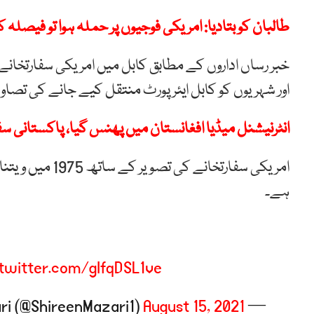
طالبان کو بتادیا: امریکی فوجیوں پر حملہ ہوا تو فیصلہ ک
خبر رساں اداروں کے مطابق کابل میں امریکی سفارتخان
اور شہریوں کو کابل ایئرپورٹ منتقل کیے جانے کی تصاوی
انٹرنیشنل میڈیا افغانستان میں پھنس گیا، پاکستانی س
امریکی سفارتخان
ہے۔
.twitter.com/gIfqDSL1ve
August 15, 2021
— Shireen Mazari (@ShireenMazari1)