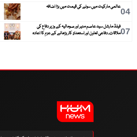
عالمی مارکیٹ میں سونے کی قیمت میں بڑا اضافہ
04
فیلڈ مارشل سید عاصم منیر اور صومالیہ کے وزیر دفاع کی
07
ملاقات، دفاعی تعاون اور استعدادِ کار بڑھانے کے عزم کا اعادہ