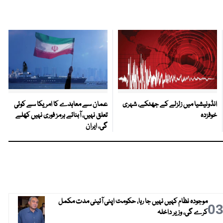
انڈونیشیا میں زلزلے کے جھٹکے، شہری
عمان سے معاہدے کا امریکا سے کوئی
خوفزدہ
تعلق نہیں، آبنائے ہرمز فوری نہیں کھلے
گی، ایران
موجودہ نظام کہیں نہیں جا رہا، حکومت اپنی آئینی مدت مکمل
0
کرے گی، وزیر داخلہ