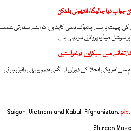
ن جواب دیا جائیگا، انتھونی بلنکن
ے کی چھت پر سے چنیوک ہیلی کاپٹروں کو اپنے سفارتی عملے
ر سوشل میڈیا پروائرل ہو رہی ہے۔
فارتخانے میں سیکڑوں درخواستیں
ے کی تصویر کے ساتھ 1975 میں ویتنام سے امریکی انخلا کے دوران لی گئی تصویر بھی وائرل ہوئی
Saigon, Vietnam and Kabul, Afghanistan.
pic