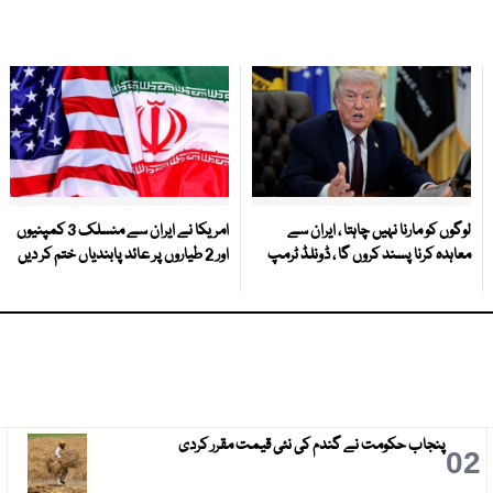
لوگوں کو مارنا نہیں چاہتا ، ایران سے
امریکا نے ایران سے منسلک 3 کمپنیوں
معاہدہ کرنا پسند کروں گا ، ڈونلڈ ٹرمپ
اور 2 طیاروں پر عائد پابندیاں ختم کر دیں
پنجاب حکومت نے گندم کی نئی قیمت مقرر کردی
3
02