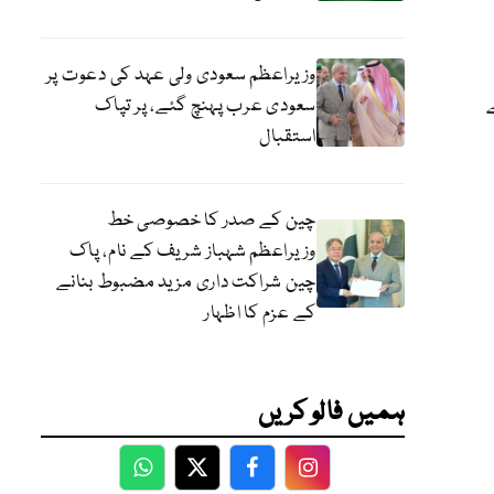
وزیراعظم سعودی ولی عہد کی دعوت پر
سعودی عرب پہنچ گئے، پر تپاک
استقبال
چین کے صدر کا خصوصی خط
وزیراعظم شہباز شریف کے نام، پاک
چین شراکت داری مزید مضبوط بنانے
کے عزم کا اظہار
ہمیں فالو کریں
WhatsApp
Twitter
Facebook
Facebook