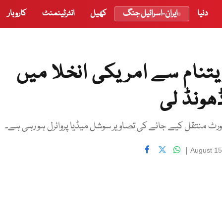
دنیا
ایران-اسرائیل جنگ
کھیل
انٹرٹینمنٹ
کاروبار
یتنام سے امریکی انخلا میں
ھونڈ لی
پورٹ منتقل کیے جانے کی تصاویر سوشل میڈیا پروائرل ہو رہی ہے۔
|
August 15