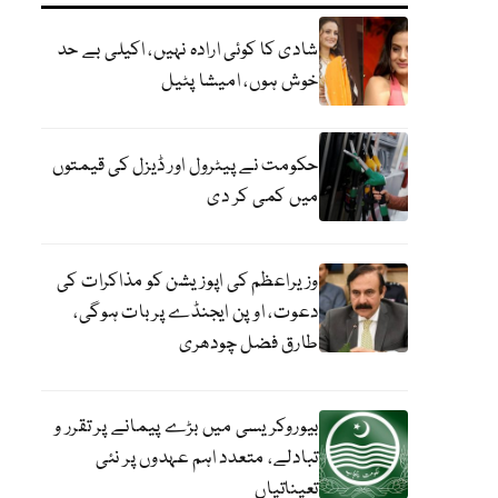
شادی کا کوئی ارادہ نہیں، اکیلی بے حد
خوش ہوں، امیشا پٹیل
حکومت نے پیٹرول اور ڈیزل کی قیمتوں
میں کمی کر دی
وزیراعظم کی اپوزیشن کو مذاکرات کی
دعوت، اوپن ایجنڈے پر بات ہوگی،
طارق فضل چودھری
بیوروکریسی میں بڑے پیمانے پر تقرر و
تبادلے، متعدد اہم عہدوں پر نئی
تعیناتیاں