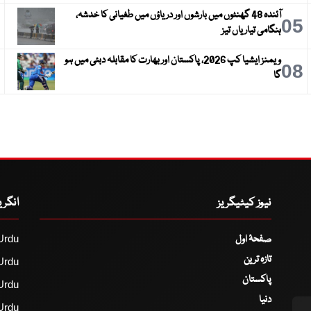
آئندہ 48 گھنٹوں میں بارشوں اور دریاؤں میں طغیانی کا خدشہ،
6
05
ہنگامی تیاریاں تیز
ویمنز ایشیا کپ 2026، پاکستان اور بھارت کا مقابلہ دبئی میں ہو
9
08
گا
نیوز کیٹیگریز
انگر
صفحۂ اول
Urdu
تازہ ترین
Urdu
پاکستان
Urdu
دنیا
Urdu