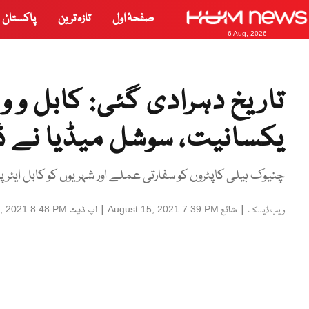
صفحۂ اول
تازہ ترین
پاکستان
6 Aug, 2026
تاریخ دہرادی گئی: کابل و و
یکسانیت، سوشل میڈیا نے ڈ
چنیوک ہیلی کاپٹروں کو سفارتی عملے اور شہریوں کو کابل ایئر
|
شائع
|
اپ ڈیٹ
, 2021 8:48 PM
August 15, 2021 7:39 PM
ویب ڈیسک