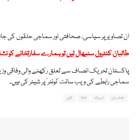
ان تصاویر پر سیاسی، صحافتی اور سماجی حلقوں کی ج
طالبان کنٹرول سنبھال لیں تو ہمارے سفارتخانے کو نشا
پاکستان تحریک انصاف سے تعلق رکھنے والی وفاقی وزیر ب
سماجی رابطے کی ویب سائٹ ’ٹوئٹر‘ پر شیئر کی ہیں۔
افغانستان
امریکہ
انخلا
کابل