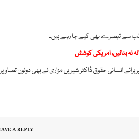
انب سے تبصرے بھی کیے جا رہے ہیں۔
نہ نہ بنائیں، امریکی کوشش
رائے انسانی حقوق ڈاکٹر شیریں مزاری نے بھی دونوں تصاویر
EAVE A REPLY