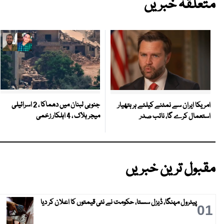
متعلقہ خبریں
جنوبی لبنان میں دھماکا ، 2 اسرائیلی
امریکا ایران سے نمٹنے کیلئے ہر ہتھیار
میجر ہلاک ، 4 اہلکار زخمی
استعمال کرے گا، نائب صدر
مقبول ترین خبریں
پیٹرول مہنگا، ڈیزل سستا، حکومت نے نئی قیمتوں کا اعلان کر دیا
01