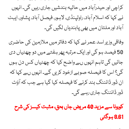
کراچی اور حیدرآباد میں حالیہ بندشیں جاری رہیں گی۔ انہوں
نے کہا کہ اسلام آباد، راولپنڈی، لاہور، فیصل آباد، پشاور، ایبٹ
آباد اور ملتان میں بھی پابندیاں لگیں گی۔
وفاقی وزیر اسد عمر نے کہا کہ دفاتر میں ملازمین کی حاضری
50 فیصد ہو گی اور ایک مرتبہ پھر ہفتے میں دو چھٹیاں دی
جائیں گی تاہم انہوں ںے واضح کیا کہ چھٹیاں کس دن ہوں
گی؟ اس کا فیصلہ صوبے ازخود کریں گے۔ انہوں ںے کہا کہ
ان ڈور ڈائننگ بند کرنے کا فیصلہ کیا گیا ہے جب کہ آؤٹ
ڈور ڈائننگ جاری رہے گی۔
کورونا سے مزید 40 مریض جاں بحق، مثبت کیسز کی شرح
8.61 ہوگئی