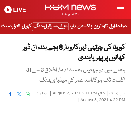
LIVE
9 Aug, 2026
صفحۂ اول
تازہ ترین
پاکستان
دنیا
ایران-اسرائیل جنگ
کھیل
انٹرٹینمنٹ
کورونا کی چوتھی لہر،کاروبار 8 بجے بند، ان ڈور
کھانوں پر پھرپابندی
ہفتے میں دو چھٹیاں ،عملہ آدھا، اطلاق 3 سے 31
اگست تک ہوگا،اسد عمر کی میڈیا بریفنگ
|
شائع
|
اپ ڈیٹ
August 2, 2021 5:11 PM
ویب ڈیسک
|
August 3, 2021 4:22 PM