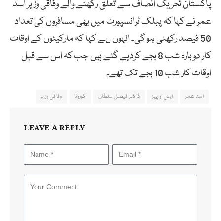
پاکستان تحریک انصاف سے تعلق رکھنے والے وفاقی وزیر اسد
عمر نے کہا کہ پبلک ٹرانسپورٹ میں بھی مسافروں کی تعداد
50 فیصد رکھنی ہو گی۔ انہوں ںے کہا کہ مارکیٹوں کے اوقات
کار دوبارہ شب 8 بجے کردیے گئے ہیں جب کہ اس سے قبل
اوقات کار شب 10 بجے تک تھے۔
اسد عمر
ایس او پیز
ڈاکٹر فیصل سلطان
کورونا
وفاقی وزیر
LEAVE A REPLY