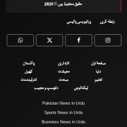
حقوق محفوظ ہیں © 2026
رابطہ کریں
پرائیویسی پالیسی
WhatsApp
Twitter
Facebook
Faceboo
صفحۂ اول
تازہ ترین
پاکستان
دنیا
معیشت
کھیل
تعلیم
صحت
انٹرٹینمنٹ
ٹیکنالوجی
دلچسپ و عجیب
Pakistan News in Urdu
Sports News in Urdu
Business News in Urdu