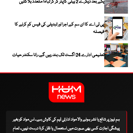
یکے بعد دیگرے 2 ہیلی کاپٹر گر کر تباہ؛ متعدد ہلاکتیں
پی ٹی اے کا ای سم کے اجرا اور تبدیلی کی فیس کم کرنے کا
فیصلہ
تعلیمی ادارے 24 اگست تک بند رہیں گے، رانا سکندر حیات
ہم نیوز پر شائع یا نشر ہونے والا مواد ادارتی ٹیم کی کاوش ہے۔ اس مواد کو بغیر
پیشگی اجازت کسی بھی صورت میں استعمال یا نقل کرنا درست نہیں۔ تمام