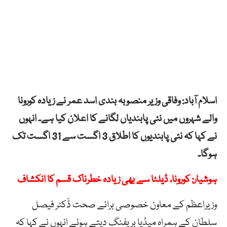
اسلام آباد: وفاقی وزیر منصوبہ بندی اسد عمر نے زیادہ کورونا
والے شہروں میں نئی پابندیاں لگانے کا اعلان کیا ہے۔ انہوں
نے کہا کہ نئی پابندیوں کا اطلاق 3 اگست سے 31 اگست تک
ہوگا۔
ہوشیار: کورونا، ڈیلٹا سے بھی زیادہ خطرناک قسم کا انکشاف
وزیراعظم کے معاون خصوصی برائے صحت ڈٓکٹر فیصل
سلطان کے ہمراہ میڈیا بریفنگ دیتے ہوئے انہوں نے کہا کہ