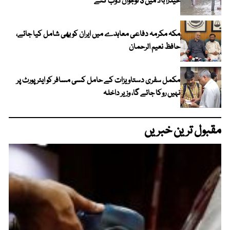
حیدرآباد میں 3 نوجوان ڈوب گئے
مکہ مکرمہ دفاعی معاہدے میں ایران کو بھی شامل کیا جائے،
حافظ نعیم الرحمان
مکمل سفری دستاویزات کے حامل کسی مسافر کو ایئرپورٹ پر
نہیں روکا جائے گا، وزیر داخلہ
مقبول ترین خبریں