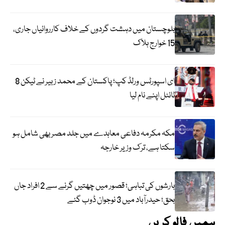
بلوچستان میں دہشت گردوں کے خلاف کارروائیاں جاری،
15 خوارج ہلاک
ای اسپورٹس ورلڈ کپ؛ پاکستان کے محمد زبیر نے ٹیکن 8
ٹائٹل اپنے نام لیا
مکہ مکرمہ دفاعی معاہدے میں جلد مصر بھی شامل ہو
سکتا ہے، ترک وزیر خارجہ
بارشوں کی تباہی؛ قصور میں چھتیں گرنے سے 2 افراد جاں
بحق؛ حیدرآباد میں 3 نوجوان ڈوب گئے
ہمیں فالو کریں