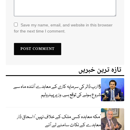
Save my name, email, and website in this browser
for the next time I comment.
تازہ ترین خبریں
5 ارب ڈالر کی سرمایہ کاری کے معاہدے آئندہ ماہ سے
شروع ہونے کی توقع ہے، وزیر پیٹرولیم
‘مکہ معاہدہ کسی ملک کے خلاف نہیں’؛ اسحاق ڈار
معاہدے کے نکات سامنے لے آئے