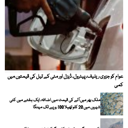
عوام کو جزوی ریلیف، پیٹرول، ڈیزل اور مٹی کے تیل کی قیمتوں میں
4 روز میں سونے کی قیمت میں بڑا اضافہ
کمی
ملک بھر میں آٹے کی قیمت میں اضافہ، ایک ہفتے میں کئی
شہروں میں 20 کلو تھیلا 100 روپے تک مہنگا