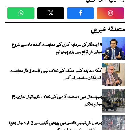
WhatsApp
Twitter
Facebook
Faceboo
متعلقہ خبریں
5 ارب ڈالر کی سرمایہ کاری کے معاہدے آئندہ ماہ سے شروع
ہونے کی توقع ہے، وزیر پیٹرولیم
‘مکہ معاہدہ کسی ملک کے خلاف نہیں’؛ اسحاق ڈار معاہدے
کے نکات سامنے لے آئے
بلوچستان میں دہشت گردوں کے خلاف کارروائیاں جاری، 15
خوارج ہلاک
بارشوں کی تباہی؛ قصور میں چھتیں گرنے سے 2 افراد جاں بحق؛