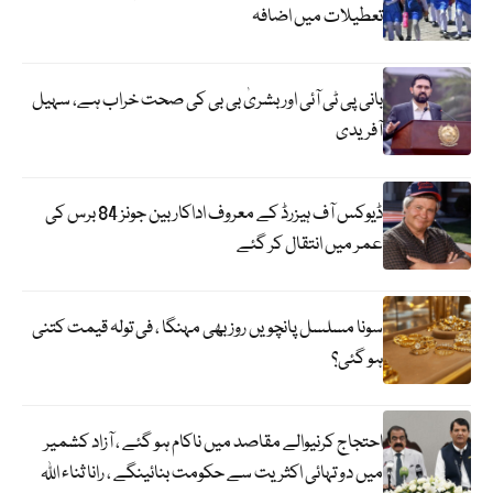
تعطیلات میں اضافہ
بانی پی ٹی آئی اور بشریٰ بی بی کی صحت خراب ہے، سہیل
آفریدی
ڈیوکس آف ہیزرڈ کے معروف اداکار بین جونز 84 برس کی
عمر میں انتقال کر گئے
سونا مسلسل پانچویں روز بھی مہنگا ، فی تولہ قیمت کتنی
ہو گئی؟
احتجاج کرنیوالے مقاصد میں ناکام ہو گئے ، آزاد کشمیر
میں دو تہائی اکثریت سے حکومت بنائینگے ، رانا ثناء اللہ