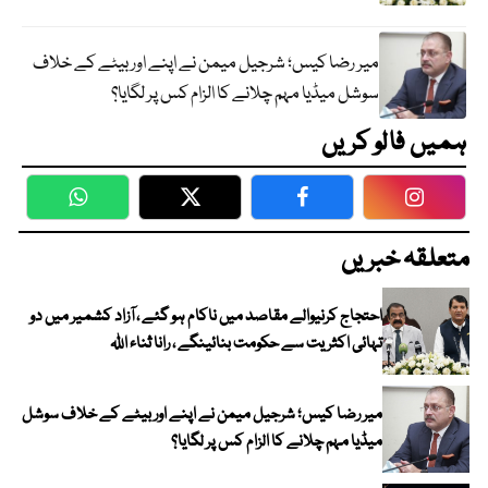
میر رضا کیس؛ شرجیل میمن نے اپنے اور بیٹے کے خلاف
سوشل میڈیا مہم چلانے کا الزام کس پر لگایا؟
ہمیں فالو کریں
WhatsApp
Twitter
Facebook
Faceboo
متعلقہ خبریں
احتجاج کرنیوالے مقاصد میں ناکام ہو گئے ، آزاد کشمیر میں دو
تہائی اکثریت سے حکومت بنائینگے ، رانا ثناء اللہ
میر رضا کیس؛ شرجیل میمن نے اپنے اور بیٹے کے خلاف سوشل
میڈیا مہم چلانے کا الزام کس پر لگایا؟