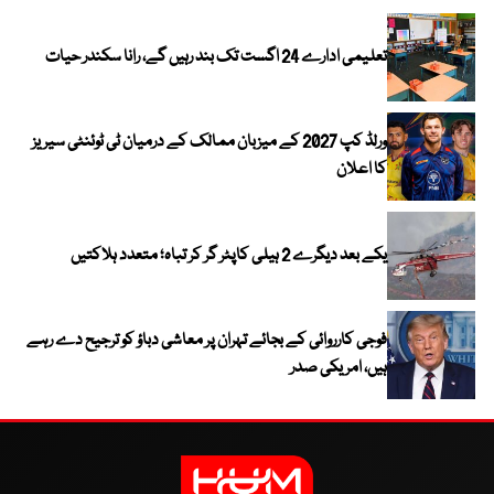
تعلیمی ادارے 24 اگست تک بند رہیں گے، رانا سکندر حیات
ورلڈ کپ 2027 کے میزبان ممالک کے درمیان ٹی ٹوئنٹی سیریز
کا اعلان
یکے بعد دیگرے 2 ہیلی کاپٹر گر کر تباہ؛ متعدد ہلاکتیں
فوجی کارروائی کے بجائے تہران پر معاشی دباؤ کو ترجیح دے رہے
ہیں، امریکی صدر