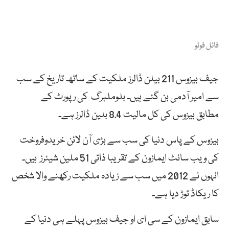
فائل فوٹو
جیف بیزوس 211 بیلن ڈالرز ملکیت کے ساتھ تاریخ کے سب
سے امیر آدمی بن گئے ہیں۔ بلوملبرگ کی رپورٹ کے
مطابق بیزوس کی کل مالیت 8.4 بلین ڈالرز ہے۔
بیزوس کے پاس دنیا کی سب سے بڑی آن لائن خریدوفروخت
کی ویب سائٹ ایمازون کے تقریبا ذاتی 51 ملین شیئرز ہیں۔
انہوں نے 2012 میں سب سے زیادہ ملکیت رکھنے والا شخص
کا ریکاڈ توڑ دیا ہے۔
سابق ایمازون کے سی ای او جیف بیزوس پہلے ہی دنیا کے