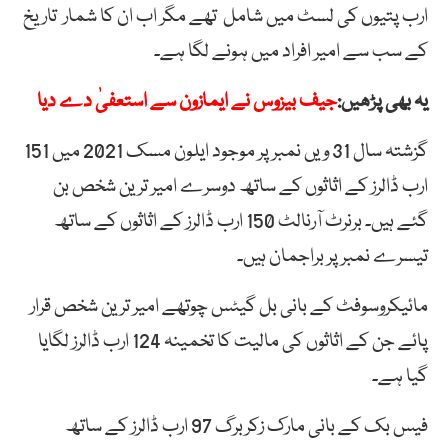
ارب پتیوں کی لسٹ میں شامل تھے مگر اب ان کا شمار تاریخ
کے سب سے امیر افراد میں ہونے لگا ہے۔
یہ بھی پڑھیں:
جیف بیزوس نے ایمازون سے استعفیٰ دے دیا
گزشتہ سال 31 ویں نمبر پر موجود ایلون مسک 2021 میں 151
ارب ڈالرز کے اثاثوں کے ساتھ دوسرے امیر ترین شخص بن
گئے ہیں۔ برنرٹ آرنالٹ 150 ارب ڈالرز کے اثاثوں کے ساتھ
تیسرے نمبر پر براجمان ہیں۔
مائیکروسوفٹ کے بانی بل گیٹس چوتھے امیر ترین شخص قرار
پائے جن کے اثاثوں کی مالیت کا تخمینہ 124 ارب ڈالرز لگایا
گیا ہے۔
فیس بک کے بانی مارک زکربرگ 97 ارب ڈالرز کے ساتھ