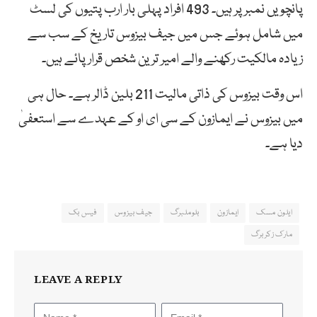
پانچویں نمبر پر ہیں۔ 493 افراد پہلی بار ارب پتیوں کی لسٹ
میں شامل ہوئے جس میں جیف بیزوس تاریخ کے سب سے
زیادہ مالکیت رکھنے والے امیر ترین شخص قرار پائے ہیں۔
اس وقت بیزوس کی ذاتی مالیت 211 بلین ڈالر ہے۔ حال ہی
میں بیزوس نے ایمازون کے سی ای او کے عہدے سے استعفیٰ
دیا ہے۔
ایلون مسک
ایمازون
بلوملبرگ
جیف بیزوس
فیس بک
مارک زکربرگ
LEAVE A REPLY