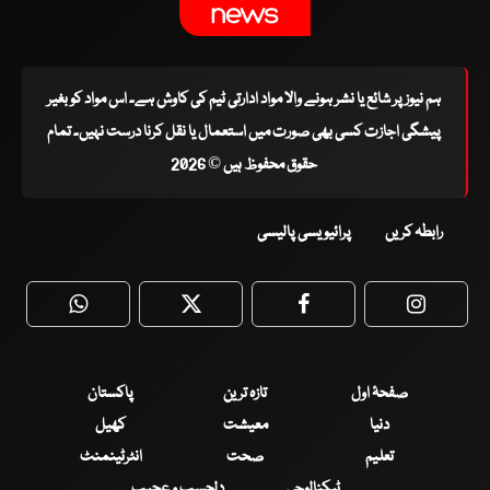
ہم نیوز پر شائع یا نشر ہونے والا مواد ادارتی ٹیم کی کاوش ہے۔ اس مواد کو بغیر
پیشگی اجازت کسی بھی صورت میں استعمال یا نقل کرنا درست نہیں۔ تمام
حقوق محفوظ ہیں © 2026
رابطہ کریں
پرائیویسی پالیسی
WhatsApp
Twitter
Facebook
Faceboo
صفحۂ اول
تازہ ترین
پاکستان
دنیا
معیشت
کھیل
تعلیم
صحت
انٹرٹینمنٹ
ٹیکنالوجی
دلچسپ و عجیب