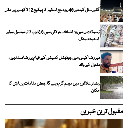
اگلے سال کیلئے 40 روزہ حج اسکیم کا پیکیج 12 لاکھ روپے مقرر
ترسیلات زر میں بڑا اضافہ ، جولائی میں 3.6 ارب ڈالر موصول ہوئے
، اسٹیٹ بینک
میر رضا کیس میں جوڈیشل کمیشن کے قیام پر رضامند نہیں،
مقتول کے والد
بیشتر علاقوں میں موسم گرم رہے گا ، بعض مقامات پر بارش کا
امکان
مقبول ترین خبریں