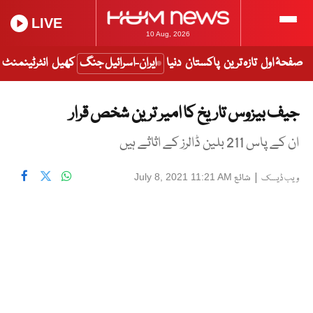
LIVE
10 Aug, 2026
صفحۂ اول
تازہ ترین
پاکستان
دنیا
ایران-اسرائیل جنگ
کھیل
انٹرٹینمنٹ
جیف بیزوس تاریخ کا امیر ترین شخص قرار
ان کے پاس 211 بلین ڈالرز کے اثاثے ہیں
|
شائع
July 8, 2021 11:21 AM
ویب ڈیسک