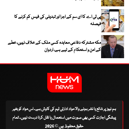
پی ٹی اے کا ای سم کے اجرا اور تبدیلی کی فیس کم کرنے کا
فیصلہ
مکہ مشترکہ دفاعی معاہدہ کسی ملک کے خلاف نہیں، خطے
کے امن و استحکام کے لیے ہے، اردوان
ہم نیوز پر شائع یا نشر ہونے والا مواد ادارتی ٹیم کی کاوش ہے۔ اس مواد کو بغیر
پیشگی اجازت کسی بھی صورت میں استعمال یا نقل کرنا درست نہیں۔ تمام
حقوق محفوظ ہیں © 2026