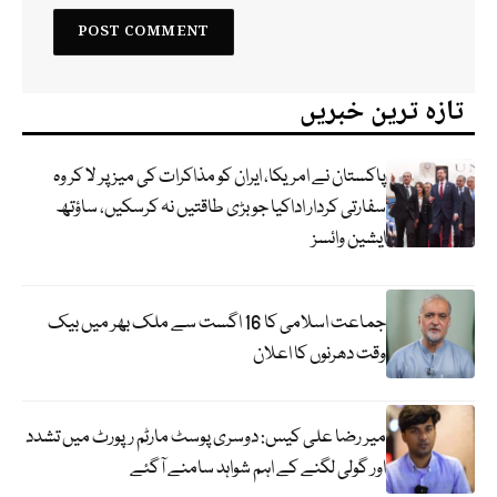
تازہ ترین خبریں
پاکستان نے امریکا، ایران کو مذاکرات کی میز پر لا کر وہ
سفارتی کردار اداکیا جو بڑی طاقتیں نہ کرسکیں، ساؤتھ
ایشین وائسز
جماعت اسلامی کا 16 اگست سے ملک بھر میں بیک
وقت دھرنوں کا اعلان
میر رضا علی کیس: دوسری پوسٹ مارٹم رپورٹ میں تشدد
اور گولی لگنے کے اہم شواہد سامنے آگئے