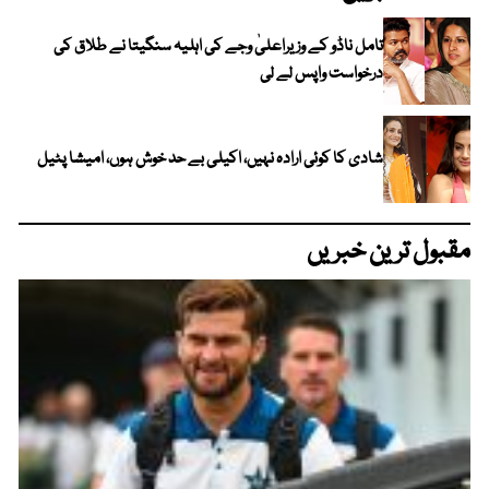
تامل ناڈو کے وزیراعلیٰ وجے کی اہلیہ سنگیتا نے طلاق کی
درخواست واپس لے لی
شادی کا کوئی ارادہ نہیں، اکیلی بے حد خوش ہوں، امیشا پٹیل
مقبول ترین خبریں