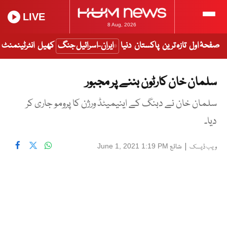
LIVE
8 Aug, 2026
صفحۂ اول
تازہ ترین
پاکستان
دنیا
ایران-اسرائیل جنگ
کھیل
انٹرٹینمنٹ
سلمان خان کارٹون بننے پر مجبور
سلمان خان نے دبنگ کے اینیمیٹڈ ورژن کا پرومو جاری کر
دیا۔
|
شائع
June 1, 2021 1:19 PM
ویب ڈیسک