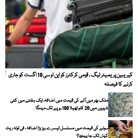
کیریبین پریمیئر لیگ ، قومی کرکٹرز کو این او سی 19 اگست کو جاری
آز
کرنے کا فیصلہ
چھی
ملک بھر میں آٹے کی قیمت میں اضافہ، ایک ہفتے میں کئی
شہروں میں 20 کلو تھیلا 100 روپے تک مہنگا
سونے کی قیمت میں مسلسل تیسرے روز بڑا اضافہ ، فی تولہ ریٹ
کہاں تک جا پہنچا؟