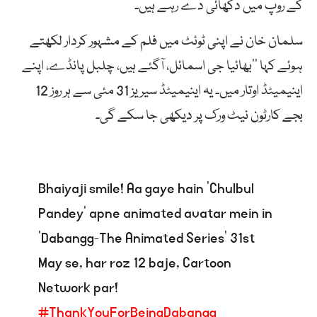
کے روپ میں دکھائی دے رہے ہیں۔
سلمان خان نے اپنی ٹوئٹ میں فلم کے مشہور کردار لکھتے
ہوئے کہا ’’بھائیا جی اسمائل، آگئے ہیں، چلبل پانڈے، اپنے
اینیمیٹڈ اوتار میں۔ یہ اینیمیٹڈ سیریز 31 مئی سے ہر روز 12
بجے کارٹون نیٹ ورک پر دیکھی جا سکے گی۔
Bhaiyaji smile! Aa gaye hain ‘Chulbul
Pandey’ apne animated avatar mein in
‘Dabangg-The Animated Series’ 31st
May se, har roz 12 baje, Cartoon
Network par!
#ThankYouForBeingDabangg