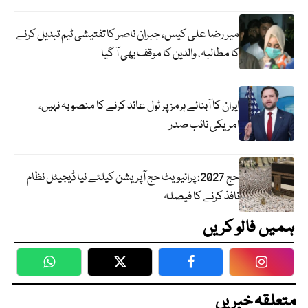
میر رضا علی کیس، جبران ناصر کا تفتیشی ٹیم تبدیل کرنے
کا مطالبہ، والدین کا موقف بھی آ گیا
ایران کا آبنائے ہرمز پر ٹول عائد کرنے کا منصوبہ نہیں،
امریکی نائب صدر
حج 2027: پرائیویٹ حج آپریشن کیلئے نیا ڈیجیٹل نظام
نافذ کرنے کا فیصلہ
ہمیں فالو کریں
WhatsApp
Twitter
Facebook
Faceboo
متعلقہ خبریں