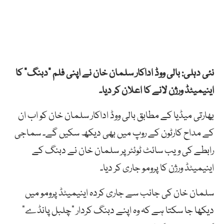
نئی دہلی: بالی ووڈ اداکار سلمان خان نے اپنی فلم “دبنگ” کا
اینیمیٹڈ ورژن لانے کا اعلان کر دیا۔
بھارتی میڈیا کے مطابق بالی ووڈ اداکار سلمان خان کو اب ان
کے مداح کارٹون کے روپ میں بھی دیکھ سکیں گے۔ سماجی
رابطے کی ویب سائٹ ٹوئٹر پر سلمان خان نے دبنگ کے
اینیمیٹڈ ورژن کا پرومو جاری کر دیا۔
سلمان خان کی جانب سے جاری کردہ اینیمیٹڈ پرومو میں
دیکھا جا سکتا ہے کہ وہ اپنے دبنگ کردار “چلبل پانڈے”