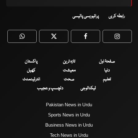
رابطہ کریں
پرائیویسی پالیسی
WhatsApp
Twitter
Facebook
Faceboo
صفحۂ اول
تازہ ترین
پاکستان
دنیا
معیشت
کھیل
تعلیم
صحت
انٹرٹینمنٹ
ٹیکنالوجی
دلچسپ و عجیب
Pakistan News in Urdu
Sports News in Urdu
Business News in Urdu
Tech News in Urdu