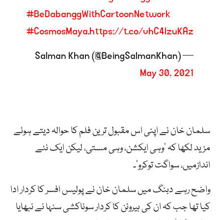
#BeDabanggWithCartoonNetwork
#CosmosMaya
.
https://t.co/vhC4lzuKAz
— Salman Khan (@BeingSalmanKhan)
May 30, 2021
سلمان خان نے اپنی اس مقبول ترین فلم کا حوالہ دیتے ہوئے
مزید لکھا کہ ‘وہی ایکشن، وہی مستی، لیکن ایک نئے
اندازمیں، سواگت توکرو’۔
واضح رہے دبنگ میں سلمان خان نے پولیس افسر کا کردار ادا
کیا تھا جب کہ ان کی ہیروئن کا کردار سوناکشی سنہا نے نبھایا