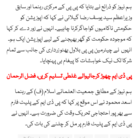
ہم نیوز کو ذرائع نے بتایا کہ پی پی کے مرکزی رہنما اور سابق
وزیراعظم سید یوسف رضا گیلانی نے کہا کہ اپوزیشن کو
حکومتی ناکامیوں کواجاگرکرنا چاہیے۔ انہوں نے زور دے کر کہا
کہ موجودہ حکومت کو گھر بھیجنے کے لیے اپوزیشن ایک ہو۔
انہوں نے چیئرمین پی پی بلاول بھٹو زرداری کی جانب سے تمام
شرکا تک نیک خواہشات کا پیغام بی پہنچایا۔
پی ڈی ایم چھوڑ کرجانیوالے غلطی تسلیم کریں، فضل الرحمان
ہم نیوز کے مطابق جمعیت العلمائے اسلام (ف) کے رہنما
اسعد محمود نے اس موقع پر کہا کہ پی ڈی ایم کے پلیٹ فارم
سے بھرپور احتجاجی تحریک وقت کی ضرورت ہے۔ انہوں نے
پی ڈی ایم کے پلیٹ فارم پر مل کر چلنے کی بات کی۔