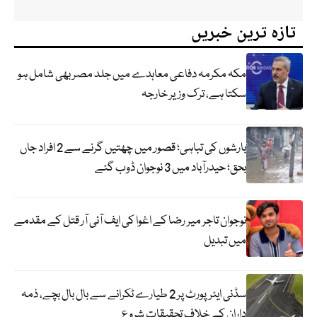
تازہ ترین خبریں
مکہ مکرمہ دفاعی معاہدے میں جلد مصر بھی شامل ہو
سکتا ہے، ترک وزیر خارجہ
بارشوں کی تباہی؛ قصور میں چھتیں گرنے سے 2 افراد جاں
بحق؛ حیدرآباد میں 3 نوجوان ڈوب گئے
نوجوان تاجر میر رضا کے اغوا کی ایف آئی آر قتل کے مقدمے
میں تبدیل
سڈنی ایئرپورٹ پر 2 طیارے ٹکرانے سے بال بال بچے، ذمہ
داران کے خلاف تحقیقات شروع