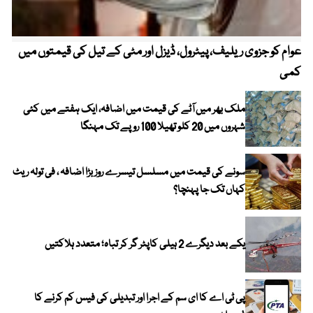
عوام کو جزوی ریلیف، پیٹرول، ڈیزل اور مٹی کے تیل کی قیمتوں میں
4 روز میں سونے کی قیمت میں بڑا اضافہ
کمی
ملک بھر میں آٹے کی قیمت میں اضافہ، ایک ہفتے میں کئی
شہروں میں 20 کلو تھیلا 100 روپے تک مہنگا
سونے کی قیمت میں مسلسل تیسرے روز بڑا اضافہ ، فی تولہ ریٹ
کہاں تک جا پہنچا؟
یکے بعد دیگرے 2 ہیلی کاپٹر گر کر تباہ؛ متعدد ہلاکتیں
پی ٹی اے کا ای سم کے اجرا اور تبدیلی کی فیس کم کرنے کا