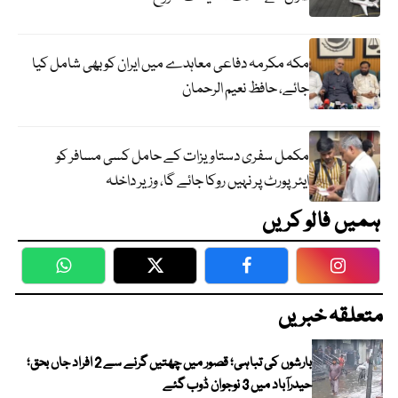
مکہ مکرمہ دفاعی معاہدے میں ایران کو بھی شامل کیا
جائے، حافظ نعیم الرحمان
مکمل سفری دستاویزات کے حامل کسی مسافر کو
ایئرپورٹ پر نہیں روکا جائے گا، وزیر داخلہ
ہمیں فالو کریں
WhatsApp
Twitter
Facebook
Faceboo
متعلقہ خبریں
بارشوں کی تباہی؛ قصور میں چھتیں گرنے سے 2 افراد جاں بحق؛
حیدرآباد میں 3 نوجوان ڈوب گئے