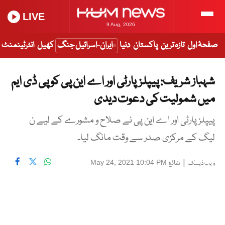
LIVE
9 Aug, 2026
صفحۂ اول
تازہ ترین
پاکستان
دنیا
ایران-اسرائیل جنگ
کھیل
انٹرٹینمنٹ
شہباز شریف: پیپلزپارٹی اور اے این پی کو پی ڈی ایم
میں شمولیت کی دعوت دیدی
پیپلزپارٹی اور اے این پی نے صلاح و مشورے کے لیے ن
لیگ کے مرکزی صدر سے وقت مانگ لیا۔
|
شائع
May 24, 2021 10:04 PM
ویب ڈیسک