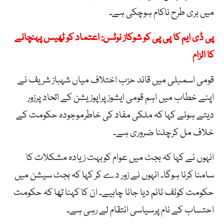
میں بری طرح ناکام ہوچکی ہے۔
پی ڈی ایم کا پی پی کو شوکاز نوٹس: اعتماد کو ٹھیس پہنچانے
کا الزام
قومی اسمبلی میں قائد حزب اختلاف میاں شہباز شریف نے
اپنے خطاب میں اہم قومی ایشوزپراپوزیشن کے اتحاد پرزور
دیتے ہوئے کہا کہ ملکی مفاد کی خاطرموجودہ حکومت کے
خلاف مل کرچلنا ضروری ہے۔
انہوں نے کہا کہ بجٹ میں عوام کوبہت زیادہ مشکلات کا
سامنا کرنا ہوگا۔ انہوں نے زور دے کر کہا کہ بجٹ سیشن میں
حکومت کوٹف ٹائم دیا جانا چاہیے۔ ان کا کہنا تھا کہ حکومت
احتساب کے نام پرسیاسی انتقام لے رہی ہے۔