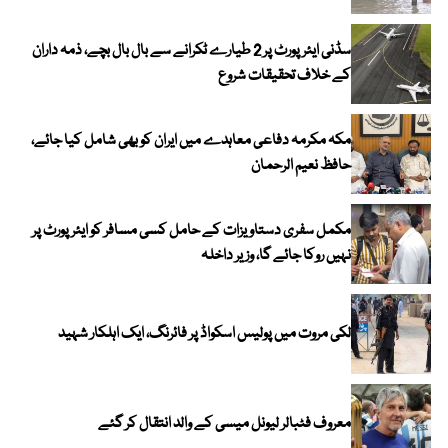
سڈنی ایئرپورٹ پر 2 طیارے ٹکرانے سے بال بال بچے، ذمہ داران
کے خلاف تحقیقات شروع
مکہ مکرمہ دفاعی معاہدے میں ایران کو بھی شامل کیا جائے،
حافظ نعیم الرحمان
مکمل سفری دستاویزات کے حامل کسی مسافر کو ایئرپورٹ پر
نہیں روکا جائے گا، وزیر داخلہ
لکی مروت میں پولیس اسکواڈ پر فائرنگ، ایک اہلکار شہید
معروف فٹبالر لیونل میسی کے والد انتقال کر گئے