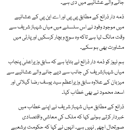
جانے والے عشائیے میں دی ہے۔
ذمہ دار ذرائع کے مطابق پی پی اور اے این پی کے عشائیے
میں موجود وفود نے اس سلسلے میں میاں شہباز شریف سے
وقت مانگ لیا ہے تاکہ وہ سوچ و بچار کرسکیں اور پارٹی میں
مشاورت بھی ہو سکے۔
ہم نیوز کو ذمہ دار ذرائع نے بتایا ہے کہ سابق وزیراعلیٰ پنجاب
میاں شہبازشریف کی جانب سے دیے جانے والے عشائیے سے
میزبان کے علاوہ سابق وزیراعظم سید یوسف رضا گیلانی اور
اسعد محمود نے بھی خطاب کیا۔
ذرائع کے مطابق میاں شہباز شریف نے اپنے خطاب میں
خبردار کرتے ہوئے کہا کہ ملک کی معاشی واقتصادی
صورتحال اچھی نہیں ہے۔ انہوں نے کہا کہ حکومت ہرشعبے