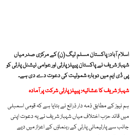
اسلام آباد: پاکستان مسلم لیگ (ن) کے مرکزی صدر میاں
شہباز شریف نے پاکستان پیپلزپارٹی اور عوامی نیشنل پارٹی کو
پی ڈی ایم میں دوبارہ شمولیت کی دعوت دے دی ہے۔
شہباز شریف کا عشائیہ: پیپلزپارٹی شرکت پر آمادہ
ہم نیوز کے مطابق ذمہ دار ذرائع نے بتایا ہے کہ قومی اسمبلی
میں قائد حزب اختلاف میاں شہباز شریف نے یہ دعوت اپنی
جانب سے پارلیمانی پارٹی کے رہنماؤں کے اعزاز میں دیے