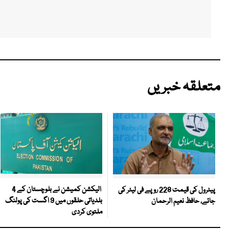
متعلقہ خبریں
الیکشن کمیشن نے بلوچستان کے 4
پیٹرول کی قیمت 228 روپے فی لیٹر کی
بلدیاتی حلقوں میں 9 اگست کی پولنگ
جائے، حافظ نعیم الرحمان
ملتوی کردی