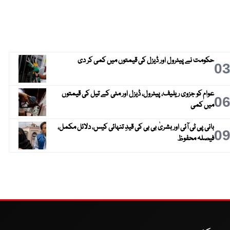
حکومت نے پیٹرول اور ڈیزل کی قیمتوں میں کمی کر دی
0
عوام کو جزوی ریلیف، پیٹرول، ڈیزل اور مٹی کے تیل کی قیمتوں
0
میں کمی
بانی پی ٹی آئی اور بشریٰ بی بی کی قیدِ تنہائی کیس، دلائل مکمل،
0
فیصلہ محفوظ