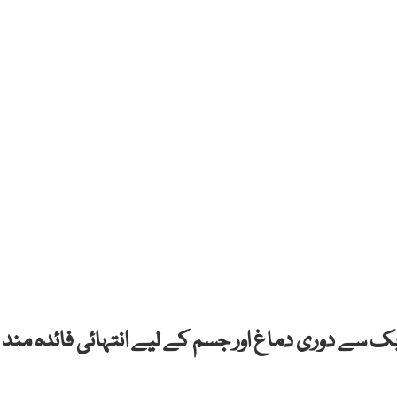
بک سے دوری دماغ اور جسم کے لیے انتہائی فائدہ مند