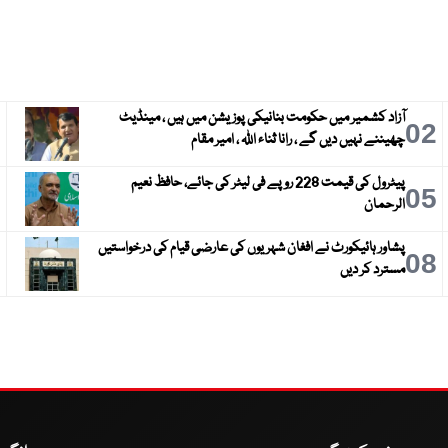
آزاد کشمیر میں حکومت بنانیکی پوزیشن میں ہیں ، مینڈیٹ
3
02
چھیننے نہیں دیں گے ، رانا ثناء اللہ ، امیر مقام
پیٹرول کی قیمت 228 روپے فی لیٹر کی جائے، حافظ نعیم
6
05
الرحمان
پشاور ہائیکورٹ نے افغان شہریوں کی عارضی قیام کی درخواستیں
9
08
مسترد کر دیں