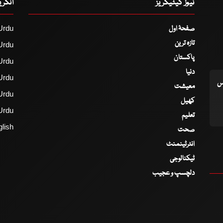
نیوز کیٹیگریز
انگر
صفحۂ اول
Urdu
تازہ ترین
Urdu
پاکستان
Urdu
دنیا
Urdu
اس
معیشت
Urdu
کھیل
Urdu
تعلیم
lish
صحت
انٹرٹینمنٹ
ٹیکنالوجی
دلچسپ و عجیب