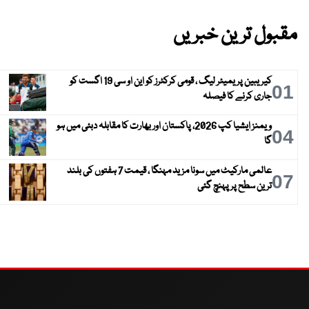
مقبول ترین خبریں
کیریبین پریمیئر لیگ ، قومی کرکٹرز کو این او سی 19 اگست کو
01
جاری کرنے کا فیصلہ
ویمنز ایشیا کپ 2026، پاکستان اور بھارت کا مقابلہ دبئی میں ہو
04
گا
عالمی مارکیٹ میں سونا مزید مہنگا ، قیمت 7 ہفتوں کی بلند
07
ترین سطح پر پہنچ گئی