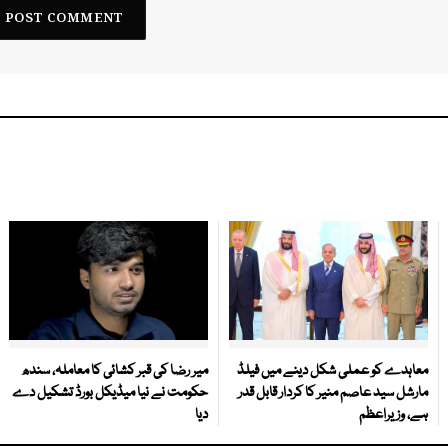
معاہدے کو عملی شکل دینے میں فیلڈ
میر رضا کی قبر کشائی کا معاملہ، سندھ
مارشل سید عاصم منیر کا کردار قابل قدر
حکومت نے نیا میڈیکل بورڈ تشکیل دے
ہے، وزیراعظم
دیا