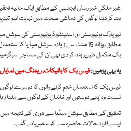
بند کر دینا لوگوں کی دماغی صحت میں نہایت اہم تبدیل
نیویارک یونیورسٹی اور اسٹینفورڈ یونیورسٹی کی سوشل م
مطابق روزانہ 15 منٹ سے زیادہ سوشل میڈیا ک
بک مکمل طور پر بند کر دی تھی ان کی سماجی سرگرمیاں
یہ بھی پڑھیں:
فیس بک کا بائیکاٹ، ریٹنگ میں نمایاں
فیس بک کا استعمال ختم کرنے والوں کا دوسرے لوگوں 
نسبت وہ اپنے دوستوں اور خاندان کے لوگوں سے ملنا زی
تحقیق کے مطابق سوشل میڈیا سے دوری کے نتیجہ میں 
ایسے افراد حالات حاضرہ سے کم باخبر پائے گئے۔