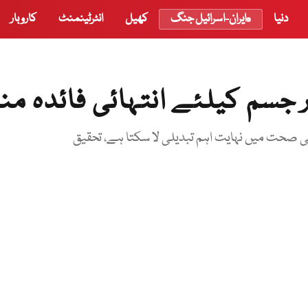
دنیا
ایران-اسرائیل جنگ
کھیل
انٹرٹینمنٹ
کاروبار
جسم کیلئے انتہائی فائدہ من