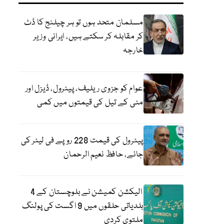
مسلمان متحد ہوں تو ہر چیلنج کا ڈٹ
کر مقابلہ کر سکتے ہیں، ایرانی وزیر
خارجہ
عوام کو جزوی ریلیف، پیٹرول، ڈیزل اور
مٹی کے تیل کی قیمتوں میں کمی
پیٹرول کی قیمت 228 روپے فی لیٹر کی
جائے، حافظ نعیم الرحمان
الیکشن کمیشن نے بلوچستان کے 4
بلدیاتی حلقوں میں 9 اگست کی پولنگ
ملتوی کردی