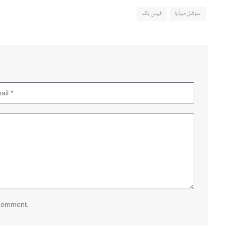
سوشل میڈیا
فیس بک
 comment.