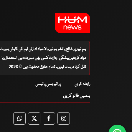
ہم نیوز پر شائع یا نشر ہونے والا مواد ادارتی ٹیم کی کاوش ہے۔ 
مواد کو بغیر پیشگی اجازت کسی بھی صورت میں استعمال یا
نقل کرنا درست نہیں۔ تمام حقوق محفوظ ہیں © 2026
رابطہ کریں
پرائیویسی پالیسی
ہمیں فالو کریں
WhatsApp
Twitter
Facebook
Facebook