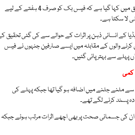
غیر ملکی خبر رساں ایجنسی کے مطابق ایک حالیہ تحقیق میں کہا گیا ہے کہ فیس بک کو صرف 4 ہفتے کے لیے
ی لا سکتا ہے۔
یڈیا کے انسانی ذہن پر اثرات کے حوالے سے کی گئی تحقیق ک
ا استعمال کرنے والوں کے مقابلہ میں ایسے صارفین جنہوں نے فیس
 پہلے سے بہتر پائی گئیں۔
 کمی
سے ملنے جلنے میں اضافہ ہو گیا تھا جبکہ پہلے کی
ادہ پسند کرنے لگے تھے۔
ان کی جسمانی صحت پر بھی اچھے اثرات مرتب ہوئے جبکہ