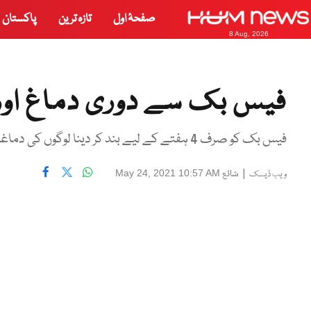
صفحۂ اول
تازہ ترین
پاکستان
8 Aug, 2026
فیس بک سے دوری دماغ اور 
فیس بک کو صرف 4 ہفتے کے لیے بند کر دینا لوگوں کی دماغی صحت میں نہایت اہم تبدیلی لا سکتا ہے، تحقیق
|
شائع
May 24, 2021 10:57 AM
ویب ڈیسک