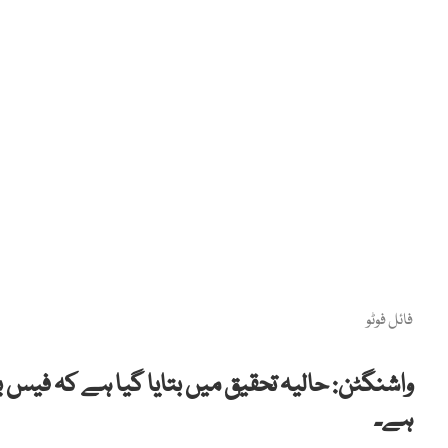
فائل فوٹو
واشنگٹن: حالیہ تحقیق میں بتایا گیا ہے کہ فیس 
ہے۔