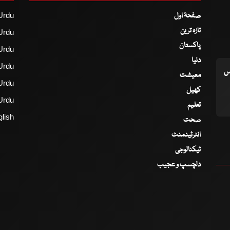
صفحۂ اول
Urdu
تازہ ترین
Urdu
پاکستان
Urdu
دنیا
Urdu
اس
معیشت
Urdu
کھیل
Urdu
تعلیم
lish
صحت
انٹرٹینمنٹ
ٹیکنالوجی
دلچسپ و عجیب