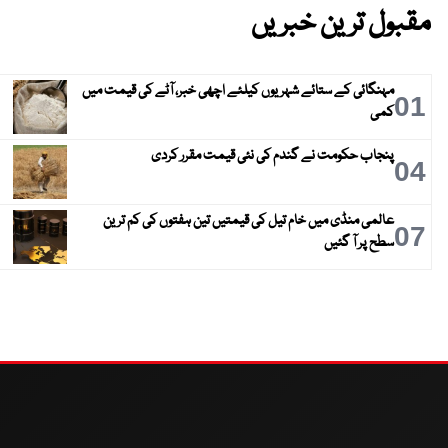
مقبول ترین خبریں
مہنگائی کے ستائے شہریوں کیلئے اچھی خبر، آٹے کی قیمت میں
01
کمی
پنجاب حکومت نے گندم کی نئی قیمت مقرر کردی
04
عالمی منڈی میں خام تیل کی قیمتیں تین ہفتوں کی کم ترین
07
سطح پر آ گئیں