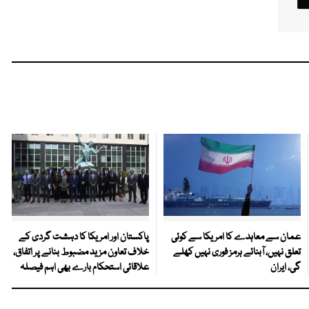
عمان سے معاہدے کا امریکا سے کوئی
پاکستان اور امریکا کا دہشت گردی کے
تعلق نہیں، آبنائے ہرمز فوری نہیں کھلے
خلاف تعاون مزید مضبوط بنانے پر اتفاق،
گی، ایران
علاقائی استحکام بارے بھی اہم فیصلہ