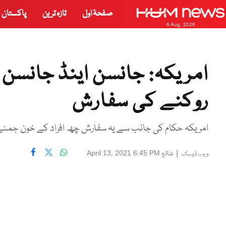
صفحۂ اول
تازہ ترین
پاکستان
6 Aug, 2026
امریکہ: جانسن اینڈ جانسن
روکنے کی سفارش
امریکہ حکام کی جانب سے یہ سفارش چھ افراد کے خون جمنے
|
شائع
April 13, 2021 6:45 PM
ویب ڈیسک