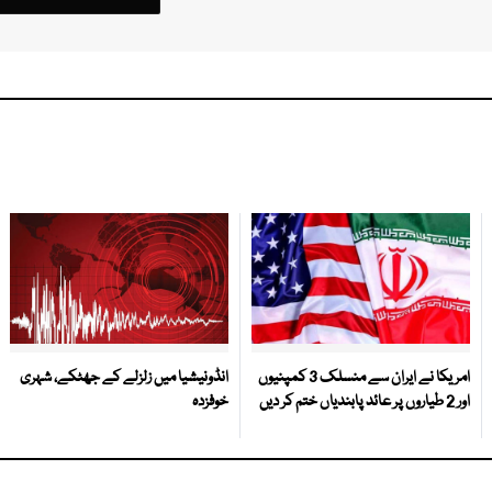
امریکا نے ایران سے منسلک 3 کمپنیوں
انڈونیشیا میں زلزلے کے جھٹکے، شہری
اور 2 طیاروں پر عائد پابندیاں ختم کر دیں
خوفزدہ