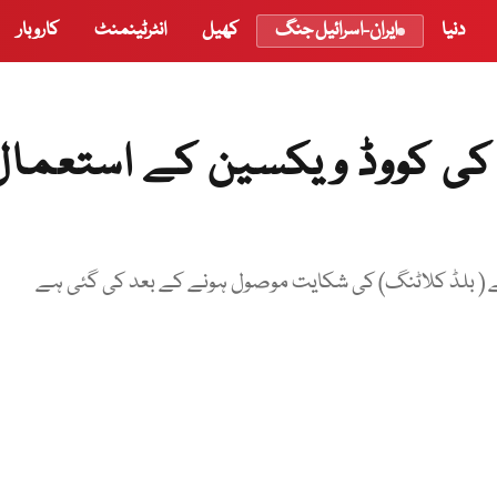
دنیا
ایران-اسرائیل جنگ
کھیل
انٹرٹینمنٹ
کاروبار
 کی کووڈ ویکسین کے استعمال
 ( بلڈ کلاٹنگ) کی شکایت موصول ہونے کے بعد کی گئی ہے