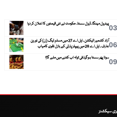
پیٹرول مہنگا، ڈیزل سستا، حکومت نے نئی قیمتوں کا اعلان کر دیا
0
آزاد کشمیر الیکشن ، ایل اے 27 میں مسلم لیگ (ن) کی نورین
0
عارف ، ایل اے 28 میں پیپلز پارٹی کے بازل نقوی کامیاب
سونا پھر سستا ہوگیا،فی تولہ اب کتنے میں ملے گا؟
0
یزی سیکشنز