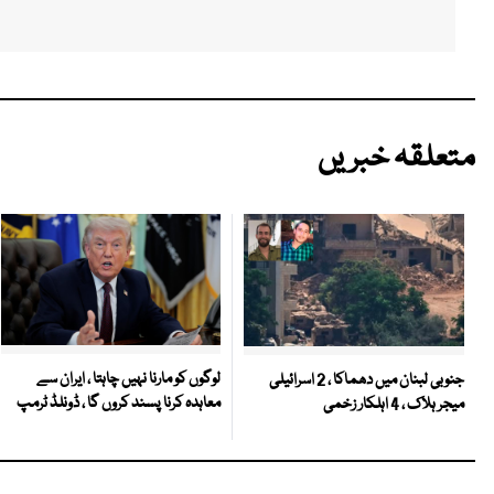
متعلقہ خبریں
لوگوں کو مارنا نہیں چاہتا ، ایران سے
جنوبی لبنان میں دھماکا ، 2 اسرائیلی
معاہدہ کرنا پسند کروں گا ، ڈونلڈ ٹرمپ
میجر ہلاک ، 4 اہلکار زخمی