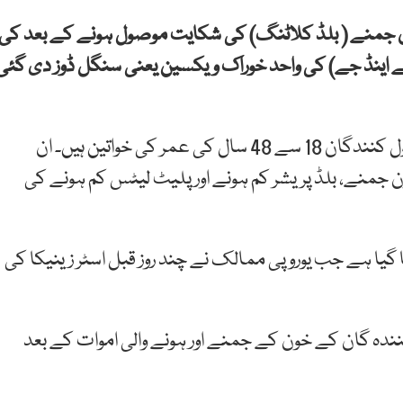
ن جمنے ( بلڈ کلاٹنگ) کی شکایت موصول ہونے کے بعد کی
جے اینڈ جے) کی واحد خوراک ویکسین یعنی سنگل ڈوز دی گئی
عالمی خبر رساں ایجنسی رائٹرز کے مطابق تمام چھ وصول کنندگان 18 سے 48 سال کی عمر کی خواتین ہیں۔ ان
یں ویکسین لگانے کے 13 دن بعد خون جمنے، بلڈ پریشر کم ہونے اور پلیٹ لیٹس کم ہونے کی
یا ہے جب یوروپی ممالک نے چند روز قبل اسٹر زینیکا کی
کنندہ گان کے خون کے جمنے اور ہونے والی اموات کے بعد