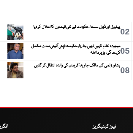
پیٹرول اور ڈیزل سستا، حکومت نے نئی قیمتوں کا اعلان کر دیا
3
02
موجودہ نظام کہیں نہیں جا رہا، حکومت اپنی آئینی مدت مکمل
6
05
کرے گی، وزیر داخلہ
پشاور زلمی کے مالک جاوید آفریدی کی والدہ انتقال کر گئیں
9
08
نیوز کیٹیگریز
انگر