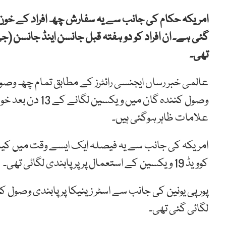
امریکہ حکام کی جانب سے یہ سفارش چھ افراد کے خو
گئی ہے۔ ان افراد کو دو ہفتہ قبل جانسن اینڈ جانسن (
تھی۔
وصول کنندہ گان م
علامات ظاہر ہوگئی ہیں۔
امریکہ کی جانب سے یہ فیصلہ ایک ایسے وقت میں کیا گ
کوویڈ 19 ویکسین کے استعمال پر پر پابندی لگائی تھی۔
پورپی یونین کی جانب سے اسٹر زینیکا پر پابندی وصول 
لگائی گئی تھی۔