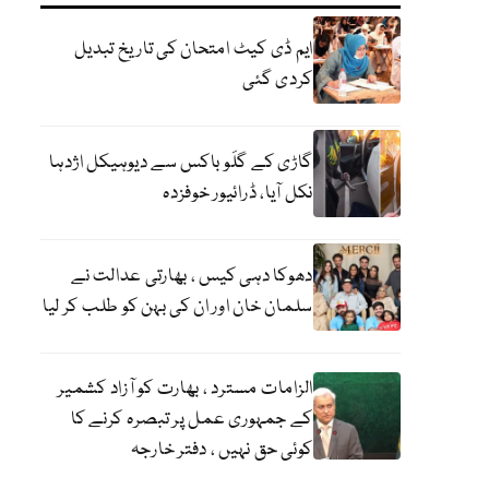
ایم ڈی کیٹ امتحان کی تاریخ تبدیل
کردی گئی
گاڑی کے گلَو باکس سے دیوہیکل اژدہا
نکل آیا، ڈرائیور خوفزدہ
دھوکا دہی کیس ، بھارتی عدالت نے
سلمان خان اور ان کی بہن کو طلب کر لیا
الزامات مسترد ، بھارت کو آزاد کشمیر
کے جمہوری عمل پر تبصرہ کرنے کا
کوئی حق نہیں ، دفتر خارجہ