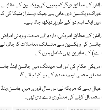
رائٹرز کے مطابق دیگر کمپنیوں کی ویکسین کے مقابلے م
خوراک ویکسین دی جاتی ہے جبکہ ایسٹرا زینیکا کی کم
میں ایک اہم دوا کے طور پر دیکھا جاتا ہے۔
رائٹرز کے مطابق امریکی ادارہ برائے صحت و وبائی امر
جانسن کی ویکسین سے منسلک معاملات کا جائزہ لے گ
اے) کے ماہرین بھی شامل ہوں گے۔
امریکی حکام کی اس اہم میٹنگ میں جانسن اینڈ جانس
متعلق حتمی فیصلہ بدھ کے روز کیا جائے گا۔
استعمال کرنے کی منظوری دے دی تھی۔
J&J COVID-19 vaccine
Johnson & Johnson’s COVID-19 vaccine
جانسن ای