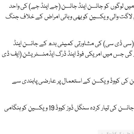
یں لوگوں کو جانسن اینڈ جانسن (جے اینڈ جے) کی واحد
 لاگت والی ویکسین کو بھی وبائی امراض کے خلاف جنگ
اض (سی ڈی سی) کی مشاورتی کمیٹی بدھ کے جانسن اینڈ
ی جس میں امریکی فوڈ اینڈ ڈرگ ایڈمنسٹریشن (ایف ڈی
ن کی کووڈ ویکسن کے استعمال پر عارضی پابندی سے
خیال رہے کہ مریکہ نے اس سال فروری میں جانسن اینڈ جانسن کی تیار کردہ سنگل ڈوز کووڈ 19 ویکسین کو ہنگامی
نڈ جانسن کی کوڈ ویکسین