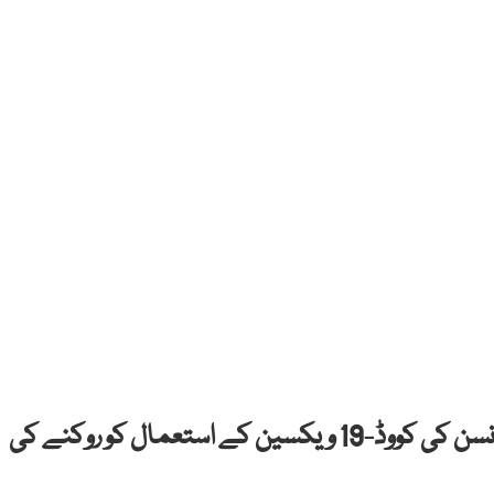
امریکی فیڈرل ہیلتھ ایجنسیوں نے جانسن اینڈ جانسن کی کووڈ-19 ویکسین کے استعمال کو روکنے کی