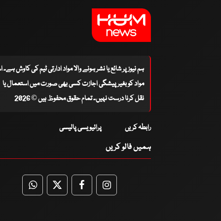
ہم نیوز پر شائع یا نشر ہونے والا مواد ادارتی ٹیم کی کاوش ہے۔ 
مواد کو بغیر پیشگی اجازت کسی بھی صورت میں استعمال یا
نقل کرنا درست نہیں۔ تمام حقوق محفوظ ہیں © 2026
رابطہ کریں
پرائیویسی پالیسی
ہمیں فالو کریں
WhatsApp
Twitter
Facebook
Facebook