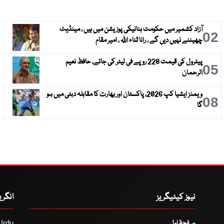
آزاد کشمیر میں حکومت بنانیکی پوزیشن میں ہیں ، مینڈیٹ
3
02
چھیننے نہیں دیں گے ، رانا ثناء اللہ ، امیر مقام
پیٹرول کی قیمت 228 روپے فی لیٹر کی جائے، حافظ نعیم
6
05
الرحمان
ویمنز ایشیا کپ 2026، پاکستان اور بھارت کا مقابلہ دبئی میں ہو
9
08
گا
نیوز کیٹیگریز
انگر
صفحۂ اول
Urdu