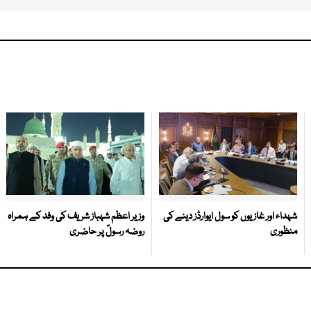
شہداء اور غازیوں کو سول ایوارڈز دینے کی
وزیر اعظم شہباز شریف کی وفد کے ہمراہ
منظوری
روضہ رسولؐ پر حاضری