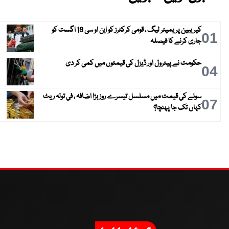
کیریبین پریمیئر لیگ ، قومی کرکٹرز کو این او سی 19 اگست کو
01
جاری کرنے کا فیصلہ
حکومت نے پیٹرول اور ڈیزل کی قیمتوں میں کمی کر دی
04
سونے کی قیمت میں مسلسل تیسرے روز بڑا اضافہ ، فی تولہ ریٹ
07
کہاں تک جا پہنچا؟