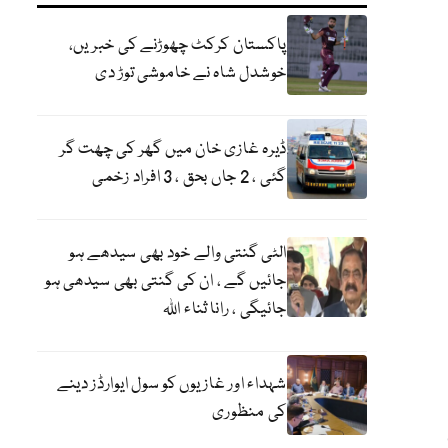
پاکستان کرکٹ چھوڑنے کی خبریں،
خوشدل شاہ نے خاموشی توڑ دی
ڈیرہ غازی خان میں گھر کی چھت گر
گئی ، 2 جاں بحق ، 3 افراد زخمی
الٹی گنتی والے خود بھی سیدھے ہو
جائیں گے ، ان کی گنتی بھی سیدھی ہو
جائیگی ، رانا ثناء اللہ
شہداء اور غازیوں کو سول ایوارڈز دینے
کی منظوری