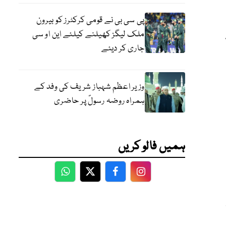
پی سی بی نے قومی کرکٹرز کو بیرون
ملک لیگز کھیلنے کیلئے این او سی
جاری کر دیئے
وزیر اعظم شہباز شریف کی وفد کے
ہمراہ روضہ رسولؐ پر حاضری
ہمیں فالو کریں
WhatsApp
Twitter
Facebook
Facebook