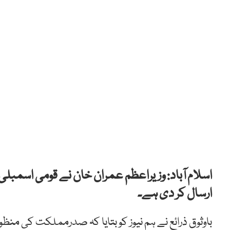
اسلام آباد: وزیراعظم عمران خان نے قومی اسمبل
ارسال کر دی ہے۔
باوثوق ذرائع نے ہم نیوز کو بتایا کہ صدرمملکت کی م