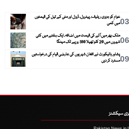
عوام کو جزوی ریلیف، پیٹرول، ڈیزل اور مٹی کے تیل کی قیمتوں
0
میں کمی
ملک بھر میں آٹے کی قیمت میں اضافہ، ایک ہفتے میں کئی
0
شہروں میں 20 کلو تھیلا 100 روپے تک مہنگا
پشاور ہائیکورٹ نے افغان شہریوں کی عارضی قیام کی درخواستیں
0
مسترد کر دیں
یزی سیکشنز
Pakistan News in 