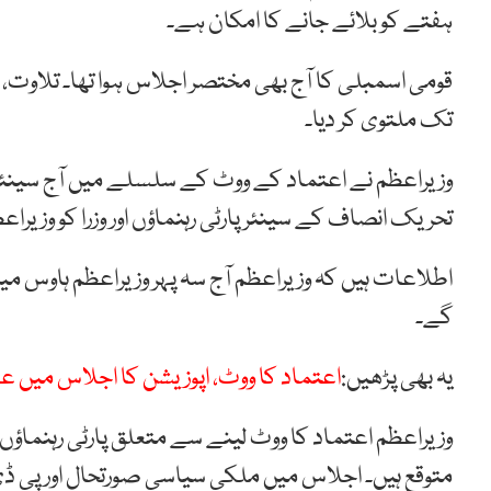
ہفتے کو بلائے جانے کا امکان ہے۔
قومی اسمبلی کا آج بھی مختصر اجلاس ہوا تھا۔ تلاوت، ن
تک ملتوی کر دیا۔
وزیراعظم نے اعتماد کے ووٹ کے سلسلے میں آج سینئر پ
تحریک انصاف کے سینئر پارٹی رہنماؤں اور وزرا کو وزیر
اطلاعات ہیں کہ وزیراعظم آج سہ پہر وزیراعظم ہاوس 
گے۔
یہ بھی پڑھیں:
اعتماد کا ووٹ، اپوزیشن کا اجلاس میں ع
وزیراعظم اعتماد کا ووٹ لینے سے متعلق پارٹی رہنماؤ
متوقع ہیں۔ اجلاس میں ملکی سیاسی صورتحال اور پی ڈی ا