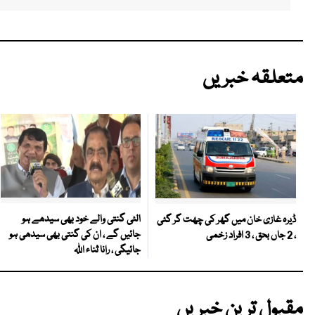
متعلقہ خبریں
الٹی گنتی والے خود بھی سیدھے ہو
ڈیرہ غازی خان میں گھر کی چھت گر گئی
جائیں گے ، ان کی گنتی بھی سیدھی ہو
، 2 جاں بحق ، 3 افراد زخمی
جائیگی ، رانا ثناء اللہ
مقبول ترین خبریں