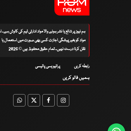
ہم نیوز پر شائع یا نشر ہونے والا مواد ادارتی ٹیم کی کاوش ہے۔ 
مواد کو بغیر پیشگی اجازت کسی بھی صورت میں استعمال یا
نقل کرنا درست نہیں۔ تمام حقوق محفوظ ہیں © 2026
رابطہ کریں
پرائیویسی پالیسی
ہمیں فالو کریں
WhatsApp
Twitter
Facebook
Facebook