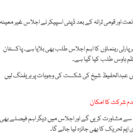
عت اور قومی ترانہ کے بعد ڈپٹی اسپیکر نے اجلاس غیر معینہ
ارٹی رہنماؤں کا اہم اجلاس طلب بھی بلایا ہے۔ پاکستان
اعظم ہاوس طلب کیا گیا ہے۔
میں عبدالحفیظ شیخ کی شکست کی وجوہات پر بریفنگ لیں
دم شرکت کا امکان
ں سے مشاورت کریں گے اور اجلاس میں دیگر اہم فیصلے بھی
یم تحریک کا بھی جائزہ لیا جائے گا۔