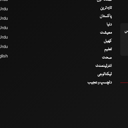
تازہ ترین
Urdu
پاکستان
Urdu
دنیا
Urdu
اس
معیشت
Urdu
کھیل
Urdu
تعلیم
lish
صحت
انٹرٹینمنٹ
ٹیکنالوجی
دلچسپ و عجیب