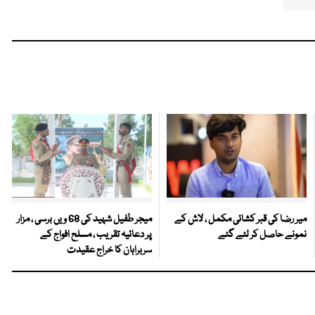
میر رضا کی قبر کشائی مکمل ، لاش کے
میجر طفیل شہید کی 68 ویں برسی ، مزار
نمونے حاصل کر لئے گئے
پر دعائیہ تقریب ، مسلح افواج کے
سربراہان کا خراج عقیدت