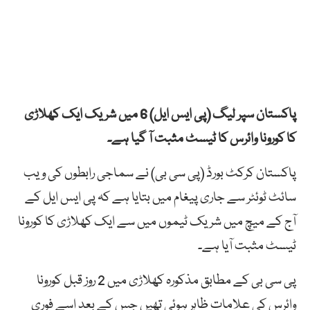
پاکستان سپر لیگ (پی ایس ایل) 6 میں شریک ایک کھلاڑی
کا کورونا وائرس کا ٹیسٹ مثبت آ گیا ہے۔
پاکستان کرکٹ بورڈ (پی سی بی) نے سماجی رابطوں کی ویب
سائٹ ٹوئٹر سے جاری پیغام میں بتایا ہے کہ پی ایس ایل کے
آج کے میچ میں شریک ٹیموں میں سے ایک کھلاڑی کا کورونا
ٹیسٹ مثبت آیا ہے۔
پی سی بی کے مطابق مذکورہ کھلاڑی میں 2 روز قبل کورونا
وائرس کی علامات ظاہر ہوئی تھیں جس کے بعد اسے فوری