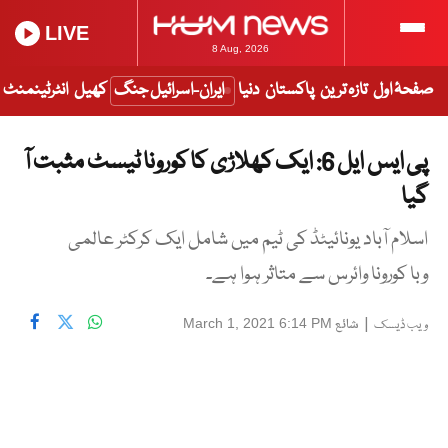
LIVE
8 Aug, 2026
صفحۂ اول
تازہ ترین
پاکستان
دنیا
ایران-اسرائیل جنگ
کھیل
انٹرٹینمنٹ
پی ایس ایل 6: ایک کھلاڑی کا کورونا ٹیسٹ مثبت آ
گیا
اسلام آباد یونائیٹڈ کی ٹیم میں شامل ایک کرکٹر عالمی
وبا کورونا وائرس سے متاثر ہوا ہے۔
|
شائع
March 1, 2021 6:14 PM
ویب ڈیسک