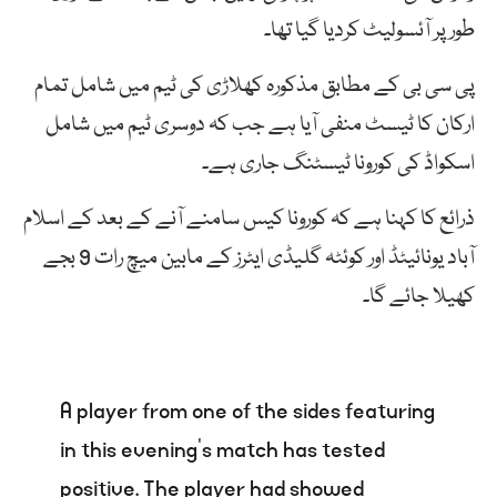
طور پر آئسولیٹ کردیا گیا تھا۔
پی سی بی کے مطابق مذکورہ کھلاڑی کی ٹیم میں شامل تمام
ارکان کا ٹیسٹ منفی آیا ہے جب کہ دوسری ٹیم میں شامل
اسکواڈ کی کورونا ٹیسٹنگ جاری ہے۔
ذرائع کا کہنا ہے کہ کورونا کیس سامنے آنے کے بعد کے اسلام
آباد یونائیٹڈ اور کوئٹہ گلیڈی ایٹرز کے مابین میچ رات 9 بجے
کھیلا جائے گا۔
A player from one of the sides featuring
in this evening’s match has tested
positive. The player had showed