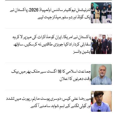
انٹرنیشنل نیوکلیئر سائنس اولمپیاڈ 2026، پاکستان نے
ایک گولڈ اور دو سلور میڈلز جیت لیے
پاکستان نے امریکا، ایران کو مذاکرات کی میز پر لا کر وہ
سفارتی کردار اداکیا جو بڑی طاقتیں نہ کرسکیں، ساؤتھ
ایشین وائسز
جماعت اسلامی کا 16 اگست سے ملک بھر میں بیک
وقت دھرنوں کا اعلان
میر رضا علی کیس: دوسری پوسٹ مارٹم رپورٹ میں تشدد
اور گولی لگنے کے اہم شواہد سامنے آگئے