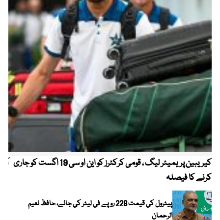
کیریبین پریمیئر لیگ ، قومی کرکٹرز کو این او سی 19 اگست کو جاری
آز
کرنے کا فیصلہ
چھی
پیٹرول کی قیمت 228 روپے فی لیٹر کی جائے، حافظ نعیم
الرحمان