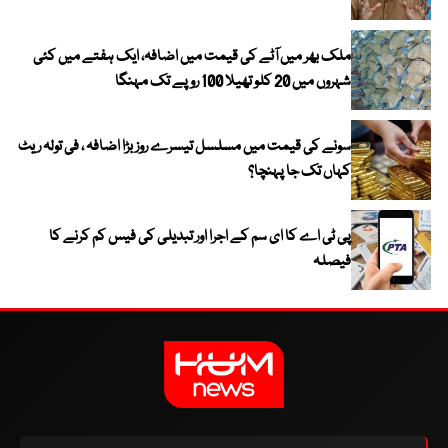
ملک بھر میں آٹے کی قیمت میں اضافہ، ایک ہفتے میں کئی
شہروں میں 20 کلو تھیلا 100 روپے تک مہنگا
سونے کی قیمت میں مسلسل تیسرے روز بڑا اضافہ ، فی تولہ ریٹ
کہاں تک جا پہنچا؟
پی ٹی اے کا ای سم کے اجرا اور تبدیلی کی فیس کم کرنے کا
فیصلہ