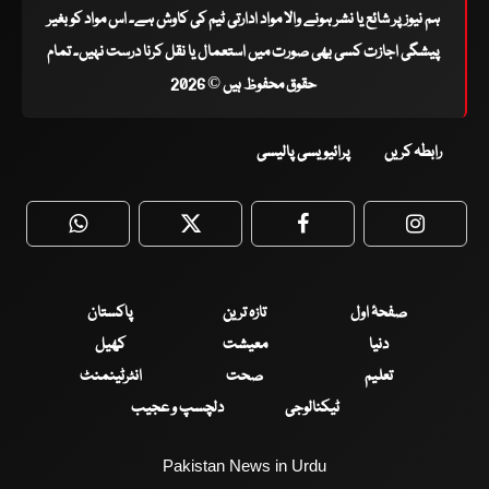
ہم نیوز پر شائع یا نشر ہونے والا مواد ادارتی ٹیم کی کاوش ہے۔ اس مواد کو بغیر
پیشگی اجازت کسی بھی صورت میں استعمال یا نقل کرنا درست نہیں۔ تمام
حقوق محفوظ ہیں © 2026
رابطہ کریں
پرائیویسی پالیسی
WhatsApp
Twitter
Facebook
Faceboo
صفحۂ اول
تازہ ترین
پاکستان
دنیا
معیشت
کھیل
تعلیم
صحت
انٹرٹینمنٹ
ٹیکنالوجی
دلچسپ و عجیب
Pakistan News in Urdu