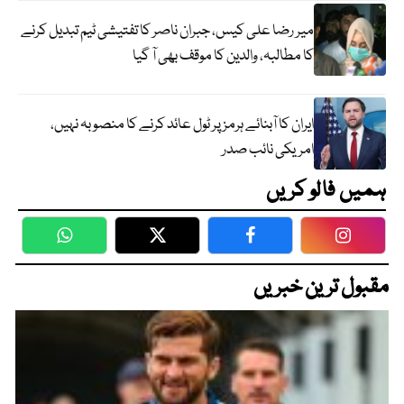
میر رضا علی کیس، جبران ناصر کا تفتیشی ٹیم تبدیل کرنے
کا مطالبہ، والدین کا موقف بھی آ گیا
ایران کا آبنائے ہرمز پر ٹول عائد کرنے کا منصوبہ نہیں،
امریکی نائب صدر
ہمیں فالو کریں
WhatsApp
Twitter
Facebook
Faceboo
مقبول ترین خبریں