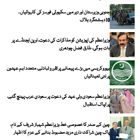
جنوبی وزیرستان اور دیر میں سکیورٹی فورسز کی کارروائیاں ،
10دہشتگرد ہلاک
وزیراعظم کی اپوزیشن کو مذاکرات کی دعوت، اوپن ایجنڈے پر
بات ہوگی، طارق فضل چودھری
بیوروکریسی میں بڑے پیمانے پر تقرر و تبادلے، متعدد اہم عہدوں
پر نئی تعیناتیاں
وزیراعظم سعودی ولی عہد کی دعوت پر سعودی عرب پہنچ گئے،
پر تپاک استقبال
چین کے صدر کا خصوصی خط وزیراعظم شہباز شریف کے نام،
پاک چین شراکت داری مزید مضبوط بنانے کے عزم کا اظہار