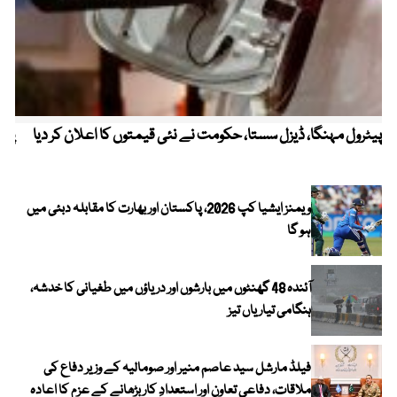
پیٹرول مہنگا، ڈیزل سستا، حکومت نے نئی قیمتوں کا اعلان کر دیا
پنج
ویمنز ایشیا کپ 2026، پاکستان اور بھارت کا مقابلہ دبئی میں
ہو گا
آئندہ 48 گھنٹوں میں بارشوں اور دریاؤں میں طغیانی کا خدشہ،
ہنگامی تیاریاں تیز
فیلڈ مارشل سید عاصم منیر اور صومالیہ کے وزیر دفاع کی
ملاقات، دفاعی تعاون اور استعدادِ کار بڑھانے کے عزم کا اعادہ