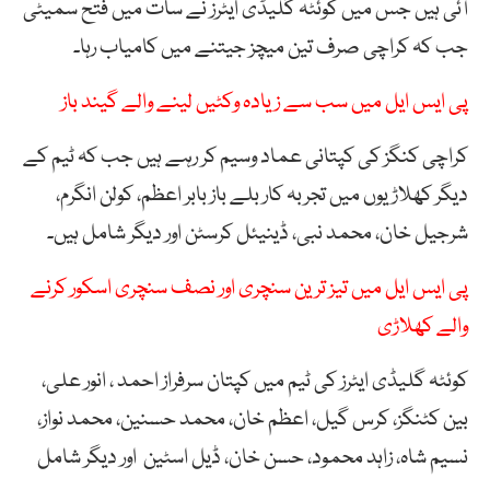
آئی ہیں جس میں کوئٹہ گلیڈی ایٹرز نے سات میں فتح سمیٹی
جب کہ کراچی صرف تین میچز جیتنے میں کامیاب رہا۔
پی ایس ایل میں سب سے زیادہ وکٹیں لینے والے گیند باز
کراچی کنگز کی کپتانی عماد وسیم کر رہے ہیں جب کہ ٹیم کے
دیگر کھلاڑیوں میں تجربہ کار بلے باز بابر اعظم، کولن انگرم،
شرجیل خان، محمد نبی، ڈینیئل کرسٹن اور دیگر شامل ہیں۔
پی ایس ایل میں تیز ترین سنچری اور نصف سنچری اسکور کرنے
والے کھلاڑی
کوئٹہ گلیڈی ایٹرز کی ٹیم میں کپتان سرفراز احمد ، انور علی،
بین کٹنگز، کرس گیل، اعظم خان، محمد حسنین، محمد نواز،
نسیم شاہ، زاہد محمود، حسن خان، ڈیل اسٹین اور دیگر شامل