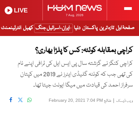
LIVE
7 Aug, 2026
صفحۂ اول
تازہ ترین
پاکستان
دنیا
ایران-اسرائیل جنگ
کھیل
انٹرٹینمنٹ
کراچی بمقابلہ کوئٹہ: کس کا پلڑا بھاری؟
کراچی کنگز نے گزشتہ سال پی ایس ایل کی ٹرافی اپنے نام
کی تھی جب کہ کوئٹہ گلیڈی ایٹرز نے 2019 میں کپتان
سرفراز احمد کی قیادت میں میگا ایونٹ جیتا تھا۔
|
شائع
February 20, 2021 7:04 PM
ویب ڈیسک