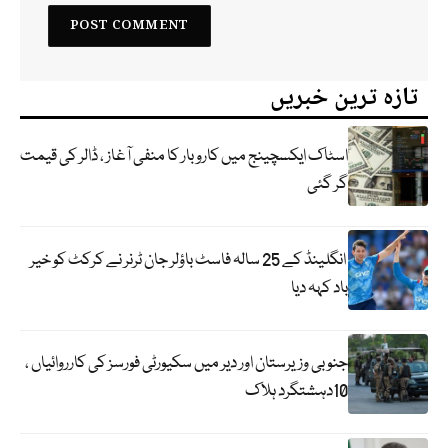
تازہ ترین خبریں
اسٹاک ایکسچینج میں کاروبار کا منفی آغاز ، ڈالر کی قیمت
گر گئی
انگلینڈ کے 25 سالہ فاسٹ باؤلر جان ٹرنر نے کرکٹ کو خیر
باد کہہ دیا
جنوبی وزیرستان اور دیر میں سکیورٹی فورسز کی کارروائیاں ،
10دہشتگرد ہلاک