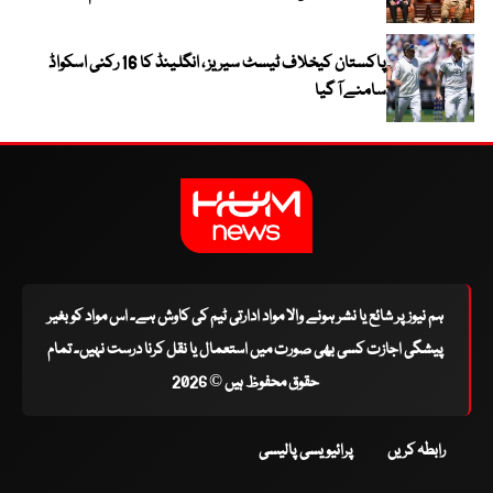
پاکستان کیخلاف ٹیسٹ سیریز ، انگلینڈ کا 16 رکنی اسکواڈ
سامنے آ گیا
ہم نیوز پر شائع یا نشر ہونے والا مواد ادارتی ٹیم کی کاوش ہے۔ اس مواد کو بغیر
پیشگی اجازت کسی بھی صورت میں استعمال یا نقل کرنا درست نہیں۔ تمام
حقوق محفوظ ہیں © 2026
رابطہ کریں
پرائیویسی پالیسی