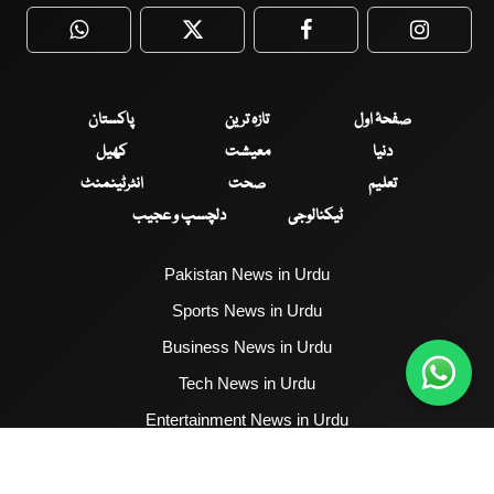
WhatsApp
Twitter
Facebook
Faceboo
صفحۂ اول
تازہ ترین
پاکستان
دنیا
معیشت
کھیل
تعلیم
صحت
انٹرٹینمنٹ
ٹیکنالوجی
دلچسپ و عجیب
Pakistan News in Urdu
Sports News in Urdu
Business News in Urdu
Tech News in Urdu
Entertainment News in Urdu
Health News in Urdu
Hum News English