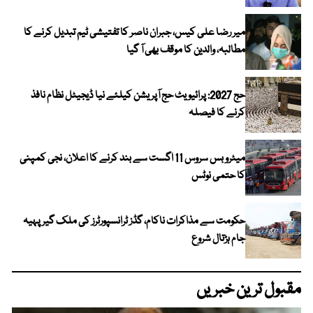
میر رضا علی کیس، جبران ناصر کا تفتیشی ٹیم تبدیل کرنے کا
مطالبہ، والدین کا موقف بھی آ گیا
حج 2027: پرائیویٹ حج آپریشن کیلئے نیا ڈیجیٹل نظام نافذ
کرنے کا فیصلہ
میٹرو بس سروس 11 اگست سے بند کرنے کا اعلان، نجی کمپنی
کا حتمی نوٹس
حکومت سے مذاکرات ناکام، گڈز ٹرانسپورٹرز کی ملک گیر پہیہ
جام ہڑتال شروع
مقبول ترین خبریں