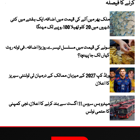
کرنے کا فیصلہ
چھی
ملک بھر میں آٹے کی قیمت میں اضافہ، ایک ہفتے میں کئی
شہروں میں 20 کلو تھیلا 100 روپے تک مہنگا
سونے کی قیمت میں مسلسل تیسرے روز بڑا اضافہ ، فی تولہ ریٹ
کہاں تک جا پہنچا؟
ورلڈ کپ 2027 کے میزبان ممالک کے درمیان ٹی ٹوئنٹی سیریز
کا اعلان
میٹرو بس سروس 11 اگست سے بند کرنے کا اعلان، نجی کمپنی
کا حتمی نوٹس