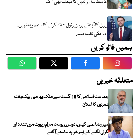
کا مطالبہ، والدین کا موقف بھی آ گیا
ایران کا آبنائے ہرمز پر ٹول عائد کرنے کا منصوبہ نہیں،
امریکی نائب صدر
ہمیں فالو کریں
WhatsApp
Twitter
Facebook
Faceboo
متعلقہ خبریں
جماعت اسلامی کا 16 اگست سے ملک بھر میں بیک وقت
دھرنوں کا اعلان
میر رضا علی کیس: دوسری پوسٹ مارٹم رپورٹ میں تشدد اور
گولی لگنے کے اہم شواہد سامنے آگئے