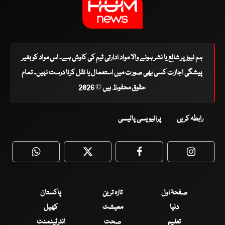
ہم نیوز پر شائع یا نشر ہونے والا مواد ادارتی ٹیم کی کاوش ہے۔ اس مواد کو بغیر
پیشگی اجازت کسی بھی صورت میں استعمال یا نقل کرنا درست نہیں۔ تمام
حقوق محفوظ ہیں © 2026
رابطہ کریں
پرائیویسی پالیسی
WhatsApp
Twitter
Facebook
Faceboo
صفحۂ اول
تازہ ترین
پاکستان
دنیا
معیشت
کھیل
تعلیم
صحت
انٹرٹینمنٹ