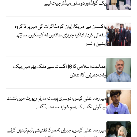
ایک گولڈ اور دو سلور میڈلز جیت لیے
پاکستان نے امریکا، ایران کو مذاکرات کی میز پر لا کر وہ
سفارتی کردار اداکیا جو بڑی طاقتیں نہ کرسکیں، ساؤتھ
ایشین وائسز
جماعت اسلامی کا 16 اگست سے ملک بھر میں بیک
وقت دھرنوں کا اعلان
میر رضا علی کیس: دوسری پوسٹ مارٹم رپورٹ میں تشدد
اور گولی لگنے کے اہم شواہد سامنے آگئے
میر رضا علی کیس، جبران ناصر کا تفتیشی ٹیم تبدیل کرنے