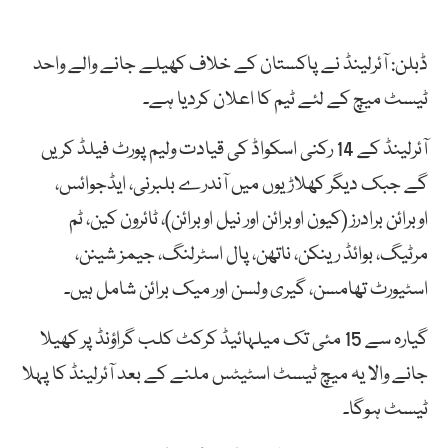
ڈبلن: آئرلینڈ نے پاکستان کے خلاف کھیلے جانے والے واحد
ٹیسٹ میچ کے لئے ٹیم کا اعلان کردیا ہے۔
آئرلینڈ کے 14 رکنی اسکواڈ کی قیادت ولیم پورٹ فیلڈ کریں
گے جبک دیگر کھلاڑیوں میں آندرے بلبرنی، ایڈجوائس،
اوبرائن برادرز (کیون اوبرائن اور نیل اوبرائن)، ٹائرون کین، ٹم
مرٹیگ، بوائڈ رینکن، ناتھن، پال اسٹرلنگ، جیمز شینن،
اسٹیورٹ تھامسن، گیری ولسن اور میک برائن شامل ہیں۔
گیارہ سے 15 مئی تک میلہائیڈ کرکٹ کلب گراؤنڈ پر کھیلا
جانے والا یہ میچ ٹیسٹ اسٹیٹس ملنے کے بعد آئرلینڈ کا پہلا
ٹیسٹ ہوگا۔