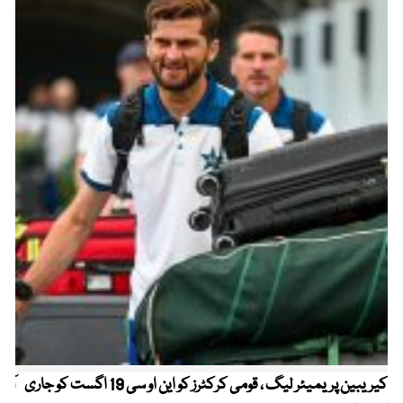
کیریبین پریمیئر لیگ ، قومی کرکٹرز کو این او سی 19 اگست کو جاری
آز