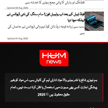
فلڈنگ اور بارش کا پانی جمع ہونے کا خدشہ ہے
Updated 02 Aug, 2026
فولڈ ایبل کے بعد اب رولیبل فون؟ سام سنگ کی نئی ڈیوائس نے
تہلکہ مچا دیا
سب سے زیادہ توجہ زیڈ نائن کوڈ نیم والی ڈیوائس نے حاصل کی
ہے
Updated 01 Aug, 2026
ہم نیوز پر شائع یا نشر ہونے والا مواد ادارتی ٹیم کی کاوش ہے۔ اس مواد کو بغیر
پیشگی اجازت کسی بھی صورت میں استعمال یا نقل کرنا درست نہیں۔ تمام
حقوق محفوظ ہیں © 2026