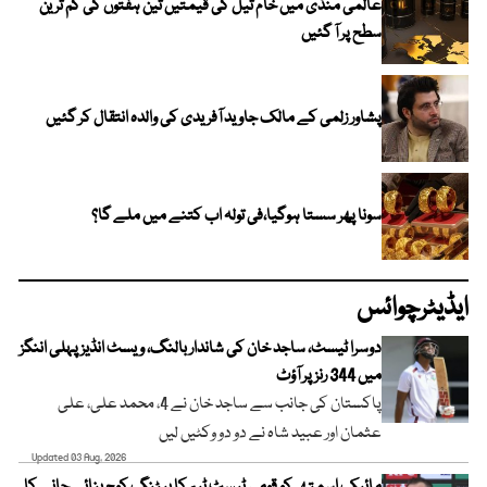
عالمی منڈی میں خام تیل کی قیمتیں تین ہفتوں کی کم ترین
سطح پر آ گئیں
پشاور زلمی کے مالک جاوید آفریدی کی والدہ انتقال کر گئیں
سونا پھر سستا ہوگیا،فی تولہ اب کتنے میں ملے گا؟
ایڈیٹرچوائس
دوسرا ٹیسٹ، ساجد خان کی شاندار بالنگ، ویسٹ انڈیز پہلی اننگز
میں 344 رنز پر آؤٹ
پاکستان کی جانب سے ساجد خان نے 4، محمد علی، علی
عثمان اور عبید شاہ نے دو دو وکٹیں لیں
Updated 03 Aug, 2026