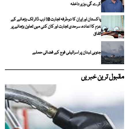
کرے گی، وزیر داخلہ
پاکستان اور ایران کا دوطرفہ تجارت 10 ارب ڈالر تک بڑھانے کے
عزم کا اعادہ، سرحدی تجارت اور کان کنی میں تعاون بڑھانے پر
اتفاق
جنوبی لبنان پر اسرائیلی فوج کے فضائی حملے
مقبول ترین خبریں