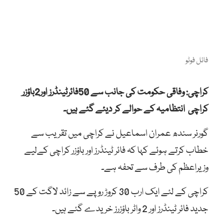
فائل فوٹو
کراچی:
وفاقی حکومت
کی
جانب
سے
50فائرٹینڈرز اور2باؤزر
کراچی
انتظامیہ کے
حوالے کر دیئے گئے ہیں۔
گورنر سندھ عمران اسماعیل نے کراچی میں تقریب سے
خطاب کرتے ہوئے
کہا کہ
فائر
ٹینڈرز
اور
باؤزر
کراچی
کےلیے
وزیراعظم
کی
طرف
سے
تحفہ
ہے۔
کراچی کے لئے ایک ارب 30 کروڑ روپے سے زائد لاگت کے 50
جدید فائر ٹینڈرز اور 2 واٹر باؤزرز خریدے گئے ہیں۔