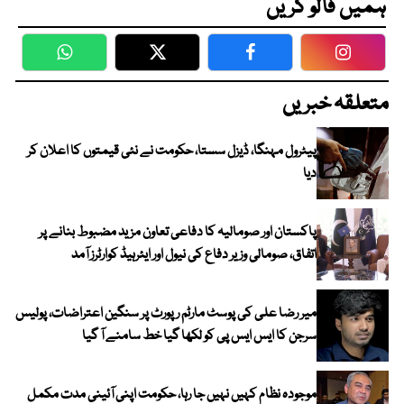
ہمیں فالو کریں
WhatsApp
Twitter
Facebook
Faceboo
متعلقہ خبریں
پیٹرول مہنگا، ڈیزل سستا، حکومت نے نئی قیمتوں کا اعلان کر
دیا
پاکستان اور صومالیہ کا دفاعی تعاون مزید مضبوط بنانے پر
اتفاق، صومالی وزیر دفاع کی نیول اور ایئرہیڈ کوارٹرز آمد
میر رضا علی کی پوسٹ مارٹم رپورٹ پر سنگین اعتراضات، پولیس
سرجن کا ایس ایس پی کو لکھا گیا خط سامنے آ گیا
موجودہ نظام کہیں نہیں جا رہا، حکومت اپنی آئینی مدت مکمل