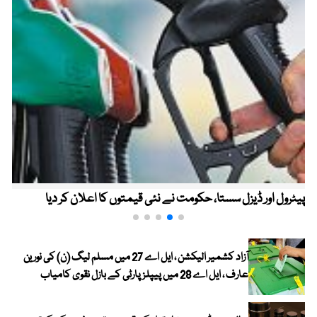
پیٹرول اور ڈیزل سستا، حکومت نے نئی قیمتوں کا اعلان کر دیا
آزاد کشمیر الیکشن ، ایل اے 27 میں مسلم لیگ (ن) کی نورین
عارف ، ایل اے 28 میں پیپلز پارٹی کے بازل نقوی کامیاب