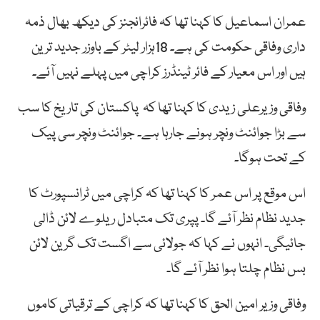
عمران اسماعیل کا کہنا تھا کہ فائرانجنز کی دیکھ بھال ذمہ
داری وفاقی حکومت کی ہے۔ 18ہزار لیٹر کے باوزر جدید ترین
ہیں اور اس معیار کے فائر ٹینڈرز کراچی میں پہلے نہیں آئے۔
وفاقی وزیرعلی زیدی کا کہنا تھا کہ پاکستان کی تاریخ کا سب
سے بڑا جوائنٹ ونچر ہونے جارہا ہے۔ جوائنٹ ونچر سی پیک
کے تحت ہوگا۔
اس موقع پر اس عمر کا کہنا تھا کہ کراچی میں ٹرانسپورٹ کا
جدید نظام نظر آئے گا۔ پپری تک متبادل ریلوے لائن ڈالی
جائیگی۔ انہوں نے کہا کہ جولائی سے اگست تک گرین لائن
بس نظام چلتا ہوا نظر آئے گا۔
وفاقی وزیر امین الحق کا کہنا تھا کہ کراچی کے ترقیاتی کاموں