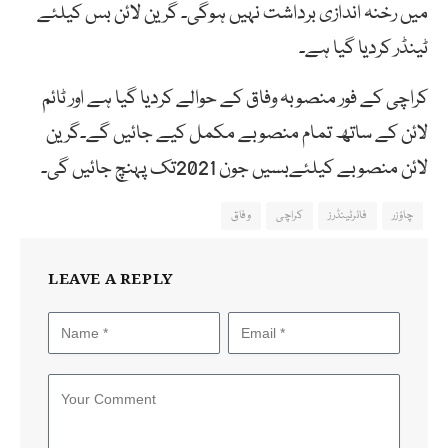
میں رخنہ اندازی برداشت نہیں ہوگی۔ گرین لائن بس کیلئے
ٹینڈر کردیا گیا ہے۔
کراچی کے فور منصوبہ وفاق کے حوالے کردیا گیا ہے اور ٹائم
لائن کے ساتھ تمام منصوبے مکمل کیے جائیں گے۔گرین
لائن منصوبے کیلئےبسیں جون 2021تک پہنچ جائیں گی۔
چاؤزر
فائرٹینڈرز
کراچی
وفاق
LEAVE A REPLY