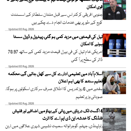
مائیک اسمتھ کو قومی ٹیسٹ ٹیم کا بیٹنگ کوچ بنائے جانے کا
قوی امکان
جنوبی افریقی کرکٹر اس سے قبل ملتان سلطانز کے اسسٹنٹ
کوچ کے طور پر بھی خدمات انجام دے چکے ہیں
Updated 03 Aug, 2026
تیل کی قیمتوں میں مزید کمی ہو گئی، پیٹرول و ڈیزل سستا
ہونے کا امکان
امریکی خام تیل کی فی بیرل قیمت مزید کمی کے ساتھ 78.97
ڈالر کی سطح پر آ گئی
Updated 03 Aug, 2026
اسلام آباد میں تعلیمی ادارے کل سے کھل جائیں گے، محکمہ
تعلیم سندھ کا بھی اہم اعلان
ہفتے میں 6 روز تدریس کا اطلاق صرف سرکاری اسکولوں پر ہوگا،
صوبائی وزیر تعلیم
Updated 02 Aug, 2026
4 اگست تک دریاؤں میں پانی کے بہاؤ میں اضافے اور فلیش
فلڈنگ کا خدشہ، این ڈی ایم اے کا الرٹ
راولپنڈی، جہلم، گوجرانوالہ سمیت نشیبی شہری علاقوں میں اربن