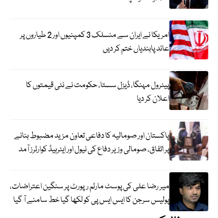
امریکا نے ایران سے منسلک 3 کمپنیوں اور 2 طیاروں پر
عائد پابندیاں ختم کر دیں
پیٹرول مہنگا، ڈیزل سستا، حکومت نے نئی قیمتوں کا
اعلان کر دیا
پاکستان اور صومالیہ کا دفاعی تعاون مزید مضبوط بنانے
پر اتفاق، صومالی وزیر دفاع کی نیول اور ایئرہیڈ کوارٹرز آمد
میر رضا علی کی پوسٹ مارٹم رپورٹ پر سنگین اعتراضات،
پولیس سرجن کا ایس ایس پی کو لکھا گیا خط سامنے آ گیا