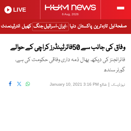
LIVE
6 Aug, 2026
صفحۂ اول
تازہ ترین
پاکستان
دنیا
ایران-اسرائیل جنگ
کھیل
انٹرٹینمنٹ
وفاق کی جانب سے 50فائرٹینڈرز کراچی کے حوالے
فائرانجنز کی دیکھ بھال ذمہ داری وفاقی حکومت کی ہے،
گورنر سندھ
|
شائع
January 10, 2021 3:16 PM
نیوز ڈیسک