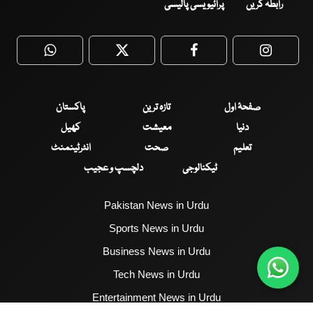
رابطہ کریں
پرائیویسی پالیسی
WhatsApp
Twitter
Facebook
Faceboo
صفحۂ اول
تازہ ترین
پاکستان
دنیا
معیشت
کھیل
تعلیم
صحت
انٹرٹینمنٹ
ٹیکنالوجی
دلچسپ و عجیب
Pakistan News in Urdu
Sports News in Urdu
Business News in Urdu
Tech News in Urdu
Entertainment News in Urdu