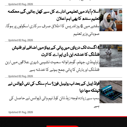
Updated 03 Aug, 2026
اسلام آباد میں تعلیمی ادارے کل سے کھل جائیں گے، محکمہ
تعلیم سندھ کا بھی اہم اعلان
ہفتے میں 6 روز تدریس کا اطلاق صرف سرکاری اسکولوں پر ہوگا،
صوبائی وزیر تعلیم
Updated 02 Aug, 2026
4 اگست تک دریاؤں میں پانی کے بہاؤ میں اضافے اور فلیش
فلڈنگ کا خدشہ، این ڈی ایم اے کا الرٹ
راولپنڈی، جہلم، گوجرانوالہ سمیت نشیبی شہری علاقوں میں اربن
فلڈنگ اور بارش کا پانی جمع ہونے کا خدشہ ہے
Updated 02 Aug, 2026
فولڈ ایبل کے بعد اب رولیبل فون؟ سام سنگ کی نئی ڈیوائس نے
تہلکہ مچا دیا
سب سے زیادہ توجہ زیڈ نائن کوڈ نیم والی ڈیوائس نے حاصل کی
ہے
Updated 01 Aug, 2026