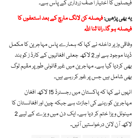
فیصلوں کا اختیار آصف زرداری کے پاس ہے۔
یہ بھی پڑھیں:
فیصلہ کن لانگ مارچ کے بعد استعفوں کا
فیصلہ ہو گا، رانا ثنا اللہ
وفاقی وزیر داخلہ نے کہا کہ ہمارے پاس مہاجرین کا مکمل
ڈیٹا موجود ہے اور 2 لاکھ جعلی افغانیوں کے کارڈ ز کو بند
بھی کردیا گیا ہے۔ مہاجرین میں غیر قانونی طور پر مقیم لوگ
بھی شامل ہیں جس پر غور کر رہے ہیں۔
انہوں نے کہا کہ پاکستان میں رجسٹرڈ 15 لاکھ افغان
مہاجرین کو رہنے کی اجازت ہے جبکہ چین اور افغانستان کا
مینوئل ویزا ختم کر دیا ہے۔ ایک دن میں ویزے کے لیے 2
لاکھ آن لائن درخواستیں آئیں۔