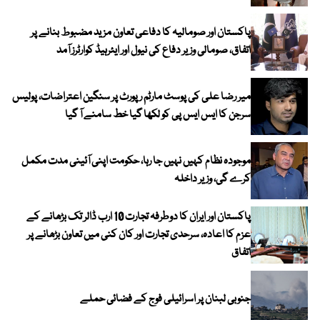
پاکستان اور صومالیہ کا دفاعی تعاون مزید مضبوط بنانے پر
اتفاق، صومالی وزیر دفاع کی نیول اور ایئرہیڈ کوارٹرز آمد
میر رضا علی کی پوسٹ مارٹم رپورٹ پر سنگین اعتراضات، پولیس
سرجن کا ایس ایس پی کو لکھا گیا خط سامنے آ گیا
موجودہ نظام کہیں نہیں جا رہا، حکومت اپنی آئینی مدت مکمل
کرے گی، وزیر داخلہ
پاکستان اور ایران کا دوطرفہ تجارت 10 ارب ڈالر تک بڑھانے کے
عزم کا اعادہ، سرحدی تجارت اور کان کنی میں تعاون بڑھانے پر
اتفاق
جنوبی لبنان پر اسرائیلی فوج کے فضائی حملے