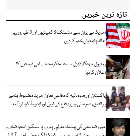
تازہ ترین خبریں
امریکا نے ایران سے منسلک 3 کمپنیوں اور 2 طیاروں پر
عائد پابندیاں ختم کر دیں
پیٹرول مہنگا، ڈیزل سستا، حکومت نے نئی قیمتوں کا
اعلان کر دیا
پاکستان اور صومالیہ کا دفاعی تعاون مزید مضبوط بنانے
پر اتفاق، صومالی وزیر دفاع کی نیول اور ایئرہیڈ کوارٹرز آمد
میر رضا علی کی پوسٹ مارٹم رپورٹ پر سنگین اعتراضات،
پولیس سرجن کا ایس ایس پی کو لکھا گیا خط سامنے آ گیا