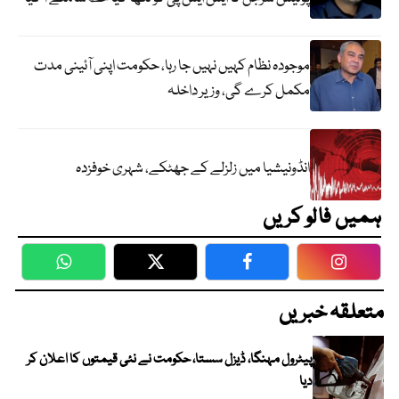
موجودہ نظام کہیں نہیں جا رہا، حکومت اپنی آئینی مدت
مکمل کرے گی، وزیر داخلہ
انڈونیشیا میں زلزلے کے جھٹکے، شہری خوفزدہ
ہمیں فالو کریں
WhatsApp
Twitter
Facebook
Faceboo
متعلقہ خبریں
پیٹرول مہنگا، ڈیزل سستا، حکومت نے نئی قیمتوں کا اعلان کر
دیا