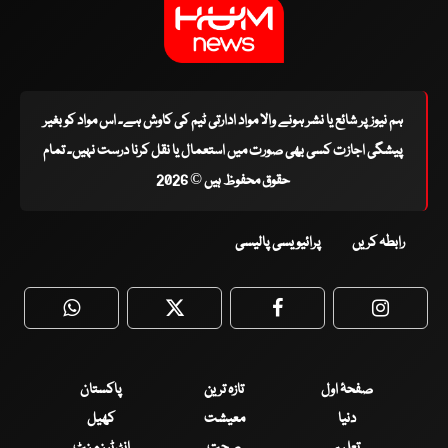
ہم نیوز پر شائع یا نشر ہونے والا مواد ادارتی ٹیم کی کاوش ہے۔ اس مواد کو بغیر
پیشگی اجازت کسی بھی صورت میں استعمال یا نقل کرنا درست نہیں۔ تمام
حقوق محفوظ ہیں © 2026
رابطہ کریں
پرائیویسی پالیسی
WhatsApp
Twitter
Facebook
Faceboo
صفحۂ اول
تازہ ترین
پاکستان
دنیا
معیشت
کھیل
تعلیم
صحت
انٹرٹینمنٹ