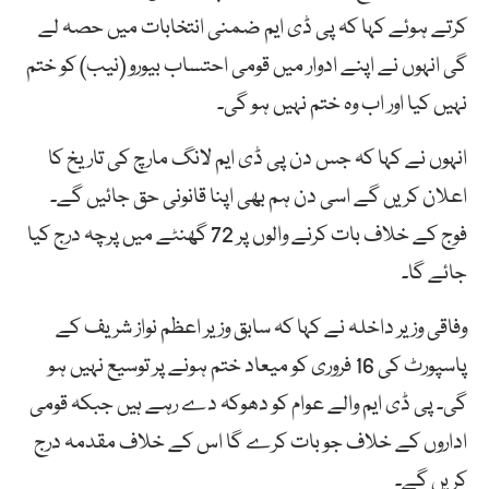
کرتے ہوئے کہا کہ پی ڈی ایم ضمنی انتخابات میں حصہ لے
گی انہوں نے اپنے ادوار میں قومی احتساب بیورو (نیب) کو ختم
نہیں کیا اور اب وہ ختم نہیں ہو گی۔
انہوں نے کہا کہ جس دن پی ڈی ایم لانگ مارچ کی تاریخ کا
اعلان کریں گے اسی دن ہم بھی اپنا قانونی حق جائیں گے۔
فوج کے خلاف بات کرنے والوں پر 72 گھنٹے میں پرچہ درج کیا
جائے گا۔
وفاقی وزیر داخلہ نے کہا کہ سابق وزیر اعظم نواز شریف کے
پاسپورٹ کی 16 فروری کو میعاد ختم ہونے پر توسیع نہیں ہو
گی۔ پی ڈی ایم والے عوام کو دھوکہ دے رہے ہیں جبکہ قومی
اداروں کے خلاف جو بات کرے گا اس کے خلاف مقدمہ درج
کریں گے۔