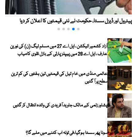
پیٹرول اور ڈیزل سستا، حکومت نے نئی قیمتوں کا اعلان کر دیا
آزاد کشمیر الیکشن ، ایل اے 27 میں مسلم لیگ (ن) کی نورین
عارف ، ایل اے 28 میں پیپلز پارٹی کے بازل نقوی کامیاب
عالمی منڈی میں خام تیل کی قیمتیں تین ہفتوں کی کم ترین
سطح پر آ گئیں
پشاور زلمی کے مالک جاوید آفریدی کی والدہ انتقال کر گئیں
سونا پھر سستا ہوگیا،فی تولہ اب کتنے میں ملے گا؟