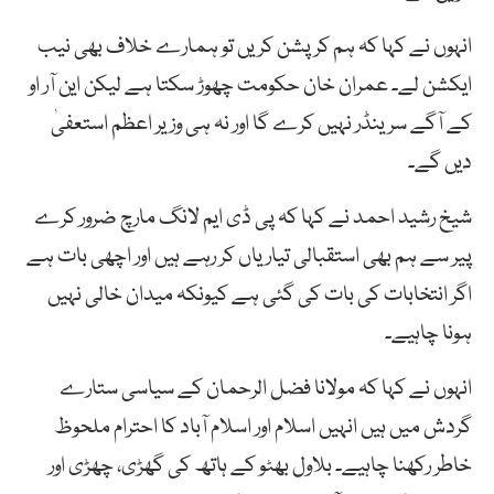
انہوں نے کہا کہ ہم کرپشن کریں تو ہمارے خلاف بھی نیب
ایکشن لے۔ عمران خان حکومت چھوڑ سکتا ہے لیکن این آر او
کے آگے سرینڈر نہیں کرے گا اور نہ ہی وزیر اعظم استعفیٰ
دیں گے۔
شیخ رشید احمد نے کہا کہ پی ڈی ایم لانگ مارچ ضرور کرے
پیر سے ہم بھی استقبالی تیاریاں کر رہے ہیں اور اچھی بات ہے
اگر انتخابات کی بات کی گئی ہے کیونکہ میدان خالی نہیں
ہونا چاہیے۔
انہوں نے کہا کہ مولانا فضل الرحمان کے سیاسی ستارے
گردش میں ہیں انہیں اسلام اور اسلام آباد کا احترام ملحوظ
خاطر رکھنا چاہیے۔ بلاول بھٹو کے ہاتھ کی گھڑی، چھڑی اور