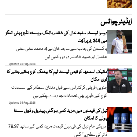
ایڈیٹرچوائس
دوسرا ٹیسٹ، ساجد خان کی شاندار بالنگ، ویسٹ انڈیز پہلی اننگز
میں 344 رنز پر آؤٹ
پاکستان کی جانب سے ساجد خان نے 4، محمد علی، علی
عثمان اور عبید شاہ نے دو دو وکٹیں لیں
Updated 03 Aug, 2026
مائیک اسمتھ کو قومی ٹیسٹ ٹیم کا بیٹنگ کوچ بنائے جانے کا
قوی امکان
جنوبی افریقی کرکٹر اس سے قبل ملتان سلطانز کے اسسٹنٹ
کوچ کے طور پر بھی خدمات انجام دے چکے ہیں
Updated 03 Aug, 2026
تیل کی قیمتوں میں مزید کمی ہو گئی، پیٹرول و ڈیزل سستا
ہونے کا امکان
امریکی خام تیل کی فی بیرل قیمت مزید کمی کے ساتھ 78.97
ڈالر کی سطح پر آ گئی