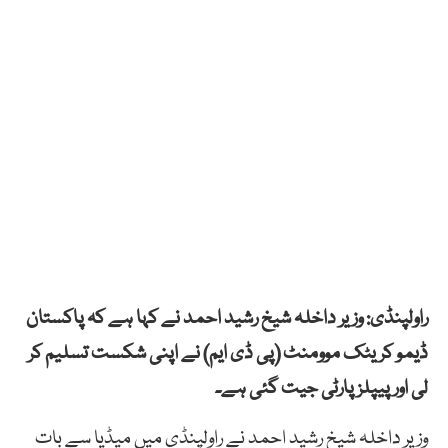
راولپنڈی: وزیر داخلہ شیخ رشید احمد نے کہا ہے کہ پاکستان
ڈیمو کریٹک موومنٹ (پی ڈی ایم) نے اپنی شکست تسلیم کر
لی اور پیپلز پارٹی جیت گئی ہے۔
وزیر داخلہ شیخ رشید احمد نے راولپنڈی میں میڈیا سے بات