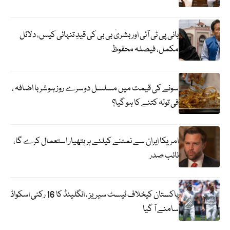
بانی پی ٹی آئی اور بشریٰ بی بی کی قیدِ تنہائی کیس، دلائل
مکمل، فیصلہ محفوظ
سونے کی قیمت میں مسلسل دوسرے روز ہوشربا اضافہ ،
فی تولہ کتنے کا ہو گیا؟
امریکا ایران سے نمٹنے کیلئے ہر ہتھیار استعمال کرے گا،
نائب صدر
پاکستان کیخلاف ٹیسٹ سیریز ، انگلینڈ کا 16 رکنی اسکواڈ
سامنے آ گیا