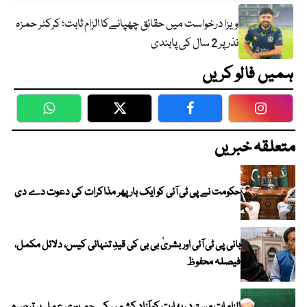
ویزا درخواست میں حقائق چھپانےکا الزام ثابت؛ کرکٹر حمزہ
نذر پر 2 سال کی پابندی
ہمیں فالو کریں
WhatsApp
Twitter
Facebook
Faceboo
متعلقہ خبریں
حکومت نے پی ٹی آئی کو ایک بارپھر مذاکرات کی دعوت دے دی
بانی پی ٹی آئی اور بشریٰ بی بی کی قیدِ تنہائی کیس، دلائل مکمل،
فیصلہ محفوظ