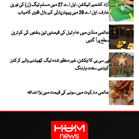
آزاد کشمیر الیکشن ، ایل اے 27 میں مسلم لیگ (ن) کی نورین
عارف ، ایل اے 28 میں پیپلز پارٹی کے بازل نقوی کامیاب
عالمی منڈی میں خام تیل کی قیمتیں تین ہفتوں کی کم ترین
سطح پر آ گئیں
پی سی بی کا ایکشن، غیر منظور شدہ لیگ کھیلنے والے کرکٹرز
کیلئے سخت وارننگ
عالمی مارکیٹ میں سونے کی قیمت میں بڑا اضافہ