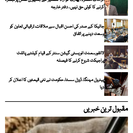
الزامات مسترد ، بھارت کو آزاد کشمیر کے جمہوری عمل پر تبصرہ
کرنے کا کوئی حق نہیں ، دفتر خارجہ
جائیکا کے صدر کی احسن اقبال سے ملاقات، ترقیاتی تعاون کو
وسعت دینے پر اتفاق
لاانفورسمنٹ انویسٹی گیشن سنٹر کے قیام کیلئے پائلٹ
پراجیکٹ شروع کرنے کا فیصلہ
پیٹرول مہنگا، ڈیزل سستا، حکومت نے نئی قیمتوں کا اعلان کر
دیا
مقبول ترین خبریں