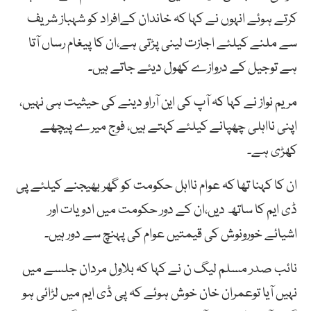
کرتے ہوئے انہوں نے کہا کہ خاندان کےافراد کو شہباز شریف
سے ملنے کیلئے اجازت لینی پڑتی ہے،ان کا پیغام رساں آتا
ہے توجیل کے دروازے کھول دیئے جاتے ہیں۔
مریم نواز نے کہا کہ آپ کی این آراو دینے کی حیثیت ہی نہیں،
اپنی نااہلی چھپانے کیلئے کہتے ہیں، فوج میرے پیچھے
کھڑی ہے۔
ان کا کہنا تھا کہ عوام نااہل حکومت کو گھر بھیجنے کیلئے پی
ڈی ایم کا ساتھ دیں،ان کے دور حکومت میں ادویات اور
اشیائے خورونوش کی قیمتیں عوام کی پہنچ سے دور ہیں۔
نائب صدر مسلم لیگ ن نے کہا کہ بلاول مردان جلسے میں
نہیں آیا توعمران خان خوش ہوئے کہ پی ڈی ایم میں لڑائی ہو