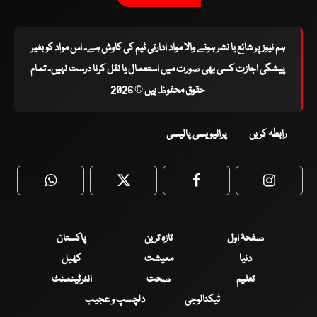
ہم نیوز پر شائع یا نشر ہونے والا مواد ادارتی ٹیم کی کاوش ہے۔ اس مواد کو بغیر
پیشگی اجازت کسی بھی صورت میں استعمال یا نقل کرنا درست نہیں۔ تمام
حقوق محفوظ ہیں © 2026
رابطہ کریں
پرائیویسی پالیسی
WhatsApp
Twitter
Facebook
Faceboo
صفحۂ اول
تازہ ترین
پاکستان
دنیا
معیشت
کھیل
تعلیم
صحت
انٹرٹینمنٹ
ٹیکنالوجی
دلچسپ و عجیب