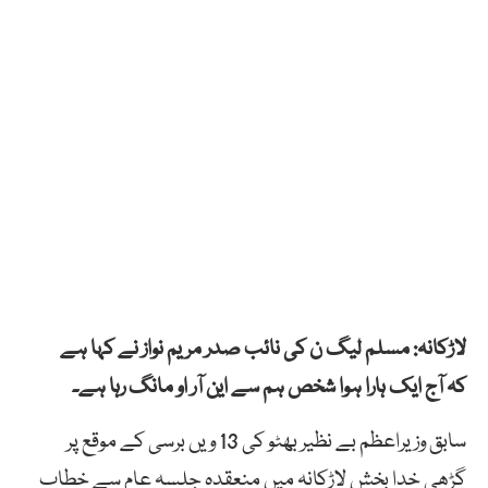
لاڑکانہ: مسلم لیگ ن کی نائب صدر مریم
نواز
نے
کہا
ہے
کہ آج ایک ہارا ہوا شخص ہم سے این آر او مانگ رہا ہے۔
سابق وزیراعظم بے نظیر بھٹو کی 13 ویں برسی کے موقع پر
گڑھی خدا بخش لاڑکانہ میں منعقدہ جلسہ عام سے خطاب