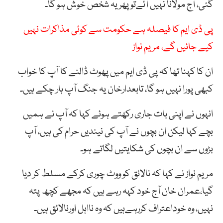
گئی، آج مولانا نہیں آئےتو پھر یہ شخص خوش ہو گا۔
‏پی ڈی ایم کا فیصلہ ہے حکومت سے کوئی مذاکرات نہیں
کیے جائیں گے، مریم نواز
ان کا کہنا تھا کہ پی ڈی ایم میں پھوٹ ڈالنے کا آپ کا خواب
کبھی پورا نہیں ہو گا، تابعدارخان یہ جنگ آپ ہار چکے ہیں۔
انہوں نے اپنی بات جاری رکھتے ہوئے کہا کہ آپ نے ہمیں
بچے کہا لیکن ان بچوں نے آپ کی نیندیں حرام کی ہیں، آپ
بڑوں سے ان بچوں کی شکایتیں لگاتے ہو۔
مریم نواز نے کہا کہ
نالائق
کو
ووٹ
چوری
کرکے
مسلط
کر دیا
گیا
،
عمران خان آج خود کہہ رہے ہیں کہ مجھے کچھ پتہ
نہیں، وہ خوداعتراف کررہےہیں کہ وہ نااہل اورنالائق ہیں۔