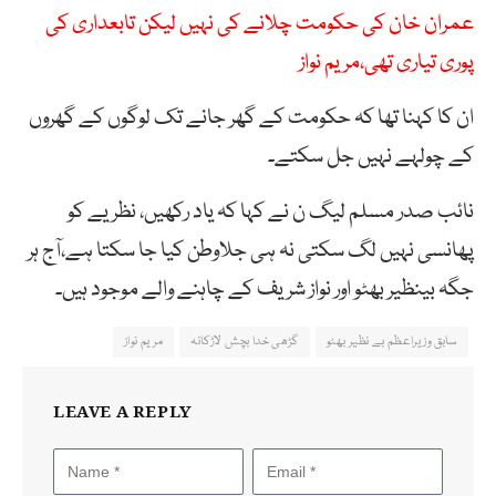
عمران خان کی حکومت چلانے کی نہیں لیکن تابعداری کی
پوری تیاری تھی،مریم نواز
ان کا کہنا تھا کہ حکومت
کے
گھر
جانے
تک
لوگوں
کے
گھروں
کے
چولہے
نہیں
جل
سکتے۔
نائب صدر مسلم لیگ ن نے کہا کہ یاد رکھیں، نظریے کو
پھانسی نہیں لگ سکتی نہ ہی جلاوطن کیا جا سکتا ہے،آج ہر
جگہ بینظیر بھٹو اور نواز شریف کے چاہنے والے موجود ہیں۔
سابق وزیراعظم بے نظیر بھٹو
گڑھی خدا بچش لاڑکانہ
مریم نواز
LEAVE A REPLY