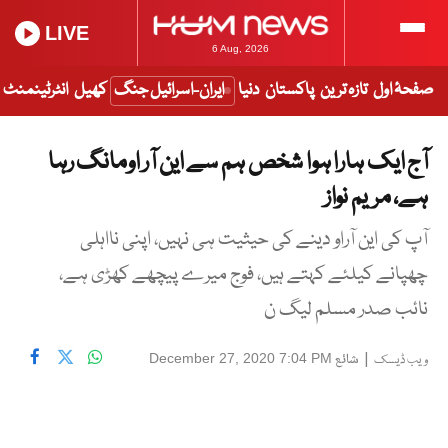
LIVE
6 Aug, 2026
صفحۂ اول
تازہ ترین
پاکستان
دنیا
ایران-اسرائیل جنگ
کھیل
انٹرٹینمنٹ
آج ایک ہارا ہوا شخص ہم سے این آر اومانگ رہا
ہے، مریم نواز
آپ کی این آراو دینے کی حیثیت ہی نہیں، اپنی نااہلی
چھپانے کیلئے کہتے ہیں، فوج میرے پیچھے کھڑی ہے،
نائب صدر مسلم لیگ ن
|
شائع
December 27, 2020 7:04 PM
ویب ڈیسک