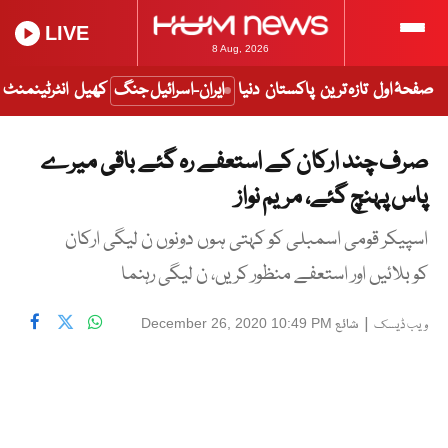
LIVE
8 Aug, 2026
صفحۂ اول
تازہ ترین
پاکستان
دنیا
ایران-اسرائیل جنگ
کھیل
انٹرٹینمنٹ
صرف چند ارکان کے استعفے رہ گئے باقی میرے
پاس پہنچ گئے، مریم نواز
اسپیکر قومی اسمبلی کو کہتی ہوں دونوں ن لیگی ارکان
کو بلائیں اور استعفے منظور کریں، ن لیگی رہنما
|
شائع
December 26, 2020 10:49 PM
ویب ڈیسک