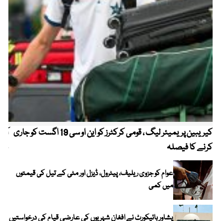
کیریبین پریمیئر لیگ ، قومی کرکٹرز کو این او سی 19 اگست کو جاری
آز
کرنے کا فیصلہ
چھی
عوام کو جزوی ریلیف، پیٹرول، ڈیزل اور مٹی کے تیل کی قیمتوں
میں کمی
پشاور ہائیکورٹ نے افغان شہریوں کی عارضی قیام کی درخواستیں