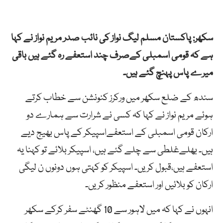
سکھر: پاکستان مسلم لیگ نواز کی نائب صدر مریم نواز نے کہا
ہے کہ قومی اسمبلی کےصرف چند استعفے رہ گئے ہیں باقی
میرے پاس پہنچ گئے ہیں۔
سندھ کے ضلع سکھر میں ورکرز کنونشن سے خطاب کرتے
ہوئے مریم نواز نے کہا کہ کسی نے شرارت سے ہمارے دو
ارکان قومی اسمبلی کے استعفےاسپیکر کے پاس بھیج دیے
ہیں۔ بھلےغلطی سے چلے گئے ہیں، اسپیکر بلائے تو کہنا یہ
استعفے ہیں،قبول کریں۔ اسپیکر کو کہتی ہوں دونوں ن لیگی
ارکان کو بلائیں اور استعفے منظور کریں۔
انہوں نے کہا کہ میں لاہور سے 10 گھنٹے سفر کرکے سکھر