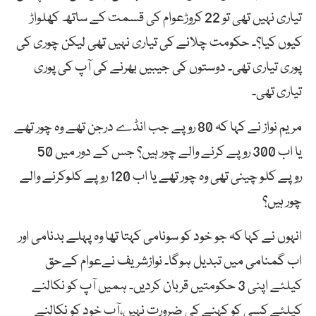
تیاری نہیں تھی تو 22 کروڑعوام کی قسمت کے ساتھ کھلواڑ
کیوں کیا؟۔ حکومت چلانے کی تیاری نہیں تھی لیکن چوری کی
پوری تیاری تھی۔ دوستوں کی جیبیں بھرنے کی آپ کی پوری
تیاری تھی۔
مریم نواز نے کہا کہ 80 روپے جب انڈے درجن تھے وہ چور تھے
یا اب 300 روپے کرنے والے چور ہیں؟ جس کے دور میں 50
روپے کلو چینی تھی وہ چور تھے یا اب 120 روپے کلوکرنے والے
چور ہیں؟
انہوں نے کہا کہ جو خود کو سونامی کہتا تھا وہ پہلے بدنامی اور
اب گمنامی میں تبدیل ہوگا۔ نوازشریف نےعوام کےحق
کیلئے اپنی 3 حکومتیں قربان کردیں۔ ہمیں آپ کو نکالنے
کیلئے کسی کو کہنے کی ضرورت نہیں،آپ خود کو نکالنے