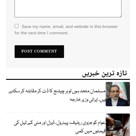
Save my name, email, and website in this browser
for the next time I comment.
تازہ ترین خبریں
مسلمان متحد ہوں تو ہر چیلنج کا ڈٹ کر مقابلہ کر سکتے
ہیں، ایرانی وزیر خارجہ
عوام کو جزوی ریلیف، پیٹرول، ڈیزل اور مٹی کے تیل کی
قیمتوں میں کمی