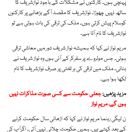
پہنچی ہوں۔ کارکنوں نے مشکلات کے باجود نوازشریف کا
ساتھ نہیں چھوڑا۔ نوازشریف کا مقصد آگے بڑھانے پر کارکنوں
کوسلام پیش کرتی ہوں۔ ملک کی ترقی کی بات ہوتی ہے تو
نوازشریف کا نام آتا ہے۔
مریم نواز نے کہا کہ ہمیشہ نواز شریف دور میں معاشی ترقی
ہوئی۔ جس موٹروے پر سفرکر کے آئی ہوں وہ نواز شریف نے
بنائی۔ ملک میں ترقی کی ہر تختی پر صرف نوازشریف کا نام
لکھا ہوا ہے۔
مزید پڑھیں:
جعلی حکومت سے کسی صورت مذاکرات نہیں
ہوں گے، مریم نواز
ن لیگی رہنما مریم نواز نے کہا کہ اڑھائی سال حکومت کرنے
کے بعد کہتے ہیں، ہمیں حکومت چلانی نہیں آتی۔ اگرآپ کی