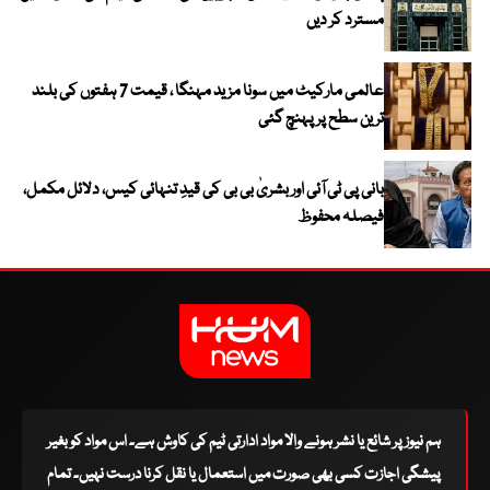
مسترد کر دیں
عالمی مارکیٹ میں سونا مزید مہنگا ، قیمت 7 ہفتوں کی بلند
ترین سطح پر پہنچ گئی
بانی پی ٹی آئی اور بشریٰ بی بی کی قیدِ تنہائی کیس، دلائل مکمل،
فیصلہ محفوظ
ہم نیوز پر شائع یا نشر ہونے والا مواد ادارتی ٹیم کی کاوش ہے۔ اس مواد کو بغیر
پیشگی اجازت کسی بھی صورت میں استعمال یا نقل کرنا درست نہیں۔ تمام