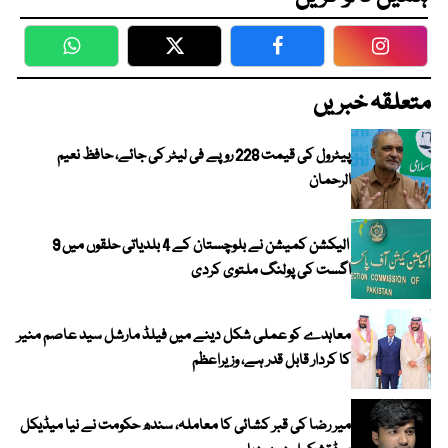
WhatsApp
Twitter
Facebook
Faceboo
متعلقہ خبریں
پیٹرول کی قیمت 228 روپے فی لیٹر کی جائے، حافظ نعیم
الرحمان
الیکشن کمیشن نے بلوچستان کے 4 بلدیاتی حلقوں میں 9
اگست کی پولنگ ملتوی کردی
معاہدے کو عملی شکل دینے میں فیلڈ مارشل سید عاصم منیر
کا کردار قابل قدر ہے، وزیراعظم
میر رضا کی قبر کشائی کا معاملہ، سندھ حکومت نے نیا میڈیکل