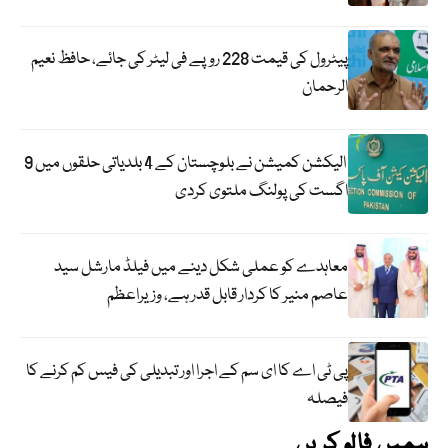
پیٹرول کی قیمت 228 روپے فی لیٹر کی جائے، حافظ نعیم
الرحمان
الیکشن کمیشن نے بلوچستان کے 4 بلدیاتی حلقوں میں 9
اگست کی پولنگ ملتوی کردی
معاہدے کو عملی شکل دینے میں فیلڈ مارشل سید
عاصم منیر کا کردار قابل قدر ہے، وزیراعظم
پی ٹی اے کا ای سم کے اجرا اور تبدیلی کی فیس کم کرنے کا
فیصلہ
ہمیں فالو کریں