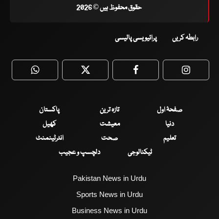
حقوق محفوظ ہیں © 2026
رابطہ کریں
پرائیویسی پالیسی
WhatsApp
Twitter
Facebook
Faceboo
صفحۂ اول
تازہ ترین
پاکستان
دنیا
معیشت
کھیل
تعلیم
صحت
انٹرٹینمنٹ
ٹیکنالوجی
دلچسپ و عجیب
Pakistan News in Urdu
Sports News in Urdu
Business News in Urdu