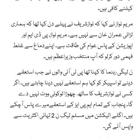
کیلئے کافی ہیں۔
مریم نواز نے کہا کہ نوازشریف نے پہلے دن کہا تھا کہ ہماری
لڑائی عمران خان سے نہیں ہے۔ مریم نواز، پی ڈی ایم اور
اپوزیشن کے پاس عوام کی طاقت ہے۔ اپنےدماغ سے غلط
فہمی دور کرلو کہ آپ منتخب وزیراعظم ہیں۔
ن لیگی رہنما کا کہنا تھا پی ٹی آئی والوں نے جب استعفے
دیئے تو اسپیکر کو کہا ہم استعفے نہیں دینا چاہتے ہیں۔ اگر
کسی نے نوازشریف کا ساتھ چھوڑا توکوئی ووٹ نہیں دے
گا۔ پنجاب کے تمام ایم پی ایز کے استعفےمیرے پاس آچکے
ہیں۔ اگلے الیکشن میں مسلم لیگ ن 2 تہائی اکثریت سے
واپس آئے گی۔