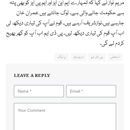
مریم نواز نے کہا کہ تمہارے ایم این ایز اور ایم پی ایز کو بھی پتہ
ہے حکومت جانے والی ہے۔ لوگ جانتے ہیں عمران خان
جارہے ہیں،نوازشریف آرہے ہیں۔ قوم نےآپ کی تیاری دیکھ لی
اب آپ قوم کی تیاری دیکھ لیں۔ پی ڈی ایم اب آپ کو گھر بھیج
کردم لے گی۔
استعفی
پی ڈی ایم
مریم نواز
ن لیگ
LEAVE A REPLY