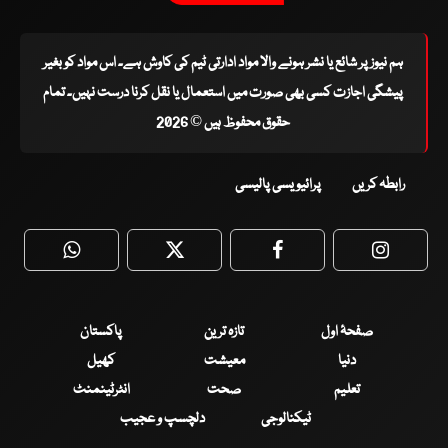
ہم نیوز پر شائع یا نشر ہونے والا مواد ادارتی ٹیم کی کاوش ہے۔ اس مواد کو بغیر
پیشگی اجازت کسی بھی صورت میں استعمال یا نقل کرنا درست نہیں۔ تمام
حقوق محفوظ ہیں © 2026
رابطہ کریں
پرائیویسی پالیسی
WhatsApp
Twitter
Facebook
Faceboo
صفحۂ اول
تازہ ترین
پاکستان
دنیا
معیشت
کھیل
تعلیم
صحت
انٹرٹینمنٹ
ٹیکنالوجی
دلچسپ و عجیب