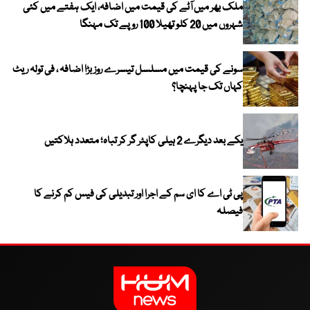
ملک بھر میں آٹے کی قیمت میں اضافہ، ایک ہفتے میں کئی
شہروں میں 20 کلو تھیلا 100 روپے تک مہنگا
سونے کی قیمت میں مسلسل تیسرے روز بڑا اضافہ ، فی تولہ ریٹ
کہاں تک جا پہنچا؟
یکے بعد دیگرے 2 ہیلی کاپٹر گر کر تباہ؛ متعدد ہلاکتیں
پی ٹی اے کا ای سم کے اجرا اور تبدیلی کی فیس کم کرنے کا
فیصلہ