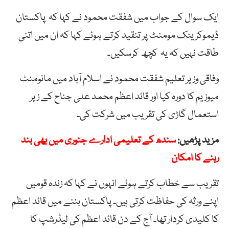
ایک سوال کے جواب میں شفقت محمود نے کہا کہ پاکستان
ڈیموکریٹک مومنٹ پر تنقید کرتے ہوئے کہا کہ ان میں اتنی
طاقت نہیں کہ یہ کچھ کرسکیں۔
وفاقی وزیر تعلیم شفقت محمود نے اسلام آباد میں مانومنٹ
میوزیم کا دورہ کیا اور قائد اعظم محمد علی جناح کے زیر
استعمال گاڑی کی تقریب میں شرکت کی۔
مزید پڑھیں:
سندھ کے تعلیمی ادارے جنوری میں بھی بند
رہنے کا امکان
تقریب سے خطاب کرتے ہوئے انہوں نے کہا کہ زندہ قومیں
اپنے ورثہ کی حفاظت کرتی ہیں۔ پاکستان بننے میں قائد اعظم
کا کلیدی کردار تھا۔ آج کے دن قائد اعظم کی لیڈرشپ کا