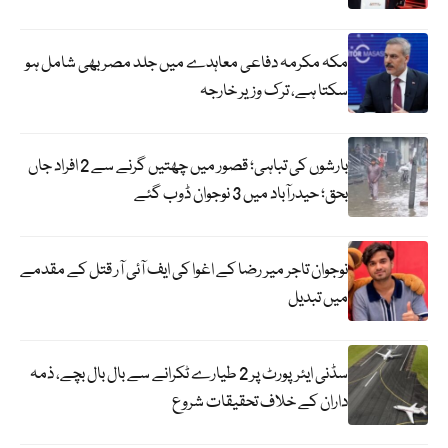
مکہ مکرمہ دفاعی معاہدے میں جلد مصر بھی شامل ہو
سکتا ہے، ترک وزیر خارجہ
بارشوں کی تباہی؛ قصور میں چھتیں گرنے سے 2 افراد جاں
بحق؛ حیدرآباد میں 3 نوجوان ڈوب گئے
نوجوان تاجر میر رضا کے اغوا کی ایف آئی آر قتل کے مقدمے
میں تبدیل
سڈنی ایئرپورٹ پر 2 طیارے ٹکرانے سے بال بال بچے، ذمہ
داران کے خلاف تحقیقات شروع