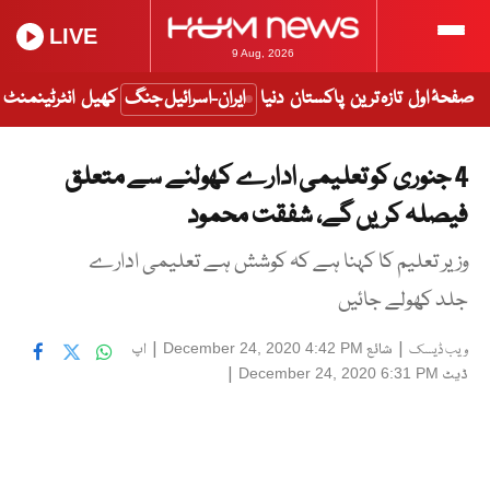
LIVE
9 Aug, 2026
صفحۂ اول
تازہ ترین
پاکستان
دنیا
ایران-اسرائیل جنگ
کھیل
انٹرٹینمنٹ
4 جنوری کو تعلیمی ادارے کھولنے سے متعلق
فیصلہ کریں گے، شفقت محمود
وزیر تعلیم کا کہنا ہے کہ کوشش ہے تعلیمی ادارے
جلد کھولے جائیں
|
شائع
|
اپ
December 24, 2020 4:42 PM
ویب ڈیسک
ڈیٹ
|
December 24, 2020 6:31 PM