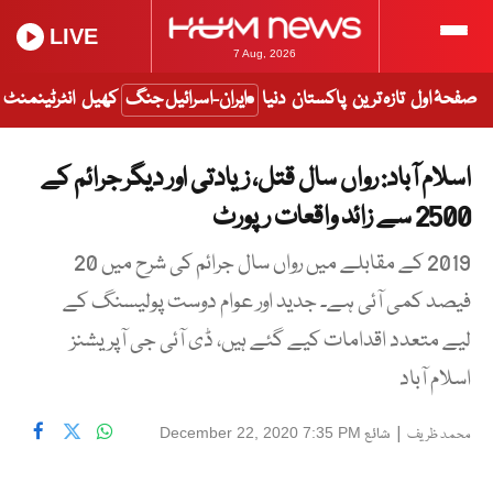
LIVE
7 Aug, 2026
صفحۂ اول
تازہ ترین
پاکستان
دنیا
ایران-اسرائیل جنگ
کھیل
انٹرٹینمنٹ
اسلام آباد: رواں سال قتل، زیادتی اور دیگر جرائم کے
2500 سے زائد واقعات رپورٹ
2019 کے مقابلے میں رواں سال جرائم کی شرح میں 20
فیصد کمی آئی ہے۔ جدید اور عوام دوست پولیسنگ کے
لیے متعدد اقدامات کیے گئے ہیں، ڈی آئی جی آپریشنز
اسلام آباد
|
شائع
December 22, 2020 7:35 PM
محمد ظریف