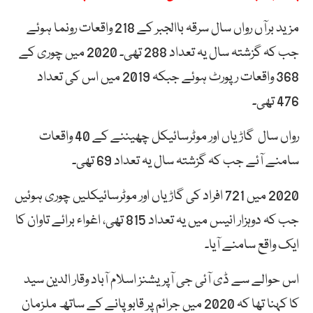
مزید برآں رواں سال سرقہ باالجبر کے 218 واقعات رونما ہوئے
جب کہ گزشتہ سال یہ تعداد 288 تھی۔ 2020 میں چوری کے
368 واقعات رپورٹ ہوئے جبکہ 2019 میں اس کی تعداد
476 تھی۔
رواں سال گاڑیاں اور موٹرسائیکل چھیننے کے 40 واقعات
سامنے آئے جب کہ گزشتہ سال یہ تعداد 69 تھی۔
2020 میں 721 افراد کی گاڑیاں اور موٹرسائیکلیں چوری ہوئیں
جب کہ دوہزار انیس میں یہ تعداد 815 تھی، اغواء برائے تاوان کا
ایک واقع سامنے آیا۔
اس حوالے سے ڈی آئی جی آپریشنز اسلام آباد وقار الدین سید
کا کہنا تھا کہ 2020 میں جرائم پر قابو پانے کے ساتھ ملزمان