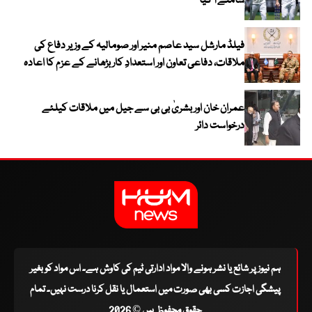
سامنے آ گیا
فیلڈ مارشل سید عاصم منیر اور صومالیہ کے وزیر دفاع کی
ملاقات، دفاعی تعاون اور استعدادِ کار بڑھانے کے عزم کا اعادہ
عمران خان اور بشریٰ بی بی سے جیل میں ملاقات کیلئے
درخواست دائر
ہم نیوز پر شائع یا نشر ہونے والا مواد ادارتی ٹیم کی کاوش ہے۔ اس مواد کو بغیر
پیشگی اجازت کسی بھی صورت میں استعمال یا نقل کرنا درست نہیں۔ تمام
حقوق محفوظ ہیں © 2026