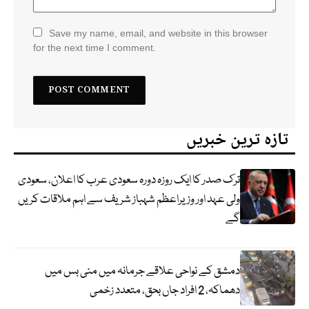
Save my name, email, and website in this browser
for the next time I comment.
تازہ ترین خبریں
ترک صدر کا ایک روزہ دورہ سعودی عرب کا اعلان، سعودی
ولی عہد اور وزیراعظم شہباز شریف سے اہم ملاقات کریں
گے
دمشق کے نواحی علاقے جرمانہ میں منی بس میں
دھماکہ، 2 افراد جاں بحق، متعدد زخمی