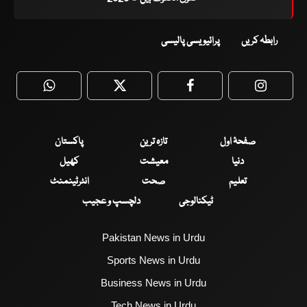
رابطہ کریں
پرائیویسی پالیسی
WhatsApp
Twitter
Facebook
Faceboo
صفحۂ اول
تازہ ترین
پاکستان
دنیا
معیشت
کھیل
تعلیم
صحت
انٹرٹینمنٹ
ٹیکنالوجی
دلچسپ و عجیب
Pakistan News in Urdu
Sports News in Urdu
Business News in Urdu
Tech News in Urdu