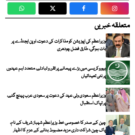
WhatsApp
Twitter
Facebook
Faceboo
متعلقہ خبریں
وزیراعظم کی اپوزیشن کو مذاکرات کی دعوت، اوپن ایجنڈے پر
بات ہوگی، طارق فضل چودھری
بیوروکریسی میں بڑے پیمانے پر تقرر و تبادلے، متعدد اہم عہدوں
پر نئی تعیناتیاں
وزیراعظم سعودی ولی عہد کی دعوت پر سعودی عرب پہنچ گئے،
پر تپاک استقبال
چین کے صدر کا خصوصی خط وزیراعظم شہباز شریف کے نام،
پاک چین شراکت داری مزید مضبوط بنانے کے عزم کا اظہار