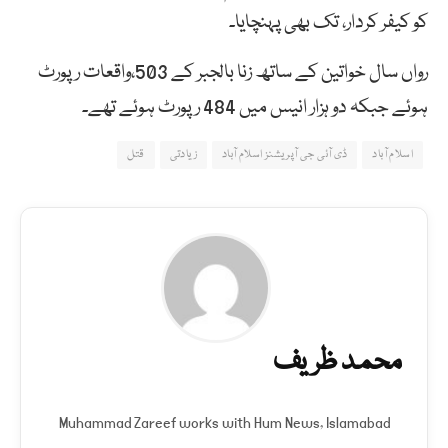
کو کیفر کردار، تک بھی پہنچایا۔
رواں سال خواتین کے ساتھ زنا بالجبر کے 503،واقعات رپورٹ
ہوئے جبکہ دو ہزار انیس میں 484 رپورٹ ہوئے تھے۔
اسلام آباد
ڈی آئی جی آپریشنز اسلام آباد
زیادتی
قتل
محمد ظریف
Muhammad Zareef works with Hum News, Islamabad