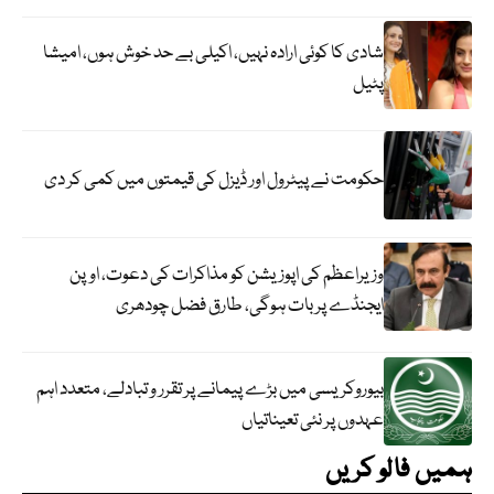
شادی کا کوئی ارادہ نہیں، اکیلی بے حد خوش ہوں، امیشا
پٹیل
حکومت نے پیٹرول اور ڈیزل کی قیمتوں میں کمی کر دی
وزیراعظم کی اپوزیشن کو مذاکرات کی دعوت، اوپن
ایجنڈے پر بات ہوگی، طارق فضل چودھری
بیوروکریسی میں بڑے پیمانے پر تقرر و تبادلے، متعدد اہم
عہدوں پر نئی تعیناتیاں
ہمیں فالو کریں