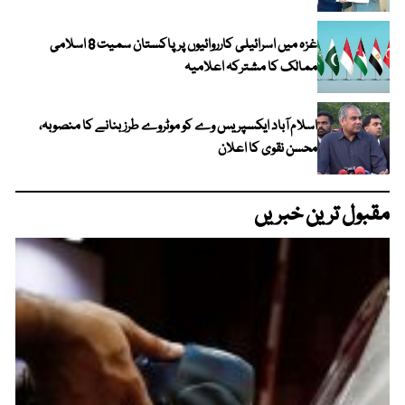
غزہ میں اسرائیلی کارروائیوں پر پاکستان سمیت 8 اسلامی
ممالک کا مشترکہ اعلامیہ
اسلام آباد ایکسپریس وے کو موٹروے طرز بنانے کا منصوبہ،
محسن نقوی کا اعلان
مقبول ترین خبریں