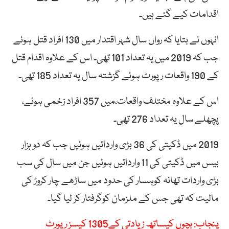
اقدامات کیے گئے ہیں۔
انہوں نے بتایا کہ رواں سال شہر اقتدار میں 130 افراد قتل ہوئے
جب کہ 2019 میں یہ تعداد 101 تھی۔ اس کے علاوہ اقدام قتل
کے 190 واقعات رپورٹ ہوئے گزشتہ سال یہ تعداد 185 تھی۔
اس کے علاوہ مختلف واقعات،میں 357 افراد زخمی ہوئے،
پچھلے سال یہ تعداد 276 تھی۔
2019 میں ڈکیتی کی 36 بڑی وارداتیں ہوئیں جب کہ دو ہزار
بیس میں ڈکیتی کی 11 وارداتیں ہوئیں جن میں سال کی سب
بڑی واردات تھانہ کوہسار کی حدود میں ساڑھے چار کروڑ کی
مالیت کہ تھی جس کے ملزمان کوگرفتار کر لیا گیا۔
پنجاب: بچوں کیساتھ زیادتی کے1305 کیسز رپورٹ