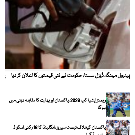
پیٹرول مہنگا، ڈیزل سستا، حکومت نے نئی قیمتوں کا اعلان کر دیا
پنج
ویمنز ایشیا کپ 2026، پاکستان اور بھارت کا مقابلہ دبئی میں
ہو گا
پاکستان کیخلاف ٹیسٹ سیریز ، انگلینڈ کا 16 رکنی اسکواڈ