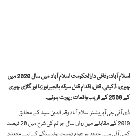
اسلام آباد: وفاقی دارالحکومت اسلام آباد میں سال 2020 میں
چوری، ڈکیتی، قتل، اقدام قتل سرقہ بالجبر اور زنا اور گاڑی چوری
کے 2500 کے قریب واقعات رپورٹ ہوئے۔
ڈی آئی جی آپریشنز اسلام آباد وقار الدین سید کے مطابق
2019 کے مقابلے میں رواں سال جرائم کی شرح میں 20 فیصد
کمی آئی ہے۔ جدید اور عوام دوست پولیسنگ کے لیے متعدد