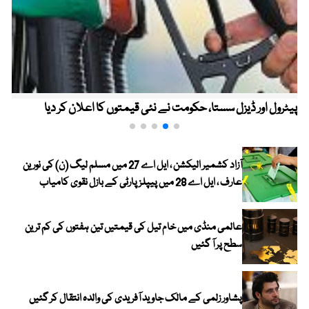
پیٹرول اور ڈیزل سستا، حکومت نے نئی قیمتوں کا اعلان کر دیا
آزاد کشمیر الیکشن ، ایل اے 27 میں مسلم لیگ (ن) کی نورین
عارف ، ایل اے 28 میں پیپلز پارٹی کے بازل نقوی کامیاب
عالمی منڈی میں خام تیل کی قیمتیں تین ہفتوں کی کم ترین
سطح پر آ گئیں
پشاور زلمی کے مالک جاوید آفریدی کی والدہ انتقال کر گئیں