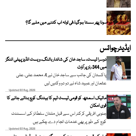
سونا پھر سستا ہوگیا،فی تولہ اب کتنے میں ملے گا؟
ایڈیٹرچوائس
دوسرا ٹیسٹ، ساجد خان کی شاندار بالنگ، ویسٹ انڈیز پہلی اننگز
میں 344 رنز پر آؤٹ
پاکستان کی جانب سے ساجد خان نے 4، محمد علی، علی
عثمان اور عبید شاہ نے دو دو وکٹیں لیں
Updated 03 Aug, 2026
مائیک اسمتھ کو قومی ٹیسٹ ٹیم کا بیٹنگ کوچ بنائے جانے کا
قوی امکان
جنوبی افریقی کرکٹر اس سے قبل ملتان سلطانز کے اسسٹنٹ
کوچ کے طور پر بھی خدمات انجام دے چکے ہیں
Updated 03 Aug, 2026