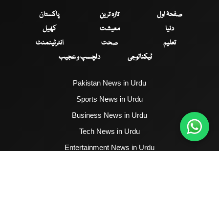
صفحۂ اول
تازہ ترین
پاکستان
دنیا
معیشت
کھیل
تعلیم
صحت
انٹرٹینمنٹ
ٹیکنالوجی
دلچسپ و عجیب
Pakistan News in Urdu
Sports News in Urdu
Business News in Urdu
Tech News in Urdu
Entertainment News in Urdu
Health News in Urdu
Hum News English