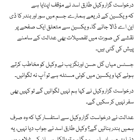
درخواست گزار وکیل طارق اسد نے مؤقف اپنایا ہے
کہ ویکسین کے ذریعے ہمارے جسم میں سور اور بندر کا ڈی
این اے ڈالا جائے گا۔ ویکسین سے متعلق ایک صفحے پر
نقشے کی صورت میں تفصیلات بھی عدالت کے سامنے
پیش کی گئی ہیں۔
جسٹس میاں گل حسن اورنگزیب نے وکیل کو مخاطب کرتے
ہوئے کہا ویکسین میں کوئی مسئلہ ہے تو آپ نہ لگوائیں۔
درخواست گزار وکیل نے کہا ہم نہیں لگوائیں گے تو کہیں بھی
سفر نہیں کر سکیں گے۔
عدالت نے درخواست گزار وکیل سے استفسار کیا کہ وہ صرف
ہمیں بندر بنائیں گے؟ وکیل طارق اسد نے جواب دیا نہیں، یہ
دنیا بھر میں ایسا ہی ہو گا ہم تو بالکل ہی ان کے غلام ہوں