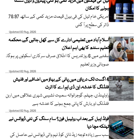
تیل کی قیمتوں میں مزید کمی ہو گئی، پیٹرول و ڈیزل سستا
ہونے کا امکان
امریکی خام تیل کی فی بیرل قیمت مزید کمی کے ساتھ 78.97
ڈالر کی سطح پر آ گئی
Updated 03 Aug, 2026
اسلام آباد میں تعلیمی ادارے کل سے کھل جائیں گے، محکمہ
تعلیم سندھ کا بھی اہم اعلان
ہفتے میں 6 روز تدریس کا اطلاق صرف سرکاری اسکولوں پر ہوگا،
صوبائی وزیر تعلیم
Updated 02 Aug, 2026
4 اگست تک دریاؤں میں پانی کے بہاؤ میں اضافے اور فلیش
فلڈنگ کا خدشہ، این ڈی ایم اے کا الرٹ
راولپنڈی، جہلم، گوجرانوالہ سمیت نشیبی شہری علاقوں میں اربن
فلڈنگ اور بارش کا پانی جمع ہونے کا خدشہ ہے
Updated 02 Aug, 2026
فولڈ ایبل کے بعد اب رولیبل فون؟ سام سنگ کی نئی ڈیوائس نے
تہلکہ مچا دیا
سب سے زیادہ توجہ زیڈ نائن کوڈ نیم والی ڈیوائس نے حاصل کی