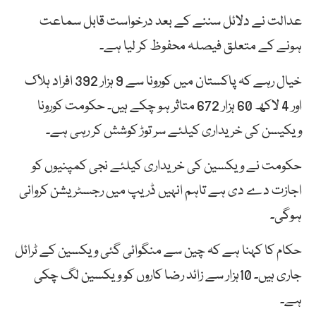
عدالت نے دلائل سننے کے بعد درخواست قابل سماعت
ہونے کے متعلق فیصلہ محفوظ کر لیا ہے۔
خیال رہے کہ پاکستان میں کورونا سے 9 ہزار 392 افراد ہلاک
اور 4 لاکھ 60 ہزار 672 متاثر ہو چکے ہیں۔ حکومت کورونا
ویکیسن کی خریداری کیلئے سر توڑ کوشش کر رہی ہے۔
حکومت نے ویکسین کی خریداری کیلئے نجی کمپنیوں کو
اجازت دے دی ہے تاہم انہیں ڈریپ میں رجسٹریشن کروانی
ہوگی۔
حکام کا کہنا ہے کہ چین سے منگوائی گئی ویکسین کے ٹرائل
جاری ہیں۔ 10ہزار سے زائد رضا کاروں کو ویکسین لگ چکی
ہے۔