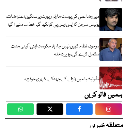
میر رضا علی کی پوسٹ مارٹم رپورٹ پر سنگین اعتراضات،
پولیس سرجن کا ایس ایس پی کو لکھا گیا خط سامنے آ گیا
موجودہ نظام کہیں نہیں جا رہا، حکومت اپنی آئینی مدت
مکمل کرے گی، وزیر داخلہ
انڈونیشیا میں زلزلے کے جھٹکے، شہری خوفزدہ
ہمیں فالو کریں
WhatsApp
Twitter
Facebook
Faceboo
متعلقہ خبریں