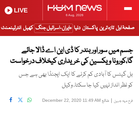
LIVE
6 Aug, 2026
صفحۂ اول
تازہ ترین
پاکستان
دنیا
ایران-اسرائیل جنگ
کھیل
انٹرٹینمنٹ
جسم میں سور اور بندر کا ڈی این اے ڈالا جائے
گا،کورونا ویکسین کی خریداری کیخلاف درخواست
بل گیٹس کا آبادی کم کرنے کا ایک ایجنڈا بھی ہے جس
کو نظر انداز نہیں کیا جا سکتا، وکیل
|
شائع
December 22, 2020 11:49 AM
فرح مہہ جبین