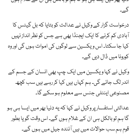
گے۔
درخواست گزار کے وکیل نے عدالت کو بتایا کہ بل گیٹس کا
آبادی کم کرنے کا ایک ایجنڈا بھی ہے جس کو نظر انداز نہیں
کیا جا سکتا۔ اس ویکسین سے لوگوں کی اموات ہوں گی اور وہ
کورونا میں ڈال دیں گے۔
وکیل نے کہا ویکسین میں ایک چپ بھی انسان کے جسم کے
اندر لگ جائے گی۔ ہم کہاں ہیں کیا کر رہے ہیں سب کچھ
مصنوعی اینٹلی جنس سے معلوم ہو سکے گا۔
عدالتی استفسار پر وکیل نے کہا کہ یہ دنیا بھر میں ایسا ہی ہو
گا ہم تو بالکل ہی ان کے غلام ہوں گے۔ اس وقت گویا بطور
قوم ہم سب حوالات میں ہیں آئندہ جیل میں ہوں گے۔