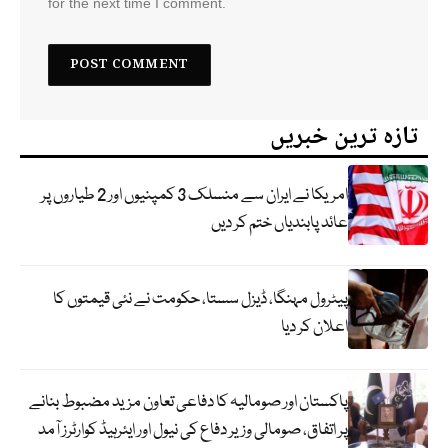
for the next time I comment.
تازہ ترین خبریں
امریکا نے ایران سے منسلک 3 کمپنیوں اور 2 طیاروں پر
عائد پابندیاں ختم کر دیں
پیٹرول مہنگا، ڈیزل سستا، حکومت نے نئی قیمتوں کا
اعلان کر دیا
پاکستان اور صومالیہ کا دفاعی تعاون مزید مضبوط بنانے
پر اتفاق، صومالی وزیر دفاع کی نیول اور ایئرہیڈ کوارٹرز آمد