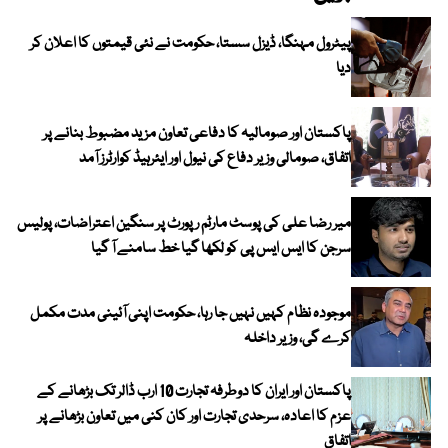
پیٹرول مہنگا، ڈیزل سستا، حکومت نے نئی قیمتوں کا اعلان کر
دیا
پاکستان اور صومالیہ کا دفاعی تعاون مزید مضبوط بنانے پر
اتفاق، صومالی وزیر دفاع کی نیول اور ایئرہیڈ کوارٹرز آمد
میر رضا علی کی پوسٹ مارٹم رپورٹ پر سنگین اعتراضات، پولیس
سرجن کا ایس ایس پی کو لکھا گیا خط سامنے آ گیا
موجودہ نظام کہیں نہیں جا رہا، حکومت اپنی آئینی مدت مکمل
کرے گی، وزیر داخلہ
پاکستان اور ایران کا دوطرفہ تجارت 10 ارب ڈالر تک بڑھانے کے
عزم کا اعادہ، سرحدی تجارت اور کان کنی میں تعاون بڑھانے پر
اتفاق