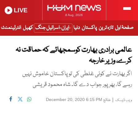
LIVE
8 Aug, 2026
صفحۂ اول
تازہ ترین
پاکستان
دنیا
ایران-اسرائیل جنگ
کھیل
انٹرٹینمنٹ
عالمی برادری بھارت کوسمجھائے کہ حماقت نہ
کرے، وزیر خارجہ
اگر بھارت نے کوئی غلطی کی تو پاکستان خاموش نہیں
رہے گا، بھرپور جواب دے گا۔ شاہ محمود قریشی
|
شائع
December 20, 2020 6:15 PM
ویب ڈیسک