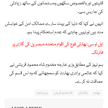
قلیتوں اور بالخصوص سکھوں ومسلمانوں کے ساتھ زیادتی
کی جا رہی ہے۔
انہوں نے کہا کہ دنیا کے بہت سارے ممالک امن کے خواہش
مند ہیں اورنہیں چاہتے کہ عدم استحکام پیدا ہو۔
ایل او سی: بھارتی فوج کی اقوام متحدہ مبصرین کی گاڑی پر
فائرنگ
ہم نیوز کے مطابق وزیر خارجہ مخدوم شاہ محمود قریشی نے
کہا کہ عالمی برادری بھارت کو سمجھائے کہ وہ اس قسم کی
حماقت نہ کرے۔
بھارت
پاکستان
شاہ محمود قریشی
وزیر خارجہ