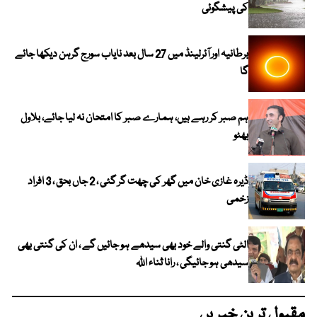
کی پیشگوئی
برطانیہ اور آئرلینڈ میں 27 سال بعد نایاب سورج گرہن دیکھا جائے
گا
ہم صبر کر رہے ہیں، ہمارے صبر کا امتحان نہ لیا جائے، بلاول
بھٹو
ڈیرہ غازی خان میں گھر کی چھت گر گئی ، 2 جاں بحق ، 3 افراد
زخمی
الٹی گنتی والے خود بھی سیدھے ہو جائیں گے ، ان کی گنتی بھی
سیدھی ہو جائیگی ، رانا ثناء اللہ
مقبول ترین خبریں