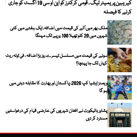
کیریبین پریمیئر لیگ ، قومی کرکٹرز کو این او سی 19 اگست کو جاری
آز
کرنے کا فیصلہ
چھی
ملک بھر میں آٹے کی قیمت میں اضافہ، ایک ہفتے میں کئی
شہروں میں 20 کلو تھیلا 100 روپے تک مہنگا
سونے کی قیمت میں مسلسل تیسرے روز بڑا اضافہ ، فی تولہ ریٹ
کہاں تک جا پہنچا؟
ویمنز ایشیا کپ 2026، پاکستان اور بھارت کا مقابلہ دبئی میں
ہو گا
پشاور ہائیکورٹ نے افغان شہریوں کی عارضی قیام کی درخواستیں
مسترد کر دیں