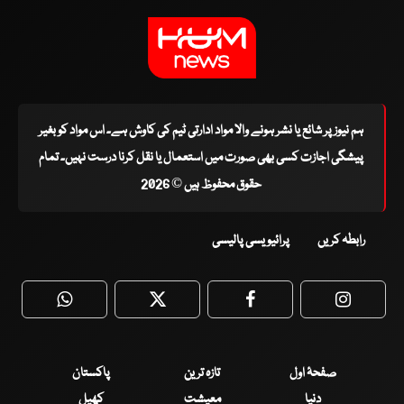
ہم نیوز پر شائع یا نشر ہونے والا مواد ادارتی ٹیم کی کاوش ہے۔ اس مواد کو بغیر
پیشگی اجازت کسی بھی صورت میں استعمال یا نقل کرنا درست نہیں۔ تمام
حقوق محفوظ ہیں © 2026
رابطہ کریں
پرائیویسی پالیسی
WhatsApp
Twitter
Facebook
Faceboo
صفحۂ اول
تازہ ترین
پاکستان
دنیا
معیشت
کھیل