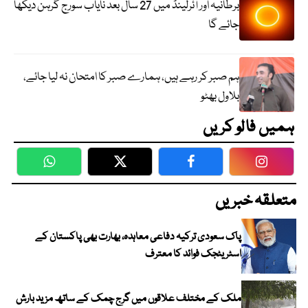
برطانیہ اور آئرلینڈ میں 27 سال بعد نایاب سورج گرہن دیکھا
جائے گا
ہم صبر کر رہے ہیں، ہمارے صبر کا امتحان نہ لیا جائے،
بلاول بھٹو
ہمیں فالو کریں
WhatsApp
Twitter
Facebook
Faceboo
متعلقہ خبریں
پاک سعودی ترکیہ دفاعی معاہدہ، بھارت بھی پاکستان کے
اسٹریٹجک فوائد کا معترف
ملک کے مختلف علاقوں میں گرج چمک کے ساتھ مزید بارش