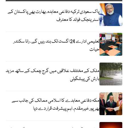
پاک سعودی ترکیہ دفاعی معاہدہ، بھارت بھی پاکستان کے
اسٹریٹجک فوائد کا معترف
تعلیمی ادارے 24 اگست تک بند رہیں گے، رانا سکندر
حیات
ملک کے مختلف علاقوں میں گرج چمک کے ساتھ مزید
بارش کی پیشگوئی
مکہ دفاعی معاہدے کا اسلامی ممالک کی جانب سے
بھرپور خیرمقدم، اہم پیشرفت قرار دے دیا