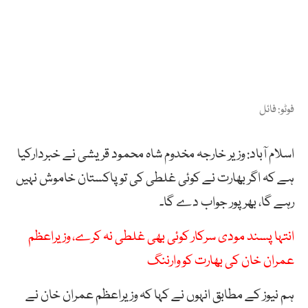
فوٹو: فائل
اسلام آباد: وزیر خارجہ مخدوم شاہ محمود قریشی نے خبردارکیا
ہے کہ اگر بھارت نے کوئی غلطی کی تو پاکستان خاموش نہیں
رہے گا، بھرپور جواب دے گا۔
انتہا پسند مودی سرکار کوئی بھی غلطی نہ کرے، وزیراعظم
عمران خان کی بھارت کو وارننگ
ہم نیوز کے مطابق انہوں نے کہا کہ وزیراعظم عمران خان نے