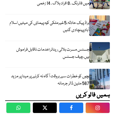
میں فائرنگ ، 8 افراد ہلاک ، 14 زخمی
براڈ پیک حادثہ،5غیرملکی کوہ پیماؤں کی میتیں اسلام
آبادپہنچادی گئیں
جسٹس مسرت ہلالی ریٹائر؛خدمات ناقابل فراموش
ہیں،چیف جسٹس
بچوں کو خطرات سے بروقت آگاہ نہ کرنے پر میٹا پر مزید
567 ملین ڈالر جرمانہ
ہمیں فالو کریں
WhatsApp
Twitter
Facebook
Faceboo