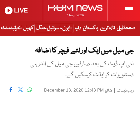
LIVE
7 Aug, 2026
صفحۂ اول
تازہ ترین
پاکستان
دنیا
ایران-اسرائیل جنگ
کھیل
انٹرٹینمنٹ
جی میل میں ایک اور نئے فیچر کا اضافہ
نئی اپ ڈیٹ کے بعد صارفین جی میل کے اندر ہی
دستاویزات کو ایڈٹ کرسکیں گے۔
|
شائع
December 13, 2020 12:43 PM
ویب ڈیسک