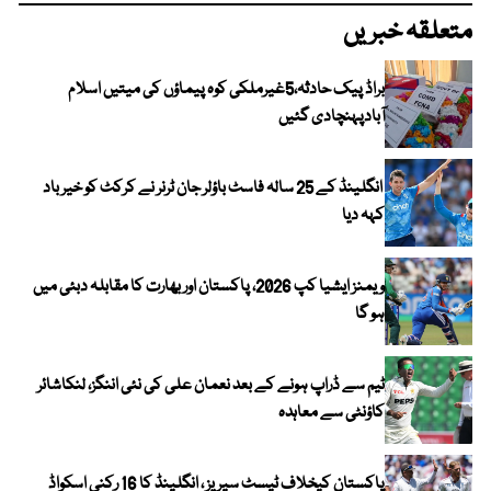
متعلقہ خبریں
براڈ پیک حادثہ،5غیرملکی کوہ پیماؤں کی میتیں اسلام
آبادپہنچادی گئیں
انگلینڈ کے 25 سالہ فاسٹ باؤلر جان ٹرنر نے کرکٹ کو خیر باد
کہہ دیا
ویمنز ایشیا کپ 2026، پاکستان اور بھارت کا مقابلہ دبئی میں
ہو گا
ٹیم سے ڈراپ ہونے کے بعد نعمان علی کی نئی اننگز، لنکاشائر
کاؤنٹی سے معاہدہ
پاکستان کیخلاف ٹیسٹ سیریز ، انگلینڈ کا 16 رکنی اسکواڈ