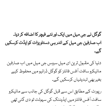
گوگل نے جی میل میں ایک اور نئے فیچر کا اضافہ کر دیا۔
اب صارفین جی میل کے اندر ہی دستاویزات کو ایڈٹ کرسکیں
گے۔
دنیا کی مقبول ترین ای میل سروس جی میل میں اب صارفین
مائیکرو سافٹ آفس فائلز کو گوگل ڈرائیو میں محفوظ کیے
بغیر بھی تبدیلیاں کرسکیں گے۔
رپورٹ کے مطابق اس سے قبل گوگل کی جانب سے مائیکرو
سافٹ آفس فائلز میں ایڈیٹنگ کی سہولت تو دی گئی تھی