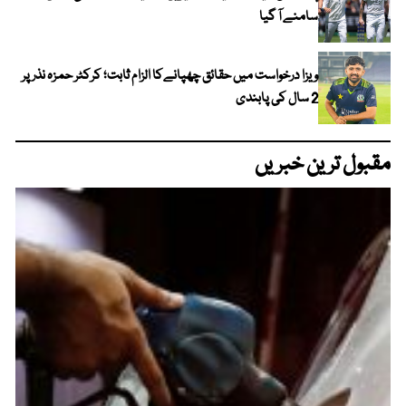
سامنے آ گیا
ویزا درخواست میں حقائق چھپانےکا الزام ثابت؛ کرکٹر حمزہ نذر پر
2 سال کی پابندی
مقبول ترین خبریں