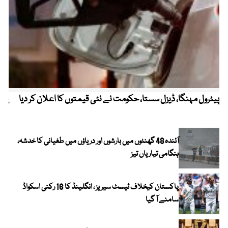
پیٹرول مہنگا، ڈیزل سستا، حکومت نے نئی قیمتوں کا اعلان کر دیا
پنج
آئندہ 48 گھنٹوں میں بارشوں اور دریاؤں میں طغیانی کا خدشہ،
ہنگامی تیاریاں تیز
پاکستان کیخلاف ٹیسٹ سیریز ، انگلینڈ کا 16 رکنی اسکواڈ
سامنے آ گیا