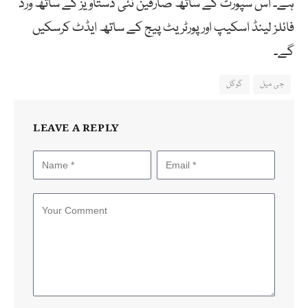
ہے۔ اس سپورٹ کے ساتھ صارفین نئی دستاویز کے ساتھ ورڈ
فائلز لینڈ اسکیپ اور پورٹریٹ پیج کے ساتھ ایڈٹ کرسکیں
گے۔
جی میل
گوگل
LEAVE A REPLY