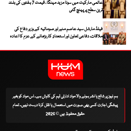
عالمی مارکیٹ میں سونا مزید مہنگا ، قیمت 7 ہفتوں کی بلند
ترین سطح پر پہنچ گئی
فیلڈ مارشل سید عاصم منیر اور صومالیہ کے وزیر دفاع کی
ملاقات، دفاعی تعاون اور استعدادِ کار بڑھانے کے عزم کا اعادہ
ہم نیوز پر شائع یا نشر ہونے والا مواد ادارتی ٹیم کی کاوش ہے۔ اس مواد کو بغیر
پیشگی اجازت کسی بھی صورت میں استعمال یا نقل کرنا درست نہیں۔ تمام
حقوق محفوظ ہیں © 2026