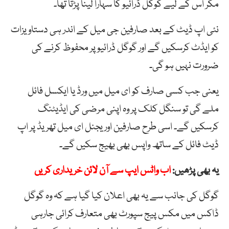
مگر اس کے لیے گوگل ڈرائیو کا سہارا لینا پڑتا تھا۔
نئی اپ ڈیٹ کے بعد صارفین جی میل کے اندر ہی دستاویزات
کو ایڈٹ کرسکیں گے اور گوگل ڈرائیو پر محفوظ کرنے کی
ضرورت نہیں ہو گی۔
یعنی جب کسی صارف کو ای میل میں ورڈ یا ایکسل فائل
ملے گی تو سنگل کلک پر وہ اپنی مرضی کی ایڈیٹنگ
کرسکیں گے۔ اسی طرح صارفین اوریجنل ای میل تھریڈ پر اپ
ڈیٹ فائل کے ساتھ واپس بھی بھیج سکیں گے۔
یہ بھی پڑھیں:
اب واٹس ایپ سے آن لائن خریداری کریں
گوگل کی جانب سے یہ بھی اعلان کیا گیا ہے کہ وہ گوگل
ڈاکس میں مکس پیج سپورٹ بھی متعارف کرائی جارہی