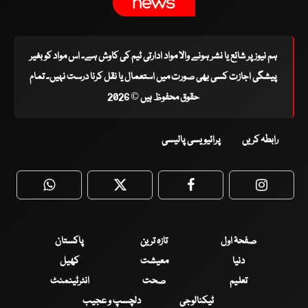
ہم نیوز پر شائع یا نشر ہونے والا مواد ادارتی ٹیم کی کاوش ہے۔ اس مواد کو بغیر
پیشگی اجازت کسی بھی صورت میں استعمال یا نقل کرنا درست نہیں۔ تمام
حقوق محفوظ ہیں © 2026
رابطہ کریں
پرائیویسی پالیسی
WhatsApp
Twitter
Facebook
Faceboo
صفحۂ اول
تازہ ترین
پاکستان
دنیا
معیشت
کھیل
تعلیم
صحت
انٹرٹینمنٹ
ٹیکنالوجی
دلچسپ و عجیب