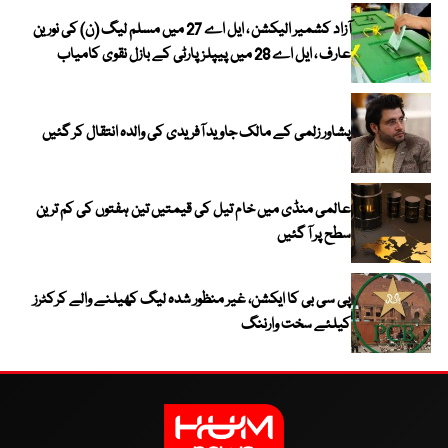
آزاد کشمیر الیکشن ، ایل اے 27 میں مسلم لیگ (ن) کی نورین
عارف ، ایل اے 28 میں پیپلز پارٹی کے بازل نقوی کامیاب
پشاور زلمی کے مالک جاوید آفریدی کی والدہ انتقال کر گئیں
عالمی منڈی میں خام تیل کی قیمتیں تین ہفتوں کی کم ترین
سطح پر آ گئیں
پی سی بی کا ایکشن، غیر منظور شدہ لیگ کھیلنے والے کرکٹرز
کیلئے سخت وارننگ