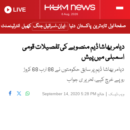
LIVE
6 Aug, 2026
صفحۂ اول
تازہ ترین
پاکستان
دنیا
ایران-اسرائیل جنگ
کھیل
انٹرٹینمنٹ
دیامر بھاشا ڈیم منصوبے کی تفصیلات قومی
اسمبلی میں پیش
دیامر بھاشا ڈیم پر سابق حکومتوں نے 86 ارب 68 کروڑ
روپے خرچ کیے، تحریر ی جواب
|
شائع
September 14, 2020 5:28 PM
ویب ڈیسک