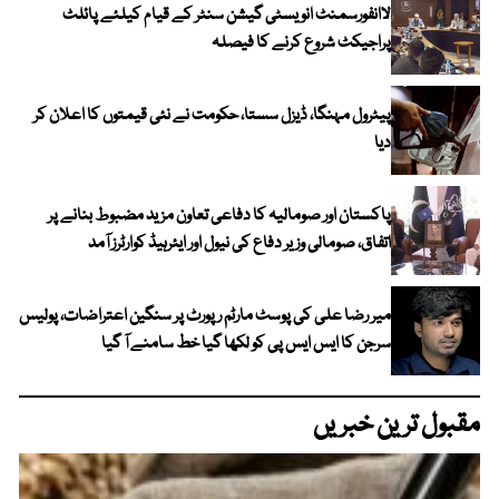
لاانفورسمنٹ انویسٹی گیشن سنٹر کے قیام کیلئے پائلٹ
پراجیکٹ شروع کرنے کا فیصلہ
پیٹرول مہنگا، ڈیزل سستا، حکومت نے نئی قیمتوں کا اعلان کر
دیا
پاکستان اور صومالیہ کا دفاعی تعاون مزید مضبوط بنانے پر
اتفاق، صومالی وزیر دفاع کی نیول اور ایئرہیڈ کوارٹرز آمد
میر رضا علی کی پوسٹ مارٹم رپورٹ پر سنگین اعتراضات، پولیس
سرجن کا ایس ایس پی کو لکھا گیا خط سامنے آ گیا
مقبول ترین خبریں