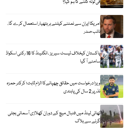
فی تولہ کتنے کا ہو گیا؟
امریکا ایران سے نمٹنے کیلئے ہر ہتھیار استعمال کرے گا،
نائب صدر
پاکستان کیخلاف ٹیسٹ سیریز ، انگلینڈ کا 16 رکنی اسکواڈ
سامنے آ گیا
ویزا درخواست میں حقائق چھپانےکا الزام ثابت؛ کرکٹر حمزہ
نذر پر 2 سال کی پابندی
تھائی لینڈ میں فٹبال میچ کے دوران کھلاڑی آسمانی بجلی
گرنے سے ہلاک