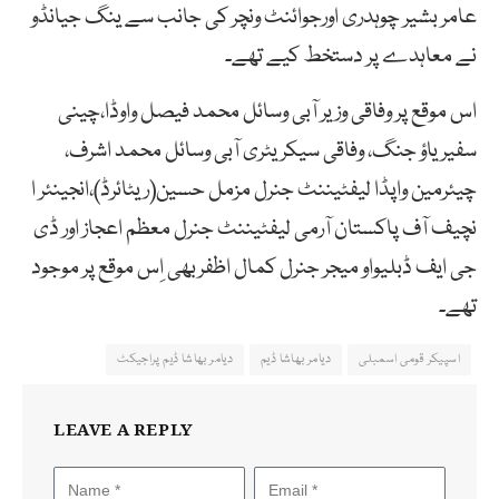
عامر بشیر چوہدری اورجوائنٹ ونچر کی جانب سے ینگ جیانڈو
نے معاہدے پر دستخط کیے تھے۔
اس موقع پر وفاقی وزیر آبی وسائل محمد فیصل واوڈا،چینی
سفیر یاؤ جنگ، وفاقی سیکریٹری آبی وسائل محمد اشرف،
چیئرمین واپڈا لیفٹیننٹ جنرل مزمل حسین(ریٹائرڈ)،انجینئر ا
نچیف آف پاکستان آرمی لیفٹیننٹ جنرل معظم اعجاز اور ڈی
جی ایف ڈبلیواو میجر جنرل کمال اظفربھی اِس موقع پر موجود
تھے۔
اسپیکر قومی اسمبلی
دیامر بھاشا ڈیم
دیامر بھاشا ڈیم پراجیکٹ
LEAVE A REPLY