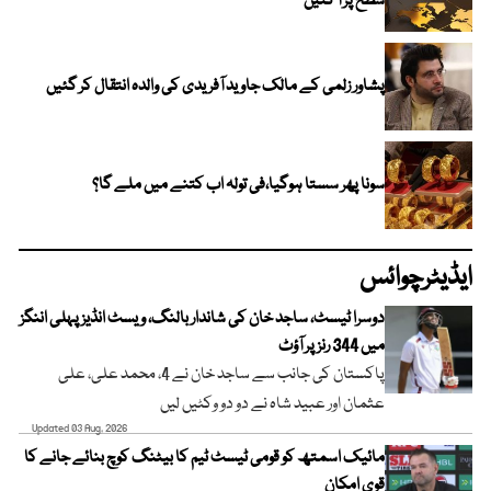
سطح پر آ گئیں
پشاور زلمی کے مالک جاوید آفریدی کی والدہ انتقال کر گئیں
سونا پھر سستا ہوگیا،فی تولہ اب کتنے میں ملے گا؟
ایڈیٹرچوائس
دوسرا ٹیسٹ، ساجد خان کی شاندار بالنگ، ویسٹ انڈیز پہلی اننگز
میں 344 رنز پر آؤٹ
پاکستان کی جانب سے ساجد خان نے 4، محمد علی، علی
عثمان اور عبید شاہ نے دو دو وکٹیں لیں
Updated 03 Aug, 2026
مائیک اسمتھ کو قومی ٹیسٹ ٹیم کا بیٹنگ کوچ بنائے جانے کا
قوی امکان