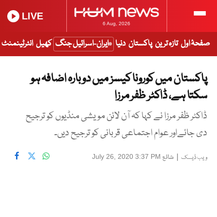
LIVE
6 Aug, 2026
صفحۂ اول
تازہ ترین
پاکستان
دنیا
ایران-اسرائیل جنگ
کھیل
انٹرٹینمنٹ
پاکستان میں کورونا کیسز میں دوبارہ اضافہ ہو
سکتا ہے، ڈاکٹر ظفر مرزا
ڈاکٹر ظفر مرزا نے کہا کہ آن لائن مویشی منڈیوں کو ترجیح
دی جائےاور عوام اجتماعی قربانی کو ترجیح دیں۔
|
شائع
July 26, 2020 3:37 PM
ویب ڈیسک