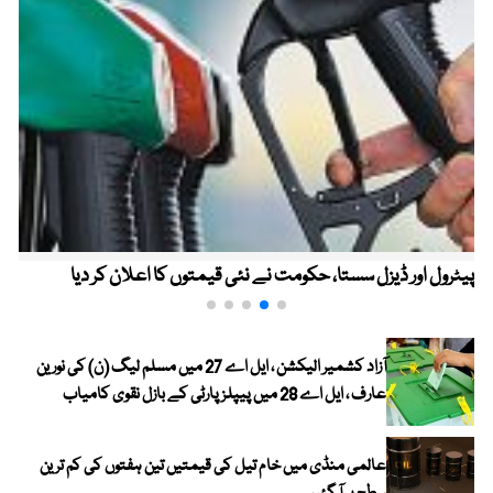
پیٹرول اور ڈیزل سستا، حکومت نے نئی قیمتوں کا اعلان کر دیا
آزاد کشمیر الیکشن ، ایل اے 27 میں مسلم لیگ (ن) کی نورین
عارف ، ایل اے 28 میں پیپلز پارٹی کے بازل نقوی کامیاب
عالمی منڈی میں خام تیل کی قیمتیں تین ہفتوں کی کم ترین