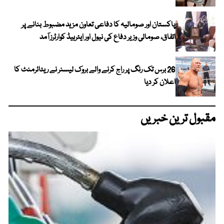
پاکستان اور صومالیہ کا دفاعی تعاون مزید مضبوط بنانے پر
اتفاق، صومالی وزیر دفاع کی نیول اور ایئرہیڈ کوارٹرز آمد
26 برس تک رنگ پر راج کرنے والے بروک لیسنر نے ریٹائرمنٹ کا
اعلان کر دیا
مقبول ترین خبریں