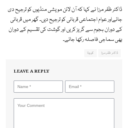
ڈاکٹر ظفر مرزا نے کہا کہ آن لائن مویشی منڈیوں کو ترجیح دی
جائےاور عوام اجتماعی قربانی کو ترجیح دیں۔ گھر میں قربانی
کے دوران ہجوم سے گریز کریں اور گوشت کی تقسیم کے دوران
بھی سماجی فاصلہ رکھا جائے۔
ڈاکٹر ظفر مرزا
کورونا
LEAVE A REPLY