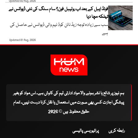
Updated 02 Aug, 2026
فولڈ ایبل کے بعد اب رولیبل فون؟ سام سنگ کی نئی ڈیوائس نے
تہلکہ مچا دیا
سب سے زیادہ توجہ زیڈ نائن کوڈ نیم والی ڈیوائس نے حاصل کی
ہے
Updated 01 Aug, 2026
ہم نیوز پر شائع یا نشر ہونے والا مواد ادارتی ٹیم کی کاوش ہے۔ اس مواد کو بغیر
پیشگی اجازت کسی بھی صورت میں استعمال یا نقل کرنا درست نہیں۔ تمام
حقوق محفوظ ہیں © 2026
رابطہ کریں
پرائیویسی پالیسی