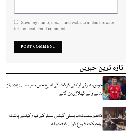
Save my name, email, and website in this browser
for the next time I comment.
تازہ ترین خبریں
جوس بٹلر ٹی ٹوئنٹی کرکٹ کی تاریخ میں سب سے زیادہ رنز
بنانے والے کھلاڑی بن گئے
لاانفورسمنٹ انویسٹی گیشن سنٹر کے قیام کیلئے پائلٹ
پراجیکٹ شروع کرنے کا فیصلہ