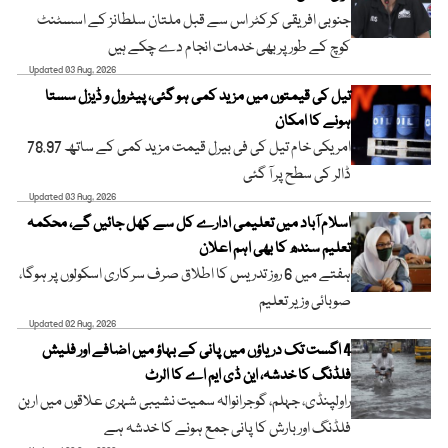
جنوبی افریقی کرکٹر اس سے قبل ملتان سلطانز کے اسسٹنٹ
کوچ کے طور پر بھی خدمات انجام دے چکے ہیں
Updated 03 Aug, 2026
تیل کی قیمتوں میں مزید کمی ہو گئی، پیٹرول و ڈیزل سستا
ہونے کا امکان
امریکی خام تیل کی فی بیرل قیمت مزید کمی کے ساتھ 78.97
ڈالر کی سطح پر آ گئی
Updated 03 Aug, 2026
اسلام آباد میں تعلیمی ادارے کل سے کھل جائیں گے، محکمہ
تعلیم سندھ کا بھی اہم اعلان
ہفتے میں 6 روز تدریس کا اطلاق صرف سرکاری اسکولوں پر ہوگا،
صوبائی وزیر تعلیم
Updated 02 Aug, 2026
4 اگست تک دریاؤں میں پانی کے بہاؤ میں اضافے اور فلیش
فلڈنگ کا خدشہ، این ڈی ایم اے کا الرٹ
راولپنڈی، جہلم، گوجرانوالہ سمیت نشیبی شہری علاقوں میں اربن
فلڈنگ اور بارش کا پانی جمع ہونے کا خدشہ ہے