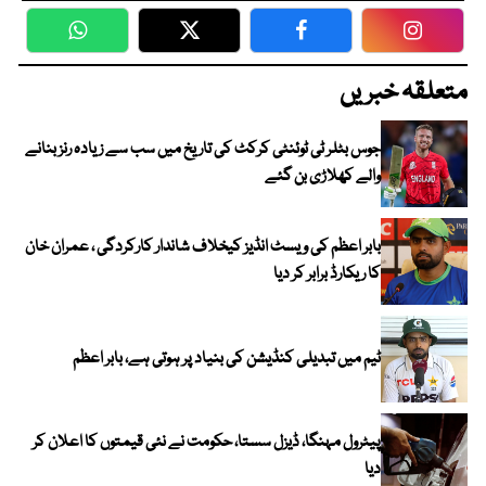
WhatsApp
Twitter
Facebook
Faceboo
متعلقہ خبریں
جوس بٹلر ٹی ٹوئنٹی کرکٹ کی تاریخ میں سب سے زیادہ رنز بنانے
والے کھلاڑی بن گئے
بابر اعظم کی ویسٹ انڈیز کیخلاف شاندار کارکردگی ، عمران خان
کا ریکارڈ برابر کر دیا
ٹیم میں تبدیلی کنڈیشن کی بنیاد پر ہوتی ہے، بابر اعظم
پیٹرول مہنگا، ڈیزل سستا، حکومت نے نئی قیمتوں کا اعلان کر
دیا