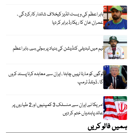
بابر اعظم کی ویسٹ انڈیز کیخلاف شاندار کارکردگی ،
عمران خان کا ریکارڈ برابر کر دیا
ٹیم میں تبدیلی کنڈیشن کی بنیاد پر ہوتی ہے، بابر اعظم
لوگوں کو مارنا نہیں چاہتا ، ایران سے معاہدہ کرنا پسند کروں
گا ، ڈونلڈ ٹرمپ
امریکا نے ایران سے منسلک 3 کمپنیوں اور 2 طیاروں پر
عائد پابندیاں ختم کر دیں
ہمیں فالو کریں