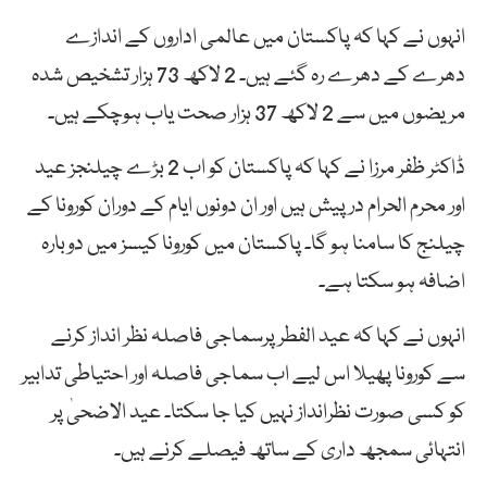
انہوں نے کہا کہ پاکستان میں عالمی اداروں کے اندازے
دھرے کے دھرے رہ گئے ہیں۔ 2 لاکھ 73 ہزار تشخیص شدہ
مریضوں میں سے 2 لاکھ 37 ہزار صحت یاب ہوچکے ہیں۔
ڈاکٹر ظفر مرزا نے کہا کہ پاکستان کو اب 2 بڑے چیلنجز عید
اور محرم الحرام درپیش ہیں اور ان دونوں ایام کے دوران کورونا کے
چیلنج کا سامنا ہو گا۔ پاکستان میں کورونا کیسز میں دوبارہ
اضافہ ہو سکتا ہے۔
انہوں نے کہا کہ عید الفطر پرسماجی فاصلہ نظر انداز کرنے
سے کورونا پھیلا اس لیے اب سماجی فاصلہ اور احتیاطی تدابیر
کو کسی صورت نظرانداز نہیں کیا جا سکتا۔ عید الاضحیٰ پر
انتہائی سمجھ داری کے ساتھ فیصلے کرنے ہیں۔