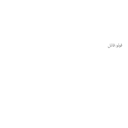
فوٹو: فائل