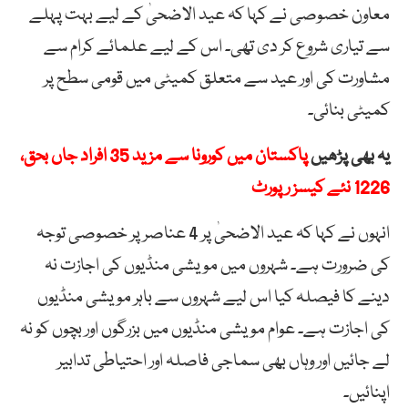
معاون خصوصی نے کہا کہ عید الاضحیٰ کے لیے بہت پہلے
سے تیاری شروع کر دی تھی۔ اس کے لیے علمائے کرام سے
مشاورت کی اور عید سے متعلق کمیٹی میں قومی سطح پر
کمیٹی بنائی۔
یہ بھی پڑھیں
پاکستان میں کورونا سے مزید 35 افراد جاں بحق،
1226 نئے کیسز رپورٹ
انہوں نے کہا کہ عید الاضحیٰ پر 4 عناصر پر خصوصی توجہ
کی ضرورت ہے۔ شہروں میں مویشی منڈیوں کی اجازت نہ
دینے کا فیصلہ کیا اس لیے شہروں سے باہر مویشی منڈیوں
کی اجازت ہے۔ عوام مویشی منڈیوں میں بزرگوں اور بچوں کو نہ
لے جائیں اور وہاں بھی سماجی فاصلہ اور احتیاطی تدابیر
اپنائیں۔