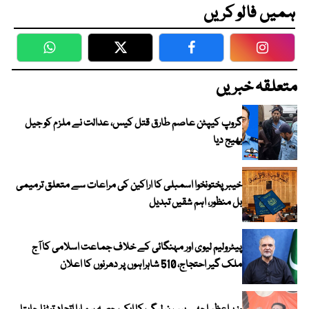
ہمیں فالو کریں
WhatsApp
Twitter
Facebook
Faceboo
متعلقہ خبریں
گروپ کیپٹن عاصم طارق قتل کیس، عدالت نے ملزم کو جیل
بھیج دیا
خیبرپختونخوا اسمبلی کا اراکین کی مراعات سے متعلق ترمیمی
بل منظور، اہم شقیں تبدیل
پیٹرولیم لیوی اور مہنگائی کے خلاف جماعت اسلامی کا آج
ملک گیر احتجاج، 510 شاہراہوں پر دھرنوں کا اعلان