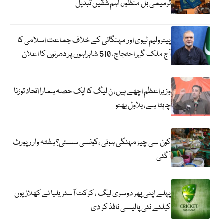
ترمیمی بل منظور، اہم شقیں تبدیل
پیٹرولیم لیوی اور مہنگائی کے خلاف جماعت اسلامی کا
آج ملک گیر احتجاج، 510 شاہراہوں پر دھرنوں کا اعلان
وزیراعظم اچھے ہیں، ن لیگ کا ایک حصہ ہمارا اتحاد توڑنا
چاہتا ہے، بلاول بھٹو
کون سی چیز مہنگی ہوئی ،کونسی سستی؟ ہفتہ وار رپورٹ
آگئی
پہلے اپنی پھر دوسری لیگ ، کرکٹ آسٹریلیا نے کھلاڑیوں
کیلئے نئی پالیسی نافذ کر دی