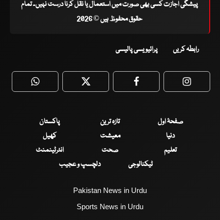
پیشگی اجازت کسی بھی صورت میں استعمال یا نقل کرنا درست نہیں۔ تمام
حقوق محفوظ ہیں © 2026
رابطہ کریں
پرائیویسی پالیسی
WhatsApp
Twitter
Facebook
Faceboo
صفحۂ اول
تازہ ترین
پاکستان
دنیا
معیشت
کھیل
تعلیم
صحت
انٹرٹینمنٹ
ٹیکنالوجی
دلچسپ و عجیب
Pakistan News in Urdu
Sports News in Urdu