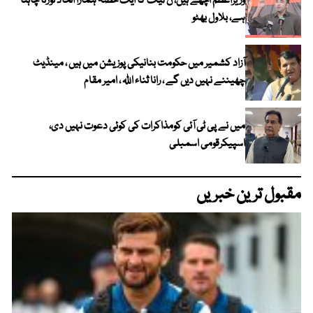
وزیراعظم اچھے ہیں، ن لیگ کا ایک حصہ ہمارا اتحاد توڑنا چاہتا
ہے، بلاول بھٹو
آزاد کشمیر میں حکومت بنانیکی پوزیشن میں ہیں ، مینڈیٹ
چھیننے نہیں دیں گے ، رانا ثناء اللہ ، امیر مقام
میں نے پی ٹی آئی کومذاکرات کی کوئی دعوت نہیں دی،
اسپیکرقومی اسمبلی
مقبول ترین خبریں