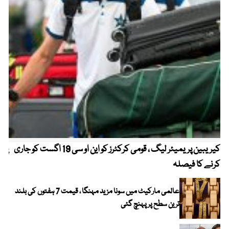
کیریبین پریمیئر لیگ ، قومی کرکٹرز کو این او سی 19 اگست کو جاری
پیٹ
کرنے کا فیصلہ
عالمی مارکیٹ میں سونا مزید مہنگا ، قیمت 7 ہفتوں کی بلند
ترین سطح پر پہنچ گئی