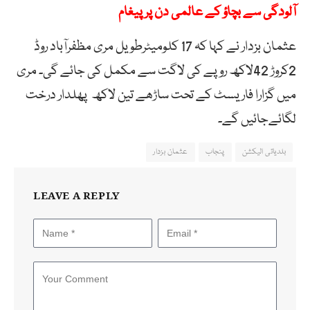
آلودگی سے بچاؤ کے عالمی دن پر پیغام
عثمان بزدار نے کہا کہ 17 کلومیٹرطویل مری مظفرآباد روڈ
2کروڑ 42لاکھ روپے کی لاگت سے مکمل کی جائے گی۔ مری
میں گزارا فاریسٹ کے تحت ساڑھے تین لاکھ پھلدار درخت
لگائےجائیں گے۔
بلدیاتی الیکشن
پنجاب
عثمان بزدار
LEAVE A REPLY