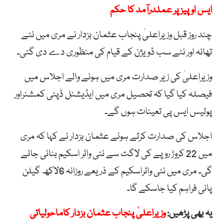
ایس او پیز پر عملدرآمد کا حکم
چند روز قبل وزیراعلیٰ پنجاب عثمان بزدار نے مری میں نئے
تھانہ اور نئے سب ڈویژن کے قیام کی منظوری دے دی گئی۔
وزیراعلیٰ کی زیر صدارت مری میں ہونے والے اجلاس میں
فیصلہ کیا گیا کہ تحصیل مری میں ایڈیشنل ڈپٹی کمشنراور
پولیس ایس پی تعینات ہوں گے۔
اجلاس کی صدارت کرتے ہوئے عثمان بزدار نے کہا کہ مری
میں 22 کروڑ روپے کی لاگت سے نئی واٹر اسکیم بنائی جائے
گی۔ مری میں نئی واٹراسکیم کے ذریعے روزانہ 6لاکھ گیلن
پانی فراہم کیا جاسکے گا۔
یہ بھی پڑھیں:
وزیراعلیٰ پنجاب عثمان بزدار کاماحولیاتی