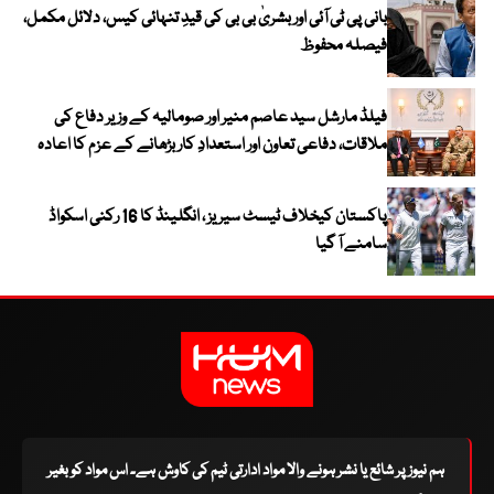
بانی پی ٹی آئی اور بشریٰ بی بی کی قیدِ تنہائی کیس، دلائل مکمل،
فیصلہ محفوظ
فیلڈ مارشل سید عاصم منیر اور صومالیہ کے وزیر دفاع کی
ملاقات، دفاعی تعاون اور استعدادِ کار بڑھانے کے عزم کا اعادہ
پاکستان کیخلاف ٹیسٹ سیریز ، انگلینڈ کا 16 رکنی اسکواڈ
سامنے آ گیا
ہم نیوز پر شائع یا نشر ہونے والا مواد ادارتی ٹیم کی کاوش ہے۔ اس مواد کو بغیر