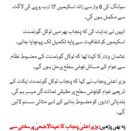
سولنگ کی 6 ہزار سے زائد اسکیمیں 17 ارب روپے کی لاگت
سے مکمل ہوں گی۔
انہوں نے ہدایت کی کہ پنجاب بھر میں لوکل گورنمنٹ
اسکیموں کو شفافیت سے پایہ تکمیل تک پہنچایا جائے۔
عثمان بزدار کا کہنا تھا کہ لوکل گورنمنٹ کے مضبوط نظام
سے عوام کے مسائل نچلی سطح پرحل ہوں گے۔
وزیر اعلیٰ پنجاب نے کہا کہ پنجاب لوکل گورنمنٹ ایکٹ کے
ذریعے عوام کونچلی سطح پر حقیقی نمائندگی میسر ہو گی،
بلدیاتی اداروں کو مضبوط بنانے کے لئے مثالی سسٹم لائیں
گے۔
یہ بھی پڑھیں:
وزیر اعلیٰ پنجاب کا عیدالاضحیٰ پر سختی سے