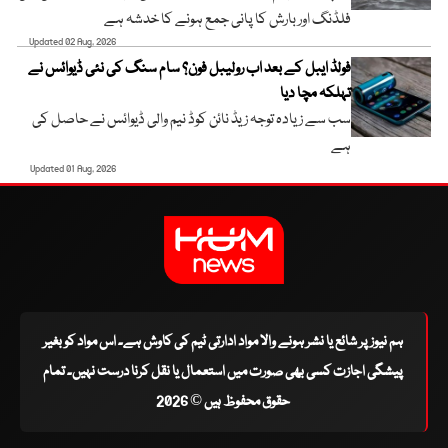
فلڈنگ اور بارش کا پانی جمع ہونے کا خدشہ ہے
Updated 02 Aug, 2026
فولڈ ایبل کے بعد اب رولیبل فون؟ سام سنگ کی نئی ڈیوائس نے
تہلکہ مچا دیا
سب سے زیادہ توجہ زیڈ نائن کوڈ نیم والی ڈیوائس نے حاصل کی
ہے
Updated 01 Aug, 2026
ہم نیوز پر شائع یا نشر ہونے والا مواد ادارتی ٹیم کی کاوش ہے۔ اس مواد کو بغیر
پیشگی اجازت کسی بھی صورت میں استعمال یا نقل کرنا درست نہیں۔ تمام
حقوق محفوظ ہیں © 2026