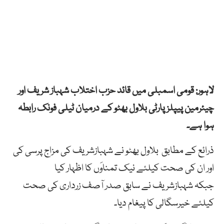
لاہور: قومی اسمبلی میں قائد حزب اختلاب شہباز شریف اور
چیئرمین پیپلز پارٹی بلاول بھٹو کے درمیان ٹیلی فونک رابطہ
ہوا ہے۔
ذرائع کے مطابق بلاول بھٹو نے شہبازشریف کی مزاج پرسی کی
اور ان کی صحت کیلئے نیک تمناوَں کا اظہار کیا
جبکہ شہبازشریف نے سابق صدر آصف زرداری کی صحت
کیلئے خیرسگالی کا پیغام دیا۔