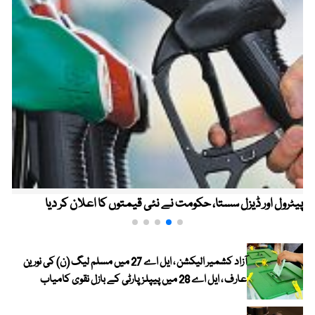
پیٹرول اور ڈیزل سستا، حکومت نے نئی قیمتوں کا اعلان کر دیا
آزاد کشمیر الیکشن ، ایل اے 27 میں مسلم لیگ (ن) کی نورین
عارف ، ایل اے 28 میں پیپلز پارٹی کے بازل نقوی کامیاب