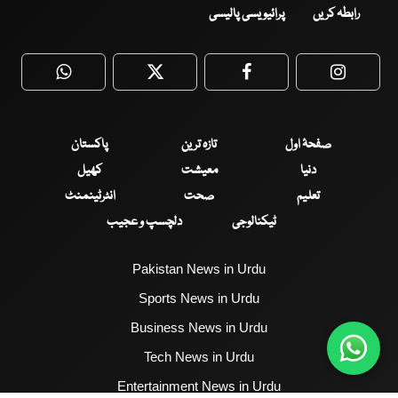
رابطہ کریں
پرائیویسی پالیسی
WhatsApp
Twitter
Facebook
Faceboo
صفحۂ اول
تازہ ترین
پاکستان
دنیا
معیشت
کھیل
تعلیم
صحت
انٹرٹینمنٹ
ٹیکنالوجی
دلچسپ و عجیب
Pakistan News in Urdu
Sports News in Urdu
Business News in Urdu
Tech News in Urdu
Entertainment News in Urdu