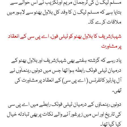
مسلم لیگ ن کی ترجمان مریم اورنگزیب نے اس حوالے سے
بتایا ہے کہ مسلم لیگ ن کا وفد کل بلاول بھٹو سے لاہور میں
ملاقات کرے گا۔
شہبازشریف کا بلاول بھٹو کو ٹیلی فون، اے پی سی کے انعقاد
پر مشاورت
یاد رہے کہ گزشتہ ہفتے بھی شہبازشریف اور بلاول بھٹو کے
درمیان ٹیلی فونک رابطہ ہوا تھا جس میں دونوں رہنماوَں نے
آل پارٹیز کانفرنس ( اے پی سی) کے انعقاد پر مشاورت کی
تھی۔
دونوں رہنماؤں کے درمیان ٹیلی فونک رابطے میں اے پی سی
کی تاریخ اور اس میں زیرغور آنے والے نکات پر بھی تبادلہ خیال
کیا گیا تھا۔