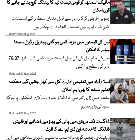
مائیک اسمتھ کو قومی ٹیسٹ ٹیم کا بیٹنگ کوچ بنائے جانے کا
قوی امکان
جنوبی افریقی کرکٹر اس سے قبل ملتان سلطانز کے اسسٹنٹ
کوچ کے طور پر بھی خدمات انجام دے چکے ہیں
Updated 03 Aug, 2026
تیل کی قیمتوں میں مزید کمی ہو گئی، پیٹرول و ڈیزل سستا
ہونے کا امکان
امریکی خام تیل کی فی بیرل قیمت مزید کمی کے ساتھ 78.97
ڈالر کی سطح پر آ گئی
Updated 03 Aug, 2026
اسلام آباد میں تعلیمی ادارے کل سے کھل جائیں گے، محکمہ
تعلیم سندھ کا بھی اہم اعلان
ہفتے میں 6 روز تدریس کا اطلاق صرف سرکاری اسکولوں پر ہوگا،
صوبائی وزیر تعلیم
Updated 02 Aug, 2026
4 اگست تک دریاؤں میں پانی کے بہاؤ میں اضافے اور فلیش
فلڈنگ کا خدشہ، این ڈی ایم اے کا الرٹ
راولپنڈی، جہلم، گوجرانوالہ سمیت نشیبی شہری علاقوں میں اربن