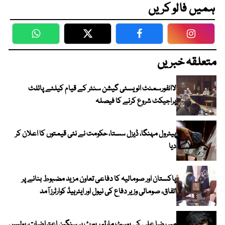
ہمیں فالو کریں
WhatsApp
Twitter
Facebook
Faceboo
متعلقہ خبریں
لاانفورسمنٹ انویسٹی گیشن سنٹر کے قیام کیلئے پائلٹ
پراجیکٹ شروع کرنے کا فیصلہ
پیٹرول مہنگا، ڈیزل سستا، حکومت نے نئی قیمتوں کا اعلان کر
دیا
پاکستان اور صومالیہ کا دفاعی تعاون مزید مضبوط بنانے پر
اتفاق، صومالی وزیر دفاع کی نیول اور ایئرہیڈ کوارٹرز آمد
میر رضا علی کی پوسٹ مارٹم رپورٹ پر سنگین اعتراضات، پولیس