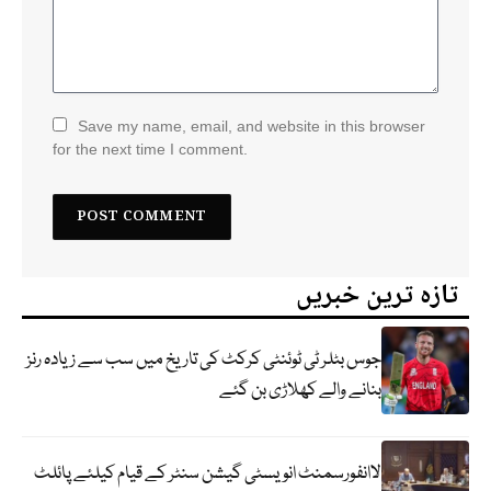
Save my name, email, and website in this browser
for the next time I comment.
تازہ ترین خبریں
جوس بٹلر ٹی ٹوئنٹی کرکٹ کی تاریخ میں سب سے زیادہ رنز
بنانے والے کھلاڑی بن گئے
لاانفورسمنٹ انویسٹی گیشن سنٹر کے قیام کیلئے پائلٹ