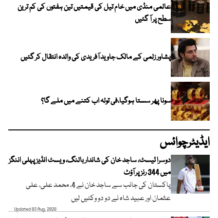
عالمی منڈی میں خام تیل کی قیمتیں تین ہفتوں کی کم ترین
سطح پر آ گئیں
پشاور زلمی کے مالک جاوید آفریدی کی والدہ انتقال کر گئیں
سونا پھر سستا ہوگیا،فی تولہ اب کتنے میں ملے گا؟
ایڈیٹرچوائس
دوسرا ٹیسٹ، ساجد خان کی شاندار بالنگ، ویسٹ انڈیز پہلی اننگز
میں 344 رنز پر آؤٹ
پاکستان کی جانب سے ساجد خان نے 4، محمد علی، علی
عثمان اور عبید شاہ نے دو دو وکٹیں لیں
Updated 03 Aug, 2026