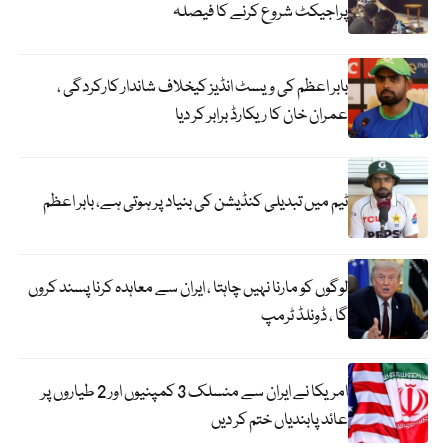
پراجیکٹ شروع کرنے کا فیصلہ
بابر اعظم کی ویسٹ انڈیز کیخلاف شاندار کارکردگی ،
عمران خان کا ریکارڈ برابر کر دیا
ٹیم میں تبدیلی کنڈیشن کی بنیاد پر ہوتی ہے، بابر اعظم
لوگوں کو مارنا نہیں چاہتا ، ایران سے معاہدہ کرنا پسند کروں
گا ، ڈونلڈ ٹرمپ
امریکا نے ایران سے منسلک 3 کمپنیوں اور 2 طیاروں پر
عائد پابندیاں ختم کر دیں