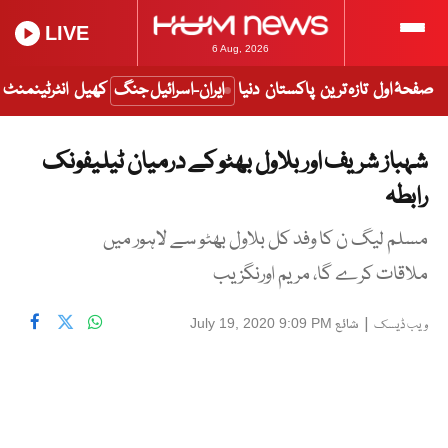
LIVE
6 Aug, 2026
صفحۂ اول
تازہ ترین
پاکستان
دنیا
ایران-اسرائیل جنگ
کھیل
انٹرٹینمنٹ
شہباز شریف اور بلاول بھٹو کے درمیان ٹیلیفونک
رابطہ
مسلم لیگ ن کا وفد کل بلاول بھٹو سے لاہور میں
ملاقات کرے گا، مریم اورنگزیب
|
شائع
July 19, 2020 9:09 PM
ویب ڈیسک