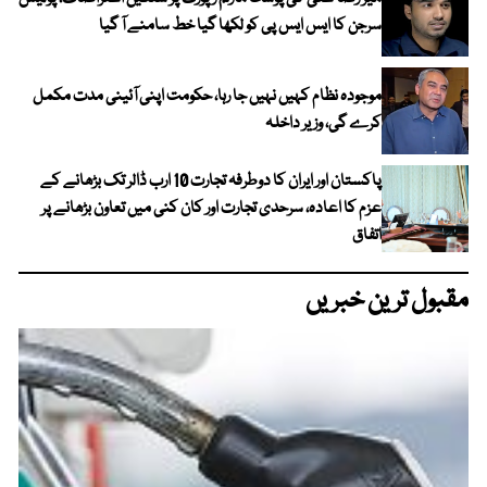
سرجن کا ایس ایس پی کو لکھا گیا خط سامنے آ گیا
موجودہ نظام کہیں نہیں جا رہا، حکومت اپنی آئینی مدت مکمل
کرے گی، وزیر داخلہ
پاکستان اور ایران کا دوطرفہ تجارت 10 ارب ڈالر تک بڑھانے کے
عزم کا اعادہ، سرحدی تجارت اور کان کنی میں تعاون بڑھانے پر
اتفاق
مقبول ترین خبریں