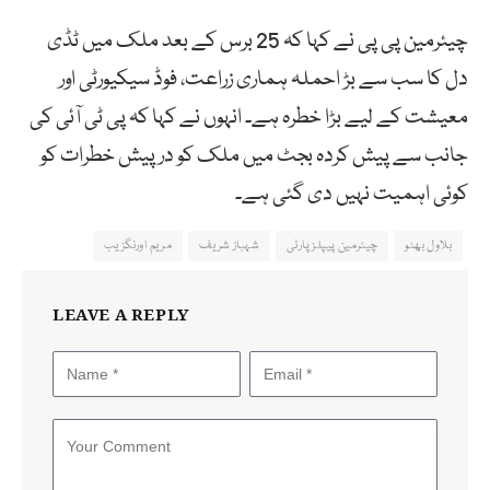
چیئرمین پی پی نے کہا کہ 25 برس کے بعد ملک میں ٹڈی
دل کا سب سے بڑ احملہ ہماری زراعت، فوڈ سیکیورٹی اور
معیشت کے لیے بڑا خطرہ ہے۔ انہوں نے کہا کہ پی ٹی آئی کی
جانب سے پیش کردہ بجٹ میں ملک کو درپیش خطرات کو
کوئی اہمیت نہیں دی گئی ہے۔
بلاول بھٹو
چیئرمین پیپلز پارٹی
شہباز شریف
مریم اورنگزیب
LEAVE A REPLY