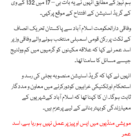
ہم نیوز کے مطابق انہوں نے یہ بات بی – 17 میں 132 کے وی
کے گریڈ اسٹیشن کے افتتاح کے موقع پرکہی۔
وفاقی دارالحکومت اسلام آباد سے پاکستان تحریک انصاف
کے ٹکٹ پر رکن قومی اسمبلی منتخب ہونے والے وفاقی وزیر
اسد عمر نے کہا کہ علاقہ مکینوں کو گرمیوں میں کم وولٹیج
جیسے مسائل کا سامنا تھا۔
انہوں نے کہا کہ گریڈ اسٹیشن منصوبہ بجلی کی رسد و
استحکام اورتکنیکی خرابیوں کودورکرنے میں معاون و مددگار
ثابت ہوگا۔ ان کا کہنا تھا کہ اسلام آباد کےشہریوں کے
معیارزندگی کوبہتر بنانے کے لیے پرعزم ہیں۔
مویشی منڈیوں میں ایس او پیز پر عمل نہیں ہو رہا ہے، اسد
عمر