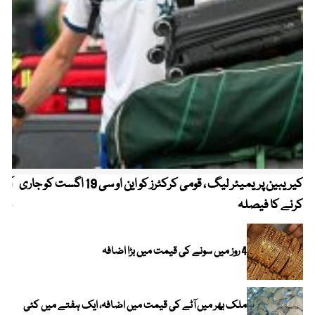
کیریبین پریمیئر لیگ ، قومی کرکٹرز کو این او سی 19 اگست کو جاری
آز
کرنے کا فیصلہ
چھی
4 روز میں سونے کی قیمت میں بڑا اضافہ
ملک بھر میں آٹے کی قیمت میں اضافہ، ایک ہفتے میں کئی