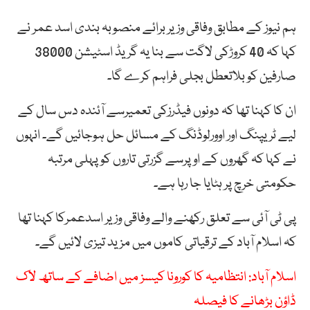
ہم نیوز کے مطابق وفاقی وزیر برائے منصوبہ بندی اسد عمر نے
کہا کہ 40 کروڑکی لاگت سے بنا یہ گریڈ اسٹیشن 38000
صارفین کو بلاتعطل بجلی فراہم کرے گا۔
ان کا کہنا تھا کہ دونوں فیڈرزکی تعمیرسے آئندہ دس سال کے
لیے ٹریپنگ اور اوورلوڈنگ کے مسائل حل ہوجائیں گے۔ انہوں
نے کہا کہ گھروں کے اوپرسے گزرتی تاروں کو پہلی مرتبہ
حکومتی خرچ پر ہٹایا جا رہا ہے۔
پی ٹی آئی سے تعلق رکھنے والے وفاقی وزیر اسدعمرکا کہنا تھا
کہ اسلام آباد کے ترقیاتی کاموں میں مزید تیزی لائیں گے۔
اسلام آباد: انتظامیہ کا کورونا کیسز میں اضافے کے ساتھ لاک
ڈاؤن بڑھانے کا فیصلہ