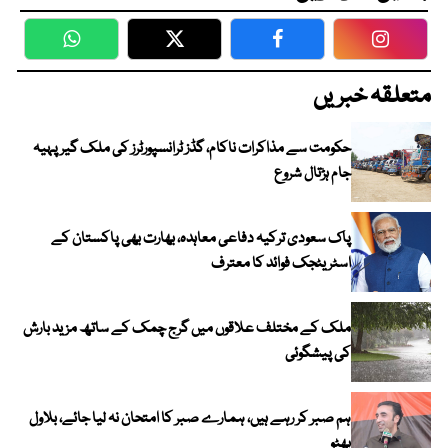
WhatsApp
Twitter
Facebook
Faceboo
متعلقہ خبریں
حکومت سے مذاکرات ناکام، گڈز ٹرانسپورٹرز کی ملک گیر پہیہ
جام ہڑتال شروع
پاک سعودی ترکیہ دفاعی معاہدہ، بھارت بھی پاکستان کے
اسٹریٹجک فوائد کا معترف
ملک کے مختلف علاقوں میں گرج چمک کے ساتھ مزید بارش
کی پیشگوئی
ہم صبر کر رہے ہیں، ہمارے صبر کا امتحان نہ لیا جائے، بلاول
بھٹو