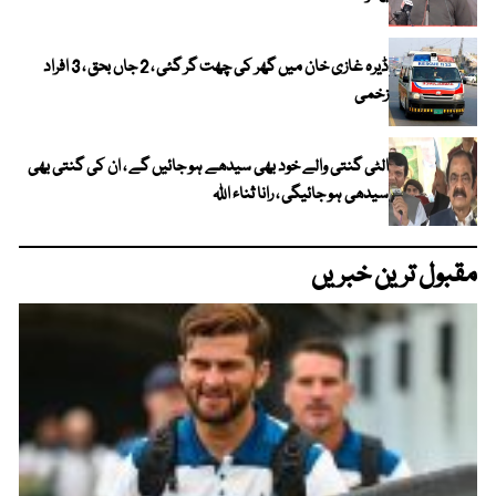
ڈیرہ غازی خان میں گھر کی چھت گر گئی ، 2 جاں بحق ، 3 افراد
زخمی
الٹی گنتی والے خود بھی سیدھے ہو جائیں گے ، ان کی گنتی بھی
سیدھی ہو جائیگی ، رانا ثناء اللہ
مقبول ترین خبریں