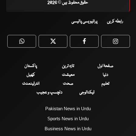
حقوق محفوظ ہیں © 2026
رابطہ کریں
پرائیویسی پالیسی
WhatsApp
Twitter
Facebook
Faceboo
صفحۂ اول
تازہ ترین
پاکستان
دنیا
معیشت
کھیل
تعلیم
صحت
انٹرٹینمنٹ
ٹیکنالوجی
دلچسپ و عجیب
Pakistan News in Urdu
Sports News in Urdu
Business News in Urdu