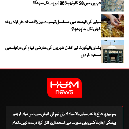
شہروں میں 20 کلو تھیلا 100 روپے تک مہنگا
سونے کی قیمت میں مسلسل تیسرے روز بڑا اضافہ ، فی تولہ ریٹ
کہاں تک جا پہنچا؟
پشاور ہائیکورٹ نے افغان شہریوں کی عارضی قیام کی درخواستیں
مسترد کر دیں
ہم نیوز پر شائع یا نشر ہونے والا مواد ادارتی ٹیم کی کاوش ہے۔ اس مواد کو بغیر
پیشگی اجازت کسی بھی صورت میں استعمال یا نقل کرنا درست نہیں۔ تمام