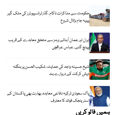
حکومت سے مذاکرات ناکام، گڈز ٹرانسپورٹرز کی ملک گیر
پہیہ جام ہڑتال شروع
ایران اور عمان آبنائے ہرمز سے متعلق معاہدے کے قریب
پہنچ گئے، عباس عراقچی
شیخ حسینہ واجد کی حمایت، شکیب الحسن پر بنگلہ
دیش کرکٹ کے دروازے بند
پاک سعودی ترکیہ دفاعی معاہدہ، بھارت بھی پاکستان کے
اسٹریٹجک فوائد کا معترف
ہمیں فالو کریں