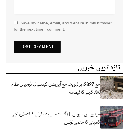
Save my name, email, and website in this browser
for the next time I comment.
تازہ ترین خبریں
حج 2027: پرائیویٹ حج آپریشن کیلئے نیا ڈیجیٹل نظام
نافذ کرنے کا فیصلہ
میٹرو بس سروس 11 اگست سے بند کرنے کا اعلان، نجی
کمپنی کا حتمی نوٹس