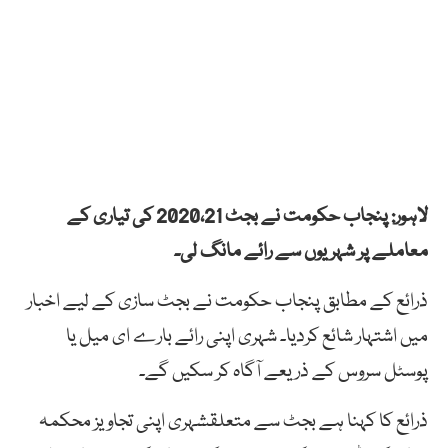
لاہور: پنجاب حکومت نے بجٹ 2020،21 کی تیاری کے
معاملے پر شہریوں سے رائے مانگ لی۔
ذرائع کے مطابق پنجاب حکومت نے بجٹ سازی کے لیے اخبار
میں اشتہار شائع کردیا۔ شہری اپنی رائے بارے ای میل یا
پوسٹل سروس کے ذریعے آگاہ کر سکیں گے۔
ذرائع کا کہنا ہے بجٹ سے متعلقشہری اپنی تجاویز محکمہ