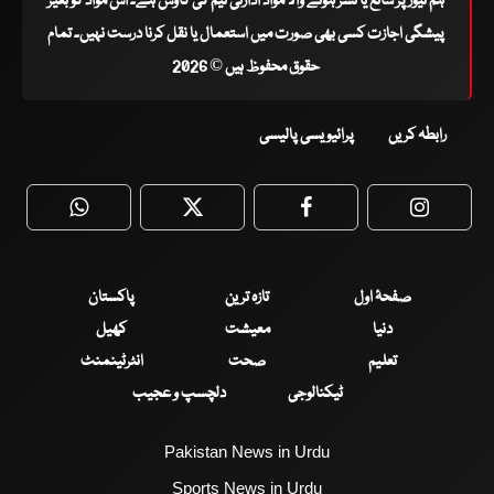
ہم نیوز پر شائع یا نشر ہونے والا مواد ادارتی ٹیم کی کاوش ہے۔ اس مواد کو بغیر
پیشگی اجازت کسی بھی صورت میں استعمال یا نقل کرنا درست نہیں۔ تمام
حقوق محفوظ ہیں © 2026
رابطہ کریں
پرائیویسی پالیسی
WhatsApp
Twitter
Facebook
Faceboo
صفحۂ اول
تازہ ترین
پاکستان
دنیا
معیشت
کھیل
تعلیم
صحت
انٹرٹینمنٹ
ٹیکنالوجی
دلچسپ و عجیب
Pakistan News in Urdu
Sports News in Urdu