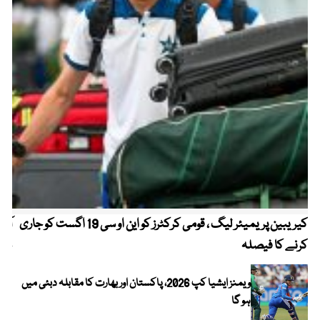
کیریبین پریمیئر لیگ ، قومی کرکٹرز کو این او سی 19 اگست کو جاری
آز
کرنے کا فیصلہ
چھی
ویمنز ایشیا کپ 2026، پاکستان اور بھارت کا مقابلہ دبئی میں
ہو گا