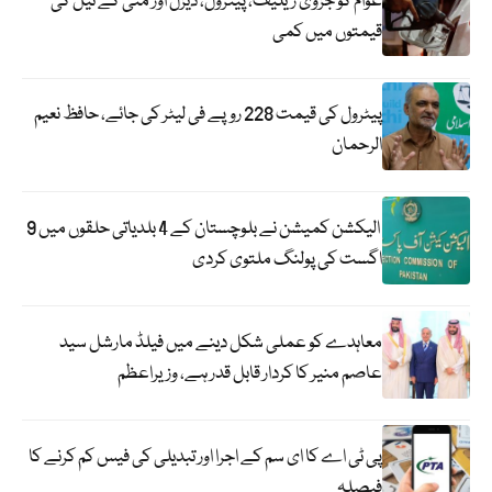
عوام کو جزوی ریلیف، پیٹرول، ڈیزل اور مٹی کے تیل کی
قیمتوں میں کمی
پیٹرول کی قیمت 228 روپے فی لیٹر کی جائے، حافظ نعیم
الرحمان
الیکشن کمیشن نے بلوچستان کے 4 بلدیاتی حلقوں میں 9
اگست کی پولنگ ملتوی کردی
معاہدے کو عملی شکل دینے میں فیلڈ مارشل سید
عاصم منیر کا کردار قابل قدر ہے، وزیراعظم
پی ٹی اے کا ای سم کے اجرا اور تبدیلی کی فیس کم کرنے کا
فیصلہ