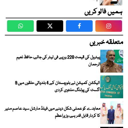
ہمیں فالو کریں
WhatsApp
Twitter
Facebook
Faceboo
متعلقہ خبریں
پیٹرول کی قیمت 228 روپے فی لیٹر کی جائے، حافظ نعیم
الرحمان
الیکشن کمیشن نے بلوچستان کے 4 بلدیاتی حلقوں میں 9
اگست کی پولنگ ملتوی کردی
معاہدے کو عملی شکل دینے میں فیلڈ مارشل سید عاصم منیر
کا کردار قابل قدر ہے، وزیراعظم