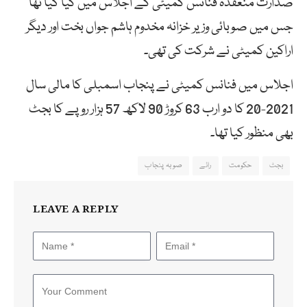
صدارت منعقدہ فنانس کمیٹی کے اجلاس میں کیا گیا تھا
جس میں صوبائی وزیر خزانہ مخدوم ہاشم جواں بخت اور دیگر
اراکین کمیٹی نے شرکت کی تھی۔
اجلاس میں فنانس کمیٹی نے پنجاب اسمبلی کا مالی سال
2021-20 کا دو ارب 63 کروڑ 90 لاکھ 57 ہزار روپے کا بجٹ
بھی منظور کیا تھا۔
بجٹ
حکومت
رائے
صوبہ پنجاب
LEAVE A REPLY