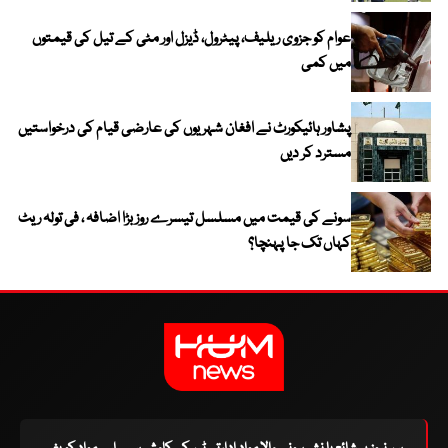
عوام کو جزوی ریلیف، پیٹرول، ڈیزل اور مٹی کے تیل کی قیمتوں
میں کمی
پشاور ہائیکورٹ نے افغان شہریوں کی عارضی قیام کی درخواستیں
مسترد کر دیں
سونے کی قیمت میں مسلسل تیسرے روز بڑا اضافہ ، فی تولہ ریٹ
کہاں تک جا پہنچا؟