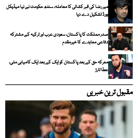
میر رضا کی قبر کشائی کا معاملہ، سندھ حکومت نے نیا میڈیکل
بورڈ تشکیل دے دیا
صدر مملکت کا پاکستان، سعودی عرب اور ترکیہ کے مشترکہ
دفاعی معاہدے کا خیرمقدم
معرکہ حق کے بعد پاکستان کو ایک کے بعد ایک کامیابی ملی،
عطا تارڑ
مقبول ترین خبریں