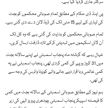
سرکلر جاری کردیا گیا ہے۔
پی اینڈ ڈی حکام کے مطابق تمام صوبائی محکموں کو بجٹ
کی تیاری کے لیے 15 مئی تک کی ڈیڈ لائن دے دی گئی ہے۔
تمام صوبائی محکموں کو ہدایت کی گئی ہے کہ وہ کل تک
آن لائن اسکیموں میں تبدیلی کرکے تازہ ڈارفٹ ارسال کریں۔
خیال رہے کہ گزشتہ ماہ پنجاب اسمبلی نے اپنے سالانہ بجٹ
میں 31 کروڑ روپے کی کمی کردی تھی۔ پنجاب اسمبلی نے یہ
کمی عالمی وبا قرار دیے جانے والے کورونا وائرس کی وجہ سے
کی تھی۔
ہم نیوز کے مطابق صوبائی اسمبلی کے سالانہ بجٹ میں کمی
کا فیصلہ اسپیکر پنجاب اسمبلی چودھری پرویز الٰہی کی زیر