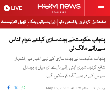
LIVE
8 Aug, 2026
صفحۂ اول
تازہ ترین
پاکستان
دنیا
ایران-اسرائیل جنگ
کھیل
انٹرٹینمنٹ
پنجاب حکومت نے بجٹ سازی کیلئے عوام الناس
سے رائے مانگ لی
پنجاب حکومت نے بجٹ سازی کے لیے اخبار میں اشتہار
شائع کردیا۔ شہری اپنی رائے بارے ای میل یا پوسٹل
سروس کے ذریعے آگاہ کر سکیں گے۔
|
شائع
May 15, 2020 6:40 PM
ویب ڈیسک