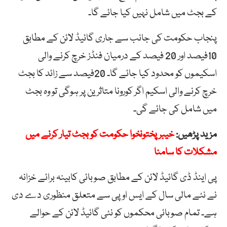
کے بجٹ میں شامل نہیں کیا جائے گا۔
پنجاب حکومت کی جانب سے جاری گائیڈ لائن کے مطابق
10فیصد اور 20 فیصد کے درمیان فنڈز خرچ کرنے والی
اسکیموں کو محدود کیا جائے گا۔ 20فیصد سے زائد کا بجٹ
خرچ کرنے والی اسکیم اگر کورونا متاثرین پر ہوگی تو وہ بجٹ
میں شامل کی جائے گی۔
مزید پڑھیں:
خیبر پختونخوا حکومت کو بجٹ تیار کرنے میں
مشکلات کا سامنا
پی اینڈ ڈی گائیڈ لائن کے مطابق صوبائی کابینہ برائے خزانہ
نے نئے مالی سال کے ایس او پی سے متعلق منظوری دے دی
ہے۔ تمام صوبائی محکموں کو نئی گائیڈ لائن کے حوالے