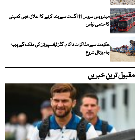
میٹرو بس سروس 11 اگست سے بند کرنے کا اعلان، نجی کمپنی
کا حتمی نوٹس
حکومت سے مذاکرات ناکام، گڈز ٹرانسپورٹرز کی ملک گیر پہیہ
جام ہڑتال شروع
مقبول ترین خبریں