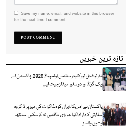
Save my name, email, and website in this browser
for the next time I comment.
تازہ ترین خبریں
انٹرنیشنل نیوکلیئر سائنس اولمپیاڈ 2026، پاکستان نے
ایک گولڈ اور دو سلور میڈلز جیت لیے
پاکستان نے امریکا، ایران کو مذاکرات کی میز پر لا کر وہ
سفارتی کردار اداکیا جو بڑی طاقتیں نہ کرسکیں، ساؤتھ
ایشین وائسز