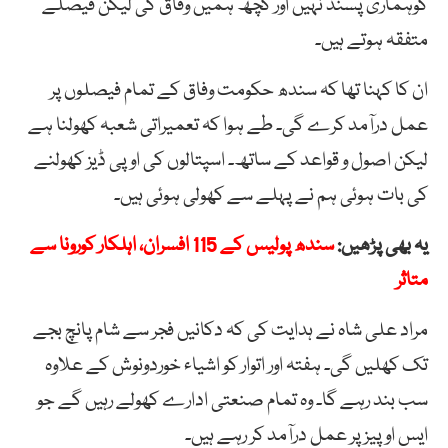
کوہماری پسند نہیں اور کچھ ہمیں وفاق کی لیکن فیصلے
متفقہ ہوتے ہیں۔
ان کا کہنا تھا کہ سندھ حکومت وفاق کے تمام فیصلوں پر
عمل درآمد کرے گی۔ طے ہوا کہ تعمیراتی شعبہ کھولنا ہے
لیکن اصول و قواعد کے ساتھ۔ اسپتالوں کی اوپی ڈیز کھولنے
کی بات ہوئی ہم نے پہلے سے کھولی ہوئی ہیں۔
یہ بھی پڑھیں:
سندھ پولیس کے 115 افسران، اہلکار کورونا سے
متاثر
مراد علی شاہ نے ہدایت کی کہ دکانیں فجر سے شام پانچ بجے
تک کھلیں گی۔ ہفتہ اور اتوار کو اشیاء خوردونوش کے علاوہ
سب بند رہے گا۔ وہ تمام صنعتی ادارے کھولے رہیں گے جو
ایس او پیز پر عمل درآمد کر رہے ہیں۔