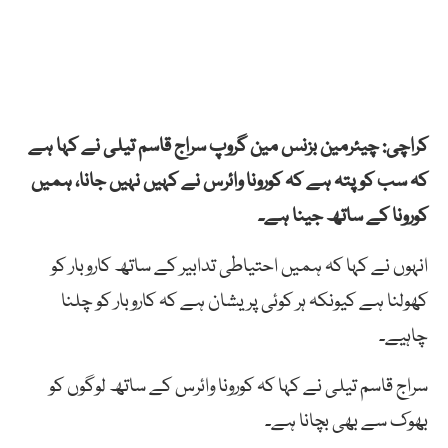
کراچی: چیئرمین بزنس مین گروپ سراج قاسم تیلی نے کہا ہے
کہ سب کو پتہ ہے کہ کورونا وائرس نے کہیں نہیں جانا، ہمیں
کورونا کے ساتھ جینا ہے۔
انہوں نے کہا کہ ہمیں احتیاطی تدابیر کے ساتھ کاروبار کو
کھولنا ہے کیونکہ ہر کوئی پریشان ہے کہ کاروبار کو چلنا
چاہیے۔
سراج قاسم تیلی نے کہا کہ کورونا وائرس کے ساتھ لوگوں کو
بھوک سے بھی بچانا ہے۔