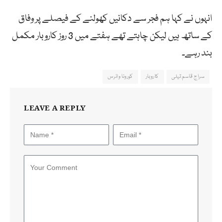
انہوں نے کہا ہم فجر سے دکانیں کھولنے کے فیصلے پر وفاق
کے ساتھ ہیں لیکن چاہتے تھے ہفتے میں 3 روز کاروبار مکمل
بند رہے۔
سراج قاسم تیلی
کاروبار
کورونا وائرس
LEAVE A REPLY