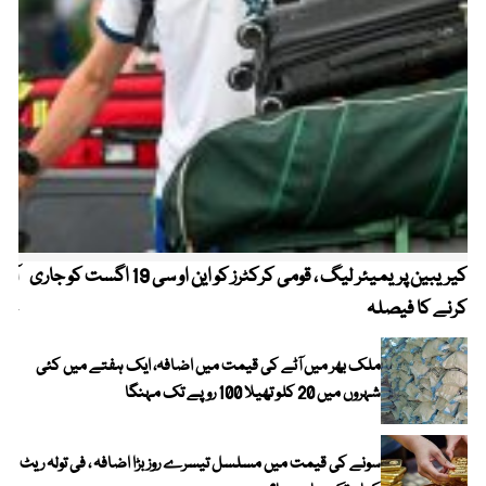
کیریبین پریمیئر لیگ ، قومی کرکٹرز کو این او سی 19 اگست کو جاری
آز
کرنے کا فیصلہ
چھی
ملک بھر میں آٹے کی قیمت میں اضافہ، ایک ہفتے میں کئی
شہروں میں 20 کلو تھیلا 100 روپے تک مہنگا
سونے کی قیمت میں مسلسل تیسرے روز بڑا اضافہ ، فی تولہ ریٹ