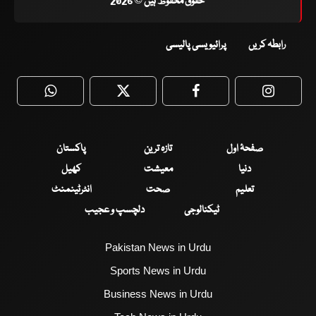
حقوق محفوظ ہیں © 2026
رابطہ کریں
پرائیویسی پالیسی
WhatsApp
Twitter
Facebook
Faceboo
صفحۂ اول
تازہ ترین
پاکستان
دنیا
معیشت
کھیل
تعلیم
صحت
انٹرٹینمنٹ
ٹیکنالوجی
دلچسپ و عجیب
Pakistan News in Urdu
Sports News in Urdu
Business News in Urdu