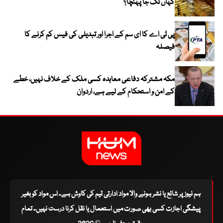
کہاں تک جا پہنچا؟
پی ٹی اے کا ای سم کے اجرا اور تبدیلی کی فیس کم کرنے کا
فیصلہ
مکہ مشترکہ دفاعی معاہدہ کسی ملک کے خلاف نہیں، خطے
کے امن و استحکام کے لیے ہے، اردوان
ہم نیوز پر شائع یا نشر ہونے والا مواد ادارتی ٹیم کی کاوش ہے۔ اس مواد کو بغیر
پیشگی اجازت کسی بھی صورت میں استعمال یا نقل کرنا درست نہیں۔ تمام