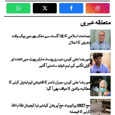
WhatsApp
Twitter
Facebook
Faceboo
متعلقہ خبریں
جماعت اسلامی کا 16 اگست سے ملک بھر میں بیک وقت
دھرنوں کا اعلان
میر رضا علی کیس: دوسری پوسٹ مارٹم رپورٹ میں تشدد اور
گولی لگنے کے اہم شواہد سامنے آگئے
میر رضا علی کیس، جبران ناصر کا تفتیشی ٹیم تبدیل کرنے کا
مطالبہ، والدین کا موقف بھی آ گیا
حج 2027: پرائیویٹ حج آپریشن کیلئے نیا ڈیجیٹل نظام نافذ
کرنے کا فیصلہ