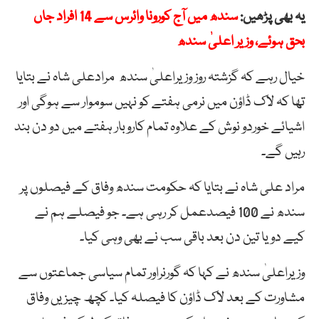
یہ بھی پڑھیں:
سندھ میں آج کورونا وائرس سے 14 افراد جاں
بحق ہوئے، وزیر اعلیٰ سندھ
خیال رہے کہ گزشتہ روز وزیراعلیٰ سندھ مرادعلی شاہ نے بتایا
تھا کہ لاک ڈاؤن میں نرمی ہفتے کو نہیں سوموار سے ہوگی اور
اشیائے خوردو نوش کے علاوہ تمام کاروبار ہفتے میں دو دن بند
رہیں گے۔
مراد علی شاہ نے بتایا کہ حکومت سندھ وفاق کے فیصلوں پر
سندھ نے 100 فیصدعمل کر رہی ہے۔ جو فیصلے ہم نے
کیے دو یا تین دن بعد باقی سب نے بھی وہی کیا۔
وزیراعلیٰ سندھ نے کہا کہ گورنراور تمام سیاسی جماعتوں سے
مشاورت کے بعد لاک ڈاؤن کا فیصلہ کیا۔ کچھ چیزیں وفاق