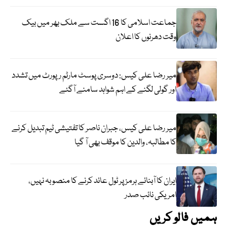
جماعت اسلامی کا 16 اگست سے ملک بھر میں بیک
وقت دھرنوں کا اعلان
میر رضا علی کیس: دوسری پوسٹ مارٹم رپورٹ میں تشدد
اور گولی لگنے کے اہم شواہد سامنے آگئے
میر رضا علی کیس، جبران ناصر کا تفتیشی ٹیم تبدیل کرنے
کا مطالبہ، والدین کا موقف بھی آ گیا
ایران کا آبنائے ہرمز پر ٹول عائد کرنے کا منصوبہ نہیں،
امریکی نائب صدر
ہمیں فالو کریں