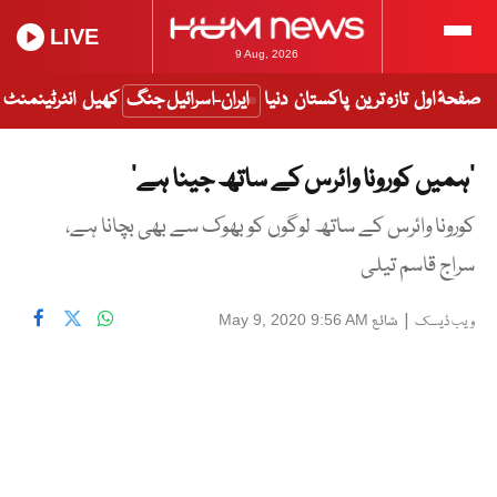
LIVE
9 Aug, 2026
صفحۂ اول
تازہ ترین
پاکستان
دنیا
ایران-اسرائیل جنگ
کھیل
انٹرٹینمنٹ
’ہمیں کورونا وائرس کے ساتھ جینا ہے‘
کورونا وائرس کے ساتھ لوگوں کو بھوک سے بھی بچانا ہے،
سراج قاسم تیلی
|
شائع
May 9, 2020 9:56 AM
ویب ڈیسک