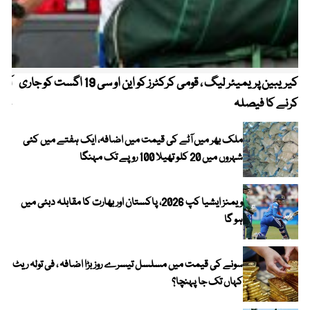
کیریبین پریمیئر لیگ ، قومی کرکٹرز کو این او سی 19 اگست کو جاری
آز
کرنے کا فیصلہ
چھی
ملک بھر میں آٹے کی قیمت میں اضافہ، ایک ہفتے میں کئی
شہروں میں 20 کلو تھیلا 100 روپے تک مہنگا
ویمنز ایشیا کپ 2026، پاکستان اور بھارت کا مقابلہ دبئی میں
ہو گا
سونے کی قیمت میں مسلسل تیسرے روز بڑا اضافہ ، فی تولہ ریٹ
کہاں تک جا پہنچا؟