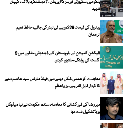
ہنگو میں سکیورٹی فورسز کا آپریشن ، 7 دہشتگرد ہلاک ، کیپٹن
شہید
پیٹرول کی قیمت 228 روپے فی لیٹر کی جائے، حافظ نعیم
الرحمان
الیکشن کمیشن نے بلوچستان کے 4 بلدیاتی حلقوں میں 9
اگست کی پولنگ ملتوی کردی
معاہدے کو عملی شکل دینے میں فیلڈ مارشل سید عاصم منیر
کا کردار قابل قدر ہے، وزیراعظم
میر رضا کی قبر کشائی کا معاملہ، سندھ حکومت نے نیا میڈیکل
بورڈ تشکیل دے دیا