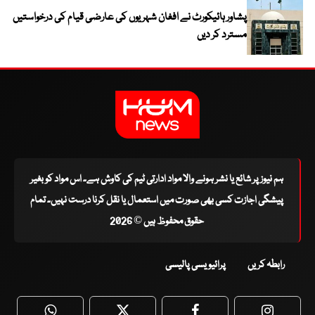
پشاور ہائیکورٹ نے افغان شہریوں کی عارضی قیام کی درخواستیں
مسترد کر دیں
ہم نیوز پر شائع یا نشر ہونے والا مواد ادارتی ٹیم کی کاوش ہے۔ اس مواد کو بغیر
پیشگی اجازت کسی بھی صورت میں استعمال یا نقل کرنا درست نہیں۔ تمام
حقوق محفوظ ہیں © 2026
رابطہ کریں
پرائیویسی پالیسی