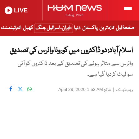
LIVE
8 Aug, 2026
صفحۂ اول
تازہ ترین
پاکستان
دنیا
ایران-اسرائیل جنگ
کھیل
انٹرٹینمنٹ
اسلام آباد: دو ڈاکٹروں میں کورونا وائرس کی تصدیق
وائرس سے متاثر ہونے کی تصدیق کے بعد ڈاکٹروں کو آئی
سو لیٹ کردیا گیا ہے۔
|
شائع
April 29, 2020 1:52 AM
ویب ڈیسک