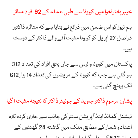
خیبر پختونخوا میں کورونا سے طبی عملہ کے 92 افراد متاثر
ہم نیوز کو اس ضمن میں ذرائع نے بتایا ہے کہ متاثرہ ڈاکٹرز
دراصل 27 اپریل کو کورونا مثبت آنے والے ڈاکٹر کے دوست
ہیں۔
پاکستان میں کورونا وائرس سے جاں بحق افراد کی تعداد 312
ہو گئی ہے جب کہ کورونا کے مریضوں کی تعداد 14 ہزار 612
تک پہنچ گئی ہے۔
پشاور: مرحوم ڈاکٹر جاوید کے جونیئر ڈاکٹر کا نتیجہ مثبت آگیا
نیشنل کمانڈ اینڈ آپریشن سنٹر کی جانب سے جاری کردہ تازہ
اعداد و شمار کے مطابق ملک میں گزشتہ 24 گھنٹوں کے