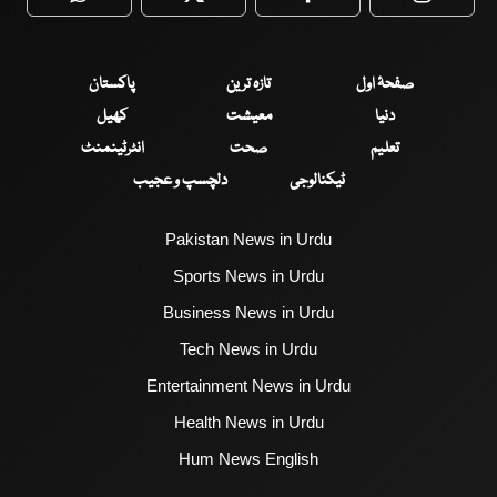
WhatsApp
Twitter
Facebook
Faceboo
صفحۂ اول
تازہ ترین
پاکستان
دنیا
معیشت
کھیل
تعلیم
صحت
انٹرٹینمنٹ
ٹیکنالوجی
دلچسپ و عجیب
Pakistan News in Urdu
Sports News in Urdu
Business News in Urdu
Tech News in Urdu
Entertainment News in Urdu
Health News in Urdu
Hum News English