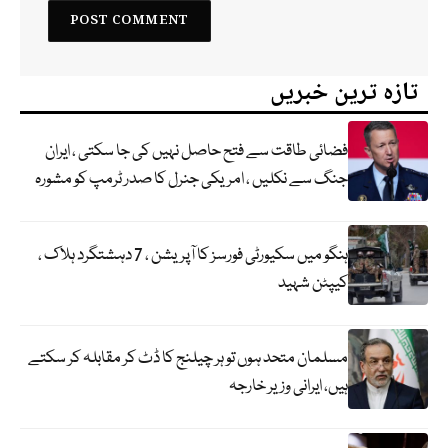
تازہ ترین خبریں
فضائی طاقت سے فتح حاصل نہیں کی جا سکتی ، ایران
جنگ سے نکلیں ، امریکی جنرل کا صدر ٹرمپ کو مشورہ
ہنگو میں سکیورٹی فورسز کا آپریشن ، 7 دہشتگرد ہلاک ،
کیپٹن شہید
مسلمان متحد ہوں تو ہر چیلنج کا ڈٹ کر مقابلہ کر سکتے
ہیں، ایرانی وزیر خارجہ