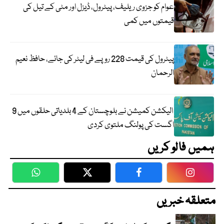
عوام کو جزوی ریلیف، پیٹرول، ڈیزل اور مٹی کے تیل کی
قیمتوں میں کمی
پیٹرول کی قیمت 228 روپے فی لیٹر کی جائے، حافظ نعیم
الرحمان
الیکشن کمیشن نے بلوچستان کے 4 بلدیاتی حلقوں میں 9
اگست کی پولنگ ملتوی کردی
ہمیں فالو کریں
WhatsApp
Twitter
Facebook
Faceboo
متعلقہ خبریں