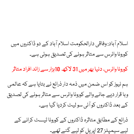
اسلام آباد: وفاقی دارالحکومت اسلام آباد کے دو ڈاکٹروں میں
کورونا وائرس سے متاثر ہونے کی تصدیق ہوئی ہے۔
کورونا وائرس، دنیا بھر میں 31 لاکھ 10ہزار سے زائد افراد متاثر
ہم نیوز کو اس ضمن میں ذمہ دار ذرائع نے بتایا ہے کہ عالمی
وبا قرار دیے جانے والے کورونا وائرس سے متاثر ہونے کی تصدیق
کے بعد ڈاکٹروں کو آئی سو لیٹ کردیا گیا ہے۔
ذرائع کے مطابق متاثرہ ڈاکٹروں کے کورونا ٹیسٹ کرانے کے
لیے سیمپلز 27 اپریل کو لیے گئے تھے۔