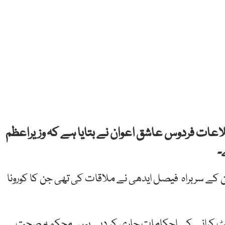
لاعات فردوس عاشق اعوان نے بتایا ہے کہ وزیراعظم
۔
ن کے سربراہ فیصل ایدھی نے ملاقات کی تھی جن کا کورونا
ٹ کرانے کے احکامات جاری کر دیے ہیں۔ محکمہ صحت