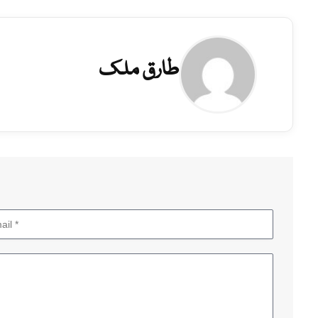
طارق ملک