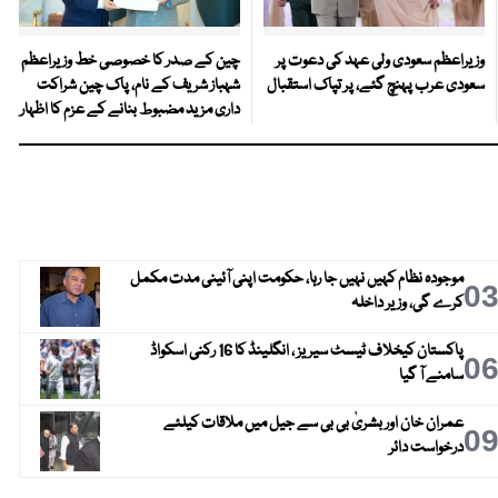
وزیراعظم سعودی ولی عہد کی دعوت پر
چین کے صدر کا خصوصی خط وزیراعظم
سعودی عرب پہنچ گئے، پر تپاک استقبال
شہباز شریف کے نام، پاک چین شراکت
داری مزید مضبوط بنانے کے عزم کا اظہار
موجودہ نظام کہیں نہیں جا رہا، حکومت اپنی آئینی مدت مکمل
0
کرے گی، وزیر داخلہ
پاکستان کیخلاف ٹیسٹ سیریز ، انگلینڈ کا 16 رکنی اسکواڈ
0
سامنے آ گیا
عمران خان اور بشریٰ بی بی سے جیل میں ملاقات کیلئے
0
درخواست دائر