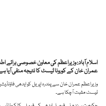
اسلام آباد: وزیراعظم کی معاون خصوصی برائے اط
عمران خان کے کورونا ٹیسٹ کا نتیجہ منفی آیا ہے
وزیراعظم عمران خان سے پندرہ اپریل کو ایدھی فاؤنڈیش
ٹیسٹ مثبت آچکا ہے۔
حکومت سندھ نے فیصل ایدھی کی فیملی کا کرونا ٹیس