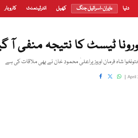
دنیا
ایران-اسرائیل جنگ
کھیل
انٹرٹینمنٹ
کاروبار
نا ٹیسٹ کا نتیجہ منفی آ گی
ونخوا شاہ فرمان اوروزیراعلیٰ محمود خان نے بھی ملاقات کی ہے
|
April