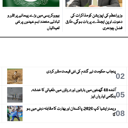
وزیراعظم کی اپوزیشن کو مذاکرات کی
بیوروکریسی میں بڑے پیمانے پر تقرر و
دعوت، اوپن ایجنڈے پر بات ہوگی، طارق
تبادلے، متعدد اہم عہدوں پر نئی
فضل چودھری
تعیناتیاں
پنجاب حکومت نے گندم کی نئی قیمت مقرر کردی
3
02
آئندہ 48 گھنٹوں میں بارشوں اور دریاؤں میں طغیانی کا خدشہ،
6
05
ہنگامی تیاریاں تیز
ویمنز ایشیا کپ 2026، پاکستان اور بھارت کا مقابلہ دبئی میں ہو
9
08
گا