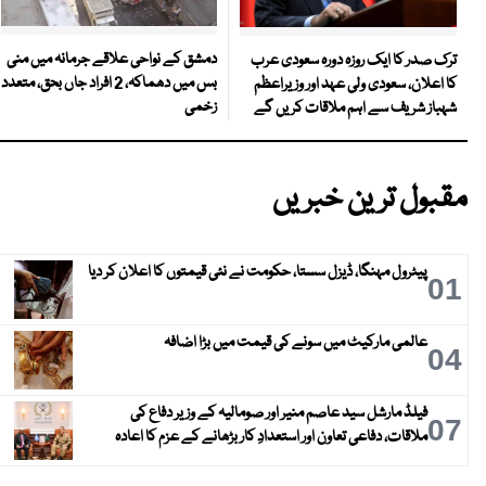
دمشق کے نواحی علاقے جرمانہ میں منی
ترک صدر کا ایک روزہ دورہ سعودی عرب
بس میں دھماکہ، 2 افراد جاں بحق، متعدد
کا اعلان، سعودی ولی عہد اور وزیراعظم
زخمی
شہباز شریف سے اہم ملاقات کریں گے
مقبول ترین خبریں
پیٹرول مہنگا، ڈیزل سستا، حکومت نے نئی قیمتوں کا اعلان کر دیا
01
عالمی مارکیٹ میں سونے کی قیمت میں بڑا اضافہ
04
فیلڈ مارشل سید عاصم منیر اور صومالیہ کے وزیر دفاع کی
07
ملاقات، دفاعی تعاون اور استعدادِ کار بڑھانے کے عزم کا اعادہ