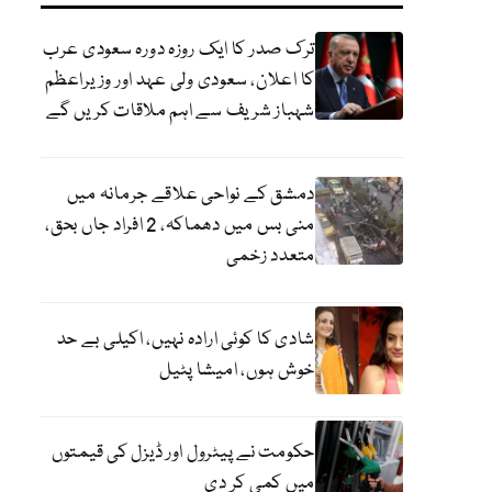
ترک صدر کا ایک روزہ دورہ سعودی عرب
کا اعلان، سعودی ولی عہد اور وزیراعظم
شہباز شریف سے اہم ملاقات کریں گے
دمشق کے نواحی علاقے جرمانہ میں
منی بس میں دھماکہ، 2 افراد جاں بحق،
متعدد زخمی
شادی کا کوئی ارادہ نہیں، اکیلی بے حد
خوش ہوں، امیشا پٹیل
حکومت نے پیٹرول اور ڈیزل کی قیمتوں
میں کمی کر دی