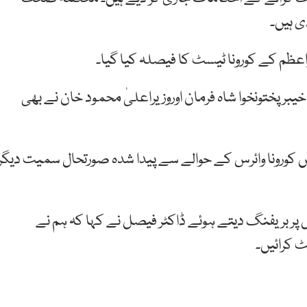
ی ہیں۔
ظم کے کورونا ٹیسٹ کا فیصلہ کیا گیا۔
برپختونخوا شاہ فرمان اوروزیراعلیٰ محمود خان نے بھی
ں کورونا وائرس کے حوالے سے پیدا شدہ صورتحال سمیت دیگر
 پر بریفنگ دیتے ہوئے ڈاکٹر فیصل نے کہا کہ ہم نے
ٹ کرائیں۔