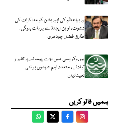
وزیراعظم کی اپوزیشن کو مذاکرات کی
دعوت، اوپن ایجنڈے پر بات ہوگی،
طارق فضل چودھری
بیوروکریسی میں بڑے پیمانے پر تقرر و
تبادلے، متعدد اہم عہدوں پر نئی
تعیناتیاں
ہمیں فالو کریں
WhatsApp
Twitter
Facebook
Facebook