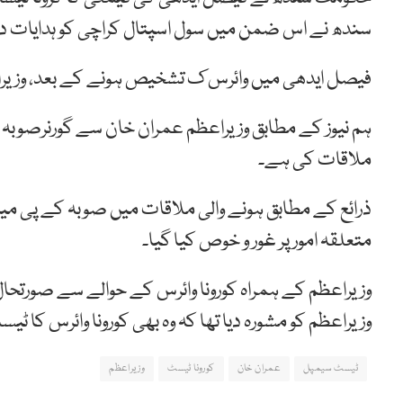
سندھ نے اس ضمن میں سول اسپتال کراچی کو ہدایات د
فیصل ایدھی میں وائرس ک تشخیص ہونے کے بعد، وزیراع
ہم نیوز کے مطابق وزیراعظم عمران خان سے گورنرصوبہ خی
ملاقات کی ہے۔
ذرائع کے مطابق ہونے والی ملاقات میں صوبہ کے پی می
متعلقہ امور پر غور و خوص کیا گیا۔
وزیراعظم کے ہمراہ کورونا وائرس کے حوالے سے صورتحال
وزیراعظم کو مشورہ دیا تھا کہ وہ بھی کورونا وائرس کا ٹیس
ٹیسٹ سیمپل
عمران خان
کورونا ٹیسٹ
وزیراعظم