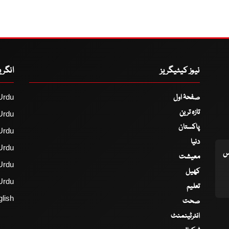
نیوز کیٹیگریز
انگر
صفحۂ اول
Urdu
تازہ ترین
Urdu
پاکستان
Urdu
دنیا
Urdu
اس
معیشت
Urdu
کھیل
Urdu
تعلیم
lish
صحت
انٹرٹینمنٹ